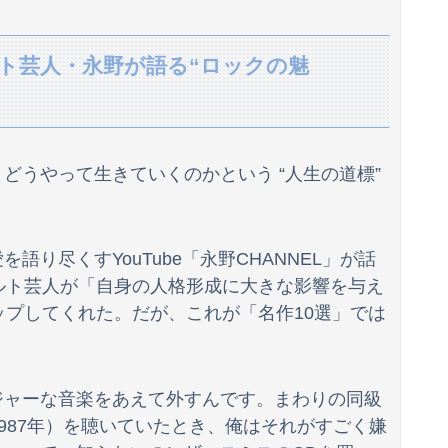
LIVE』大阪公演のセトリ・レポまとめ
ト芸人・永野が語る“ロックの魅
アルを暗記して機械のように繰り返すロボットタイプ
wwwwww
どうやって生きていくのかという “人生の道標”
独身時代毎朝トメに駅まで送ってもらってた夫「おい駅まで送れよ」私「だって子供寝てるのよ」夫「起こせばいいだろ！」私「歩いて行ける距離でしょう！」夫「俺は仕事なんだぞ！」
ｗｗｗｗｗｗｗ❤
り尽くすYouTube「永野CHANNEL」が話
wwwww
ルト芸人が「自身の人格形成に大きな影響を与え
ップしてくれた。だが、これが「名作10選」では
SpaceX、米国防関連技術保護を重視し供給連鎖から中国系を完全排除へ 供給業者に「中国籍人員をSpaceX向けの生産に関わらせないこと」「中国...
ジャーな音楽をあえて外すんです。まわりの同級
すぎて5年間の出場停止処分に。
987年）を聴いていたとき、俺はそれがすごく嫌
w.