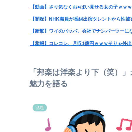
【動画】さり気なくお●ぱい見せる女の子ｗｗ
【闇深】NHK職員が番組出演タレントから性被
【衝撃】ワイのパッパ、会社でナンバーツーに
【悲報】コレコレ、月収1億円ｗｗｗそりゃ外
町の弁当屋「申し訳ないが消費税1%になった
【悲報】風俗嬢やってる女の末路ｗｗｗｗｗｗ
「邦楽は洋楽より下（笑）」
【警告】社会人「スムージーにキウイ皮ごと入れ
魅力を語る
【悲報】吉田マサops.740 岡本カズops.742
【悲報】高市早苗さん、平和式典で防弾ガラス
話題
【悲報】「Beast of Reincarnation」、ユーザー
【画像】女さん「ポテンシャルない鼻でもここ