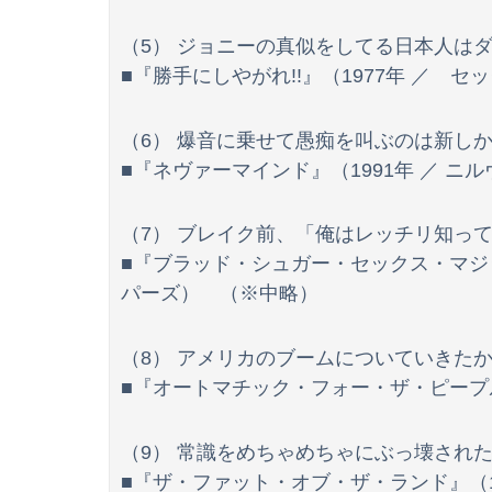
（5） ジョニーの真似をしてる日本人は
■『勝手にしやがれ!!』（1977年 ／ 
（6） 爆音に乗せて愚痴を叫ぶのは新し
■『ネヴァーマインド』（1991年 ／ ニ
（7） ブレイク前、「俺はレッチリ知っ
Powered by livedoor 相互RSS
■『ブラッド・シュガー・セックス・マジッ
パーズ） （※中略）
（8） アメリカのブームについていきた
■『オートマチック・フォー・ザ・ピープル』（
（9） 常識をめちゃめちゃにぶっ壊され
■『ザ・ファット・オブ・ザ・ランド』（1