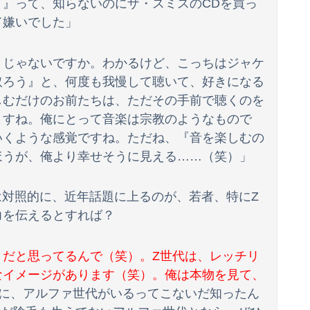
』って、知らないのにザ・スミスのCDを買っ
て嫌いでした」
【辺野古事故】日教組委員長「杜撰な計画、学校が責めを負うのは当然」としつつも、平和教育の意義強調「うちの運動方針は極めてバランス良い」
房が飛び出してしまうｗｗｗｗｗｗｗ
うじゃないですか。わかるけど、こっちはジャケ
取ろう』と、何度も我慢して聴いて、好きになる
すんだよ」大本営「現地調達」陸軍「え？」
しむだけのお前たちは、ただその手前で聴くのを
いいの…？」 【Pickup05164703】
ますね。俺にとって音楽は宗教のようなもので
いくような感覚ですね。ただね、『音を楽しむの
同情を得ようと核被害者の立場を政治利用」
ほうが、俺より幸せそうに見える……（笑）」
とは対照的に、近年話題に上るのが、若者、特にZ
力を伝えるとすれば？
』だと思ってるんで（笑）。Z世代は、レッチリ
なイメージがあります（笑）。俺は本物を見て、
代に、アルファ世代がいるってこないだ知ったん