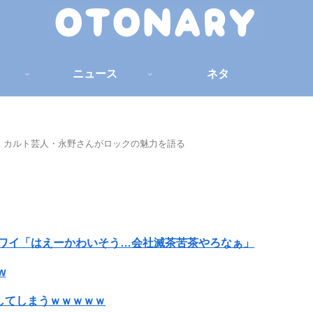
ニュース
ネタ
」カルト芸人・永野さんがロックの魅力を語る
 ワイ「はえーかわいそう…会社滅茶苦茶やろなぁ」
w
）してしまうｗｗｗｗｗ