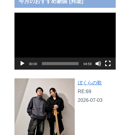
今月のおすすめ新曲 (邦楽)
動
画
プ
レ
ー
ヤ
00:00
04:59
ー
ぼくらの歌
RE:69
2026-07-03