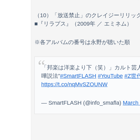
（10）「放送禁止」のクレイジーリリッ
■『リラプス』（2009年 ／ エミネム）
※各アルバムの番号は永野が聴いた順
「邦楽は洋楽より下（笑）」カルト芸人
嘩説法”
#SmartFLASH
#YouTube
#Z世
https://t.co/nqMvSZOUNW
— SmartFLASH (@info_smafla)
March 