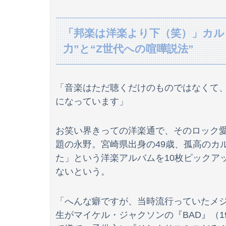
【日向坂46】初日から激アツの内容！！『三期生
「邦楽は洋楽より下（笑）」カル
【悲報】藤井聡太六冠、19手詰を逃す
力”と“Z世代への喧嘩説法”
アルバイトの教育で悩んでる。その人はマニュ
【朗報】ガチのおひさまの本棚、ガチでエグいww
「音楽はただ聴くだけのものではなくて、
になっています」
【画像】JKの着替え流出してしまうｗｗｗwｗ
お笑い界きっての洋楽通で、そのロック愛を語
【画像】ヤリチンは必ず1～3を選ぶ画像wwwww
題の永野。宮崎県出身の49歳、孤高のカ
た」という洋楽アルバムを10枚ピックア
【悲報】内田りこ「社会に戻りたいです」
ないという。
「へんな癖ですが、当時流行っていたメ
【動画】ブラジルの女子フットサル選手が極悪
生がマイケル・ジャクソンの『BAD』（1
【画像】今週の咲-Saki-、役満炸裂で大荒れwww