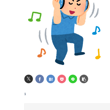
うつ病経験者の約9割が「運動習慣がない」 
友達の家に遊びに行ったらアルバムに私の写真
【悲報】菊地亜美さん、マレーシアに移住ｗｗ
【画像】小倉ゆうか（元・小倉優香）が水着グ
【悲報】風俗嬢やってる女の末路ｗｗｗｗｗｗ
【愕然】ぼく期間工、トータル9年目に突入し
【閲覧注意】元臆女キャバ嬢の首吊り自●配信
𝕏
【動画】仙台育英の野球部女子マネ、あざとい
1
女性セブンにイケメン棋士”S6”が登場 渡辺明九段