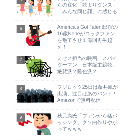
らの変化「歌よりダンス」
「みんな同じ顔」に感じる
America's Got Talent出演の
16歳Neneがロックファン
を魅了させ１億回再生超
え！
ミセス担当の映画「スパイ
ダーマン」日本版主題歌、
絶賛派？難色派？
フジロック25日は藤井風が
出演、注目はあのバンド！
Amazonで無料配信
秋元康氏「ファンから猛バ
ッシング」クソ曲作りやが
ってｗｗｗ