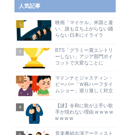
人気記事
映画「マイケル」米国と違
い、誰も立ち上がらない踊
らない日本にイライラ
BTS「グラミー賞エントリ
ーしない」アジア部門ボイ
コットで大変なことに
マドンナとジャスティン・
ビーバー「Ｗ杯ハーフタイ
ムショー」巡り激しく対立
【謎】令和に歌が上手い歌
手が現れない理由 w w w w
w w w w
音楽番組出演アーティスト