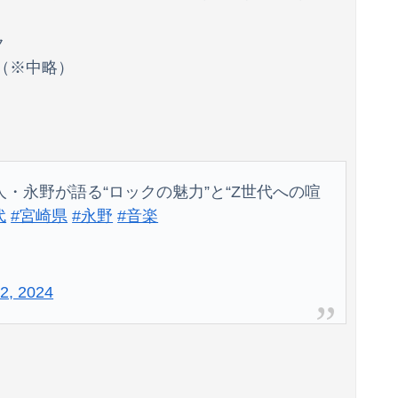
ク
 （※中略）
・永野が語る“ロックの魅力”と“Z世代への喧
代
#宮崎県
#永野
#音楽
2, 2024