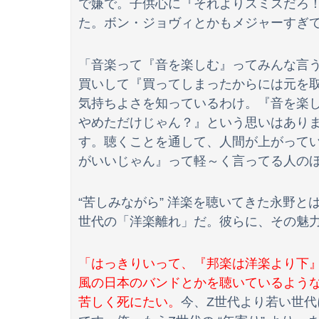
で嫌で。子供心に『それよりスミスだろ！
た。ボン・ジョヴィとかもメジャーすぎ
【画像】飯尾夏帆アナ、白いポロシャツから乳
「音楽って『音を楽しむ』ってみんな言
買いして『買ってしまったからには元を
大日本帝国陸軍「侵攻できたとして、食糧どう
気持ちよさを知っているわけ。『音を楽
【画像】酒井法子(55)「こんな前科持ちのおばさんで
やめただけじゃん？』という思いはあり
す。聴くことを通して、人間が上がって
【速報】中国外務省、広島原爆投下に関して「
がいいじゃん』って軽～く言ってる人の
“苦しみながら” 洋楽を聴いてきた永野
世代の「洋楽離れ」だ。彼らに、その魅
「はっきりいって、『邦楽は洋楽より下
風の日本のバンドとかを聴いているよう
苦しく死にたい。
今、Z世代より若い世