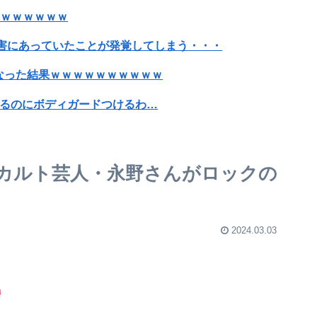
ｗｗｗｗｗｗｗ
害にあっていたことが発覚してしまう・・・
なった結果ｗｗｗｗｗｗｗｗｗｗ
出るのにボディガードつけるわ…
らその分商品代を値上げするわ」
ｗｗｗｗｗ
カルト芸人・永野さんがロックの
よ。これ美容にいいんだよね〜」→ 結果…
2024.03.03
に囲われながらスピーチ
スコア6.5...
まで変わった…整形して人生変わった」⇒！！