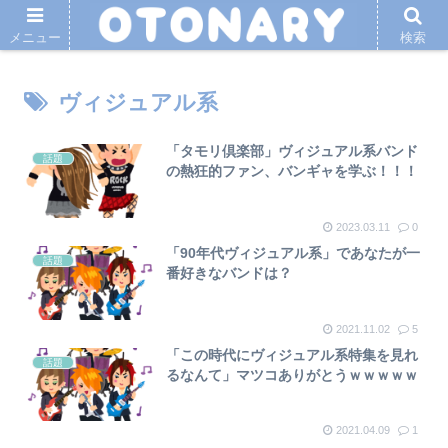
メニュー
検索
ヴィジュアル系
「タモリ倶楽部」ヴィジュアル系バンド
話題
の熱狂的ファン、バンギャを学ぶ！！！
2023.03.11
0
「90年代ヴィジュアル系」であなたが一
話題
番好きなバンドは？
2021.11.02
5
「この時代にヴィジュアル系特集を見れ
話題
るなんて」マツコありがとうｗｗｗｗｗ
2021.04.09
1