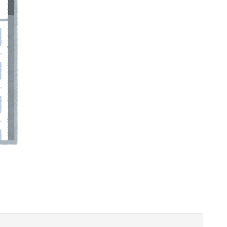
の手を取りお胸に押し当てる（画像あり）
ｗ
最初はちょっと素直すぎるだけか？と思ってたが、マウンティング癖が凄まじいと分かって切った友人がいた
というアナウンスが流れ大騒ぎwwwwwwwww
切れそうなくらいデカイｗｗｗｗｗｗｗｗｗｗｗ
るけどマジでとんでもなく無能
が汚らしいとネットの女性たちから批判…謝罪
政府の異例の共同声明で円安退治されて終わる
…人の恨み傑作7選