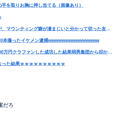
の手を取りお胸に押し当てる（画像あり）
ｗ
最初はちょっと素直すぎるだけか？と思ってたが、マウンティング癖が凄まじいと分かって切った友人がいた
70本撮ったイケメン逮捕wwwwwwwwwwwwwww
可愛すぎるおむすび屋さん（28）、新店舗に4000万円クラファンした成功した結果弱男集団から叩かれてしまうｗｗｗｗ
なった結果ｗｗｗｗｗｗｗｗｗｗ
性「傷ついたので訴えます」
というアナウンスが流れ大騒ぎwwwwwwwww
案だろ
切れそうなくらいデカイｗｗｗｗｗｗｗｗｗｗｗ
るけどマジでとんでもなく無能