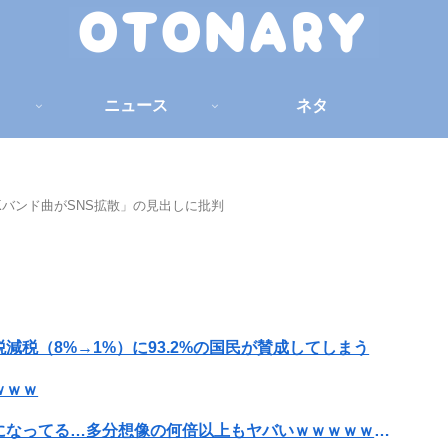
ニュース
ネタ
JKバンド曲がSNS拡散」の見出しに批判
税（8%→1%）に93.2%の国民が賛成してしまう
ｗｗｗ
【画像】家入レオさん、想像以上にヤバいことになってる…多分想像の何倍以上もヤバいｗｗｗｗｗｗｗｗｗｗｗｗｗｗ