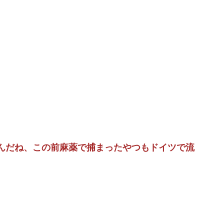
が汚らしいとネットの女性たちから批判…謝罪
…人の恨み傑作7選
と衝突したドラレコが（ノ∇`）
たら私が小さい頃に撮った写真があった
すよ』
どがお前らと同年代で若者は元気💪
んだね、この前麻薬で捕まったやつもドイツで流
税（8%→1%）に93.2%の国民が賛成してしまう
ね！ｗｗｗｗｗ
玲戦「今まで通りに」
ライラする。