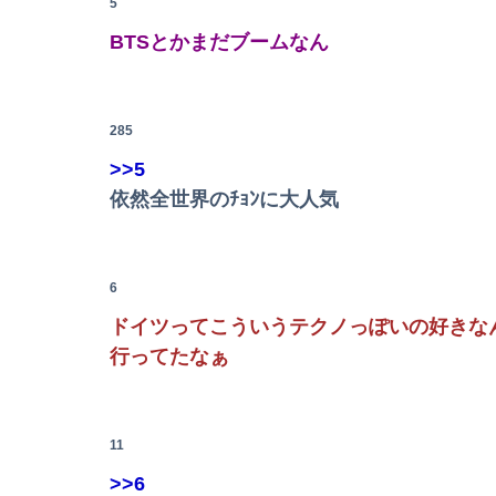
5
長瀬智也さん、バイク画像を投稿するも見た目
BTSとかまだブームなん
ぐらんぶる原作最新話、ヤバすぎる
邪気払いにと渡された般若の面、母はまもなく
285
【動画】両方馬鹿（笑）ミニストップでトラック
>>5
依然全世界のﾁｮﾝに大人気
転校生と仲良くなってその子の家に遊びに行っ
佐久間宣行『（井上和に対して）あの子売れま
6
ドイツ、熱中症で10,000人以上死亡、ほとん
ドイツってこういうテクノっぽいの好きな
【悲報】日本人、バカかもしれない。食品消費税減
行ってたなぁ
【画像】日焼け口リの締まったお尻っていいよ
西山朋佳女流三冠、女性初の棋士資格懸かる白
11
>>6
毒親に育てられた義姉夫の可哀想アピールがイ