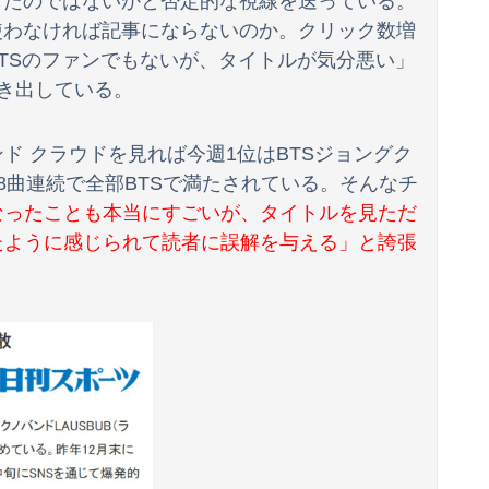
したのではないかと否定的な視線を送っている。
使わなければ記事にならないのか。クリック数増
包丁」を握ってしまった結果・・・・・
BTSのファンでもないが、タイトルが気分悪い」
紙も驚愕した極限の中の日本人の姿に世界が衝撃
き出している。
で撃墜するウクライナ。
ド クラウドを見れば今週1位はBTSジョングク
【速報】江別大学生暴行死 “主犯格”の特定少年・川口侑斗被告に「無期懲役」の判決 当時17歳少年に「懲役30年」の判決
れ以下、8曲連続で全部BTSで満たされている。そんなチ
なったことも本当にすごいが、タイトルを見ただ
てしまうwwwww
たように感じられて読者に誤解を与える」と誇張