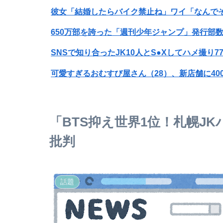
彼女「結婚したらバイク禁止ね」ワイ「なんで
650万部を誇った「週刊少年ジャンプ」発行部数
SNSで知り合ったJK10人とS●Xしてハメ撮り7
【衝撃】ワイのパッパ、会社でナンバーツーに
みいちゃん、セコカンになる
「BTS抑え世界1位！札幌J
女性「レイプされました」検事「嘘では？」女
批判
アットコスメのプレゼント企画当たったことあ
話題
通販雑誌の会社で派遣してた頃女3人組にいじ
SNSで話題のお話、みんなはどう思う？