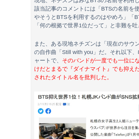
現地、ネチズンはみなBTSの名前を利用
該当記事のコメントには「BTSの名前を
【戦慄】毎日新聞記者（47）、ペンではなく「
やそうとBTSを利用するのはやめろ」「
海外「日本人はなんて気高いんだ！」 英高級
「何の根拠で世界1位だって」と非難を吐
【動画】ロシア軍のドローンをネット発射装置
また、ある現地ネチズンは「現在のサウン
の自作曲「Still with you」だ。そ
ャートで、
そのバンドが一度でも一位に
【動画】ゲーフリ新作、とんでもない手抜きをし
けだとまるで『ダイナマイト』でも抑え
されたタイトル名を批判した。