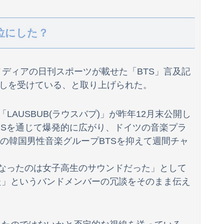
と衝突したドラレコが（ノ∇`）
位にした？
たら私が小さい頃に撮った写真があった
すよ』
ディアの日刊スポーツが載せた「BTS」言及記
ね！ｗｗｗｗｗ
ざしを受けている、と取り上げられた。
どがお前らと同年代で若者は元気💪
AUSBUB(ラウスバプ)」が昨年12月末公開し
測可能割合が気になる事故のドラレコ。
中旬SNSを通じて爆発的に広がり、ドイツの音楽プラ
こうなったらハメる？
的人気の韓国男性音楽グループBTSを抑えて週間チャ
玲戦「今まで通りに」
になったのは女子高生のサウンドだった」として
た」というバンドメンバーの冗談をそのまま伝え
ライラする。
ワキ祭り
し時計がこちらｗｗｗｗｗ