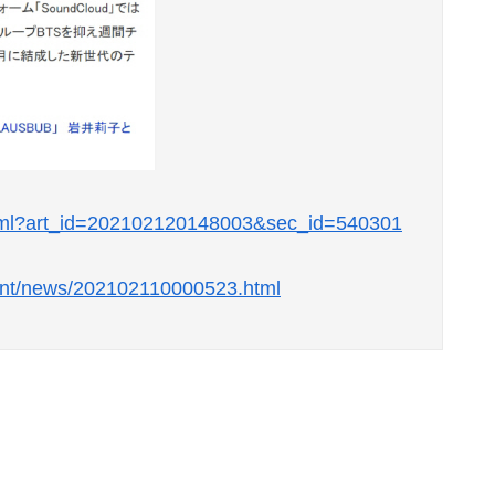
x.html?art_id=202102120148003&sec_id=540301
ment/news/202102110000523.html