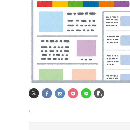
シャンプー何プッシュしますか？
【悲報】吉岡里帆さん、アドリブで相手役俳優
レインボー池田、アナウンサーと結婚ｗｗｗｗ
【動画】福岡の電車、複数の駅で「チンポッ❤」
【画像】井口裕香(36)、タンクトップがはち
ワイの職場の後輩女子、かわいくていい匂いす
長瀬智也さん、バイク画像を投稿するも見た目
𝕏
ぐらんぶる原作最新話、ヤバすぎる
1
【悲報】円安ホクホクで儲けてた日本人、日米
邪気払いにと渡された般若の面、母はまもなく