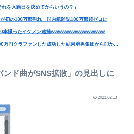
それを入籍日を決めてからいうの？」
が初の100万部割れ 国内紙雑誌100万部超ゼロに
70本撮ったイケメン逮捕wwwwwwwwwwwwwww
可愛すぎるおむすび屋さん（28）、新店舗に4000万円クラファンした成功した結果弱男集団から叩かれてしまうｗｗｗｗ
なった結果ｗｗｗｗｗｗｗｗｗｗ
Kバンド曲がSNS拡散」の見出しに
性「傷ついたので訴えます」
【衝撃事実】太平洋戦争の悲惨さが話題ですが、戦時中地方のガチ豪農だった兄妹の体験談があまりに異次元すぎた！ 「戦争中でも大儲け。兄らは◯◯にしか徴兵されなかった」
2021.02.13
る人
めを受けてた。しかし今現在その会社は…