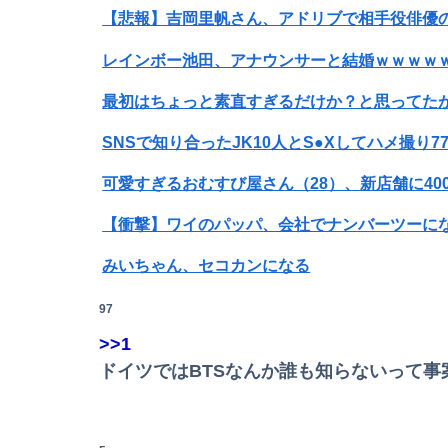
【悲報】吉岡里帆さん、アドリブで相手役俳優
レインボー池田、アナウンサーと結婚ｗｗｗｗ
SNSで知り合ったJK10人とS●Xしてハメ撮り7
【衝撃】ワイのパッパ、会社でナンバーツーに
Powered by livedoor 相互RSS
みいちゃん、セコカンになる
女性「レイプされました」検事「嘘では？」女
97
>>1
【動画】福岡の電車、複数の駅で「チンポッ❤」
ドイツではBTSなんか誰も知らないって事
【画像】井口裕香(36)、タンクトップがはち
ワイの職場の後輩女子、かわいくていい匂いす