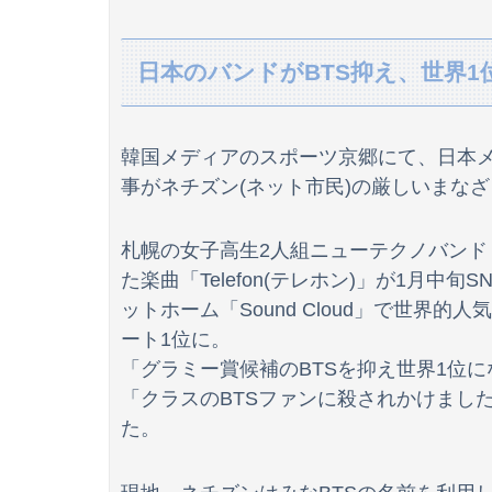
【動画】両方馬鹿（笑）ミニストップでトラック
日本のバンドがBTS抑え、世界1
転校生と仲良くなってその子の家に遊びに行っ
佐久間宣行『（井上和に対して）あの子売れま
韓国メディアのスポーツ京郷にて、日本メ
【画像】日焼け口リの締まったお尻っていいよ
事がネチズン(ネット市民)の厳しいまな
ドイツ、熱中症で10,000人以上死亡、ほとん
札幌の女子高生2人組ニューテクノバンド「L
【動画】うそでしょー！藤沢市で撮影された予
た楽曲「Telefon(テレホン)」が1月
【画像】職場のデカケツ同僚女の家に上がって
ットホーム「Sound Cloud」で世界
ート1位に。
西山朋佳女流三冠、女性初の棋士資格懸かる白
「グラミー賞候補のBTSを抑え世界1位
「クラスのBTSファンに殺されかけまし
毒親に育てられた義姉夫の可哀想アピールがイ
た。
【画像】ブランチリポーターさん、阿波踊りで
【動画】アメリカ人なら絶対目が覚める目覚ま