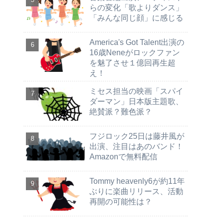
らの変化「歌よりダンス」
「みんな同じ顔」に感じる
America's Got Talent出演の
16歳Neneがロックファン
を魅了させ１億回再生超
え！
ミセス担当の映画「スパイ
ダーマン」日本版主題歌、
絶賛派？難色派？
フジロック25日は藤井風が
出演、注目はあのバンド！
Amazonで無料配信
Tommy heavenly6が約11年
ぶりに楽曲リリース、活動
再開の可能性は？