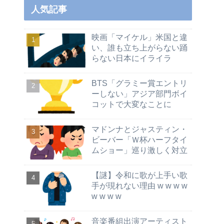
人気記事
映画「マイケル」米国と違
い、誰も立ち上がらない踊
らない日本にイライラ
BTS「グラミー賞エントリ
ーしない」アジア部門ボイ
コットで大変なことに
マドンナとジャスティン・
ビーバー「Ｗ杯ハーフタイ
ムショー」巡り激しく対立
【謎】令和に歌が上手い歌
手が現れない理由 w w w w
w w w w
音楽番組出演アーティスト