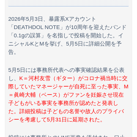
【画像】影山優佳さん(25)、下着姿であたシコが止まらない
【朗報画像】現役JKママ、とんでもない事になってしまうｗｗｗｗｗｗｗｗｗｗｗｗ 【Pickup07091604】
2026年5月3日、暴露系Xアカウント
【動画】ブラジルの女子フットサル選手が極悪すぎて5年間の出場停止処分に。
「DEATHDOL NOTE」が10周年を迎えたバンド
「0.1gの誤算」を名指しで投稿を開始した。イ
【画像】まま「なんかプール入ってたら学生にめっちゃ見られたw」
ニシャルKとMを挙げ、5月5日に詳細公開を予
京大病院、手術ミスで50代女性患者を「植物状態」に 脳腫瘍摘出手術で腫瘍の無い部位を摘出してしまう
告。
【朗報】日本のおじいちゃん・おばあちゃん、半数以上がSNSを使いこなしていたｗｗｗｗｗ
5月5日には事務所代表への事実確認結果を公表
海外「全部日本の真似だったのか…」 日本の普通のテレビ番組が最新SNSの数十年先を行っていたと話題に
し、
K＝河村友雪（ギター）がコロナ禍当時に交
際していたマネージャーが自死に至った事実、M
【画像】前田敦子さん、脚が長すぎるｗｗｗｗｗｗｗ 【Pickup07091615】
＝眞崎大輔（ベース）がファンを妊娠させ現在
【画像】元モデルのTBS新人アナさん、プリケツ
子どもがいる事実を事務所が認めたと発表し
た。詳細投稿は子どもの名誉や故人のプライバ
富士登山ツアー中に64歳男性死亡 8合目付近で意識失う
シーを考慮して5月31日に延期された。
【動画】両方馬鹿（笑）ミニストップでトラックと衝突したドラレコが（ノ∇`）