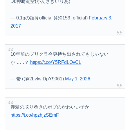
Dr.神崎流空(かんざきいりあ)
— 0.1gの誤算official (@0153_official)
February 3,
2017
10年前のプリクラ今更持ち出されてもじゃない
か……？
https://t.co/Y5RFdLOvCL
— 鬱 (@i2LvtwjDpY9061)
May 1, 2026
赤髪の取り巻きのボブのかわいい子か
https://t.co/hpzhjzSEmF