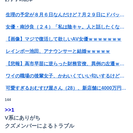
生理の予定が８月６日なんだけど７月２９日にドバッと鮮血でたから生理かな？って思ったのよね
女優・南沙良（２４）「私は陰キャ。人と話したくないので家に引きこもってPCでアニメを観ていたい」
【画像】マジで復活して欲しいAV女優ｗｗｗｗｗｗｗ
レインボー池田、アナウンサーと結婚ｗｗｗｗｗ
【悲報】高市早苗に逆らった財務官僚、異例の左遷ｗｗｗｗｗｗｗｗ
ワイの職場の後輩女子、かわいくていい匂いするけどマジでとんでもなく無能
可愛すぎるおむすび屋さん（28）、新店舗に4000万円クラファンした成功した結果弱男集団から叩かれてしまうｗｗｗｗ
144
【悲報】男が嫌いな男の特徴がこちらｗｗｗｗｗｗｗｗｗｗ
>>1
SNSで知り合ったJK10人とS●Xしてハメ撮り770本撮ったイケメン逮捕wwwwwwwwwwwwwww
V系にありがち
【画像】漫画家・桂正和、最新のパンツ＆お尻のイラスト投稿にネット衝撃「この質感の出し方」「実写かと思いました」
クズメンバーによるトラブル