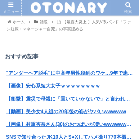
メニュー
検索
ホーム
話題
【暴露大炎上 】人気V系バンド「ファ
ン妊娠・マネージャー自死」の事実認める
おすすめ記事
“アンダーヘア脱毛”に中高年男性殺到のワケ…9年で患者数が200倍以上
【画像】安心系短大女子ｗｗｗｗｗｗｗｗ
【衝撃】震災で母親に「置いていかないで」と言われて置いていった娘！⇒ (※画像あり)
【動画】美少女4人組の20年後の姿がヤバいwwwwww
【画像】村重杏奈さん(30)のおつぱいが凄いwwwwwwwwwwww
SNSで知り合ったJK10人とS●Xしてハメ撮り770本撮ったイケメン逮捕wwwwwwwwwwwwwww