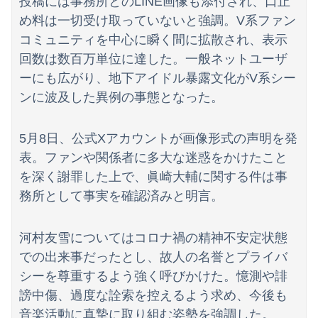
投稿には事務所とのLINE画像も添付され、口止
転校生と仲良くなってその子の家に遊びに行ったら私が小さい頃に撮った写真があった
め料は一切受け取っていないと強調。V系ファン
西山朋佳女流三冠、女性初の棋士資格懸かる白玲戦「今まで通りに」
コミュニティを中心に瞬く間に拡散され、表示
回数は数百万単位に達した。一般ネットユーザ
毒親に育てられた義姉夫の可哀想アピールがイライラする。
ーにも広がり、地下アイドル暴露文化がV系シー
ンに波及した異例の事態となった。
5月8日、公式Xアカウントが画像形式の声明を発
表。ファンや関係者に多大な迷惑をかけたこと
を深く謝罪した上で、眞崎大輔に関する件は事
務所として事実を確認済みと明言。
河村友雪についてはコロナ禍の精神不安定状態
での出来事だったとし、故人の名誉とプライバ
シーを尊重するよう強く呼びかけた。憶測や誹
謗中傷、過度な詮索を控えるよう求め、今後も
音楽活動に真摯に取り組む姿勢を強調した。