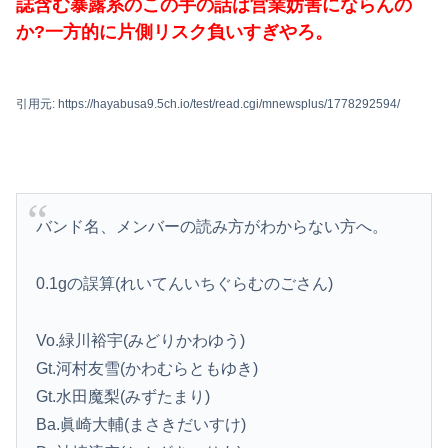
誌含む暴露系のこの手の話は営業妨害にならんの
か?一方的に片側リスク負いすぎやろ。
引用元: https://hayabusa9.5ch.io/test/read.cgi/mnewsplus/1778292594/
バンド名、メンバーの読み方がわからない方へ。
0.1gの誤算(れいてんいちぐらむのごさん)
Vo.緑川裕宇(みどりかわゆう)
Gt.河村友雪(かわむらともゆき)
Gt.水田魔梨(みずたまり)
Ba.眞崎大輔(まさきだいすけ)