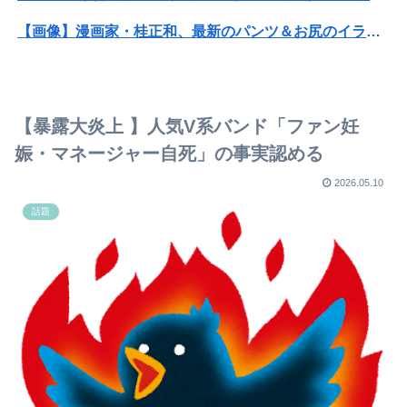
【画像】漫画家・桂正和、最新のパンツ＆お尻のイラスト投稿にネット衝撃「この質感の出し方」「実写かと思いました」
【画像】咲-saki-作者、ようやく『奇乳』に気付くｗｗｗｗ
【衝撃】ワイのパッパ、会社でナンバーツーになった結果ｗｗｗｗｗｗｗｗｗｗ
【暴露大炎上 】人気V系バンド「ファン妊
【画像】JKダンス部、部員の８割が巨乳のムホホ部だったｗｗｗｗ
娠・マネージャー自死」の事実認める
【悲報】東科大医学部卒の美人YouTuber、直美で炎上・・・
2026.05.10
話題
SES10年目のワイ、転職するか迷う
これしとくと、後が楽だよ、ってこと
ドイツ空港のウクライナ機に自爆ドローン接近→職員が蹴り落とす→偶然起爆装置が壊れセーフ
【悲報】中村敬斗、またも移籍難航か…スタッド・ランス会長が残留を示唆
生理の予定が８月６日なんだけど７月２９日にドバッと鮮血でたから生理かな？って思ったのよね
女優・南沙良（２４）「私は陰キャ。人と話したくないので家に引きこもってPCでアニメを観ていたい」