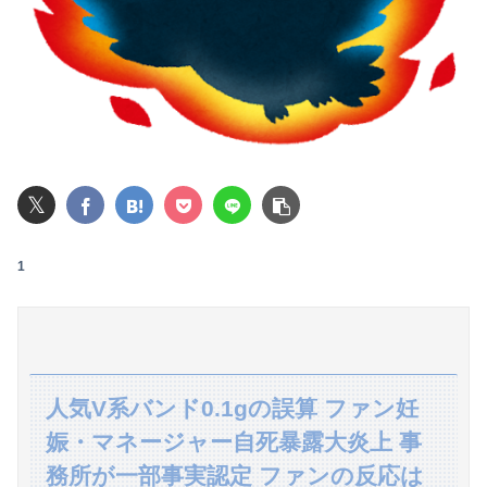
【画像】マジで復活して欲しいAV女優ｗｗｗｗｗｗｗ
レインボー池田、アナウンサーと結婚ｗｗｗｗｗ
【悲報】高市早苗に逆らった財務官僚、異例の左遷ｗｗｗｗｗｗｗｗ
ワイの職場の後輩女子、かわいくていい匂いするけどマジでとんでもなく無能
𝕏
可愛すぎるおむすび屋さん（28）、新店舗に4000万円クラファンした成功した結果弱男集団から叩かれてしまうｗｗｗｗ
【悲報】男が嫌いな男の特徴がこちらｗｗｗｗｗｗｗｗｗｗ
1
【悲報】円安ホクホクで儲けてた日本人、日米政府の異例の共同声明で円安退治されて終わる
邪気払いにと渡された般若の面、母はまもなく…人の恨み傑作7選
大学のボッチ女に話かけたらこうなるwww
人気V系バンド0.1gの誤算 ファン妊
娠・マネージャー自死暴露大炎上 事
【速報】日向坂46、18thシングル『イチャイチャ虫』の発売が決定！！
務所が一部事実認定 ファンの反応は