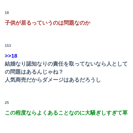
京大病院、手術ミスで50代女性患者を「植物状態」に 脳腫瘍摘出手術で腫瘍の無い部位を摘出してしまう
18
【衝撃】震災で母親に「置いていかないで」と言われて置いていった娘！⇒ (※画像あり)
子供が居るっていうのは問題なのか
【画像】前田敦子さん、脚が長すぎるｗｗｗｗｗｗｗ 【Pickup07091615】
【動画】美少女4人組の20年後の姿がヤバいwwwwww
153
【画像】元モデルのTBS新人アナさん、プリケツ
>>18
結婚なり認知なりの責任を取ってないなら人として
【画像】村重杏奈さん(30)のおつぱいが凄いwwwwwwwwwwww
の問題はあるんじゃね？
富士登山ツアー中に64歳男性死亡 8合目付近で意識失う
人気商売だからダメージはあるだろうし
【動画】両方馬鹿（笑）ミニストップでトラックと衝突したドラレコが（ノ∇`）
25
転校生と仲良くなってその子の家に遊びに行ったら私が小さい頃に撮った写真があった
この程度ならよくあることなのに大騒ぎしすぎて草
西山朋佳女流三冠、女性初の棋士資格懸かる白玲戦「今まで通りに」
毒親に育てられた義姉夫の可哀想アピールがイライラする。