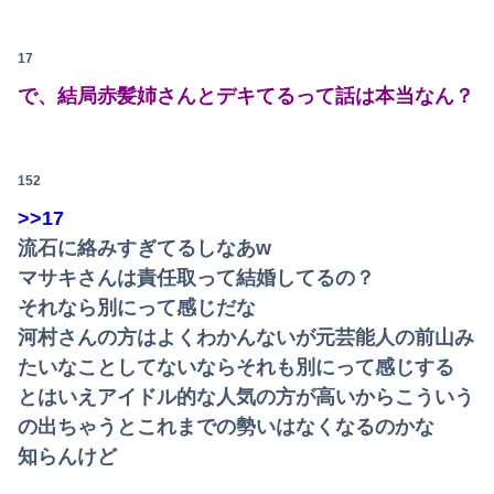
【画像】咲-saki-作者、ようやく『奇乳』に気付くｗｗｗｗ
17
【衝撃】ワイのパッパ、会社でナンバーツーになった結果ｗｗｗｗｗｗｗｗｗｗ
で、結局赤髪姉さんとデキてるって話は本当なん？
【画像】JKダンス部、部員の８割が巨乳のムホホ部だったｗｗｗｗ
邪気払いにと渡された般若の面、母はまもなく…人の恨み傑作7選
152
【速報】日向坂46、18thシングル『イチャイチャ虫』の発売が決定！！
>>17
【朗報画像】現役JKママ、とんでもない事になってしまうｗｗｗｗｗｗｗｗｗｗｗｗ 【Pickup07091604】
流石に絡みすぎてるしなあw
マサキさんは責任取って結婚してるの？
“アンダーヘア脱毛”に中高年男性殺到のワケ…9年で患者数が200倍以上
それなら別にって感じだな
【画像】影山優佳さん(25)、下着姿であたシコが止まらない
河村さんの方はよくわかんないが元芸能人の前山み
たいなことしてないならそれも別にって感じする
【画像】まま「なんかプール入ってたら学生にめっちゃ見られたw」
とはいえアイドル的な人気の方が高いからこういう
【朗報】日本のおじいちゃん・おばあちゃん、半数以上がSNSを使いこなしていたｗｗｗｗｗ
の出ちゃうとこれまでの勢いはなくなるのかな
知らんけど
【画像】安心系短大女子ｗｗｗｗｗｗｗｗ