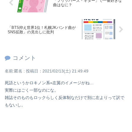
「フリッパーズ・ギター」で一番好きな
曲はなに？
「BTS抑え世界1位！札幌JKバンド曲が
SNS拡散」の見出しに批判
コメント
名前:
匿名
:
投稿日：2021/02/13(土) 21:49:49
死語というかロキノン系=左翼のイメージがね…
実際にはごく一部なのにな。
雑誌そのものもロックらしく反体制なだけで別に左よりって訳で
もないし。