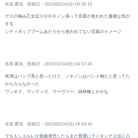
名前:
匿名
:
投稿日：2021/02/14(日) 00:35:15
ゲスの極み乙女辺りがロキノン系って言葉が使われた最後な気が
する
シティポップブームあたりから使われてない言葉のイメージ
名前:
匿名
:
投稿日：2021/02/14(日) 04:57:45
米津はバンプ系と思ったけど、ノキノンはバンド物だと思ってた
から入らなかった
ワンオク、マンウィズ、ウーヴァー、緑林檎とかかな
Powered by livedoor 相互RSS
名前:
匿名
:
投稿日：2021/02/14(日) 18:53:42
でももしエルレが新曲発売したらまだ普通にランキング上位に入