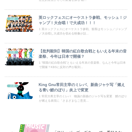
私「50万円使ったって本当？」監査ママ「来月には絶対返すから…」→約束を信じて待った結果、警察に通報することになり…
【画像】滋賀の可愛すぎる学生さん、甲子園で発見される
英ロックフェスにオーケストラ参戦、モッシュ！ジ
話題
ャンプ！大合唱！で大成功！！！
【画像】熊本「はーい、被災者の人はこの、『ドラゴンボールの家』みたいな奴の中で過ごしてねー」
1 英ロックフェスにオーケストラ参戦、観客はモッシュ／ジャンプ
／大合唱し大成功を収める映像が話...
高市総理「物価上昇を上回る賃上げを日本に定着させる」⇒ 国家公務員月給3.51％増へ
【画像】 44歳女性「こんなおばさんでいいの…？」
【批判殺到】韓国の紅白歌合戦ともいえる年末の音
話題
楽祭、今年は日本で開催？
会社のカメラ部で「商品を手に持って水着お姉さんがにっこり」を撮影、だがお姉さんは素人アルバイトで親バレした結果……
1 “韓国の紅白歌合戦”ともいえる年末の音楽祭、なんと今年は日本
で開催？KBSに反対の声が殺到...
【悲報】親「うちの子にはゲームは買い与えません。本だけで十分」→結果ｗｗｗ
King Gnu常田主宰のミレパ、新曲ジャケ写「燃え
海外「全部日本の真似だったのか…」 日本の普通のテレビ番組が最新SNSの数十年先を行っていたと話題に
話題
る青い鯉のぼり」炎上で変更
1 常田大希主宰のミレパ 物議の新曲のジャケ写を変更 鯉のぼり
が燃える表現に「さまざまなご意見...
Powered by livedoor 相互RSS