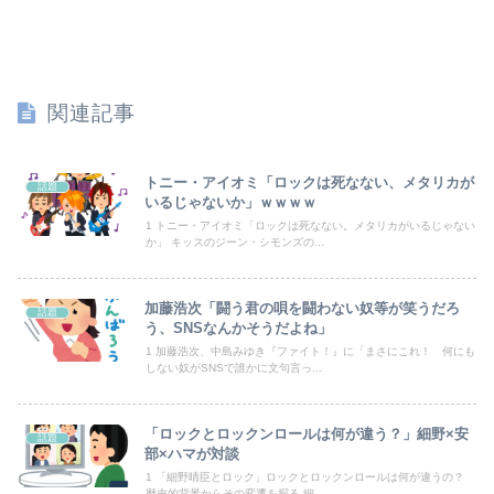
【速報】村上26本 大谷26本wwwwwwwwwwwwwwwwwwwwwwwwwwwwww
【悲報】美人韓国女優、非常にモラルがない･････････（画像ｱﾘ）
関連記事
【朗報】女神のカフェテラスプロさんがジャッジ中◯◯以上濃厚パターン一覧を開示してくれたぞ！
子供がバイトで貯めた資金で旅行中の話だけど、ちょっとお金足りないから貸してくれる？って連絡きた
トニー・アイオミ「ロックは死なない、メタリカが
話題
いるじゃないか」ｗｗｗｗ
【画像】まま「なんかプール入ってたら学生にめっちゃ見られたw」
1 トニー・アイオミ「ロックは死なない。メタリカがいるじゃない
か」 キッスのジーン・シモンズの...
【画像】まんさん「オフ会に呼んだ覚えない人がずっといたので晒すわ」（パシャ）
加藤浩次「闘う君の唄を闘わない奴等が笑うだろ
話題
中国「大豪雨！」三峡ダム「基礎部分破損」中国「全力放流！」台風13号「中国上陸予測」台風15号「中国接近（画像」中国「台風同時上陸！（穀物生産が...
う、SNSなんかそうだよね」
1 加藤浩次、中島みゆき『ファイト！』に「まさにこれ！ 何にも
若林有子アナ うっすらと透ける！！
しない奴がSNSで誰かに文句言っ...
【ｼｺ画像】挿入寸前の真面目女さん、お◯ぱいがエ口過ぎるｗｗｗｗｗｗｗｗｗｗｗ
「ロックとロックンロールは何が違う？」細野×安
話題
【日本横断】大型の台風15号(チャンホン)…お盆休みの天気に影響するおそれ
部×ハマが対談
1 「細野晴臣とロック」ロックとロックンロールは何が違うの？
歴史的背景からその変遷を探る 細...