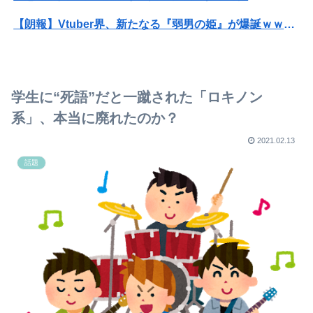
【朗報】Vtuber界、新たなる『弱男の姫』が爆誕ｗｗｗｗｗｗｗｗｗｗｗ
【速報】ひろゆき、離婚へｗｗｗ
【衝撃】ジャンポケ斎藤の犯行、生々しすぎて勃起してしまうレベルｗｗｗｗｗ
学生に“死語”だと一蹴された「ロキノン
【衝撃】34歳ニート、『エロ漫画』で人生逆転
系」、本当に廃れたのか？
【速報】村上26本 大谷26本wwwwwwwwwwwwwwwwwwwwwwwwwwwwww
2021.02.13
話題
【悲報】美人韓国女優、非常にモラルがない･････････（画像ｱﾘ）
【衝撃画像】温泉の中でこれやる奴ｗｗｗｗ怖すぎる…
【阪神対中日19回戦】阪神が粘り勝ち 今季15度目の零封勝ち 2連敗で止め巨人と同率首位を堅守！近本も1号ソロを守り切る
「これやってるだろ」朝一の抽選で天文学的確率が発生！？並んだ人とその前後で連番が出てしまう…
彼は私が何かしても、一度も「ありがとう」と言わない
【衝撃】ジャンポケ斎藤の犯行、生々しすぎて勃起してしまうレベルｗｗｗｗｗ