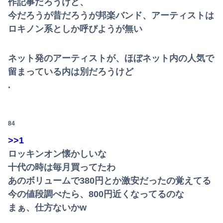
【画像】赤ちゃんを遺棄して逮捕の女さん(23)、公表された美人すぎるご尊顔がこちら⇒ｗｗｗｗｗｗｗｗｗｗ
作記事だろうけど、
今だろうが昔だろうが邦楽バンド、アーティストは
【悲報】ゲーム配信者さん、家賃8万円の部屋で深夜配信→管理会社から厳重注意されてお気持ち表明ｗｗｗ
ロキノン系としか呼びようが無い
【朗報】及川光博さん（56）結婚ｗｗｗｗｗ
ネット発のアーティストが、ほぼネット内の人気で
【悲報】女性「男への最大ダメージはこれ」←お前ら耐えられる？
留まっている内は別だろうけど
警察や検察が冤罪率をデータとして公表すべきだと思う
.
【朗報】女神のカフェテラスプロさんがジャッジ中◯◯以上濃厚パターン一覧を開示してくれたぞ！
子供がバイトで貯めた資金で旅行中の話だけど、ちょっとお金足りないから貸してくれる？って連絡きた
84
>>1
【画像】まま「なんかプール入ってたら学生にめっちゃ見られたw」
ロッキンオン懐かしいな
中国「大豪雨！」三峡ダム「基礎部分破損」中国「全力放流！」台風13号「中国上陸予測」台風15号「中国接近（画像」中国「台風同時上陸！（穀物生産が...
十代の時は毎月買ってたわ
あのボリュームで380円とか激安だったの覚えてる
８～１３歳の少年１９人に自宅で性的暴行やわいせつ、３１歳男に懲役１５年
今の値段調べたら、800円近くなってるのな
【画像】まんさん「オフ会に呼んだ覚えない人がずっといたので晒すわ」（パシャ）
まぁ、仕方ないかw