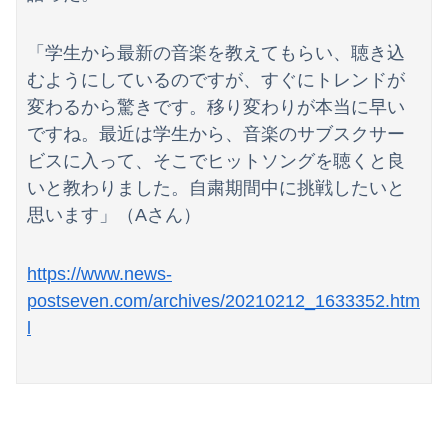
「学生から最新の音楽を教えてもらい、聴き込
むようにしているのですが、すぐにトレンドが
変わるから驚きです。移り変わりが本当に早い
Powered by livedoor 相互RSS
ですね。最近は学生から、音楽のサブスクサー
ビスに入って、そこでヒットソングを聴くと良
いと教わりました。自粛期間中に挑戦したいと
思います」（Aさん）
https://www.news-
postseven.com/archives/20210212_1633352.htm
l