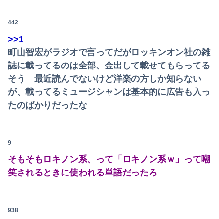
【日本横断】大型の台風15号(チャンホン)…お盆休みの天気に影響するおそれ
私「50万円使ったって本当？」監査ママ「来月には絶対返すから…」→約束を信じて待った結果、警察に通報することになり…
442
>>1
【画像】滋賀の可愛すぎる学生さん、甲子園で発見される
町山智宏がラジオで言ってだがロッキンオン社の雑
高市総理「物価上昇を上回る賃上げを日本に定着させる」⇒ 国家公務員月給3.51％増へ
誌に載ってるのは全部、金出して載せてもらってる
そう 最近読んでないけど洋楽の方しか知らない
コメ高値掴みの損切り加速ｗｗｗｗｗｗｗｗｗ
が、載ってるミュージシャンは基本的に広告も入っ
【画像】熊本「はーい、被災者の人はこの、『ドラゴンボールの家』みたいな奴の中で過ごしてねー」
たのばかりだったな
【悲報】ショートスリーパー堀大輔、涙を流す
9
会社のカメラ部で「商品を手に持って水着お姉さんがにっこり」を撮影、だがお姉さんは素人アルバイトで親バレした結果……
そもそもロキノン系、って「ロキノン系ｗ」って嘲
ク●ニ中に匂ったらこうなるww
笑されるときに使われる単語だったろ
【悲報】親「うちの子にはゲームは買い与えません。本だけで十分」→結果ｗｗｗ
【動画】移民受け入れ派のパヨおば、自分の家に来られたら全力で拒否るｗｗｗｗｗｗｗｗｗｗ
938