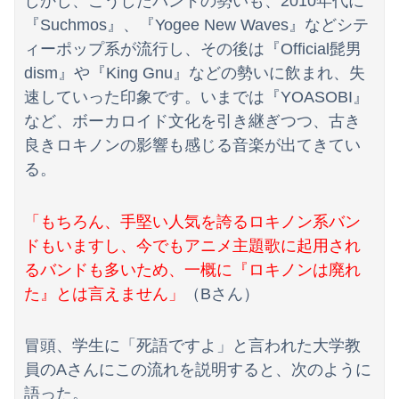
しかし、こうしたバンドの勢いも、2010年代に
『Suchmos』、『Yogee New Waves』などシテ
ィーポップ系が流行し、その後は『Official髭男
dism』や『King Gnu』などの勢いに飲まれ、失
速していった印象です。いまでは『YOASOBI』
など、ボーカロイド文化を引き継ぎつつ、古き
良きロキノンの影響も感じる音楽が出てきてい
る。
「もちろん、手堅い人気を誇るロキノン系バン
ドもいますし、今でもアニメ主題歌に起用され
るバンドも多いため、一概に『ロキノンは廃れ
た』とは言えません」
（Bさん）
冒頭、学生に「死語ですよ」と言われた大学教
員のAさんにこの流れを説明すると、次のように
語った。