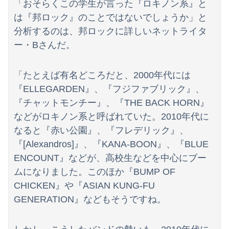
「おそらくこの学生が言った『ロキノン系』と
会社のカメラ部で「商品を手に持って水着お姉さんがにっこり」を撮影、だがお姉さんは素人アルバイトで親バレした結果……
は『邦ロック』のことではないでしょうか」と
【悲報】親「うちの子にはゲームは買い与えません。本だけで十分」→結果ｗｗｗ
分析するのは、邦ロックに詳しいネットライタ
ー・Bさんだ。
海外「全部日本の真似だったのか…」 日本の普通のテレビ番組が最新SNSの数十年先を行っていたと話題に
「たとえば有名どころだと、2000年代には
『ELLEGARDEN』、『フジファブリック』、
『チャットモンチー』、『THE BACK HORN』
などがロキノン系と呼ばれていた。2010年代に
なると『赤い公園』、『フレデリック』、
『[Alexandros]』、『KANA-BOON』、『BLUE
ENCOUNT』などが、高校生などを中心にブー
ムになりました。このほか『BUMP OF
CHICKEN』や『ASIAN KUNG-FU
GENERATION』などもそうですね。