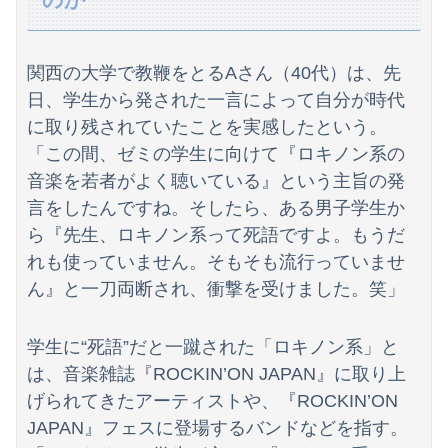
【画像】まま「なんかプール入ってたら学生にめっちゃ見られたw」
【画像】まんさん「オフ会に呼んだ覚えない人がずっといたので晒すわ」（パシャ）
関西の大学で教鞭をとるAさん（40代）は、先
中国「大豪雨！」三峡ダム「基礎部分破損」中国「全力放流！」台風13号「中国上陸予測」台風15号「中国接近（画像」中国「台風同時上陸！（穀物生産が...
日、学生から発された一言によって自分が時代
に取り残されていたことを実感したという。
若林有子アナ うっすらと透ける！！
「この間、ゼミの学生に向けて『ロキノン系の
【ｼｺ画像】挿入寸前の真面目女さん、お◯ぱいがエ口過ぎるｗｗｗｗｗｗｗｗｗｗｗ
音楽を若者がよく聴いている』という主旨の発
言をしたんですね。そしたら、ある男子学生か
【日本横断】大型の台風15号(チャンホン)…お盆休みの天気に影響するおそれ
ら『先生、ロキノン系って死語ですよ。もうだ
私「50万円使ったって本当？」監査ママ「来月には絶対返すから…」→約束を信じて待った結果、警察に通報することになり…
れも使っていません。そもそも流行っていませ
ん』と一刀両断され、衝撃を受けました。笑」
【画像】滋賀の可愛すぎる学生さん、甲子園で発見される
【画像】熊本「はーい、被災者の人はこの、『ドラゴンボールの家』みたいな奴の中で過ごしてねー」
学生に“死語”だと一蹴された「ロキノン系」と
は、音楽雑誌『ROCKIN’ON JAPAN』に取り上
高市総理「物価上昇を上回る賃上げを日本に定着させる」⇒ 国家公務員月給3.51％増へ
げられてきたアーティストや、『ROCKIN’ON
【画像】 44歳女性「こんなおばさんでいいの…？」
JAPAN』フェスに登場するバンドなどを指す。