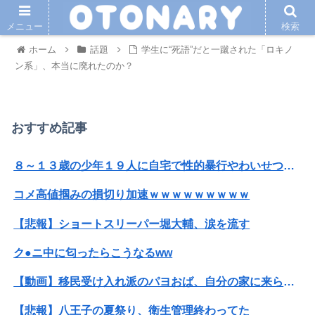
メニュー
検索
ホーム
話題
学生に“死語”だと一蹴された「ロキノ
ン系」、本当に廃れたのか？
おすすめ記事
８～１３歳の少年１９人に自宅で性的暴行やわいせつ、３１歳男に懲役１５年
コメ高値掴みの損切り加速ｗｗｗｗｗｗｗｗｗ
【悲報】ショートスリーパー堀大輔、涙を流す
ク●ニ中に匂ったらこうなるww
【動画】移民受け入れ派のパヨおば、自分の家に来られたら全力で拒否るｗｗｗｗｗｗｗｗｗｗ
【悲報】八王子の夏祭り、衛生管理終わってた