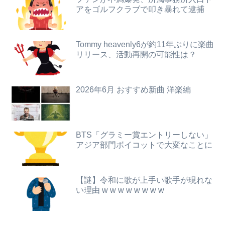
高市総理「物価上昇を上回る賃上げを日本に定着させる」⇒ 国家公務員月給3.51％増へ
アをゴルフクラブで叩き暴れて逮捕
【衝撃】34歳ニート、『エロ漫画』で人生逆転
コメ高値掴みの損切り加速ｗｗｗｗｗｗｗｗｗ
彼は私が何かしても、一度も「ありがとう」と言わない
Tommy heavenly6が約11年ぶりに楽曲
【画像】熊本「はーい、被災者の人はこの、『ドラゴンボールの家』みたいな奴の中で過ごしてねー」
リリース、活動再開の可能性は？
【衝撃】ジャンポケ斎藤の犯行、生々しすぎて勃起してしまうレベルｗｗｗｗｗ
【悲報】ショートスリーパー堀大輔、涙を流す
【画像】フォロワー580万！Z世代のカリスマ、水着写真集の発売決定wwwwwさくら、沖縄を舞台にカワイイが爆発！！！
会社のカメラ部で「商品を手に持って水着お姉さんがにっこり」を撮影、だがお姉さんは素人アルバイトで親バレした結果……
2026年6月 おすすめ新曲 洋楽編
【悲報】楽天モバイルさんww9月末に人権を失う模様wwwww
ク●ニ中に匂ったらこうなるww
【画像】赤ちゃんを遺棄して逮捕の女さん(23)、公表された美人すぎるご尊顔がこちら⇒ｗｗｗｗｗｗｗｗｗｗ
【悲報】親「うちの子にはゲームは買い与えません。本だけで十分」→結果ｗｗｗ
BTS「グラミー賞エントリーしない」
【悲報】ゲーム配信者さん、家賃8万円の部屋で深夜配信→管理会社から厳重注意されてお気持ち表明ｗｗｗ
アジア部門ボイコットで大変なことに
【動画】移民受け入れ派のパヨおば、自分の家に来られたら全力で拒否るｗｗｗｗｗｗｗｗｗｗ
【朗報】及川光博さん（56）結婚ｗｗｗｗｗ
海外「全部日本の真似だったのか…」 日本の普通のテレビ番組が最新SNSの数十年先を行っていたと話題に
【謎】令和に歌が上手い歌手が現れな
【悲報】女性「男への最大ダメージはこれ」←お前ら耐えられる？
い理由 w w w w w w w w
警察や検察が冤罪率をデータとして公表すべきだと思う
【悲報】NISA大暴落 一晩でマイナス20万円も吹き飛んだもよう