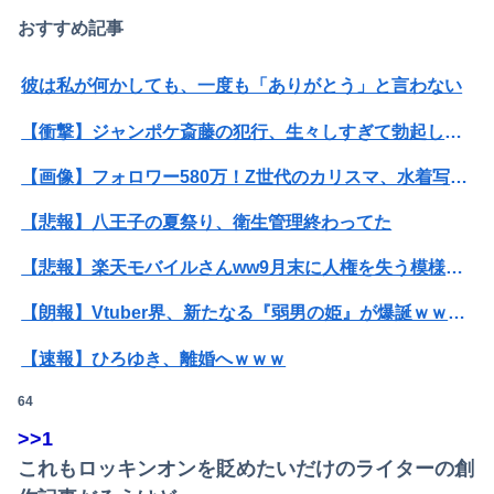
おすすめ記事
彼は私が何かしても、一度も「ありがとう」と言わない
【衝撃】ジャンポケ斎藤の犯行、生々しすぎて勃起してしまうレベルｗｗｗｗｗ
【画像】フォロワー580万！Z世代のカリスマ、水着写真集の発売決定wwwwwさくら、沖縄を舞台にカワイイが爆発！！！
【悲報】八王子の夏祭り、衛生管理終わってた
【悲報】楽天モバイルさんww9月末に人権を失う模様wwwww
【朗報】Vtuber界、新たなる『弱男の姫』が爆誕ｗｗｗｗｗｗｗｗｗｗｗ
【速報】ひろゆき、離婚へｗｗｗ
64
【衝撃】ジャンポケ斎藤の犯行、生々しすぎて勃起してしまうレベルｗｗｗｗｗ
>>1
【衝撃】34歳ニート、『エロ漫画』で人生逆転
これもロッキンオンを貶めたいだけのライターの創