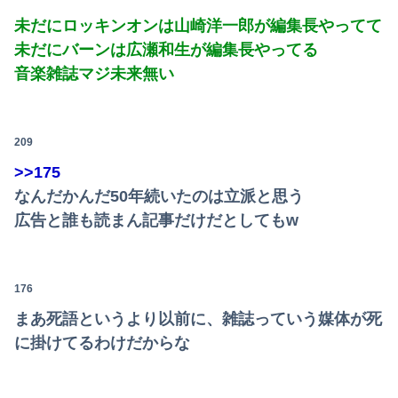
未だにロッキンオンは山崎洋一郎が編集長やってて
Powered by livedoor 相互RSS
未だにバーンは広瀬和生が編集長やってる
音楽雑誌マジ未来無い
209
>>175
なんだかんだ50年続いたのは立派と思う
広告と誰も読まん記事だけだとしてもw
176
まあ死語というより以前に、雑誌っていう媒体が死
に掛けてるわけだからな