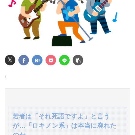
【画像】フォロワー580万！Z世代のカリスマ、水着写真集の発売決定wwwwwさくら、沖縄を舞台にカワイイが爆発！！！
【悲報】楽天モバイルさんww9月末に人権を失う模様wwwww
【画像】赤ちゃんを遺棄して逮捕の女さん(23)、公表された美人すぎるご尊顔がこちら⇒ｗｗｗｗｗｗｗｗｗｗ
【悲報】ゲーム配信者さん、家賃8万円の部屋で深夜配信→管理会社から厳重注意されてお気持ち表明ｗｗｗ
𝕏
【朗報】及川光博さん（56）結婚ｗｗｗｗｗ
【悲報】女性「男への最大ダメージはこれ」←お前ら耐えられる？
1
警察や検察が冤罪率をデータとして公表すべきだと思う
【悲報】NISA大暴落 一晩でマイナス20万円も吹き飛んだもよう
【朗報】女神のカフェテラスプロさんがジャッジ中◯◯以上濃厚パターン一覧を開示してくれたぞ！
若者は「それ死語ですよ」と言う
子供がバイトで貯めた資金で旅行中の話だけど、ちょっとお金足りないから貸してくれる？って連絡きた
が…「ロキノン系」は本当に廃れた
のか