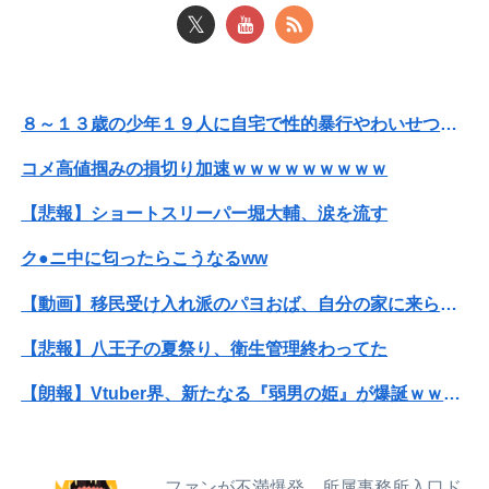
【悲報】女性「男への最大ダメージはこれ」←お前ら耐えられる？
𝕏
警察や検察が冤罪率をデータとして公表すべきだと思う
【朗報】女神のカフェテラスプロさんがジャッジ中◯◯以上濃厚パターン一覧を開示してくれたぞ！
８～１３歳の少年１９人に自宅で性的暴行やわいせつ、３１歳男に懲役１５年
子供がバイトで貯めた資金で旅行中の話だけど、ちょっとお金足りないから貸してくれる？って連絡きた
コメ高値掴みの損切り加速ｗｗｗｗｗｗｗｗｗ
【画像】まま「なんかプール入ってたら学生にめっちゃ見られたw」
【悲報】ショートスリーパー堀大輔、涙を流す
中国「大豪雨！」三峡ダム「基礎部分破損」中国「全力放流！」台風13号「中国上陸予測」台風15号「中国接近（画像」中国「台風同時上陸！（穀物生産が...
ク●ニ中に匂ったらこうなるww
８～１３歳の少年１９人に自宅で性的暴行やわいせつ、３１歳男に懲役１５年
【動画】移民受け入れ派のパヨおば、自分の家に来られたら全力で拒否るｗｗｗｗｗｗｗｗｗｗ
【画像】まんさん「オフ会に呼んだ覚えない人がずっといたので晒すわ」（パシャ）
【悲報】八王子の夏祭り、衛生管理終わってた
【日本横断】大型の台風15号(チャンホン)…お盆休みの天気に影響するおそれ
【朗報】Vtuber界、新たなる『弱男の姫』が爆誕ｗｗｗｗｗｗｗｗｗｗｗ
私「50万円使ったって本当？」監査ママ「来月には絶対返すから…」→約束を信じて待った結果、警察に通報することになり…
【速報】ひろゆき、離婚へｗｗｗ
【画像】滋賀の可愛すぎる学生さん、甲子園で発見される
【衝撃】ジャンポケ斎藤の犯行、生々しすぎて勃起してしまうレベルｗｗｗｗｗ
ファンが不満爆発、所属事務所入口ド