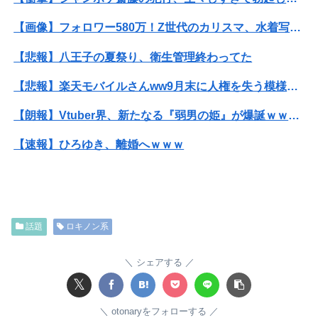
【画像】フォロワー580万！Z世代のカリスマ、水着写真集の発売決定wwwwwさくら、沖縄を舞台にカワイイが爆発！！！
【悲報】八王子の夏祭り、衛生管理終わってた
【悲報】楽天モバイルさんww9月末に人権を失う模様wwwww
【朗報】Vtuber界、新たなる『弱男の姫』が爆誕ｗｗｗｗｗｗｗｗｗｗｗ
【速報】ひろゆき、離婚へｗｗｗ
【衝撃】ジャンポケ斎藤の犯行、生々しすぎて勃起してしまうレベルｗｗｗｗｗ
【衝撃】34歳ニート、『エロ漫画』で人生逆転
話題
ロキノン系
【画像】赤ちゃんを遺棄して逮捕の女さん(23)、公表された美人すぎるご尊顔がこちら⇒ｗｗｗｗｗｗｗｗｗｗ
【悲報】ゲーム配信者さん、家賃8万円の部屋で深夜配信→管理会社から厳重注意されてお気持ち表明ｗｗｗ
シェアする
𝕏
【朗報】及川光博さん（56）結婚ｗｗｗｗｗ
otonaryをフォローする