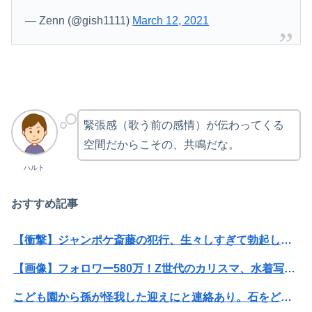
— Zenn (@gish1111)
March 12, 2021
緊張感（歌う前の感情）が伝わってくる
空間だからこその、共鳴だな。
ハルト
おすすめ記事
【衝撃】ジャンポケ斎藤の犯行、生々しすぎて勃起してしまうレベルｗｗｗｗｗ
【画像】フォロワー580万！Z世代のカリスマ、水着写真集の発売決定wwwwwさくら、沖縄を舞台にカワイイが爆発！！！
こども園から孫が怪我した迎えにと連絡あり。石をどかしてミミズ集め足の上に石を落としたそうな