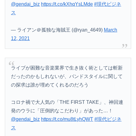
@gendai_biz
https://t.co/kXhqYsLMde
#現代ビジネ
ス
— ライアン＠孤独な海賊王 (@ryan_4649)
March
12, 2021
ライブが困難な音楽業界で生き抜く術としては斬新
だったのかもしれないが、バンドスタイルに関して
の探求は誰が埋めてくれるのだろう
コロナ禍で大人気の「THE FIRST TAKE」、神回連
発のウラに「圧倒的なこだわり」があった…！
@gendai_biz
https://t.co/mu8tLyhQWT
#現代ビジネ
ス