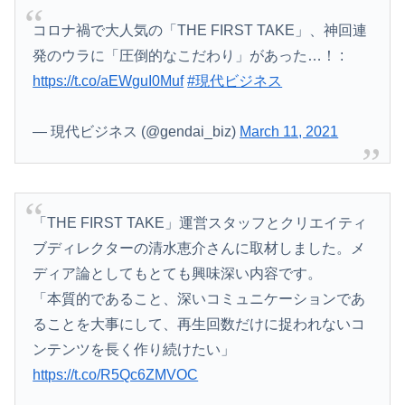
彼女と同棲初めたら家に物が5倍くらい増えてストレスヤバい。3LDKで余裕だろと思ってたけど全部埋めやがった
コロナ禍で大人気の「THE FIRST TAKE」、神回連
【画像】TWICE・サナ、ライブ衣装で黒の見せパンちら見せ
発のウラに「圧倒的なこだわり」があった…！ :
病院の待合室で子供がドタバタ走ってギャーギャー騒いでても親はスマホポチポチか談笑で放置
https://t.co/aEWguI0Muf
#現代ビジネス
【画像】暴走族のセ〇クス、エチエチすぎるｗｗｗwｗｗｗｗｗｗｗｗ
— 現代ビジネス (@gendai_biz)
March 11, 2021
致死率の高いウイルスは強すぎて蔓延しないから人類は滅亡しないとかいうけどさ
【画像】日焼け口リの締まったお尻っていいよね！ｗｗｗｗｗ
「THE FIRST TAKE」運営スタッフとクリエイティ
アニメ史に残る『原作破壊』といえばコレｗｗｗｗｗｗｗｗｗｗｗｗｗ
ブディレクターの清水恵介さんに取材しました。メ
【岡山県】果樹園からマスカット約200房を盗んだ無職男性を逮捕「ぶどうを売って生活費に充てていた」※氏名非公開
ディア論としてもとても興味深い内容です。
「本質的であること、深いコミュニケーションであ
【速報】トランプ大統領「米国籍を目的とした「出産ツーリズム」を禁止する！中国人が子供の国籍目的に出産しに来るのはおかしい！」ｗｗｗｗｗｗｗｗｗｗ...
ることを大事にして、再生回数だけに捉われないコ
海外「日本人はなんて気高いんだ！」 英高級紙も驚愕した極限の中の日本人の姿に世界が衝撃
ンテンツを長く作り続けたい」
https://t.co/R5Qc6ZMVOC
【悲報】人気配信者「はっきり言う、ジャングリア沖縄ほんとーーーーーーーーにおもんない！！！！」→炎上