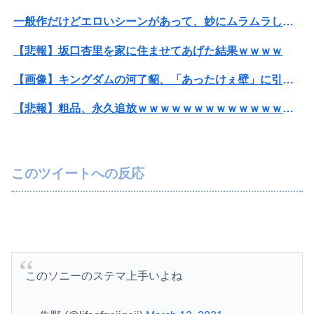
一般作だけどエロいシーンがあって、妙にムラムラしてしまった作品
【悲報】坂口杏里を家に住ませてあげた結果ｗｗｗｗ
Powered by livedoor 相互RSS
【画像】キングダムの河了貂、「あったけぇ壁」に引き続き更に味方をぶっ殺す作戦を実行する
【悲報】粗品、永久追放ｗｗｗｗｗｗｗｗｗｗｗｗｗｗｗ（証拠あり）
【放送事故】フジテレビ、女子大生を大量投入して闇深エロ番組ｗｗｗｗ
ワイ、「着衣おっばい」でしか抜けない体質になってしまうｗｗｗｗｗ
このツイートへの反応
【悲報】大阪で白昼堂々誘拐事件発生 wwwwwwwwwwwwwwwwwwwwwwwwwwwwwwwwwwww
【悲報】ゲーム配信者さん、家賃8万円の部屋で深夜配信→管理会社から厳重注意されてお気持ち表明ｗｗｗ
【画像】20年前のAV、キチガイすぎるwwwwww
このソニーのステマ上手いよね
【悲報】女性「男への最大ダメージはこれ」←お前ら耐えられる？
【琵琶湖三市同時花火大会】花火大会は本当に開催されるのか…ＨＰで観覧券販売も消防への申請なし、３自治体は「関与してない」と声明