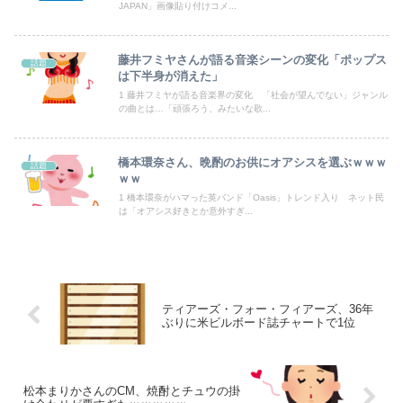
JAPAN」画像貼り付けコメ...
海外「日本人はなんて気高いんだ！」 英高級紙も驚愕した極限の中の日本人の姿に世界が衝撃
藤井フミヤさんが語る音楽シーンの変化「ポップス
話題
【悲報】人気配信者「はっきり言う、ジャングリア沖縄ほんとーーーーーーーーにおもんない！！！！」→炎上
は下半身が消えた」
1 藤井フミヤが語る音楽界の変化 「社会が望んでない」ジャンル
【動画】動きがキレッキレすぎるJKアイドル、見つかるｗｗｗｗ
の曲とは…「頑張ろう、みたいな歌...
「注文キャンセルしました。身分証を提出してください」とAmazonから突然のメール、怪しすぎるのでカスタマーに確認したら……
橋本環奈さん、晩酌のお供にオアシスを選ぶｗｗｗ
話題
ｗｗ
【悲報】人間「バックアップ作成して」AI「了解。あ、間違えちゃったｗ」→シャレにならないやらかしで終わるｗｗｗｗｗ
1 橋本環奈がハマった英バンド「Oasis」トレンド入り ネット民
は「オアシス好きとか意外すぎ...
Powered by livedoor 相互RSS
ティアーズ・フォー・フィアーズ、36年
ぶりに米ビルボード誌チャートで1位
松本まりかさんのCM、焼酎とチュウの掛