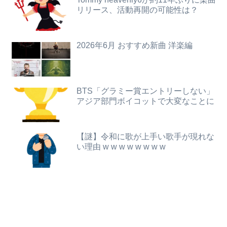
リリース、活動再開の可能性は？
【画像】フォロワー580万！Z世代のカリスマ、水着写真集の発売決定wwwwwさくら、沖縄を舞台にカワイイが爆発！！！
【動画】動きがキレッキレすぎるJKアイドル、見つかるｗｗｗｗ
こども園から孫が怪我した迎えにと連絡あり。石をどかしてミミズ集め足の上に石を落としたそうな
【画像】この巨乳筋トレ女子ｗｗｗｗｗｗｗｗｗｗｗ
2026年6月 おすすめ新曲 洋楽編
ワイ、「着衣おっばい」でしか抜けない体質になってしまうｗｗｗｗｗ
【悲報】人気配信者「はっきり言う、ジャングリア沖縄ほんとーーーーーーーーにおもんない！！！！」→炎上
【悲報】大阪で白昼堂々誘拐事件発生 wwwwwwwwwwwwwwwwwwwwwwwwwwwwwwwwwwww
【悲報】菊地亜美さん、マレーシアに移住ｗｗｗｗｗｗｗｗｗｗｗｗｗｗｗｗｗｗｗｗｗｗｗｗｗ
BTS「グラミー賞エントリーしない」
【悲報】ゲーム配信者さん、家賃8万円の部屋で深夜配信→管理会社から厳重注意されてお気持ち表明ｗｗｗ
「注文キャンセルしました。身分証を提出してください」とAmazonから突然のメール、怪しすぎるのでカスタマーに確認したら……
アジア部門ボイコットで大変なことに
【画像】20年前のAV、キチガイすぎるwwwwww
看護学校通ってる女友達に聞いたら実技実習があるらしい→こうなるwww
【謎】令和に歌が上手い歌手が現れな
【悲報】女性「男への最大ダメージはこれ」←お前ら耐えられる？
【悲報】人間「バックアップ作成して」AI「了解。あ、間違えちゃったｗ」→シャレにならないやらかしで終わるｗｗｗｗｗ
い理由 w w w w w w w w
【琵琶湖三市同時花火大会】花火大会は本当に開催されるのか…ＨＰで観覧券販売も消防への申請なし、３自治体は「関与してない」と声明
義妹「絶対汚さないから貸して！」私「夫からもらった大切な物だから無理…」→何度断ってもしつこく食い下がられて…
伊藤百花ってAKB色が強くなりすぎて移籍が難しくなりそうな件？【AKB48いともも】
日本将棋連盟、公式HPの不正アクセス及び改ざん被害の調査結果公表