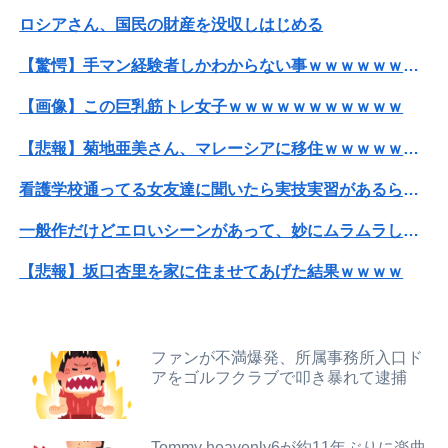
ロシアさん、国民の財産を没収しはじめる
義妹「絶対汚さないから貸して！」私「夫からもらった大切な物だから無理…」→何度断ってもしつこく食い下がられて…
【驚愕】手マン経験者しかわからない事ｗｗｗｗｗｗｗｗｗｗｗｗwwww
伊藤百花ってAKB色が強くなりすぎて移籍が難しくなりそうな件？【AKB48いともも】
【画像】この巨乳筋トレ女子ｗｗｗｗｗｗｗｗｗｗｗ
日本将棋連盟、公式HPの不正アクセス及び改ざん被害の調査結果公表
【悲報】菊地亜美さん、マレーシアに移住ｗｗｗｗｗｗｗｗｗｗｗｗｗｗｗｗｗｗｗｗｗｗｗｗｗ
彼女と同棲初めたら家に物が5倍くらい増えてストレスヤバい。3LDKで余裕だろと思ってたけど全部埋めやがった
看護学校通ってる女友達に聞いたら実技実習があるらしい→こうなるwww
【画像】TWICE・サナ、ライブ衣装で黒の見せパンちら見せ
一般作だけどエロいシーンがあって、妙にムラムラしてしまった作品
病院の待合室で子供がドタバタ走ってギャーギャー騒いでても親はスマホポチポチか談笑で放置
【悲報】坂口杏里を家に住ませてあげた結果ｗｗｗｗ
ロシアさん、国民の財産を没収しはじめる
【画像】キングダムの河了貂、「あったけぇ壁」に引き続き更に味方をぶっ殺す作戦を実行する
【画像】日焼け口リの締まったお尻っていいよね！ｗｗｗｗｗ
【悲報】粗品、永久追放ｗｗｗｗｗｗｗｗｗｗｗｗｗｗｗ（証拠あり）
【速報】トランプ大統領「米国籍を目的とした「出産ツーリズム」を禁止する！中国人が子供の国籍目的に出産しに来るのはおかしい！」ｗｗｗｗｗｗｗｗｗｗ...
ファンが不満爆発、所属事務所入口ド
アをゴルフクラブで叩き暴れて逮捕
【放送事故】フジテレビ、女子大生を大量投入して闇深エロ番組ｗｗｗｗ
【驚愕】手マン経験者しかわからない事ｗｗｗｗｗｗｗｗｗｗｗｗwwww
【衝撃】ジャンポケ斎藤の犯行、生々しすぎて勃起してしまうレベルｗｗｗｗｗ
【岡山県】果樹園からマスカット約200房を盗んだ無職男性を逮捕「ぶどうを売って生活費に充てていた」※氏名非公開
Tommy heavenly6が約11年ぶりに楽曲