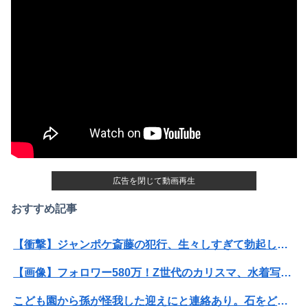
広告を閉じて動画再生
おすすめ記事
【衝撃】ジャンポケ斎藤の犯行、生々しすぎて勃起してしまうレベルｗｗｗｗｗ
【画像】フォロワー580万！Z世代のカリスマ、水着写真集の発売決定wwwwwさくら、沖縄を舞台にカワイイが爆発！！！
こども園から孫が怪我した迎えにと連絡あり。石をどかしてミミズ集め足の上に石を落としたそうな