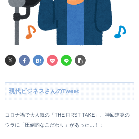
こども園から孫が怪我した迎えにと連絡あり。石をどかしてミミズ集め足の上に石を落としたそうな
ワイ、「着衣おっばい」でしか抜けない体質になってしまうｗｗｗｗｗ
【悲報】大阪で白昼堂々誘拐事件発生 wwwwwwwwwwwwwwwwwwwwwwwwwwwwwwwwwwww
【悲報】ゲーム配信者さん、家賃8万円の部屋で深夜配信→管理会社から厳重注意されてお気持ち表明ｗｗｗ
𝕏
【画像】20年前のAV、キチガイすぎるwwwwww
【悲報】女性「男への最大ダメージはこれ」←お前ら耐えられる？
【琵琶湖三市同時花火大会】花火大会は本当に開催されるのか…ＨＰで観覧券販売も消防への申請なし、３自治体は「関与してない」と声明
現代ビジネスさんのTweet
義妹「絶対汚さないから貸して！」私「夫からもらった大切な物だから無理…」→何度断ってもしつこく食い下がられて…
伊藤百花ってAKB色が強くなりすぎて移籍が難しくなりそうな件？【AKB48いともも】
コロナ禍で大人気の「THE FIRST TAKE」、神回連発の
ウラに「圧倒的なこだわり」があった…！ :
日本将棋連盟、公式HPの不正アクセス及び改ざん被害の調査結果公表