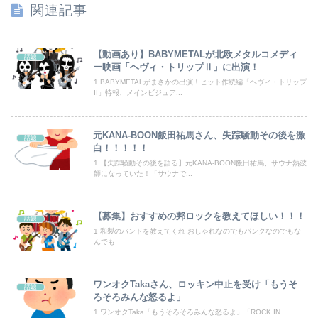
関連記事
彼女と同棲初めたら家に物が5倍くらい増えてストレスヤバい。3LDKで余裕だろと思ってたけど全部埋めやがった
【画像】TWICE・サナ、ライブ衣装で黒の見せパンちら見せ
【動画あり】BABYMETALが北欧メタルコメディ
話題
ー映画「ヘヴィ・トリップⅡ」に出演！
病院の待合室で子供がドタバタ走ってギャーギャー騒いでても親はスマホポチポチか談笑で放置
1 BABYMETALがまさかの出演！ヒット作続編「ヘヴィ・トリップ
II」特報、メインビジュア...
【画像】暴走族のセ〇クス、エチエチすぎるｗｗｗwｗｗｗｗｗｗｗｗ
元KANA-BOON飯田祐馬さん、失踪騒動その後を激
話題
大谷26本 村上25本 岡本24本wwwwwwwwwwwwwwwwwwwwwwwww
白！！！！！
1 【失踪騒動その後を語る】元KANA-BOON飯田祐馬、サウナ熱波
【画像】有識者「本物のチー牛はチー牛を食べません。本物が食べるのはこちら」⇒！
師になっていた！「サウナで...
致死率の高いウイルスは強すぎて蔓延しないから人類は滅亡しないとかいうけどさ
【募集】おすすめの邦ロックを教えてほしい！！！
話題
【画像】日焼け口リの締まったお尻っていいよね！ｗｗｗｗｗ
1 和製のバンドを教えてくれ おしゃれなのでもパンクなのでもな
んでも
アニメ史に残る『原作破壊』といえばコレｗｗｗｗｗｗｗｗｗｗｗｗｗ
ワンオクTakaさん、ロッキン中止を受け「もうそ
【岡山県】果樹園からマスカット約200房を盗んだ無職男性を逮捕「ぶどうを売って生活費に充てていた」※氏名非公開
話題
ろそろみんな怒るよ」
1 ワンオクTaka「もうそろそろみんな怒るよ」「ROCK IN
【速報】トランプ大統領「米国籍を目的とした「出産ツーリズム」を禁止する！中国人が子供の国籍目的に出産しに来るのはおかしい！」ｗｗｗｗｗｗｗｗｗｗ...