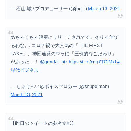
— 石山 城 / プロデューサー (@joe_i)
March 13, 2021
【動画】動きがキレッキレすぎるJKアイドル、見つかるｗｗｗｗ
【画像】この巨乳筋トレ女子ｗｗｗｗｗｗｗｗｗｗｗ
【悲報】人気配信者「はっきり言う、ジャングリア沖縄ほんとーーーーーーーーにおもんない！！！！」→炎上
めちゃくちゃ綿密にリサーチされてる。そりゃ伸び
るわな。/ コロナ禍で大人気の「THE FIRST
【悲報】菊地亜美さん、マレーシアに移住ｗｗｗｗｗｗｗｗｗｗｗｗｗｗｗｗｗｗｗｗｗｗｗｗｗ
TAKE」、神回連発のウラに「圧倒的なこだわり」
「注文キャンセルしました。身分証を提出してください」とAmazonから突然のメール、怪しすぎるのでカスタマーに確認したら……
があった…！
@gendai_biz
https://t.co/xgq7TGtMxf
#
現代ビジネス
看護学校通ってる女友達に聞いたら実技実習があるらしい→こうなるwww
【悲報】人間「バックアップ作成して」AI「了解。あ、間違えちゃったｗ」→シャレにならないやらかしで終わるｗｗｗｗｗ
— しゅうへい@ボイスブロガー (@shupeiman)
March 13, 2021
【昨日のツイートの参考文献】