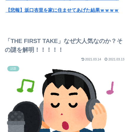
【悲報】坂口杏里を家に住ませてあげた結果ｗｗｗｗ
【画像】キングダムの河了貂、「あったけぇ壁」に引き続き更に味方をぶっ殺す作戦を実行する
【悲報】粗品、永久追放ｗｗｗｗｗｗｗｗｗｗｗｗｗｗｗ（証拠あり）
「THE FIRST TAKE」なぜ大人気なのか？そ
【放送事故】フジテレビ、女子大生を大量投入して闇深エロ番組ｗｗｗｗ
の謎を解明！！！！！
大谷26本 村上25本 岡本24本wwwwwwwwwwwwwwwwwwwwwwwww
2021.03.14
2021.03.13
話題
【画像】有識者「本物のチー牛はチー牛を食べません。本物が食べるのはこちら」⇒！
韓国人「30年前から変わらない日本の女子高生の姿に韓国人が衝撃！何故変わらないデザインの制服や革靴を着用し続けるのか？」
冷静に考えてPS5って6年もあったのにSwitch2よりソフト売れないのヤバいよな
【画像】職場の同僚女(デカ尻)の家に上がってこんな感じだったらどうする？
【衝撃】ジャンポケ斎藤の犯行、生々しすぎて勃起してしまうレベルｗｗｗｗｗ
【画像】フォロワー580万！Z世代のカリスマ、水着写真集の発売決定wwwwwさくら、沖縄を舞台にカワイイが爆発！！！