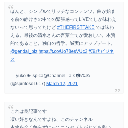
ほんと、シンプルでリッチなコンテンツ。曲が始ま
る前の静けさの中での緊張感ってLIVEでしか味わえ
ないって思ってたけど
#THEFIRSTTAKE
では味わ
える。最後の清水さんの言葉全てが愛おしい。本質
的であること。独自の哲学。誠実にアップデート。
@gendai_biz
https://t.co/Uo78esVUc2
#現代ビジネ
ス
— yuko 💫 spica@Channel Talk 📷🎨✍️
(@spiritoso1617)
March 12, 2021
これは良記事です
凄い好きなんですよね、このチャンネル
本物を全く飾らずにってコンセプトがとても良い