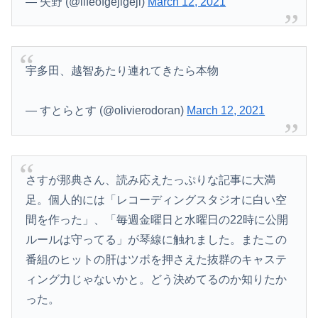
— 失野 (@lifeofgejigeji)
March 12, 2021
義妹「絶対汚さないから貸して！」私「夫からもらった大切な物だから無理…」→何度断ってもしつこく食い下がられて…
伊藤百花ってAKB色が強くなりすぎて移籍が難しくなりそうな件？【AKB48いともも】
宇多田、越智あたり連れてきたら本物
日本将棋連盟、公式HPの不正アクセス及び改ざん被害の調査結果公表
— すとらとす (@olivierodoran)
March 12, 2021
彼女と同棲初めたら家に物が5倍くらい増えてストレスヤバい。3LDKで余裕だろと思ってたけど全部埋めやがった
【画像】TWICE・サナ、ライブ衣装で黒の見せパンちら見せ
病院の待合室で子供がドタバタ走ってギャーギャー騒いでても親はスマホポチポチか談笑で放置
さすが那典さん、読み応えたっぷりな記事に大満
足。個人的には「レコーディングスタジオに白い空
ロシアさん、国民の財産を没収しはじめる
間を作った」、「毎週金曜日と水曜日の22時に公開
【画像】日焼け口リの締まったお尻っていいよね！ｗｗｗｗｗ
ルールは守ってる」が琴線に触れました。またこの
番組のヒットの肝はツボを押さえた抜群のキャステ
【速報】トランプ大統領「米国籍を目的とした「出産ツーリズム」を禁止する！中国人が子供の国籍目的に出産しに来るのはおかしい！」ｗｗｗｗｗｗｗｗｗｗ...
ィング力じゃないかと。どう決めてるのか知りたか
【驚愕】手マン経験者しかわからない事ｗｗｗｗｗｗｗｗｗｗｗｗwwww
った。
【岡山県】果樹園からマスカット約200房を盗んだ無職男性を逮捕「ぶどうを売って生活費に充てていた」※氏名非公開