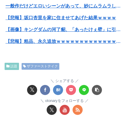
一般作だけどエロいシーンがあって、妙にムラムラしてしまった作品
【悲報】坂口杏里を家に住ませてあげた結果ｗｗｗｗ
【画像】キングダムの河了貂、「あったけぇ壁」に引き続き更に味方をぶっ殺す作戦を実行する
【悲報】粗品、永久追放ｗｗｗｗｗｗｗｗｗｗｗｗｗｗｗ（証拠あり）
【放送事故】フジテレビ、女子大生を大量投入して闇深エロ番組ｗｗｗｗ
ワイ、「着衣おっばい」でしか抜けない体質になってしまうｗｗｗｗｗ
話題
ザファーストテイク
【悲報】大阪で白昼堂々誘拐事件発生 wwwwwwwwwwwwwwwwwwwwwwwwwwwwwwwwwwww
シェアする
【悲報】ゲーム配信者さん、家賃8万円の部屋で深夜配信→管理会社から厳重注意されてお気持ち表明ｗｗｗ
𝕏
【画像】20年前のAV、キチガイすぎるwwwwww
otonaryをフォローする
𝕏
【悲報】女性「男への最大ダメージはこれ」←お前ら耐えられる？
【琵琶湖三市同時花火大会】花火大会は本当に開催されるのか…ＨＰで観覧券販売も消防への申請なし、３自治体は「関与してない」と声明