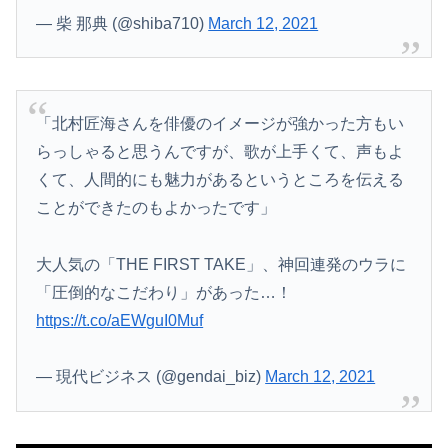
【動画】動きがキレッキレすぎるJKアイドル、見つかるｗｗｗｗ
— 柴 那典 (@shiba710)
March 12, 2021
「注文キャンセルしました。身分証を提出してください」とAmazonから突然のメール、怪しすぎるのでカスタマーに確認したら……
【悲報】人間「バックアップ作成して」AI「了解。あ、間違えちゃったｗ」→シャレにならないやらかしで終わるｗｗｗｗｗ
「北村匠海さんを俳優のイメージが強かった方もい
らっしゃると思うんですが、歌が上手くて、声もよ
くて、人間的にも魅力があるというところを伝える
ことができたのもよかったです」
大人気の「THE FIRST TAKE」、神回連発のウラに
「圧倒的なこだわり」があった…！
https://t.co/aEWguI0Muf
— 現代ビジネス (@gendai_biz)
March 12, 2021