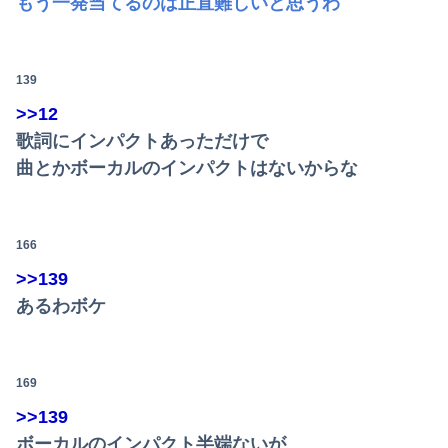
もう一発当てるのは正直難しいと思うわ
139
>>12
歌詞にインパクトあっただけで
曲とかボーカルのインパクトはないからな
166
Powered by livedoor 相互RSS
>>139
あるわボケ
169
>>139
ボーカルのインパクト半端ないが