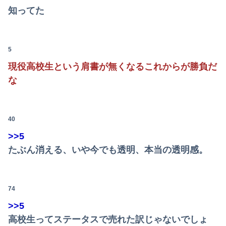
【悲報】NISA大暴落 ワイ一晩でマイナス20万円も吹き飛んだもよう
知ってた
同期との昼飯。餃子定食の量が多く食ってもらおうと思ったら俺の餃子にタレと酢を直接かけた
【悲報】共同通信「高市総理、避難所3分間の被災地熊本視察動画に批判！」 → 内閣報道官「避難所視察は51分間！大変な状況の中で、1時間近く受け入...
5
社内会議で「施術」を「せじゅつ」と読んだら中途社員にすら笑われたｗｗｗｗｗｗ
現役高校生という肩書が無くなるこれからが勝負だ
な
体調不良で休んでパチ●コ通ってたら、数十日単位の証拠写真撮られて会社クビになった
【竜王戦】柵木幹太五段が先勝
40
嫁の浮気発覚から再構築を続けて8ヶ月、愛しさと憎しみが交互に押し寄せてる。もう一回俺に恋させてあげたい。
>>5
世界初の超伝導量子熱機関…燃料もピストンもない量子エンジンが回った！
たぶん消える、いや今でも透明、本当の透明感。
ナマポ無職「お前ら全員ぶっ殺しに行ってやる」電話でナマポの打ち切り伝えられ市職員を脅す
【予算100万】市長「特定外来生物クビアカは気持ち悪い虫だしそんな需要ないと思う」1匹300円相当の報奨金→初日に42万取られ焦り
74
>>5
【画像あり】令和最新版・宇垣美里さん(35)ｗｗｗｗｗｗｗｗｗ
高校生ってステータスで売れた訳じゃないでしょ