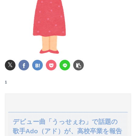
【画像】20歳のラブライブ声優、胸の谷間を解禁wwwwww遠藤璃菜、1st写真集で美乳＆美ヘソをセクシー露出！！！
【驚愕】年商10億円を超える『ひとり親方』が激増 Mac miniを大量購入しAIを従業員に
【画像】AKBのセンター、レベチな事が世間にバレ始めるｗｗｗｗｗｗｗ
息子のオ●ニーを発見したワイの嫁、全ての対応を間違えてしまう…
【動画】台風13号の進路予想、明らかにおかしい…
𝕏
【画像】ハビタ部長「戻れるなら売上金庫に戻して 無理なら全然いいです イオンが戻って良いって言わなきゃ入ったらダメです」
1
俺の実家、台所の床が腐って米びつに虫が湧くレベルの汚家。妊娠中の嫁はストレスＭＡＸ。なのにお袋は「これでも嫁のために気を遣ってやってる。嫁こそもっとうちに合わせるべき」
【悲報】NISA大暴落 ワイ一晩でマイナス20万円も吹き飛んだもよう
同期との昼飯。餃子定食の量が多く食ってもらおうと思ったら俺の餃子にタレと酢を直接かけた
デビュー曲「うっせぇわ」で話題の
体調不良で休んでパチ●コ通ってたら、数十日単位の証拠写真撮られて会社クビになった
歌手Ado（アド）が、高校卒業を報告