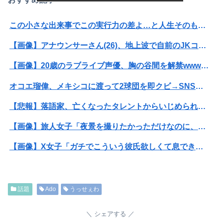
この小さな出来事でこの実行力の差よ…と人生そのものが心配になってしまう
【画像】アナウンサーさん(26)、地上波で自前のJKコスプレを披露wwwwwww
【画像】20歳のラブライブ声優、胸の谷間を解禁wwwwww遠藤璃菜、1st写真集で美乳＆美ヘソをセクシー露出！！！
オコエ瑠偉、メキシコに渡って2球団を即クビ→SNS更新が3ヶ月間止まって消息不明に
【悲報】落語家、亡くなったタレントからいじめられた過去を告白する…
【画像】旅人女子「夜景を撮りたかっただけなのに、故郷の村が燃やされたみたいになった」←26万ｲｲﾈｗｗｗｗ
【画像】X女子「ガチでこういう彼氏欲しくて息できん」 2000万バズ
【悲報】Mrs. GREEN APPLE、マジで逝くwwwwww
【驚愕】年商10億円を超える『ひとり親方』が激増 Mac miniを大量購入しAIを従業員に
話題
Ado
うっせぇわ
【画像】AKBのセンター、レベチな事が世間にバレ始めるｗｗｗｗｗｗｗ
シェアする