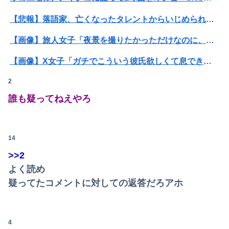
【悲報】落語家、亡くなったタレントからいじめられた過去を告白する…
【画像】旅人女子「夜景を撮りたかっただけなのに、故郷の村が燃やされたみたいになった」←26万ｲｲﾈｗｗｗｗ
Powered by livedoor 相互RSS
【画像】X女子「ガチでこういう彼氏欲しくて息できん」 2000万バズ
2
【悲報】Mrs. GREEN APPLE、マジで逝くwwwwww
誰も疑ってねえやろ
【驚愕】年商10億円を超える『ひとり親方』が激増 Mac miniを大量購入しAIを従業員に
【画像】AKBのセンター、レベチな事が世間にバレ始めるｗｗｗｗｗｗｗ
14
息子のオ●ニーを発見したワイの嫁、全ての対応を間違えてしまう…
>>2
【動画】台風13号の進路予想、明らかにおかしい…
よく読め
疑ってたコメントに対しての返答だろアホ
【画像】ハビタ部長「戻れるなら売上金庫に戻して 無理なら全然いいです イオンが戻って良いって言わなきゃ入ったらダメです」
俺の実家、台所の床が腐って米びつに虫が湧くレベルの汚家。妊娠中の嫁はストレスＭＡＸ。なのにお袋は「これでも嫁のために気を遣ってやってる。嫁こそもっとうちに合わせるべき」
4