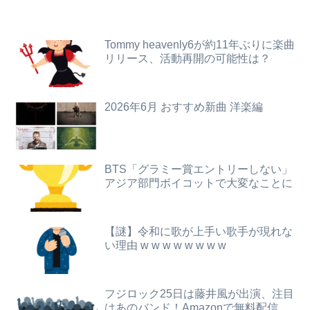
【画像】旅人女子「夜景を撮りたかっただけなのに、故郷の村が燃やされたみたいになった」←26万ｲｲﾈｗｗｗｗ
世界初の超伝導量子熱機関…燃料もピストンもない量子エンジンが回った！
【画像】X女子「ガチでこういう彼氏欲しくて息できん」 2000万バズ
ナマポ無職「お前ら全員ぶっ殺しに行ってやる」電話でナマポの打ち切り伝えられ市職員を脅す
Tommy heavenly6が約11年ぶりに楽曲
リリース、活動再開の可能性は？
【悲報】Mrs. GREEN APPLE、マジで逝くwwwwww
【予算100万】市長「特定外来生物クビアカは気持ち悪い虫だしそんな需要ないと思う」1匹300円相当の報奨金→初日に42万取られ焦り
この小さな出来事でこの実行力の差よ…と人生そのものが心配になってしまう
【画像あり】令和最新版・宇垣美里さん(35)ｗｗｗｗｗｗｗｗｗ
2026年6月 おすすめ新曲 洋楽編
【画像】アナウンサーさん(26)、地上波で自前のJKコスプレを披露wwwwwww
【恐怖】酒とタバコを愛する日常系女性YouTuber、ガチで体が終わる・・・
【画像】20歳のラブライブ声優、胸の谷間を解禁wwwwww遠藤璃菜、1st写真集で美乳＆美ヘソをセクシー露出！！！
【画像】避難所の女がHすぎるｗｗｗｗｗ
BTS「グラミー賞エントリーしない」
アジア部門ボイコットで大変なことに
【驚愕】年商10億円を超える『ひとり親方』が激増 Mac miniを大量購入しAIを従業員に
世界一の登山家ニルマル・プルジャ(43歳)、雪崩で死亡
【画像】AKBのセンター、レベチな事が世間にバレ始めるｗｗｗｗｗｗｗ
【討論】ナスを最も美味しく食べる方法
【謎】令和に歌が上手い歌手が現れな
息子のオ●ニーを発見したワイの嫁、全ての対応を間違えてしまう…
日本人「ジョジョの最高傑作は3部！」←これ謎だよな
い理由 w w w w w w w w
【動画】台風13号の進路予想、明らかにおかしい…
【日向坂46】月刊ジャイアンツ公式、重大告知！
フジロック25日は藤井風が出演、注目
【画像】ハビタ部長「戻れるなら売上金庫に戻して 無理なら全然いいです イオンが戻って良いって言わなきゃ入ったらダメです」
【悲報】乃木オタ『イコラブやとき宣と比べて肌のキメ細やかさが違う』
はあのバンド！Amazonで無料配信