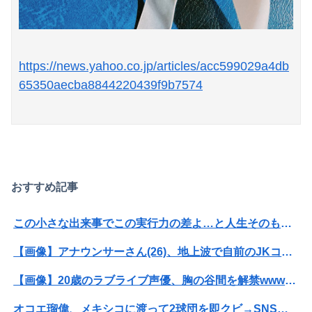
https://news.yahoo.co.jp/articles/acc599029a4db
65350aecba8844220439f9b7574
おすすめ記事
この小さな出来事でこの実行力の差よ…と人生そのものが心配になってしまう
【画像】アナウンサーさん(26)、地上波で自前のJKコスプレを披露wwwwwww
【画像】20歳のラブライブ声優、胸の谷間を解禁wwwwww遠藤璃菜、1st写真集で美乳＆美ヘソをセクシー露出！！！
オコエ瑠偉、メキシコに渡って2球団を即クビ→SNS更新が3ヶ月間止まって消息不明に