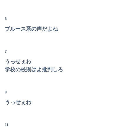
【恐怖】酒とタバコを愛する日常系女性YouTuber、ガチで体が終わる・・・
【画像】避難所の女がHすぎるｗｗｗｗｗ
6
世界一の登山家ニルマル・プルジャ(43歳)、雪崩で死亡
ブルース系の声だよね
【討論】ナスを最も美味しく食べる方法
日本人「ジョジョの最高傑作は3部！」←これ謎だよな
7
うっせぇわ
【日向坂46】月刊ジャイアンツ公式、重大告知！
学校の校則はよ批判しろ
【悲報】乃木オタ『イコラブやとき宣と比べて肌のキメ細やかさが違う』
8
うっせぇわ
11