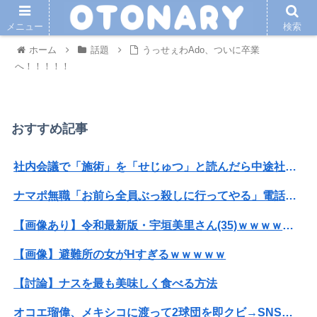
メニュー
検索
ホーム
話題
うっせぇわAdo、ついに卒業
へ！！！！！
おすすめ記事
社内会議で「施術」を「せじゅつ」と読んだら中途社員にすら笑われたｗｗｗｗｗｗ
ナマポ無職「お前ら全員ぶっ殺しに行ってやる」電話でナマポの打ち切り伝えられ市職員を脅す
【画像あり】令和最新版・宇垣美里さん(35)ｗｗｗｗｗｗｗｗｗ
【画像】避難所の女がHすぎるｗｗｗｗｗ
【討論】ナスを最も美味しく食べる方法
オコエ瑠偉、メキシコに渡って2球団を即クビ→SNS更新が3ヶ月間止まって消息不明に