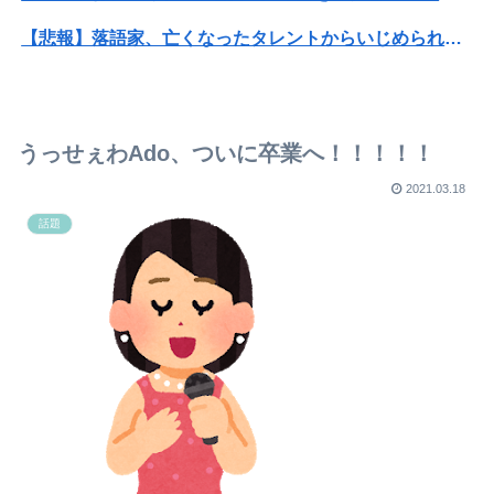
【悲報】落語家、亡くなったタレントからいじめられた過去を告白する…
【画像】旅人女子「夜景を撮りたかっただけなのに、故郷の村が燃やされたみたいになった」←26万ｲｲﾈｗｗｗｗ
【画像】X女子「ガチでこういう彼氏欲しくて息できん」 2000万バズ
うっせぇわAdo、ついに卒業へ！！！！！
【悲報】Mrs. GREEN APPLE、マジで逝くwwwwww
2021.03.18
高校野球の暑さ対策として18時から4試合深夜までやれば涼しいまま試合出来るじゃん
話題
【正論】白人男性「日本の接客はうるさい」
【画像】外国人が絶対に食べられない日本料理第1位wwwwwwwww
【画像】“ルフィ”強盗事件、幹部の男に懲役20年の有罪判決確定！！！
異世界おじさん←こいつに2期がない理由・・・
この小さな出来事でこの実行力の差よ…と人生そのものが心配になってしまう
【画像】アナウンサーさん(26)、地上波で自前のJKコスプレを披露wwwwwww