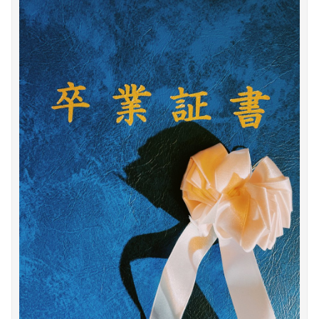
【悲報】乃木オタ『イコラブやとき宣と比べて肌のキメ細やかさが違う』
【悲報】日本人、バカかもしれない。食品消費税減税（8%→1%）に93.2%の国民が賛成してしまう
【動画】渋谷にあるナイトプールがガチヱロすぎると話題にｗ