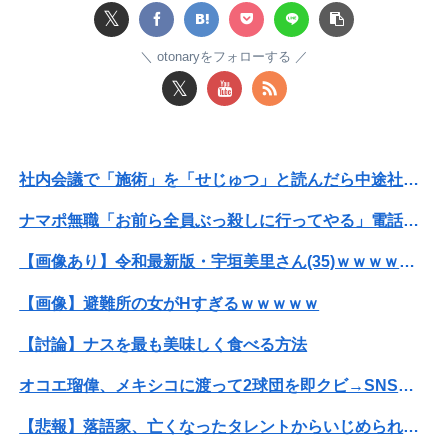
息子のオ●ニーを発見したワイの嫁、全ての対応を間違えてしまう…
𝕏
【動画】台風13号の進路予想、明らかにおかしい…
otonaryをフォローする
𝕏
【画像】ハビタ部長「戻れるなら売上金庫に戻して 無理なら全然いいです イオンが戻って良いって言わなきゃ入ったらダメです」
俺の実家、台所の床が腐って米びつに虫が湧くレベルの汚家。妊娠中の嫁はストレスＭＡＸ。なのにお袋は「これでも嫁のために気を遣ってやってる。嫁こそもっとうちに合わせるべき」
社内会議で「施術」を「せじゅつ」と読んだら中途社員にすら笑われたｗｗｗｗｗｗ
【悲報】NISA大暴落 ワイ一晩でマイナス20万円も吹き飛んだもよう
ナマポ無職「お前ら全員ぶっ殺しに行ってやる」電話でナマポの打ち切り伝えられ市職員を脅す
同期との昼飯。餃子定食の量が多く食ってもらおうと思ったら俺の餃子にタレと酢を直接かけた
【画像あり】令和最新版・宇垣美里さん(35)ｗｗｗｗｗｗｗｗｗ
【悲報】共同通信「高市総理、避難所3分間の被災地熊本視察動画に批判！」 → 内閣報道官「避難所視察は51分間！大変な状況の中で、1時間近く受け入...
【画像】避難所の女がHすぎるｗｗｗｗｗ
社内会議で「施術」を「せじゅつ」と読んだら中途社員にすら笑われたｗｗｗｗｗｗ
【討論】ナスを最も美味しく食べる方法
体調不良で休んでパチ●コ通ってたら、数十日単位の証拠写真撮られて会社クビになった
オコエ瑠偉、メキシコに渡って2球団を即クビ→SNS更新が3ヶ月間止まって消息不明に
【竜王戦】柵木幹太五段が先勝
【悲報】落語家、亡くなったタレントからいじめられた過去を告白する…
嫁の浮気発覚から再構築を続けて8ヶ月、愛しさと憎しみが交互に押し寄せてる。もう一回俺に恋させてあげたい。