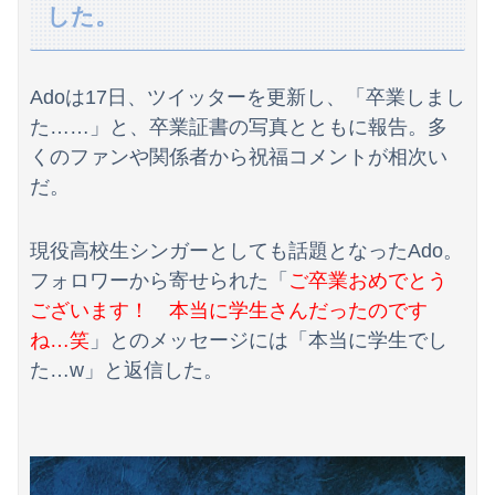
【悲報】共同通信「高市総理、避難所3分間の被災地熊本視察動画に批判！」 → 内閣報道官「避難所視察は51分間！大変な状況の中で、1時間近く受け入...
した。
トラウデン直美キャスター うっすらと谷間の裾野！！【GIF動画あり】
【竜王戦】柵木幹太五段が先勝
Adoは17日、ツイッターを更新し、「卒業しまし
た……」と、卒業証書の写真とともに報告。多
嫁の浮気発覚から再構築を続けて8ヶ月、愛しさと憎しみが交互に押し寄せてる。もう一回俺に恋させてあげたい。
くのファンや関係者から祝福コメントが相次い
だ。
【予算100万】市長「特定外来生物クビアカは気持ち悪い虫だしそんな需要ないと思う」1匹300円相当の報奨金→初日に42万取られ焦り
世界初の超伝導量子熱機関…燃料もピストンもない量子エンジンが回った！
現役高校生シンガーとしても話題となったAdo。
今週の「鵺の陰陽師」感想、修業の成果で姿を変えた四衲！！ その力とは…！？【156話】
フォロワーから寄せられた「
ご卒業おめでとう
ございます！ 本当に学生さんだったのです
【恐怖】酒とタバコを愛する日常系女性YouTuber、ガチで体が終わる・・・
ね…笑
」とのメッセージには「本当に学生でし
世界一の登山家ニルマル・プルジャ(43歳)、雪崩で死亡
た…w」と返信した。
日本人「ジョジョの最高傑作は3部！」←これ謎だよな
【日向坂46】月刊ジャイアンツ公式、重大告知！