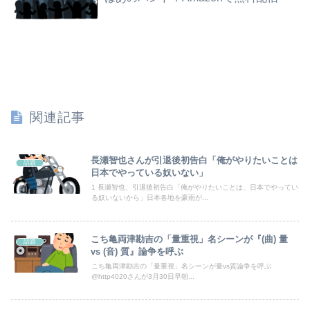
俺の実家、台所の床が腐って米びつに虫が湧くレベルの汚家。妊娠中の嫁はストレスＭＡＸ。なのにお袋は「これでも嫁のために気を遣ってやってる。嫁こそもっとうちに合わせるべき」
高校野球の暑さ対策として18時から4試合深夜までやれば涼しいまま試合出来るじゃん
【正論】白人男性「日本の接客はうるさい」
【悲報】NISA大暴落 ワイ一晩でマイナス20万円も吹き飛んだもよう
関連記事
同期との昼飯。餃子定食の量が多く食ってもらおうと思ったら俺の餃子にタレと酢を直接かけた
体調不良で休んでパチ●コ通ってたら、数十日単位の証拠写真撮られて会社クビになった
長瀬智也さんが引退後初告白「俺がやりたいことは
話題
日本でやっている奴いない」
【悲報】共同通信「高市総理、避難所3分間の被災地熊本視察動画に批判！」 → 内閣報道官「避難所視察は51分間！大変な状況の中で、1時間近く受け入...
1 長瀬智也、引退後初告白「俺がやりたいことは、日本でやってい
る奴いないから」日本各地を豪雨が...
トラウデン直美キャスター うっすらと谷間の裾野！！【GIF動画あり】
こち亀両津勘吉の「量重視」名シーンが『(曲) 量
話題
【竜王戦】柵木幹太五段が先勝
vs (音) 質』論争を呼ぶ
こち亀両津勘吉の「量重視」名シーンが量vs質論争を呼ぶ
嫁の浮気発覚から再構築を続けて8ヶ月、愛しさと憎しみが交互に押し寄せてる。もう一回俺に恋させてあげたい。
@http4020さんが3月30日早朝...
【予算100万】市長「特定外来生物クビアカは気持ち悪い虫だしそんな需要ないと思う」1匹300円相当の報奨金→初日に42万取られ焦り