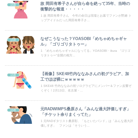
故 岡田有希子さんが自ら命を絶って35年、当時の
話題
世界初の超伝導量子熱機関…燃料もピストンもない量子エンジンが回った！
衝撃的な報道・・・・・
1 故 岡田有希子さん 今年の命日は現場とお墓でファンが黙祷 ト
ップアイドルだった岡田有希子さ...
今週の「鵺の陰陽師」感想、修業の成果で姿を変えた四衲！！ その力とは…！？【156話】
【恐怖】酒とタバコを愛する日常系女性YouTuber、ガチで体が終わる・・・
なぜこうなった？YOASOBI「めちゃめちゃギャ
話題
ル」「ゴリゴリタトゥー」
世界一の登山家ニルマル・プルジャ(43歳)、雪崩で死亡
1 「めちゃめちゃギャルになってる」YOASOBI・ikura “ゴリゴ
リタトゥー”全開の相方...
日本人「ジョジョの最高傑作は3部！」←これ謎だよな
【日向坂46】月刊ジャイアンツ公式、重大告知！
【画像】SKE48竹内ななみさんの初グラビア、加
話題
工でほぼ裸にｗｗｗｗｗ
【悲報】乃木オタ『イコラブやとき宣と比べて肌のキメ細やかさが違う』
1 SKE48 竹内ななみの初ソログラビアにメンバー＆ファン反響ぞ
くぞく！2月13日、名古屋・...
【悲報】日本人、バカかもしれない。食品消費税減税（8%→1%）に93.2%の国民が賛成してしまう
元RADWIMPS桑原さん「みんな過大評価しすぎ」
【動画】渋谷にあるナイトプールがガチヱロすぎると話題にｗ
話題
「チケット余りまくってた」
1 元RADギタリスト桑原彰、「もといたバンド」は「みんな過大評
価しすぎ」 ファンは「そういう...