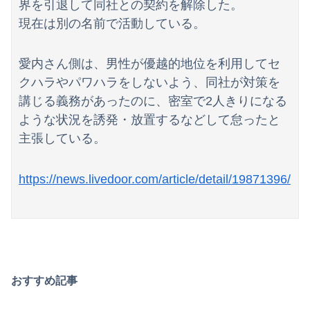
界を引退して同社との契約を解除した。
【動画】YouTuber山口達也さん、チェンソーで竹を切るだけで600万再生ｗｗｗｗｗｗｗｗ
現在は別の名前で活動している。
【日向坂46】初日から激アツの内容！！『三期生LIVE』大阪公演のセトリ・レポまとめ
愛内さん側は、男性が優越的地位を利用してセ
【朗報】ガチのおひさまの本棚、ガチでエグいwwwwwwww
クハラやパワハラをしないよう、同社が対策を
講じる義務があったのに、密室で2人きりになる
ような状況を誘発・放置するなどして怠ったと
主張している。
https://news.livedoor.com/article/detail/19871396/
おすすめ記事