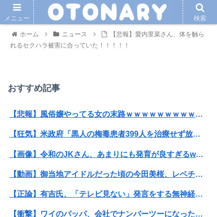
メニュー
検索
ホーム
ニュース
【悲報】愛内里菜さん、体を触ら
れるセクハラ被害に合っていた！！！！！
おすすめ記事
【悲報】風俗嬢やってる女の末路ｗｗｗｗｗｗｗｗｗｗｗ
【狂気】米政府「黒人の梅毒患者399人を治療せず放置したらどうなるか見たろ！」→40年間続けてしまう
【画像】令和のJKさん、あまりにも発育が良すぎるwwwwwwww
【動画】御当地アイドルだった頃の今田美桜、レベチｗｗｗｗｗｗｗｗｗｗｗｗｗｗｗｗｗｗ
【正論】有吉氏、「テレビ見ない」発言をする無神経な一般人に憤慨
【衝撃】ワイのパッパ、会社でナンバーツーになった結果ｗｗｗｗｗｗｗｗｗｗ