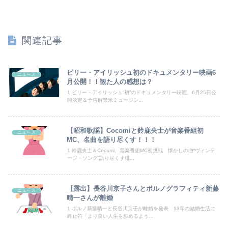
ユーチューバー「撮影で使うから、この高級時計も車もぜ～んぶ経費でタダ！ｗ」
コンカフェ嬢「生誕祭やるから来て？シャンパン入れてほしい」ワイ「ええよ、なんぼなん？」⇒！
関連記事
【熊本地震】SNSで広がった陰謀論や怪しい募金話、災害時のデマ注意！
退職してしばらく経った頃、元職場の取引先から連絡が来た。話を聞くと納得できない内容で…
ビリー・アイリッシュ初のドキュメンタリー映画6
ニュース
月公開！！観た人の感想は？
【悲報】週間少年ジャンプの「グッズ(43億円分)」を注文し全てキャンセルした女逮捕ｗｗｗｗｗｗｗｗ
1 ビリー・アイリッシュ“初”のドキュメンタリー映画、6月25日公
開決定＆予告解禁米ミュージシ...
【速報】高市政権、エース級の財務官僚・一松旬氏を左遷「彼は協力的でなかった」財務省の言いなりではないことが判明
【昭和歌謡】Cocomiと鈴鹿央士が音楽番組初
ニュース
海外「世界で日本を死守するぞ！」 日本の消防署を訪れたちびっ子集団が世界をメロメロに
MC、名曲を語り尽くす！！！
1 鈴鹿央士＆Cocomi、音楽番組MC初挑戦 懐かしの曲“ヴィンテ
【悲報】石破茂「日本の財政状況は世界最悪（借金1342兆円）。なのに消費税は先進国の中で際立って低い」
ージ・ソング”語り尽くす俳...
【話題】河内長野市で警官が包丁男を射殺した場面のモザ無し映像が公開される。
【露出】長谷川京子さんとポルノグラフィティ新藤
ニュース
義両親「空き家になるし住んでいいよ」私たち「じゃあお言葉に甘えて…」→引っ越した途端、予想外の出来事が待っていて…
晴一さんが離婚
1 ポルノ新藤晴一と長谷川京子が離婚を発表 13年の結婚生活に
終止符「より良い人生を歩めるよう...
【悲報】教室、ヤンキーがブチ切れでとんでもない空気になるｗｗｗｗ