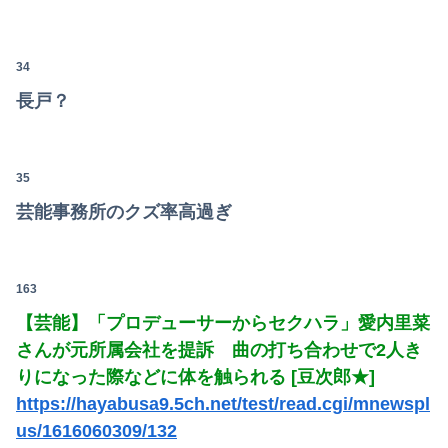
【狂気】米政府「黒人の梅毒患者399人を治療せず放置したらどうなるか見たろ！」→40年間続けてしまう
【悲報】教室、ヤンキーがブチ切れでとんでもない空気になるｗｗｗｗ
34
長戸？
【画像】令和のJKさん、あまりにも発育が良すぎるwwwwwwww
【朗報】むちむち女子バレー選手さん、脱いでしまう💕
35
【動画】御当地アイドルだった頃の今田美桜、レベチｗｗｗｗｗｗｗｗｗｗｗｗｗｗｗｗｗｗ
芸能事務所のクズ率高過ぎ
「人間と獣人が共存する社会」を描いた深夜アニメに喫煙、違法薬物の連想シーンも…視聴者批判でBPO議論
【正論】有吉氏、「テレビ見ない」発言をする無神経な一般人に憤慨
163
【動画】YouTuber山口達也さん、チェンソーで竹を切るだけで600万再生ｗｗｗｗｗｗｗｗ
【芸能】「プロデューサーからセクハラ」愛内里菜
さんが元所属会社を提訴 曲の打ち合わせで2人き
【日向坂46】初日から激アツの内容！！『三期生LIVE』大阪公演のセトリ・レポまとめ
りになった際などに体を触られる [豆次郎★]
【朗報】ガチのおひさまの本棚、ガチでエグいwwwwwwww
https://hayabusa9.5ch.net/test/read.cgi/mnewspl
us/1616060309/132