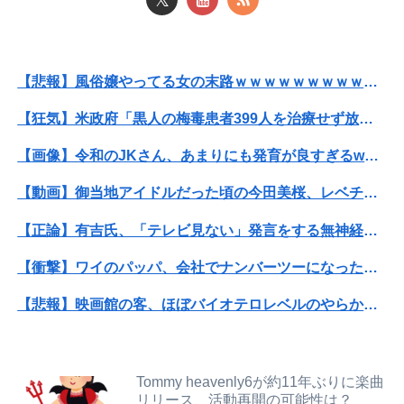
【閲覧注意】元臆女キャバ嬢の首吊り自●配信、拡散されまくって終わるｗｗｗｗｗｗｗ
彼氏とのデートの会計で彼が「端数の25円出して」正直に出したらこうなったwww
【悲報】風俗嬢やってる女の末路ｗｗｗｗｗｗｗｗｗｗｗ
【熊本地震】SNSで広がった陰謀論や怪しい募金話、災害時のデマ注意！
【狂気】米政府「黒人の梅毒患者399人を治療せず放置したらどうなるか見たろ！」→40年間続けてしまう
退職してしばらく経った頃、元職場の取引先から連絡が来た。話を聞くと納得できない内容で…
【画像】令和のJKさん、あまりにも発育が良すぎるwwwwwwww
【速報】高市政権、エース級の財務官僚・一松旬氏を左遷「彼は協力的でなかった」財務省の言いなりではないことが判明
【動画】御当地アイドルだった頃の今田美桜、レベチｗｗｗｗｗｗｗｗｗｗｗｗｗｗｗｗｗｗ
【悲報】風俗嬢やってる女の末路ｗｗｗｗｗｗｗｗｗｗｗ
【正論】有吉氏、「テレビ見ない」発言をする無神経な一般人に憤慨
【悲報】週間少年ジャンプの「グッズ(43億円分)」を注文し全てキャンセルした女逮捕ｗｗｗｗｗｗｗｗ
【衝撃】ワイのパッパ、会社でナンバーツーになった結果ｗｗｗｗｗｗｗｗｗｗ
【話題】河内長野市で警官が包丁男を射殺した場面のモザ無し映像が公開される。
【悲報】映画館の客、ほぼバイオテロレベルのやらかしで観客が避難する事態にｗｗｗｗ
義両親「空き家になるし住んでいいよ」私たち「じゃあお言葉に甘えて…」→引っ越した途端、予想外の出来事が待っていて…
【衝撃】クルタ族虐 殺の犯人、ツェリードニヒで確定！クロロの演劇のせいで2人も無駄死ににwwww
【悲報】 福岡県議会「海外視察費」公表！ 3年間で2億6500万円ｗｗｗｗｗｗｗｗｗ
【悲報】黒人、卑怯すぎて炎上するｗｗｗｗ
【狂気】米政府「黒人の梅毒患者399人を治療せず放置したらどうなるか見たろ！」→40年間続けてしまう
Tommy heavenly6が約11年ぶりに楽曲
リリース、活動再開の可能性は？