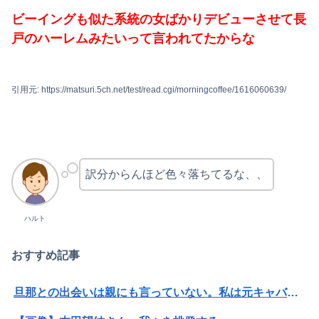
ビーイングも似た系統の女ばかりデビューさせて長
戸のハーレムみたいって言われてたからな
引用元: https://matsuri.5ch.net/test/read.cgi/morningcoffee/1616060639/
訳分からんほど色々落ちてるな、、
ハルト
おすすめ記事
旦那との出会いは親にも言っていない。私は元キャバ嬢で旦那は元ボーイ