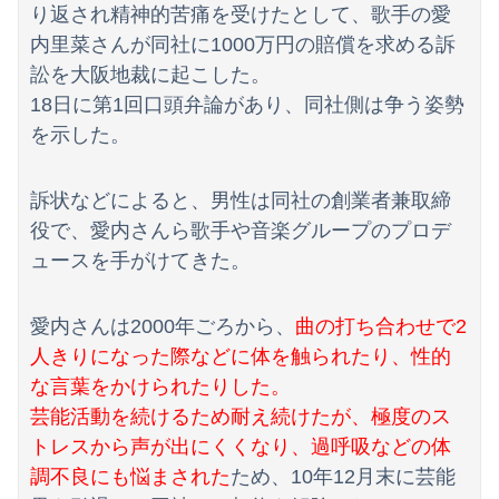
【悲報】週間少年ジャンプの「グッズ(43億円分)」を注文し全てキャンセルした女逮捕ｗｗｗｗｗｗｗｗ
り返され精神的苦痛を受けたとして、歌手の愛
内里菜さんが同社に1000万円の賠償を求める訴
【速報】高市政権、エース級の財務官僚・一松旬氏を左遷「彼は協力的でなかった」財務省の言いなりではないことが判明
訟を大阪地裁に起こした。
海外「世界で日本を死守するぞ！」 日本の消防署を訪れたちびっ子集団が世界をメロメロに
18日に第1回口頭弁論があり、同社側は争う姿勢
を示した。
【悲報】石破茂「日本の財政状況は世界最悪（借金1342兆円）。なのに消費税は先進国の中で際立って低い」
【話題】河内長野市で警官が包丁男を射殺した場面のモザ無し映像が公開される。
訴状などによると、男性は同社の創業者兼取締
役で、愛内さんら歌手や音楽グループのプロデ
義両親「空き家になるし住んでいいよ」私たち「じゃあお言葉に甘えて…」→引っ越した途端、予想外の出来事が待っていて…
ュースを手がけてきた。
【悲報】教室、ヤンキーがブチ切れでとんでもない空気になるｗｗｗｗ
愛内さんは2000年ごろから、
曲の打ち合わせで2
【悲報】 福岡県議会「海外視察費」公表！ 3年間で2億6500万円ｗｗｗｗｗｗｗｗｗ
人きりになった際などに体を触られたり、性的
【謎】「アニメで泣いた」←まあ分かる「漫画で泣いた」←お、おう「小説で泣いた」←は？
な言葉をかけられたりした。
芸能活動を続けるため耐え続けたが、極度のス
【朗報】むちむち女子バレー選手さん、脱いでしまう💕
トレスから声が出にくくなり、過呼吸などの体
「人間と獣人が共存する社会」を描いた深夜アニメに喫煙、違法薬物の連想シーンも…視聴者批判でBPO議論
調不良にも悩まされた
ため、10年12月末に芸能