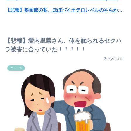
【悲報】映画館の客、ほぼバイオテロレベルのやらかしで観客が避難する事態にｗｗｗｗ
【衝撃】クルタ族虐 殺の犯人、ツェリードニヒで確定！クロロの演劇のせいで2人も無駄死ににwwww
【悲報】黒人、卑怯すぎて炎上するｗｗｗｗ
【悲報】愛内里菜さん、体を触られるセクハ
【閲覧注意】元臆女キャバ嬢の首吊り自●配信、拡散されまくって終わるｗｗｗｗｗｗｗ
ラ被害に合っていた！！！！！
【朗報】巨乳ヒロインさん、主人公の股間に乳を押し当ててしまうwwwww
2021.03.19
ニュース
コンカフェ嬢「生誕祭やるから来て？シャンパン入れてほしい」ワイ「ええよ、なんぼなん？」⇒！
巨乳女さん「この度、Tiffanyの婚約指輪を貰いました。結婚しました。弱男息してる？？」
“獣人”共存の深夜アニメで喫煙、違法薬物の連想シーンも…視聴者批判でBPO議論
【悲報】ワイが「そばがらの枕」を使わなくなった理由ｗｗｗｗｗｗ
旦那との出会いは親にも言っていない。私は元キャバ嬢で旦那は元ボーイ
【画像】本田望結さん、我々を挑発するｗｗｗｗｗ