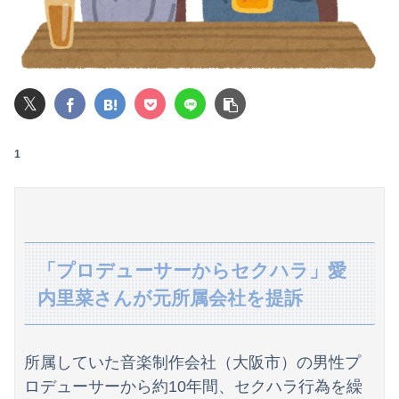
【画像】池田レイラちゃん、服着てても完熟に仕上がるｗｗｗｗｗｗｗｗｗｗｗｗｗｗ
【動画】仙台育英の野球部女子マネ、あざといウィンクでお前らの心を鷲掴みｗｗｗｗｗ
𝕏
パパ活不倫を暴露された大物芸人さん(63)、晒されたLINEが面白すぎるｗｗｗｗｗｗｗｗｗ(画像ｱﾘ)
【悲報】全身改造に1750万掛けた港区女子、緊急入院でNHK報道局との合コンをキャンセル
1
ジャンポケ斉藤の被害女性「事件後にバウムクーヘン売ったりTikTokライブしててムカついた」
【閲覧注意・動画】大阪で警察に射殺された男の動画、エグい 撃たれてから叫びながら苦しみもがいて死ぬ
彼氏とのデートの会計で彼が「端数の25円出して」正直に出したらこうなったwww
「プロデューサーからセクハラ」愛
ユーチューバー「撮影で使うから、この高級時計も車もぜ～んぶ経費でタダ！ｗ」
内里菜さんが元所属会社を提訴
【熊本地震】SNSで広がった陰謀論や怪しい募金話、災害時のデマ注意！
所属していた音楽制作会社（大阪市）の男性プ
退職してしばらく経った頃、元職場の取引先から連絡が来た。話を聞くと納得できない内容で…
ロデューサーから約10年間、セクハラ行為を繰