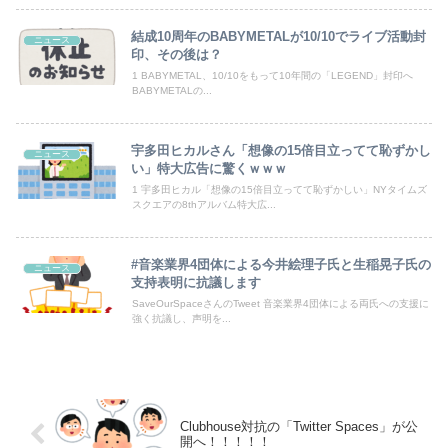
【悲報】 福岡県議会「海外視察費」公表！ 3年間で2億6500万円ｗｗｗｗｗｗｗｗｗ
結成10周年のBABYMETALが10/10でライブ活動封
ニュース
印、その後は？
【謎】「アニメで泣いた」←まあ分かる「漫画で泣いた」←お、おう「小説で泣いた」←は？
1 BABYMETAL、10/10をもって10年間の「LEGEND」封印へ
BABYMETALの...
【朗報】むちむち女子バレー選手さん、脱いでしまう💕
「人間と獣人が共存する社会」を描いた深夜アニメに喫煙、違法薬物の連想シーンも…視聴者批判でBPO議論
宇多田ヒカルさん「想像の15倍目立ってて恥ずかし
ニュース
い」特大広告に驚くｗｗｗ
【動画】YouTuber山口達也さん、チェンソーで竹を切るだけで600万再生ｗｗｗｗｗｗｗｗ
1 宇多田ヒカル「想像の15倍目立ってて恥ずかしい」NYタイムズ
スクエアの8thアルバム特大広...
【日向坂46】初日から激アツの内容！！『三期生LIVE』大阪公演のセトリ・レポまとめ
#音楽業界4団体による今井絵理子氏と生稲晃子氏の
【朗報】ガチのおひさまの本棚、ガチでエグいwwwwwwww
ニュース
支持表明に抗議します
SaveOurSpaceさんのTweet 音楽業界4団体による両氏への支援に
強く抗議し、声明を...
Powered by livedoor 相互RSS
Clubhouse対抗の「Twitter Spaces」が公
開へ！！！！！