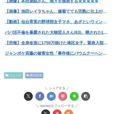
【画像】本田望結さん、我々を挑発するｗｗｗｗｗ
【画像】池田レイラちゃん、服着てても完熟に仕上がるｗｗｗｗｗｗｗｗｗｗｗｗｗｗ
【動画】仙台育英の野球部女子マネ、あざといウィンクでお前らの心を鷲掴みｗｗｗｗｗ
パパ活不倫を暴露された大物芸人さん(63)、晒されたLINEが面白すぎるｗｗｗｗｗｗｗｗｗ(画像ｱﾘ)
【悲報】全身改造に1750万掛けた港区女子、緊急入院でNHK報道局との合コンをキャンセル
ジャンポケ斉藤の被害女性「事件後にバウムクーヘン売ったりTikTokライブしててムカついた」
【閲覧注意・動画】大阪で警察に射殺された男の動画、エグい 撃たれてから叫びながら苦しみもがいて死ぬ
【衝撃】ワイのパッパ、会社でナンバーツーになった結果ｗｗｗｗｗｗｗｗｗｗ
ニュース
愛内里菜
【悲報】映画館の客、ほぼバイオテロレベルのやらかしで観客が避難する事態にｗｗｗｗ
シェアする
【衝撃】クルタ族虐 殺の犯人、ツェリードニヒで確定！クロロの演劇のせいで2人も無駄死ににwwww
𝕏
【悲報】黒人、卑怯すぎて炎上するｗｗｗｗ
otonaryをフォローする
𝕏