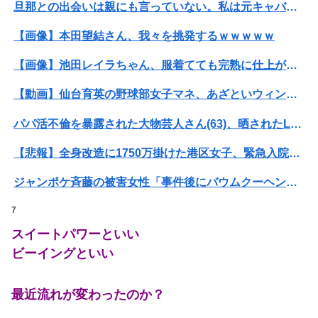
旦那との出会いは親にも言っていない。私は元キャバ嬢で旦那は元ボーイ
【画像】本田望結さん、我々を挑発するｗｗｗｗｗ
【画像】池田レイラちゃん、服着てても完熟に仕上がるｗｗｗｗｗｗｗｗｗｗｗｗｗｗ
【動画】仙台育英の野球部女子マネ、あざといウィンクでお前らの心を鷲掴みｗｗｗｗｗ
パパ活不倫を暴露された大物芸人さん(63)、晒されたLINEが面白すぎるｗｗｗｗｗｗｗｗｗ(画像ｱﾘ)
【悲報】全身改造に1750万掛けた港区女子、緊急入院でNHK報道局との合コンをキャンセル
ジャンポケ斉藤の被害女性「事件後にバウムクーヘン売ったりTikTokライブしててムカついた」
7
【閲覧注意・動画】大阪で警察に射殺された男の動画、エグい 撃たれてから叫びながら苦しみもがいて死ぬ
スイートパワーといい
【衝撃】ワイのパッパ、会社でナンバーツーになった結果ｗｗｗｗｗｗｗｗｗｗ
ビーイングといい
【悲報】映画館の客、ほぼバイオテロレベルのやらかしで観客が避難する事態にｗｗｗｗ
最近流れが変わったのか？
【衝撃】クルタ族虐 殺の犯人、ツェリードニヒで確定！クロロの演劇のせいで2人も無駄死ににwwww