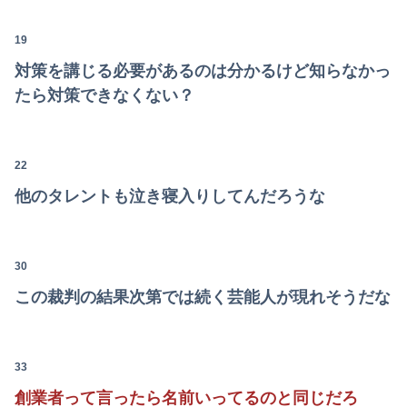
【悲報】黒人、卑怯すぎて炎上するｗｗｗｗ
19
【閲覧注意】元臆女キャバ嬢の首吊り自●配信、拡散されまくって終わるｗｗｗｗｗｗｗ
対策を講じる必要があるのは分かるけど知らなかっ
彼氏とのデートの会計で彼が「端数の25円出して」正直に出したらこうなったwww
たら対策できなくない？
Powered by livedoor 相互RSS
【熊本地震】SNSで広がった陰謀論や怪しい募金話、災害時のデマ注意！
退職してしばらく経った頃、元職場の取引先から連絡が来た。話を聞くと納得できない内容で…
22
他のタレントも泣き寝入りしてんだろうな
【速報】高市政権、エース級の財務官僚・一松旬氏を左遷「彼は協力的でなかった」財務省の言いなりではないことが判明
【悲報】風俗嬢やってる女の末路ｗｗｗｗｗｗｗｗｗｗｗ
30
【悲報】週間少年ジャンプの「グッズ(43億円分)」を注文し全てキャンセルした女逮捕ｗｗｗｗｗｗｗｗ
この裁判の結果次第では続く芸能人が現れそうだな
【話題】河内長野市で警官が包丁男を射殺した場面のモザ無し映像が公開される。
義両親「空き家になるし住んでいいよ」私たち「じゃあお言葉に甘えて…」→引っ越した途端、予想外の出来事が待っていて…
33
【悲報】 福岡県議会「海外視察費」公表！ 3年間で2億6500万円ｗｗｗｗｗｗｗｗｗ
創業者って言ったら名前いってるのと同じだろ