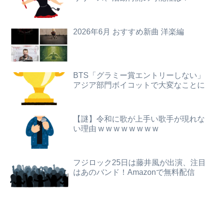
【閲覧注意】元臆女キャバ嬢の首吊り自●配信、拡散されまくって終わるｗｗｗｗｗｗｗ
【悲報】教室、ヤンキーがブチ切れでとんでもない空気になるｗｗｗｗ
旦那との出会いは親にも言っていない。私は元キャバ嬢で旦那は元ボーイ
【画像】令和のJKさん、あまりにも発育が良すぎるwwwwwwww
2026年6月 おすすめ新曲 洋楽編
【画像】本田望結さん、我々を挑発するｗｗｗｗｗ
【朗報】むちむち女子バレー選手さん、脱いでしまう💕
【画像】池田レイラちゃん、服着てても完熟に仕上がるｗｗｗｗｗｗｗｗｗｗｗｗｗｗ
【動画】御当地アイドルだった頃の今田美桜、レベチｗｗｗｗｗｗｗｗｗｗｗｗｗｗｗｗｗｗ
BTS「グラミー賞エントリーしない」
アジア部門ボイコットで大変なことに
【動画】仙台育英の野球部女子マネ、あざといウィンクでお前らの心を鷲掴みｗｗｗｗｗ
「人間と獣人が共存する社会」を描いた深夜アニメに喫煙、違法薬物の連想シーンも…視聴者批判でBPO議論
パパ活不倫を暴露された大物芸人さん(63)、晒されたLINEが面白すぎるｗｗｗｗｗｗｗｗｗ(画像ｱﾘ)
【正論】有吉氏、「テレビ見ない」発言をする無神経な一般人に憤慨
【謎】令和に歌が上手い歌手が現れな
【悲報】全身改造に1750万掛けた港区女子、緊急入院でNHK報道局との合コンをキャンセル
【動画】YouTuber山口達也さん、チェンソーで竹を切るだけで600万再生ｗｗｗｗｗｗｗｗ
い理由 w w w w w w w w
ジャンポケ斉藤の被害女性「事件後にバウムクーヘン売ったりTikTokライブしててムカついた」
【日向坂46】初日から激アツの内容！！『三期生LIVE』大阪公演のセトリ・レポまとめ
フジロック25日は藤井風が出演、注目
【閲覧注意・動画】大阪で警察に射殺された男の動画、エグい 撃たれてから叫びながら苦しみもがいて死ぬ
【朗報】ガチのおひさまの本棚、ガチでエグいwwwwwwww
はあのバンド！Amazonで無料配信
彼氏とのデートの会計で彼が「端数の25円出して」正直に出したらこうなったwww
【朗報】巨乳ヒロインさん、主人公の股間に乳を押し当ててしまうwwwww