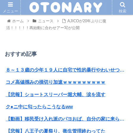
メニュー
検索
ホーム
ニュース
AJICOが20年ぶりに復
活！！！！！再始動に合わせアー写が公開
おすすめ記事
８～１３歳の少年１９人に自宅で性的暴行やわいせつ、３１歳男に懲役１５年
コメ高値掴みの損切り加速ｗｗｗｗｗｗｗｗｗ
【悲報】ショートスリーパー堀大輔、涙を流す
ク●ニ中に匂ったらこうなるww
【動画】移民受け入れ派のパヨおば、自分の家に来られたら全力で拒否るｗｗｗｗｗｗｗｗｗｗ
【悲報】八王子の夏祭り、衛生管理終わってた