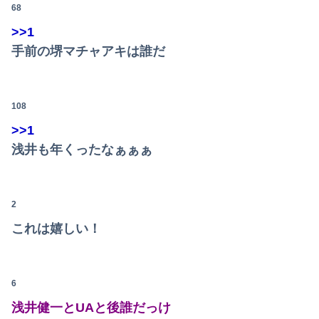
68
【衝撃】ジャンポケ斎藤の犯行、生々しすぎて勃起してしまうレベルｗｗｗｗｗ
>>1
【衝撃】34歳ニート、『エロ漫画』で人生逆転
手前の堺マチャアキは誰だ
【画像】赤ちゃんを遺棄して逮捕の女さん(23)、公表された美人すぎるご尊顔がこちら⇒ｗｗｗｗｗｗｗｗｗｗ
Powered by livedoor 相互RSS
【悲報】ゲーム配信者さん、家賃8万円の部屋で深夜配信→管理会社から厳重注意されてお気持ち表明ｗｗｗ
108
【朗報】及川光博さん（56）結婚ｗｗｗｗｗ
>>1
浅井も年くったなぁぁぁ
【悲報】女性「男への最大ダメージはこれ」←お前ら耐えられる？
警察や検察が冤罪率をデータとして公表すべきだと思う
2
【朗報】女神のカフェテラスプロさんがジャッジ中◯◯以上濃厚パターン一覧を開示してくれたぞ！
これは嬉しい！
子供がバイトで貯めた資金で旅行中の話だけど、ちょっとお金足りないから貸してくれる？って連絡きた
【画像】まま「なんかプール入ってたら学生にめっちゃ見られたw」
6
中国「大豪雨！」三峡ダム「基礎部分破損」中国「全力放流！」台風13号「中国上陸予測」台風15号「中国接近（画像」中国「台風同時上陸！（穀物生産が...
浅井健一とUAと後誰だっけ