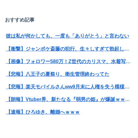
おすすめ記事
彼は私が何かしても、一度も「ありがとう」と言わない
【衝撃】ジャンポケ斎藤の犯行、生々しすぎて勃起してしまうレベルｗｗｗｗｗ
【画像】フォロワー580万！Z世代のカリスマ、水着写真集の発売決定wwwwwさくら、沖縄を舞台にカワイイが爆発！！！
【悲報】八王子の夏祭り、衛生管理終わってた
【悲報】楽天モバイルさんww9月末に人権を失う模様wwwww
【朗報】Vtuber界、新たなる『弱男の姫』が爆誕ｗｗｗｗｗｗｗｗｗｗｗ
【速報】ひろゆき、離婚へｗｗｗ
【衝撃】ジャンポケ斎藤の犯行、生々しすぎて勃起してしまうレベルｗｗｗｗｗ
【衝撃】34歳ニート、『エロ漫画』で人生逆転