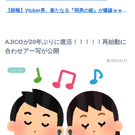
【朗報】Vtuber界、新たなる『弱男の姫』が爆誕ｗｗｗｗｗｗｗｗｗｗｗ
【速報】ひろゆき、離婚へｗｗｗ
【衝撃】ジャンポケ斎藤の犯行、生々しすぎて勃起してしまうレベルｗｗｗｗｗ
AJICOが20年ぶりに復活！！！！！再始動に
【衝撃】34歳ニート、『エロ漫画』で人生逆転
合わせアー写が公開
【速報】村上26本 大谷26本wwwwwwwwwwwwwwwwwwwwwwwwwwwwww
2021.03.17
ニュース
【悲報】美人韓国女優、非常にモラルがない･････････（画像ｱﾘ）
【衝撃画像】温泉の中でこれやる奴ｗｗｗｗ怖すぎる…
【阪神対中日19回戦】阪神が粘り勝ち 今季15度目の零封勝ち 2連敗で止め巨人と同率首位を堅守！近本も1号ソロを守り切る
「これやってるだろ」朝一の抽選で天文学的確率が発生！？並んだ人とその前後で連番が出てしまう…
彼は私が何かしても、一度も「ありがとう」と言わない
【衝撃】ジャンポケ斎藤の犯行、生々しすぎて勃起してしまうレベルｗｗｗｗｗ