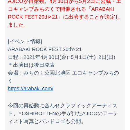
AJICOが再始動。4月30日から5月2日に宮城・エ
【画像】まま「なんかプール入ってたら学生にめっちゃ見られたw」
コキャンプみちのくで開催される「ARABAKI
【画像】まんさん「オフ会に呼んだ覚えない人がずっといたので晒すわ」（パシャ）
ROCK FEST.20th×21」に出演することが決定し
ました。
中国「大豪雨！」三峡ダム「基礎部分破損」中国「全力放流！」台風13号「中国上陸予測」台風15号「中国接近（画像」中国「台風同時上陸！（穀物生産が...
若林有子アナ うっすらと透ける！！
[イベント情報]
【ｼｺ画像】挿入寸前の真面目女さん、お◯ぱいがエ口過ぎるｗｗｗｗｗｗｗｗｗｗｗ
ARABAKI ROCK FEST.20th×21
日程：2021年4月30日(金)･5月1日(土)･2日(日)
【日本横断】大型の台風15号(チャンホン)…お盆休みの天気に影響するおそれ
＊出演日は後日発表
会場：みちのく公園北地区 エコキャンプみちの
私「50万円使ったって本当？」監査ママ「来月には絶対返すから…」→約束を信じて待った結果、警察に通報することになり…
く
【画像】滋賀の可愛すぎる学生さん、甲子園で発見される
https://arabaki.com/
【画像】熊本「はーい、被災者の人はこの、『ドラゴンボールの家』みたいな奴の中で過ごしてねー」
今回の再始動に合わせグラフィックアーティス
高市総理「物価上昇を上回る賃上げを日本に定着させる」⇒ 国家公務員月給3.51％増へ
ト、YOSHIROTTENの手がけたAJICOのアーテ
【画像】 44歳女性「こんなおばさんでいいの…？」
ィスト写真とバンドロゴも公開。