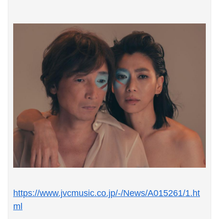
会社のカメラ部で「商品を手に持って水着お姉さんがにっこり」を撮影、だがお姉さんは素人アルバイトで親バレした結果……
【悲報】親「うちの子にはゲームは買い与えません。本だけで十分」→結果ｗｗｗ
海外「全部日本の真似だったのか…」 日本の普通のテレビ番組が最新SNSの数十年先を行っていたと話題に
https://www.jvcmusic.co.jp/-/News/A015261/1.ht
ml