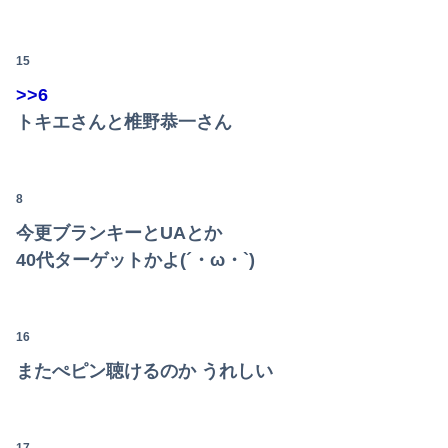
８～１３歳の少年１９人に自宅で性的暴行やわいせつ、３１歳男に懲役１５年
【画像】まんさん「オフ会に呼んだ覚えない人がずっといたので晒すわ」（パシャ）
15
>>6
【日本横断】大型の台風15号(チャンホン)…お盆休みの天気に影響するおそれ
トキエさんと椎野恭一さん
私「50万円使ったって本当？」監査ママ「来月には絶対返すから…」→約束を信じて待った結果、警察に通報することになり…
【画像】滋賀の可愛すぎる学生さん、甲子園で発見される
8
高市総理「物価上昇を上回る賃上げを日本に定着させる」⇒ 国家公務員月給3.51％増へ
今更ブランキーとUAとか
40代ターゲットかよ(´・ω・`)
コメ高値掴みの損切り加速ｗｗｗｗｗｗｗｗｗ
【画像】熊本「はーい、被災者の人はこの、『ドラゴンボールの家』みたいな奴の中で過ごしてねー」
16
【悲報】ショートスリーパー堀大輔、涙を流す
またぺピン聴けるのか うれしい
会社のカメラ部で「商品を手に持って水着お姉さんがにっこり」を撮影、だがお姉さんは素人アルバイトで親バレした結果……
ク●ニ中に匂ったらこうなるww