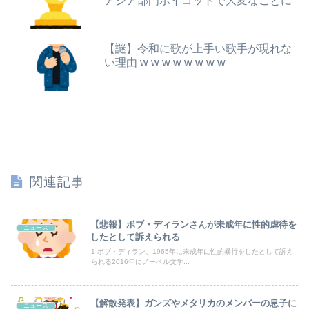
アジア部門ボイコットで大変なことに
【動画】移民受け入れ派のパヨおば、自分の家に来られたら全力で拒否るｗｗｗｗｗｗｗｗｗｗ
【朗報】及川光博さん（56）結婚ｗｗｗｗｗ
海外「全部日本の真似だったのか…」 日本の普通のテレビ番組が最新SNSの数十年先を行っていたと話題に
【謎】令和に歌が上手い歌手が現れな
【悲報】女性「男への最大ダメージはこれ」←お前ら耐えられる？
い理由 w w w w w w w w
警察や検察が冤罪率をデータとして公表すべきだと思う
【悲報】NISA大暴落 一晩でマイナス20万円も吹き飛んだもよう
【速報】村上26本 大谷26本wwwwwwwwwwwwwwwwwwwwwwwwwwwwww
【悲報】美人韓国女優、非常にモラルがない･････････（画像ｱﾘ）
関連記事
【朗報】女神のカフェテラスプロさんがジャッジ中◯◯以上濃厚パターン一覧を開示してくれたぞ！
子供がバイトで貯めた資金で旅行中の話だけど、ちょっとお金足りないから貸してくれる？って連絡きた
【悲報】ボブ・ディランさんが未成年に性的虐待を
ニュース
したとして訴えられる
【画像】まま「なんかプール入ってたら学生にめっちゃ見られたw」
1 ボブ・ディラン、1965年に未成年に性的暴行をしたとして訴え
られる2016年にノーベル文学...
【画像】まんさん「オフ会に呼んだ覚えない人がずっといたので晒すわ」（パシャ）
【解散発表】ガンズやメタリカのメンバーの息子に
ニュース