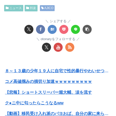
ニュース
邦楽
AJICO
【画像】赤ちゃんを遺棄して逮捕の女さん(23)、公表された美人すぎるご尊顔がこちら⇒ｗｗｗｗｗｗｗｗｗｗ
【悲報】ゲーム配信者さん、家賃8万円の部屋で深夜配信→管理会社から厳重注意されてお気持ち表明ｗｗｗ
シェアする
𝕏
【朗報】及川光博さん（56）結婚ｗｗｗｗｗ
otonaryをフォローする
【悲報】女性「男への最大ダメージはこれ」←お前ら耐えられる？
𝕏
警察や検察が冤罪率をデータとして公表すべきだと思う
【朗報】女神のカフェテラスプロさんがジャッジ中◯◯以上濃厚パターン一覧を開示してくれたぞ！
８～１３歳の少年１９人に自宅で性的暴行やわいせつ、３１歳男に懲役１５年
子供がバイトで貯めた資金で旅行中の話だけど、ちょっとお金足りないから貸してくれる？って連絡きた
コメ高値掴みの損切り加速ｗｗｗｗｗｗｗｗｗ
【画像】まま「なんかプール入ってたら学生にめっちゃ見られたw」
【悲報】ショートスリーパー堀大輔、涙を流す
中国「大豪雨！」三峡ダム「基礎部分破損」中国「全力放流！」台風13号「中国上陸予測」台風15号「中国接近（画像」中国「台風同時上陸！（穀物生産が...
ク●ニ中に匂ったらこうなるww
８～１３歳の少年１９人に自宅で性的暴行やわいせつ、３１歳男に懲役１５年
【動画】移民受け入れ派のパヨおば、自分の家に来られたら全力で拒否るｗｗｗｗｗｗｗｗｗｗ