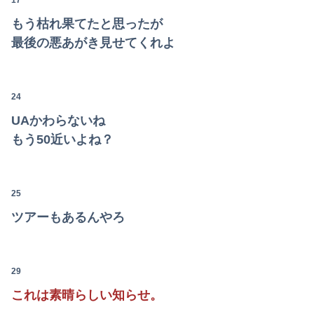
17
【悲報】親「うちの子にはゲームは買い与えません。本だけで十分」→結果ｗｗｗ
もう枯れ果てたと思ったが
最後の悪あがき見せてくれよ
【動画】移民受け入れ派のパヨおば、自分の家に来られたら全力で拒否るｗｗｗｗｗｗｗｗｗｗ
海外「全部日本の真似だったのか…」 日本の普通のテレビ番組が最新SNSの数十年先を行っていたと話題に
24
UAかわらないね
もう50近いよね？
25
ツアーもあるんやろ
29
これは素晴らしい知らせ。