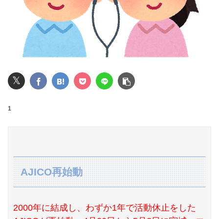
【画像】フォロワー580万！Z世代のカリスマ、水着写真集の発売決定wwwwwさくら、沖縄を舞台にカワイイが爆発！！！
【悲報】楽天モバイルさんww9月末に人権を失う模様wwwww
【画像】赤ちゃんを遺棄して逮捕の女さん(23)、公表された美人すぎるご尊顔がこちら⇒ｗｗｗｗｗｗｗｗｗｗ
𝕏
【悲報】ゲーム配信者さん、家賃8万円の部屋で深夜配信→管理会社から厳重注意されてお気持ち表明ｗｗｗ
【朗報】及川光博さん（56）結婚ｗｗｗｗｗ
1
【悲報】女性「男への最大ダメージはこれ」←お前ら耐えられる？
警察や検察が冤罪率をデータとして公表すべきだと思う
【悲報】NISA大暴落 一晩でマイナス20万円も吹き飛んだもよう
AJICO再始動
【朗報】女神のカフェテラスプロさんがジャッジ中◯◯以上濃厚パターン一覧を開示してくれたぞ！
子供がバイトで貯めた資金で旅行中の話だけど、ちょっとお金足りないから貸してくれる？って連絡きた
2000年に結成し、わずか1年で活動休止をした