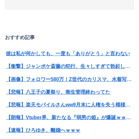
おすすめ記事
彼は私が何かしても、一度も「ありがとう」と言わない
【衝撃】ジャンポケ斎藤の犯行、生々しすぎて勃起してしまうレベルｗｗｗｗｗ
【画像】フォロワー580万！Z世代のカリスマ、水着写真集の発売決定wwwwwさくら、沖縄を舞台にカワイイが爆発！！！
【悲報】八王子の夏祭り、衛生管理終わってた
【悲報】楽天モバイルさんww9月末に人権を失う模様wwwww
【朗報】Vtuber界、新たなる『弱男の姫』が爆誕ｗｗｗｗｗｗｗｗｗｗｗ
【速報】ひろゆき、離婚へｗｗｗ