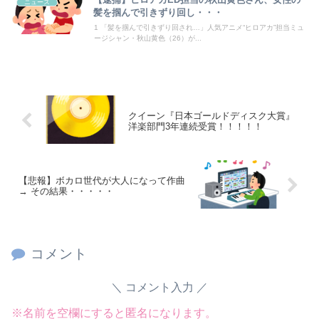
海外「全部日本の真似だったのか…」 日本の普通のテレビ番組が最新SNSの数十年先を行っていたと話題に
ニュース
髪を掴んで引きずり回し・・・
1 「髪を掴んで引きずり回され…」人気アニメ“ヒロアカ”担当ミュ
ージシャン・秋山黄色（26）が...
Powered by livedoor 相互RSS
クイーン『日本ゴールドディスク大賞』
洋楽部門3年連続受賞！！！！！
【悲報】ボカロ世代が大人になって作曲
→ その結果・・・・・
コメント
コメント入力
※名前を空欄にすると匿名になります。