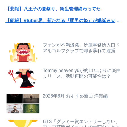
【画像】まんさん「オフ会に呼んだ覚えない人がずっといたので晒すわ」（パシャ）
【悲報】八王子の夏祭り、衛生管理終わってた
【日本横断】大型の台風15号(チャンホン)…お盆休みの天気に影響するおそれ
【朗報】Vtuber界、新たなる『弱男の姫』が爆誕ｗｗｗｗｗｗｗｗｗｗｗ
私「50万円使ったって本当？」監査ママ「来月には絶対返すから…」→約束を信じて待った結果、警察に通報することになり…
【速報】ひろゆき、離婚へｗｗｗ
【画像】滋賀の可愛すぎる学生さん、甲子園で発見される
【衝撃】ジャンポケ斎藤の犯行、生々しすぎて勃起してしまうレベルｗｗｗｗｗ
ファンが不満爆発、所属事務所入口ド
高市総理「物価上昇を上回る賃上げを日本に定着させる」⇒ 国家公務員月給3.51％増へ
アをゴルフクラブで叩き暴れて逮捕
【衝撃】34歳ニート、『エロ漫画』で人生逆転
コメ高値掴みの損切り加速ｗｗｗｗｗｗｗｗｗ
彼は私が何かしても、一度も「ありがとう」と言わない
Tommy heavenly6が約11年ぶりに楽曲
【画像】熊本「はーい、被災者の人はこの、『ドラゴンボールの家』みたいな奴の中で過ごしてねー」
リリース、活動再開の可能性は？
【衝撃】ジャンポケ斎藤の犯行、生々しすぎて勃起してしまうレベルｗｗｗｗｗ
【悲報】ショートスリーパー堀大輔、涙を流す
【画像】フォロワー580万！Z世代のカリスマ、水着写真集の発売決定wwwwwさくら、沖縄を舞台にカワイイが爆発！！！
会社のカメラ部で「商品を手に持って水着お姉さんがにっこり」を撮影、だがお姉さんは素人アルバイトで親バレした結果……
2026年6月 おすすめ新曲 洋楽編
【悲報】楽天モバイルさんww9月末に人権を失う模様wwwww
ク●ニ中に匂ったらこうなるww
【画像】赤ちゃんを遺棄して逮捕の女さん(23)、公表された美人すぎるご尊顔がこちら⇒ｗｗｗｗｗｗｗｗｗｗ
【悲報】親「うちの子にはゲームは買い与えません。本だけで十分」→結果ｗｗｗ
BTS「グラミー賞エントリーしない」
【悲報】ゲーム配信者さん、家賃8万円の部屋で深夜配信→管理会社から厳重注意されてお気持ち表明ｗｗｗ