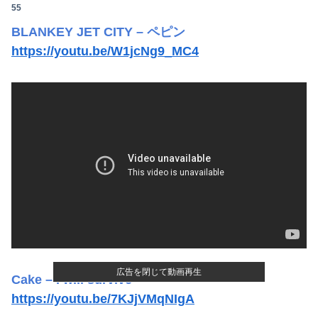
55
BLANKEY JET CITY – ペピン
https://youtu.be/W1jcNg9_MC4
広告を閉じて動画再生
Cake – I will survive
https://youtu.be/7KJjVMqNIgA