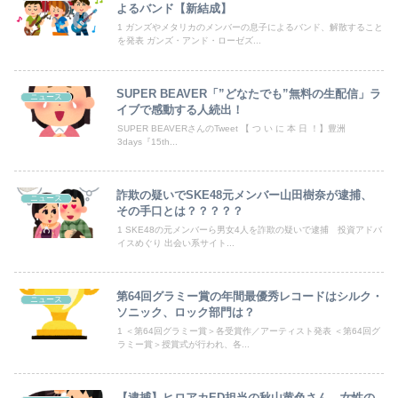
中国「大豪雨！」三峡ダム「基礎部分破損」中国「全力放流！」台風13号「中国上陸予測」台風15号「中国接近（画像」中国「台風同時上陸！（穀物生産が...
よるバンド【新結成】
1 ガンズやメタリカのメンバーの息子によるバンド、解散すること
若林有子アナ うっすらと透ける！！
を発表 ガンズ・アンド・ローゼズ...
【ｼｺ画像】挿入寸前の真面目女さん、お◯ぱいがエ口過ぎるｗｗｗｗｗｗｗｗｗｗｗ
SUPER BEAVER「”どなたでも”無料の生配信」ラ
ニュース
【日本横断】大型の台風15号(チャンホン)…お盆休みの天気に影響するおそれ
イブで感動する人続出！
SUPER BEAVERさんのTweet 【 つ い に 本 日 ！】豊洲
3days『15th...
私「50万円使ったって本当？」監査ママ「来月には絶対返すから…」→約束を信じて待った結果、警察に通報することになり…
【画像】滋賀の可愛すぎる学生さん、甲子園で発見される
詐欺の疑いでSKE48元メンバー山田樹奈が逮捕、
ニュース
その手口とは？？？？？
【画像】熊本「はーい、被災者の人はこの、『ドラゴンボールの家』みたいな奴の中で過ごしてねー」
1 SKE48の元メンバーら男女4人を詐欺の疑いで逮捕 投資アドバ
イスめぐり 出会い系サイト...
高市総理「物価上昇を上回る賃上げを日本に定着させる」⇒ 国家公務員月給3.51％増へ
【画像】 44歳女性「こんなおばさんでいいの…？」
第64回グラミー賞の年間最優秀レコードはシルク・
ニュース
ソニック、ロック部門は？
会社のカメラ部で「商品を手に持って水着お姉さんがにっこり」を撮影、だがお姉さんは素人アルバイトで親バレした結果……
1 ＜第64回グラミー賞＞各受賞作／アーティスト発表 ＜第64回グ
ラミー賞＞授賞式が行われ、各...
【悲報】親「うちの子にはゲームは買い与えません。本だけで十分」→結果ｗｗｗ
【逮捕】ヒロアカED担当の秋山黄色さん、女性の