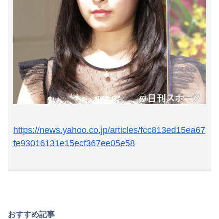
https://news.yahoo.co.jp/articles/fcc813ed15ea67
fe93016131e15ecf367ee05e58
おすすめ記事