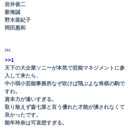
岩井俊二
新海誠
野木亜紀子
岡田惠和
291
>>1
天下の大企業ソニーが本気で芸能マネジメントに参
入して来たら、
中小弱小芸能事務所なぞ吹けば飛ぶよな将棋の駒で
すわ。
資本力が違いすぎる。
取り敢えず森七菜と言う優れた才能が潰されなくて
良かったです。
能年玲奈は可哀想すぎる。