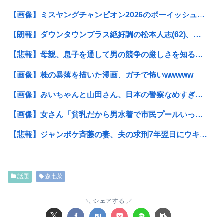
【画像】ミスヤングチャンピオン2026のボーイッシュお胸ｗｗｗｗｗｗｗｗｗｗｗｗｗｗｗｗｗｗｗｗ
【朗報】ダウンタウンプラス絶好調の松本人志(62)、見た目がいまだにめっちゃ若々しいｗｗｗｗｗｗｗｗｗｗｗｗｗｗｗｗｗｗｗｗｗ（画像あり）
【悲報】母親、息子を通して男の競争の厳しさを知るｗｗｗｗ
【画像】株の暴落を描いた漫画、ガチで怖いwwwww
【画像】みいちゃんと山田さん、日本の警察なめすぎで炎上ｗｗｗｗwｗｗｗｗｗｗｗｗｗ
【画像】女さん「貧乳だから男水着で市民プールいったら周りがコソコソしだしてやばいwwwwwwww」5万いいね
【悲報】ジャンポケ斉藤の妻、夫の求刑7年翌日にウキウキでInstagram更新
お年寄りの先生が毎日おやつくれる激安の寺子屋タイプの塾に行ってる
彫り師YouTuber「タトゥー入れてる奴は全員バカです」「すごい民度低い」
話題
森七菜
トランプ「イランが核兵器を作れば、イタリアを2分で消滅させる」メローニ「核を持っている国で実際に使ったアホはアメリカだけｗ」
シェアする
【朗報】瀬戸環奈さん、普通にYoutuberとして成功してしまう
𝕏