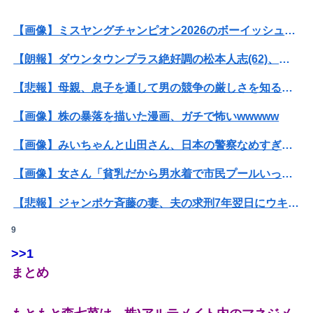
【画像】ミスヤングチャンピオン2026のボーイッシュお胸ｗｗｗｗｗｗｗｗｗｗｗｗｗｗｗｗｗｗｗｗ
【朗報】ダウンタウンプラス絶好調の松本人志(62)、見た目がいまだにめっちゃ若々しいｗｗｗｗｗｗｗｗｗｗｗｗｗｗｗｗｗｗｗｗｗ（画像あり）
Powered by livedoor 相互RSS
【悲報】母親、息子を通して男の競争の厳しさを知るｗｗｗｗ
【画像】株の暴落を描いた漫画、ガチで怖いwwwww
【画像】みいちゃんと山田さん、日本の警察なめすぎで炎上ｗｗｗｗwｗｗｗｗｗｗｗｗｗ
【画像】女さん「貧乳だから男水着で市民プールいったら周りがコソコソしだしてやばいwwwwwwww」5万いいね
【悲報】ジャンポケ斉藤の妻、夫の求刑7年翌日にウキウキでInstagram更新
9
お年寄りの先生が毎日おやつくれる激安の寺子屋タイプの塾に行ってる
>>1
彫り師YouTuber「タトゥー入れてる奴は全員バカです」「すごい民度低い」
まとめ
トランプ「イランが核兵器を作れば、イタリアを2分で消滅させる」メローニ「核を持っている国で実際に使ったアホはアメリカだけｗ」