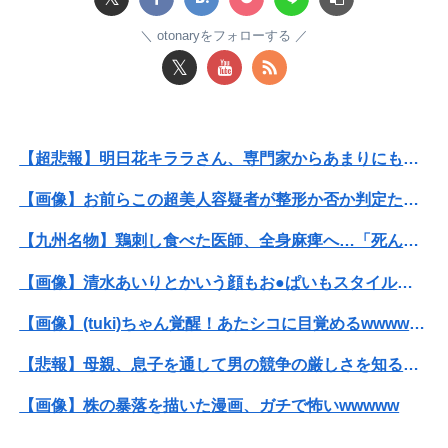
【画像】女さん「貧乳だから男水着で市民プールいったら周りがコソコソしだしてやばいwwwwwwww」5万いいね
otonaryをフォローする
𝕏
【緊急】AV業界、ぶっ壊れ最強が現れインフレ 環境崩壊ｗｗｗｗ
彼氏が私の友達を勝手に評価する。友達の写真を見せたら「この子はモテそう」「この子は彼氏できなさそう」
【超悲報】明日花キララさん、専門家からあまりにも非情な一言を告げられる
【朝日杯】柵木幹太五段が福間香奈女流五冠、出口若武六段に勝利
【画像】お前らこの超美人容疑者が整形か否か判定たのむ！！
転校生と仲良くなってその子の家に遊びに行ったら私が小さい頃に撮った写真があった
【九州名物】鶏刺し食べた医師、全身麻痺へ…「死んだほうが良かったと思っていた」
【朗報】冨里奈央のバスト、もう大変なことになってるって...
【画像】清水あいりとかいう顔もお●ぱいもスタイルも面白さも完璧なやつｗｗｗｗｗｗ
【動画】黒人WNBA選手、白人選手のシュート妨害のためジャンピング・ネックブリーカー・ドロップして退場処分→ロッカールームから「白人特権」と投稿...
【画像】(tuki)ちゃん覚醒！あたシコに目覚めるwwwwwww
【超悲報】明日花キララさん、専門家からあまりにも非情な一言を告げられる
【悲報】母親、息子を通して男の競争の厳しさを知るｗｗｗｗ
【画像】日焼け口リの締まったお尻っていいよね！ｗｗｗｗｗ
【画像】株の暴落を描いた漫画、ガチで怖いwwwww
隣の臭デブキング貧乏揺すり背中のけぞりキョロ厨カンスケデブがウザすぎて心が折れそう…
【画像】みいちゃんと山田さん、日本の警察なめすぎで炎上ｗｗｗｗwｗｗｗｗｗｗｗｗｗ
義母が初対面の私の父を学校もろくに出ていないんでしょ？」と見下した。しかし父が漁業を経営していると知ると…