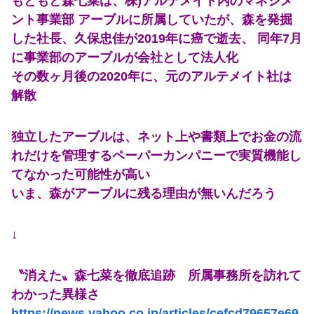
もともと森七菜は、株)アルテメイト内のマネジメ
【朗報】瀬戸環奈さん、普通にYoutuberとして成功してしまう
ント事業部 アーブルに所属していたが、森を発掘
【画像】女さん「貧乳だから男水着で市民プールいったら周りがコソコソしだしてやばいwwwwwwww」5万いいね
した社長、久保忠佳が2019年に癌で逝去、 同年7月
に事業部のアーブルが会社として法人化
【緊急】AV業界、ぶっ壊れ最強が現れインフレ 環境崩壊ｗｗｗｗ
その数ヶ月後の2020年に、元のアルテメイト社は
彼氏が私の友達を勝手に評価する。友達の写真を見せたら「この子はモテそう」「この子は彼氏できなさそう」
解散
【朝日杯】柵木幹太五段が福間香奈女流五冠、出口若武六段に勝利
独立したアーブルは、ネット上や書類上でお金の流
転校生と仲良くなってその子の家に遊びに行ったら私が小さい頃に撮った写真があった
れだけを管理するペーパーカンパニーで実質機能し
てなかった可能性が高い
【朗報】冨里奈央のバスト、もう大変なことになってるって...
いま、森がアーブルに残る理由が無いんだろう
【動画】黒人WNBA選手、白人選手のシュート妨害のためジャンピング・ネックブリーカー・ドロップして退場処分→ロッカールームから「白人特権」と投稿...
↓
【超悲報】明日花キララさん、専門家からあまりにも非情な一言を告げられる
【画像】日焼け口リの締まったお尻っていいよね！ｗｗｗｗｗ
〝消えた〟森七菜を徹底追跡 所属事務所を訪れて
わかった異様さ
隣の臭デブキング貧乏揺すり背中のけぞりキョロ厨カンスケデブがウザすぎて心が折れそう…
https://news.yahoo.co.jp/articles/cefcd79657e69