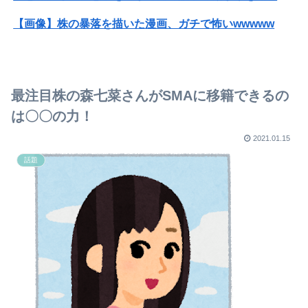
【画像】株の暴落を描いた漫画、ガチで怖いwwwww
【画像】みいちゃんと山田さん、日本の警察なめすぎで炎上ｗｗｗｗwｗｗｗｗｗｗｗｗｗ
【画像】女さん「貧乳だから男水着で市民プールいったら周りがコソコソしだしてやばいwwwwwwww」5万いいね
最注目株の森七菜さんがSMAに移籍できるの
【悲報】ジャンポケ斉藤の妻、夫の求刑7年翌日にウキウキでInstagram更新
は〇〇の力！
韓国人「世界初の巨大ロボット『鉄人28号』の歴史的価値に韓国人が衝撃！半世紀以上前に誕生した日本のクリエイティブに驚きの声」
2021.01.15
話題
【追放された転生重騎士】急に面白くなるじゃん…
ディズニー結婚式、80人で540万円…ヤバすぎる😨
【動画】アメリカ人さんゲイ認定のしすぎで全員ゲイになってしまう…
昭和帝陛下｢8月6日は特別な慎みの日｣高市一派｢何それw｣｢中国の祭？｣｢意味わかんね｣｢何でも批判かw｣
【画像】ミスヤングチャンピオン2026のボーイッシュお胸ｗｗｗｗｗｗｗｗｗｗｗｗｗｗｗｗｗｗｗｗ
【朗報】ダウンタウンプラス絶好調の松本人志(62)、見た目がいまだにめっちゃ若々しいｗｗｗｗｗｗｗｗｗｗｗｗｗｗｗｗｗｗｗｗｗ（画像あり）