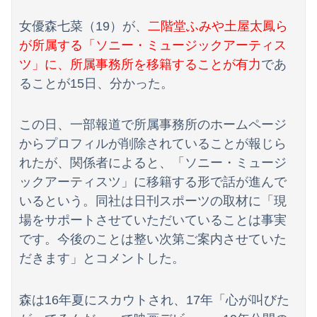
転校生と仲良くなってその子の家に遊びに行ったら私が小さい頃に撮った写真があった
女優森七菜（19）が、
二階堂ふみや土屋太鳳ら
【朗報】冨里奈央のバスト、もう大変なことになってるって...
が所属する「ソニー・ミュージックアーティス
【画像】日焼け口リの締まったお尻っていいよね！ｗｗｗｗｗ
ツ」に、所属事務所を移籍することが有力
であ
ることが15日、分かった。
【動画】黒人WNBA選手、白人選手のシュート妨害のためジャンピング・ネックブリーカー・ドロップして退場処分→ロッカールームから「白人特権」と投稿...
【動画】高速道路をバックしていた車に後続車が追突して家族4人が死亡、3人重傷。
この日、一部報道で所属事務所のホームページ
からプロフィルが削除されていることが報じら
隣の臭デブキング貧乏揺すり背中のけぞりキョロ厨カンスケデブがウザすぎて心が折れそう…
れたが、関係者によると、「ソニー・ミュージ
義母が初対面の私の父を学校もろくに出ていないんでしょ？」と見下した。しかし父が漁業を経営していると知ると…
ックアーティスツ」に移籍する形で話が進んで
いるという。同社は日刊スポーツの取材に「現
【画像】ギャル「妹の豊胸お○ぱいおもろすぎ！」www
場をサポートさせていただいていることは事実
【画像】サンモニの女子アナさん、日曜の朝から素材を提供してしまう
です。今後のことは整い次第ご案内させていた
だきます」とコメントした。
サンモニ「永住権は生活の基盤、外国人を締め上げれば日本人が生きやすくなるは勘違い」
【動画】声優芸人という新たなポジションを確立した女ｗｗｗｗｗｗｗｗｗｗｗｗｗｗｗｗｗｗ
森は16年夏にスカウトされ、17年「心が叫びた