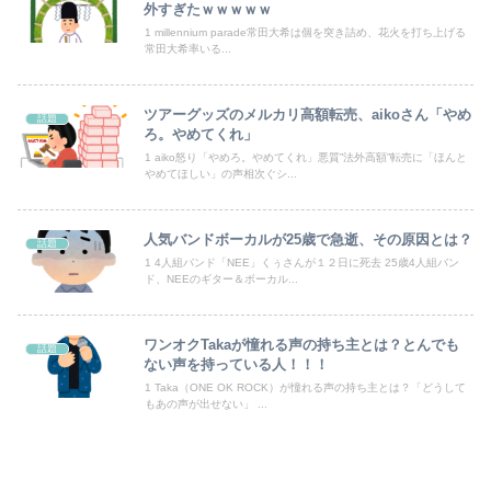
義母が初対面の私の父を学校もろくに出ていないんでしょ？」と見下した。しかし父が漁業を経営していると知ると…
外すぎたｗｗｗｗｗ
1 millennium parade常田大希は個を突き詰め、花火を打ち上げる
常田大希率いる...
【画像】ギャル「妹の豊胸お○ぱいおもろすぎ！」www
【画像】サンモニの女子アナさん、日曜の朝から素材を提供してしまう
ツアーグッズのメルカリ高額転売、aikoさん「やめ
話題
ろ。やめてくれ」
サンモニ「永住権は生活の基盤、外国人を締め上げれば日本人が生きやすくなるは勘違い」
1 aiko怒り「やめろ。やめてくれ」悪質”法外高額”転売に「ほんと
やめてほしい」の声相次ぐシ...
【動画】声優芸人という新たなポジションを確立した女ｗｗｗｗｗｗｗｗｗｗｗｗｗｗｗｗｗｗ
【ニュース】 高市政権の消費税減税に反対している９人の自民党議員が全て判明！！！！ やっぱりコイツラかｗｗｗｗｗ
人気バンドボーカルが25歳で急逝、その原因とは？
話題
1 4人組バンド「NEE」くぅさんが１２日に死去 25歳4人組バン
【悲報】ADHDとのお出かけ、大変すぎて終わるｗｗｗｗ
ド、NEEのギター＆ボーカル...
【放送事故】ゴールデンボンバーさん、ライブ中にヤバい観客が乱入する放送事故www
ワンオクTakaが憧れる声の持ち主とは？とんでも
話題
ない声を持っている人！！！
【追放された転生重騎士】急に面白くなるじゃん…
1 Taka（ONE OK ROCK）が憧れる声の持ち主とは？「どうして
もあの声が出せない」 ...
Powered by livedoor 相互RSS