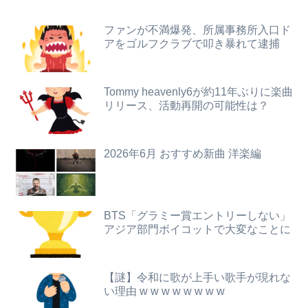
【画像】女さん「貧乳だから男水着で市民プールいったら周りがコソコソしだしてやばいwwwwwwww」5万いいね
【画像】ギャル「妹の豊胸お○ぱいおもろすぎ！」www
ファンが不満爆発、所属事務所入口ド
アをゴルフクラブで叩き暴れて逮捕
【悲報】ジャンポケ斉藤の妻、夫の求刑7年翌日にウキウキでInstagram更新
サンモニ「永住権は生活の基盤、外国人を締め上げれば日本人が生きやすくなるは勘違い」
【画像】ミスヤングチャンピオン2026のボーイッシュお胸ｗｗｗｗｗｗｗｗｗｗｗｗｗｗｗｗｗｗｗｗ
【画像】お前らこの超美人容疑者が整形か否か判定たのむ！！
Tommy heavenly6が約11年ぶりに楽曲
リリース、活動再開の可能性は？
【朗報】ダウンタウンプラス絶好調の松本人志(62)、見た目がいまだにめっちゃ若々しいｗｗｗｗｗｗｗｗｗｗｗｗｗｗｗｗｗｗｗｗｗ（画像あり）
【画像】サンモニの女子アナさん、日曜の朝から素材を提供してしまう
お年寄りの先生が毎日おやつくれる激安の寺子屋タイプの塾に行ってる
【九州名物】鶏刺し食べた医師、全身麻痺へ…「死んだほうが良かったと思っていた」
2026年6月 おすすめ新曲 洋楽編
彫り師YouTuber「タトゥー入れてる奴は全員バカです」「すごい民度低い」
【ニュース】 高市政権の消費税減税に反対している９人の自民党議員が全て判明！！！！ やっぱりコイツラかｗｗｗｗｗ
トランプ「イランが核兵器を作れば、イタリアを2分で消滅させる」メローニ「核を持っている国で実際に使ったアホはアメリカだけｗ」
【画像】清水あいりとかいう顔もお●ぱいもスタイルも面白さも完璧なやつｗｗｗｗｗｗ
BTS「グラミー賞エントリーしない」
【朗報】瀬戸環奈さん、普通にYoutuberとして成功してしまう
【悲報】ADHDとのお出かけ、大変すぎて終わるｗｗｗｗ
アジア部門ボイコットで大変なことに
【画像】女さん「貧乳だから男水着で市民プールいったら周りがコソコソしだしてやばいwwwwwwww」5万いいね
【画像】(tuki)ちゃん覚醒！あたシコに目覚めるwwwwwww
【謎】令和に歌が上手い歌手が現れな
【緊急】AV業界、ぶっ壊れ最強が現れインフレ 環境崩壊ｗｗｗｗ
【放送事故】ゴールデンボンバーさん、ライブ中にヤバい観客が乱入する放送事故www
い理由 w w w w w w w w