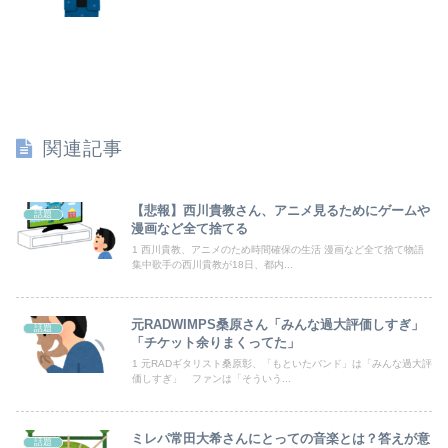
【CN悲報】三峡ダム、全力放水開始ｗｗｗｗｗｗｗｗｗｗｗｗｗｗｗ
彼氏が私の友達を勝手に評価する。友達の写真を見せたら「この子はモテそう」「この子は彼氏できなさそう」
韓国人「世界初の巨大ロボット『鉄人28号』の歴史的価値に韓国人が衝撃！半世紀以上前に誕生した日本のクリエイティブに驚きの声」
お前らこんな元ヤリマンと結婚できるか？？
関連記事
【朝日杯】柵木幹太五段が福間香奈女流五冠、出口若武六段に勝利
転校生と仲良くなってその子の家に遊びに行ったら私が小さい頃に撮った写真があった
【悲報】西川貴教さん、アニメ見るためにゲームや
話題
漫画など全て捨てる
【朗報】冨里奈央のバスト、もう大変なことになってるって...
1 西川貴教、アニメのため時間確保の生活 漫画など全て捨て物語
集中歌手の西川貴教が18日、都内...
【画像】日焼け口リの締まったお尻っていいよね！ｗｗｗｗｗ
元RADWIMPS桑原さん「みんな過大評価しすぎ」
話題
【動画】黒人WNBA選手、白人選手のシュート妨害のためジャンピング・ネックブリーカー・ドロップして退場処分→ロッカールームから「白人特権」と投稿...
「チケット余りまくってた」
1 元RADギタリスト桑原彰、「もといたバンド」は「みんな過大評
【動画】高速道路をバックしていた車に後続車が追突して家族4人が死亡、3人重傷。
価しすぎ」 ファンは「そういう...
隣の臭デブキング貧乏揺すり背中のけぞりキョロ厨カンスケデブがウザすぎて心が折れそう…
ミレパ常田大希さんにとっての音楽とは？答えが意
話題