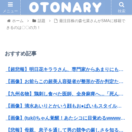
メニュー
検索
ホーム
話題
最注目株の森七菜さんがSMAに移籍で
きるのは〇〇の力！
おすすめ記事
【超悲報】明日花キララさん、専門家からあまりにも非情な一言を告げられる
【画像】お前らこの超美人容疑者が整形か否か判定たのむ！！
【九州名物】鶏刺し食べた医師、全身麻痺へ…「死んだほうが良かったと思っていた」
【画像】清水あいりとかいう顔もお●ぱいもスタイルも面白さも完璧なやつｗｗｗｗｗｗ
【画像】(tuki)ちゃん覚醒！あたシコに目覚めるwwwwwww
【悲報】母親、息子を通して男の競争の厳しさを知るｗｗｗｗ