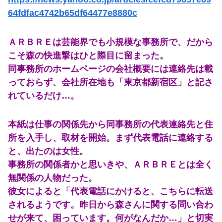
義母が初対面の私の父を学校もろくに出ていないんでしょ？」と見下した。しかし父が漁業を経営していると知ると…
64fdfac4742b65df64477e8880c
【画像】ギャル「妹の豊胸お○ぱいおもろすぎ！」www
ＡＲＢＲＥは芸能界でも小規模な事務所で、だから
サンモニ「永住権は生活の基盤、外国人を締め上げれば日本人が生きやすくなるは勘違い」
こそ森の快進撃はひと際目に留まった。
【画像】お前らこの超美人容疑者が整形か否か判定たのむ！！
同事務所のホームページの会社概要には連絡先は載
っておらず、会社所在地も「東京都新宿区」と記さ
【画像】サンモニの女子アナさん、日曜の朝から素材を提供してしまう
れているだけ…。
【九州名物】鶏刺し食べた医師、全身麻痺へ…「死んだほうが良かったと思っていた」
本紙は仕事の関係先から同事務所の代表連絡先と住
【ニュース】 高市政権の消費税減税に反対している９人の自民党議員が全て判明！！！！ やっぱりコイツラかｗｗｗｗｗ
所を入手し、取材を開始。まず代表電話に連絡する
【画像】清水あいりとかいう顔もお●ぱいもスタイルも面白さも完璧なやつｗｗｗｗｗｗ
と、出たのは女性。
事務所の関係者かと思いきや、ＡＲＢＲＥとは全く
【悲報】ADHDとのお出かけ、大変すぎて終わるｗｗｗｗ
無関係の人物だった。
【画像】(tuki)ちゃん覚醒！あたシコに目覚めるwwwwwww
彼女によると「代表電話にかけると、こちらに転送
されるようです。昨日から森さんに関する問い合わ
【放送事故】ゴールデンボンバーさん、ライブ中にヤバい観客が乱入する放送事故www
せが来て、困っています。何がなんだか…」と切実