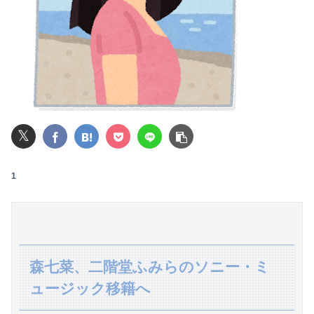
お年寄りの先生が毎日おやつくれる激安の寺子屋タイプの塾に行ってる
彫り師YouTuber「タトゥー入れてる奴は全員バカです」「すごい民度低い」
トランプ「イランが核兵器を作れば、イタリアを2分で消滅させる」メローニ「核を持っている国で実際に使ったアホはアメリカだけｗ」
【朗報】瀬戸環奈さん、普通にYoutuberとして成功してしまう
𝕏
【画像】女さん「貧乳だから男水着で市民プールいったら周りがコソコソしだしてやばいwwwwwwww」5万いいね
【緊急】AV業界、ぶっ壊れ最強が現れインフレ 環境崩壊ｗｗｗｗ
1
【CN悲報】三峡ダム、全力放水開始ｗｗｗｗｗｗｗｗｗｗｗｗｗｗｗ
彼氏が私の友達を勝手に評価する。友達の写真を見せたら「この子はモテそう」「この子は彼氏できなさそう」
お前らこんな元ヤリマンと結婚できるか？？
森七菜、二階堂ふみらのソニー・ミ
ュージック移籍へ
【朝日杯】柵木幹太五段が福間香奈女流五冠、出口若武六段に勝利