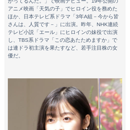
がってるんだ。」で映画デビュー。19年公開の
【ニュース】 高市政権の消費税減税に反対している９人の自民党議員が全て判明！！！！ やっぱりコイツラかｗｗｗｗｗ
アニメ映画「天気の子」でヒロイン役を務めた
【悲報】ADHDとのお出かけ、大変すぎて終わるｗｗｗｗ
ほか、日本テレビ系ドラマ「3年A組－今から皆
さんは、人質です－」に出演。昨年、NHK連続
【放送事故】ゴールデンボンバーさん、ライブ中にヤバい観客が乱入する放送事故www
テレビ小説「エール」にヒロインの妹役で出演
し、TBS系ドラマ「この恋あたためますか」で
は連ドラ初主演を果たすなど、若手注目株の女
優だ。