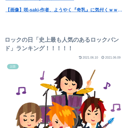
【画像】咲-saki-作者、ようやく『奇乳』に気付くｗｗｗｗ
【悲報】高市早苗に逆らった財務官僚、異例の左遷ｗｗｗｗｗｗｗｗ
【動画】福岡の電車、複数の駅で「チンポッ❤」というアナウンスが流れ大騒ぎwwwwwwwww
ロックの日「史上最も人気のあるロックバン
ホリエモン「面接でさ、納豆パックの薄いフィルムって何のために入っていの？って聞くわけ」
ド」ランキング！！！！！
【悲報】母親に生活が苦しいから50万くれって言われて断ったら縁切られたんだが
2021.06.10
2021.06.09
話題
ちいかわの映画、ボンボンドロップシール特典パワーで脅威の盛り返しを見せる
【画像】床屋「手は尽くしました…」なんG民「ｱｯ…ｯｽ…」
女の幸せはまともな人との結婚、だと改めて思った
「涙がとまらない」倉持由香、息子がASD告知
彼氏「俺の親は毒親。だから結婚しても一切関わらなくていい」私「うん」彼氏「そのかわり俺もお前の親と一切関わらない。結婚の挨拶にも行かない」私「えっ」
女優・南沙良（２４）「私は陰キャ。人と話したくないので家に引きこもってPCでアニメを観ていたい」