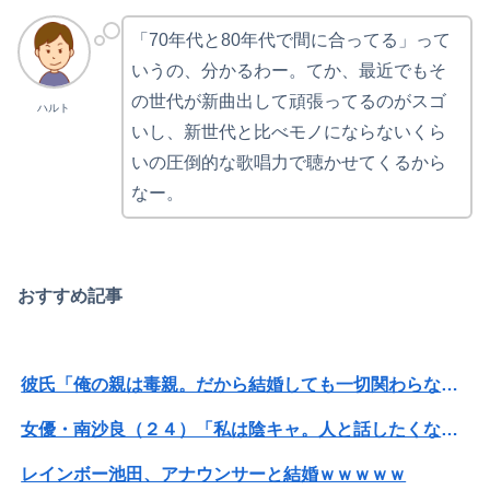
「70年代と80年代で間に合ってる」って
いうの、分かるわー。てか、最近でもそ
の世代が新曲出して頑張ってるのがスゴ
ハルト
いし、新世代と比べモノにならないくら
いの圧倒的な歌唱力で聴かせてくるから
なー。
おすすめ記事
彼氏「俺の親は毒親。だから結婚しても一切関わらなくていい」私「うん」彼氏「そのかわり俺もお前の親と一切関わらない。結婚の挨拶にも行かない」私「えっ」
女優・南沙良（２４）「私は陰キャ。人と話したくないので家に引きこもってPCでアニメを観ていたい」
レインボー池田、アナウンサーと結婚ｗｗｗｗｗ