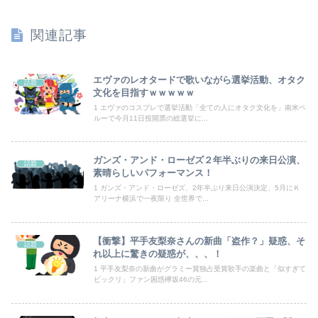
長男嫁が「お姉ちゃん助けて」と電話してきた。バカトメが、雪の中うちの息子に会いに来ようとしたらしく...
関連記事
【悲報】米倉涼子さん、フライデーに不意討ちされてしまうｗｗｗｗｗ（画像あり）
【画像】どのくノ一を快楽責めしたいｗｗｗｗｗ
エヴァのレオタードで歌いながら選挙活動、オタク
話題
文化を目指すｗｗｗｗｗ
【朗報】見せブラ、流行る。
1 エヴァのコスプレで選挙活動「全ての人にオタク文化を」南米ペ
ルーで今月11日投開票の総選挙に...
【ワンピース】ゾロ「女だぞ」エネル「見ればわかる」←ここ好きすぎるｗｗｗｗｗｗｗｗｗｗｗｗｗ
ガンズ・アンド・ローゼズ２年半ぶりの来日公演、
話題
お前ら米はどうやって保管してる？ワイはネットでポチったこれやで✌（※画像あり）
素晴らしいパフォーマンス！
1 ガンズ・アンド・ローゼズ、2年半ぶり来日公演決定、5月にＫ
【動画】よく助けられたな。岐阜の川で外国人が溺れてしまう事故。
アリーナ横浜で一夜限り 全世界で...
住み込み先の工場には、女性に異常なほど馴れ馴れしいおっさんがいた。周囲も困り果てていて…
【衝撃】平手友梨奈さんの新曲「盗作？」疑惑、そ
話題
【朗報】五百城茉央さん、めざましテレビ出演wwwwwww
れ以上に驚きの疑惑が、、、！
1 平手友梨奈の新曲がグラミー賞独占受賞歌手の楽曲と「似すぎて
ビックリ」ファン困惑欅坂46の元...
【ニュース】 広島記念公園を追い出された左翼さん、流石にキモすぎて炎上
【秋田県】記者会見にオンライン出席したエリート幹部職員、バスローブ姿でタバコを吸いながら説明 県が聞き取りへ