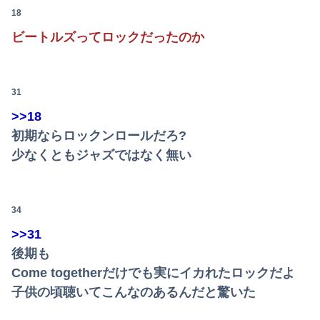
【朗報】五百城茉央さん、めざましテレビ出演wwwwwww
18
【秋田県】記者会見にオンライン出席したエリート幹部職員、バスローブ姿でタバコを吸いながら説明 県が聞き取りへ
ビートルズってロックだったのか
【胸糞】北海道江別大学生殺人事件、主犯格の川口被告(19)に無期懲役の判決
【ニュース】 広島記念公園を追い出された左翼さん、流石にキモすぎて炎上
31
>>18
【動画】美少女4人組の20年後の姿がヤバいwwwwww
初期ならロックンロールだろ?
「外国人受け入れ反対」大幅増 若い世代で多く
少なくともジャズではなく無い
韓国サッカー協会、外国人審判を性接待で買収しまくっていた事が判明
【画像】抜けるヱロアニメ教えてｗｗｗｗｗ
34
>>31
【画像】ショタガキ、姉がエ●すぎて精通
後期も
北朝鮮の弾道ミサイル部隊、ロシアのヴォロネジ州に展開か…北朝鮮は本質的にウクライナと戦争状態に！
Come togetherだけでも実にイカれたロックだよ
子供の頃聴いてこんなのあるんだと驚いた