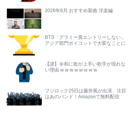
彼氏「俺の親は毒親。だから結婚しても一切関わらなくていい」私「うん」彼氏「そのかわり俺もお前の親と一切関わらない。結婚の挨拶にも行かない」私「えっ」
2026年6月 おすすめ新曲 洋楽編
【ニュース】 広島記念公園を追い出された左翼さん、流石にキモすぎて炎上
女優・南沙良（２４）「私は陰キャ。人と話したくないので家に引きこもってPCでアニメを観ていたい」
【動画】美少女4人組の20年後の姿がヤバいwwwwww
レインボー池田、アナウンサーと結婚ｗｗｗｗｗ
「外国人受け入れ反対」大幅増 若い世代で多く
BTS「グラミー賞エントリーしない」
アジア部門ボイコットで大変なことに
長瀬智也さん、バイク画像を投稿するも見た目が汚らしいとネットの女性たちから批判…謝罪
韓国サッカー協会、外国人審判を性接待で買収しまくっていた事が判明
【悲報】高市早苗に逆らった財務官僚、異例の左遷ｗｗｗｗｗｗｗｗ
【画像】抜けるヱロアニメ教えてｗｗｗｗｗ
【謎】令和に歌が上手い歌手が現れな
【悲報】ライザさん、お●ぱいを触られてしまうｗｗｗｗｗｗｗｗ
い理由 w w w w w w w w
【画像】ショタガキ、姉がエ●すぎて精通
【画像】ジェフ・ベゾスさん（資産約43兆7700億円）の嫁がコチラｗｗｗｗｗ
北朝鮮の弾道ミサイル部隊、ロシアのヴォロネジ州に展開か…北朝鮮は本質的にウクライナと戦争状態に！
フジロック25日は藤井風が出演、注目
みいちゃん、セコカンになる
はあのバンド！Amazonで無料配信
【驚愕】ボディビルダーさん、団体を移籍した途端別人になってしまう
転校生と仲良くなってその子の家に遊びに行ったら私が小さい頃に撮った写真があった
【動画】両方馬鹿（笑）ミニストップでトラックと衝突したドラレコが（ノ∇`）