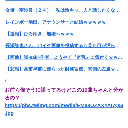
女優・南沙良（２４）「私は陰キャ。人と話したくないので家に引きこもってPCでアニメを観ていたい」
レインボー池田、アナウンサーと結婚ｗｗｗｗｗ
【速報】ひろゆき、離婚へｗｗｗ
長瀬智也さん、バイク画像を投稿するも見た目が汚らしいとネットの女性たちから批判…謝罪
【画像】咲-saki-作者、ようやく『奇乳』に気付くｗｗｗｗ
【悲報】高市早苗に逆らった財務官僚、異例の左遷ｗｗｗｗｗｗｗｗ
2
【動画】福岡の電車、複数の駅で「チンポッ❤」というアナウンスが流れ大騒ぎwwwwwwwww
お前ら偉そうに語ってるけどこの10曲ちゃんと分か
ホリエモン「面接でさ、納豆パックの薄いフィルムって何のために入っていの？って聞くわけ」
るの？
【悲報】高市早苗に逆らった財務官僚、異例の左遷ｗｗｗｗｗｗｗｗ
https://pbs.twimg.com/media/EM98UZAXYAI7Q5I
.jpg
【悲報】ライザさん、お●ぱいを触られてしまうｗｗｗｗｗｗｗｗ
【画像】ジェフ・ベゾスさん（資産約43兆7700億円）の嫁がコチラｗｗｗｗｗ