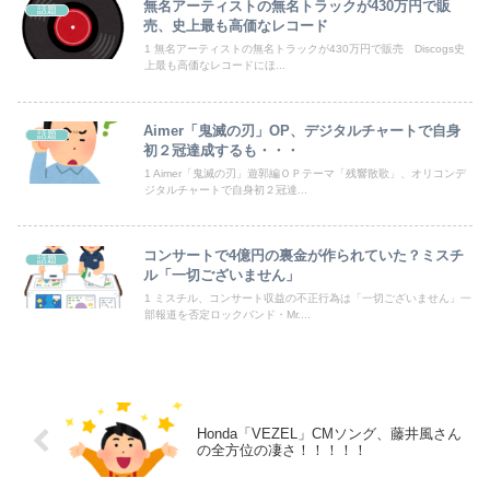
無名アーティストの無名トラックが430万円で販
話題
売、史上最も高価なレコード
後呂有紗アナ 袖口からインナーチラ見え！！
1 無名アーティストの無名トラックが430万円で販売 Discogs史
上最も高価なレコードにほ...
「外国人受け入れ反対」大幅増 若い世代で多く
【画像】抜けるヱロアニメ教えてｗｗｗｗｗ
Aimer「鬼滅の刃」OP、デジタルチャートで自身
話題
初２冠達成するも・・・
北朝鮮の弾道ミサイル部隊、ロシアのヴォロネジ州に展開か…北朝鮮は本質的にウクライナと戦争状態に！
1 Aimer「鬼滅の刃」遊郭編ＯＰテーマ「残響散歌」、オリコンデ
ジタルチャートで自身初２冠達...
【悲報】母親に生活が苦しいから50万くれって言われて断ったら縁切られたんだが
コンサートで4億円の裏金が作られていた？ミスチ
ちいかわの映画、ボンボンドロップシール特典パワーで脅威の盛り返しを見せる
話題
ル「一切ございません」
1 ミスチル、コンサート収益の不正行為は「一切ございません」一
部報道を否定ロックバンド・Mr....
Powered by livedoor 相互RSS
Honda「VEZEL」CMソング、藤井風さん
の全方位の凄さ！！！！！