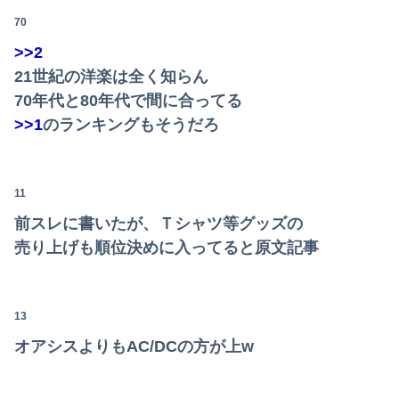
70
みいちゃん、セコカンになる
>>2
転校生と仲良くなってその子の家に遊びに行ったら私が小さい頃に撮った写真があった
21世紀の洋楽は全く知らん
70年代と80年代で間に合ってる
【動画】両方馬鹿（笑）ミニストップでトラックと衝突したドラレコが（ノ∇`）
>>1
のランキングもそうだろ
長男嫁が「お姉ちゃん助けて」と電話してきた。バカトメが、雪の中うちの息子に会いに来ようとしたらしく...
【悲報】米倉涼子さん、フライデーに不意討ちされてしまうｗｗｗｗｗ（画像あり）
11
【朗報】見せブラ、流行る。
前スレに書いたが、Ｔシャツ等グッズの
売り上げも順位決めに入ってると原文記事
【悲報】ソープでイッた後に嬢の耳元で「好き」って囁く瞬間ｗｗｗｗｗｗｗｗwwww
【画像】どのくノ一を快楽責めしたいｗｗｗｗｗ
13
【動画】よく助けられたな。岐阜の川で外国人が溺れてしまう事故。
オアシスよりもAC/DCの方が上w
住み込み先の工場には、女性に異常なほど馴れ馴れしいおっさんがいた。周囲も困り果てていて…