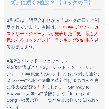
【悲報】米倉涼子さん、フライデーに不意討ちされてしまうｗｗｗｗｗ（画像あり）
ズ」に続く2位は？ 【ロックの日】
【画像】どのくノ一を快楽責めしたいｗｗｗｗｗ
6月9日は、語呂合わせから「ロックの日」に制
【朗報】見せブラ、流行る。
定されています。今回は、
2018年に米ウォール
【ワンピース】ゾロ「女だぞ」エネル「見ればわかる」←ここ好きすぎるｗｗｗｗｗｗｗｗｗｗｗｗｗ
ストリートジャーナルが発表した「史上最も人
気のあるロックバンド」ランキングの結果
を見
お前ら米はどうやって保管してる？ワイはネットでポチったこれやで✌（※画像あり）
てみましょう。
【動画】よく助けられたな。岐阜の川で外国人が溺れてしまう事故。
●第2位：レッド・ツェッペリン
住み込み先の工場には、女性に異常なほど馴れ馴れしいおっさんがいた。周囲も困り果てていて…
第2位に選ばれたのは「レッド・ツェッペリ
【朗報】五百城茉央さん、めざましテレビ出演wwwwwww
ン」。“70年代最大のバンド”ともいわれる通り、
メンバーの個性や楽曲の革新性は後のロック史
【ニュース】 広島記念公園を追い出された左翼さん、流石にキモすぎて炎上
に多大な影響を与えました。「Stairway to
【秋田県】記者会見にオンライン出席したエリート幹部職員、バスローブ姿でタバコを吸いながら説明 県が聞き取りへ
Heaven（天国への階段）」や「Immigrant
Song（移民の歌）」など名曲の数々で知られて
後呂有紗アナ 袖口からインナーチラ見え！！
います。