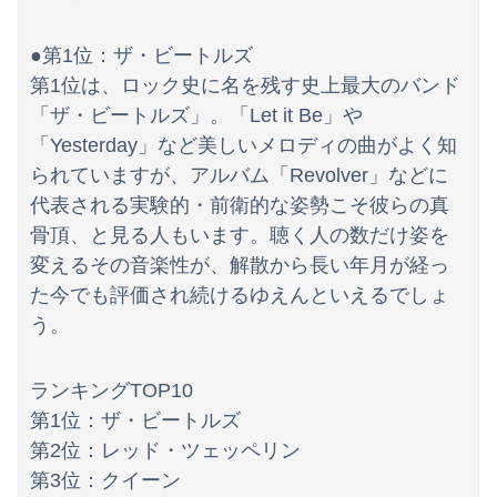
「外国人受け入れ反対」大幅増 若い世代で多く
●第1位：ザ・ビートルズ
【画像】抜けるヱロアニメ教えてｗｗｗｗｗ
第1位は、ロック史に名を残す史上最大のバンド
北朝鮮の弾道ミサイル部隊、ロシアのヴォロネジ州に展開か…北朝鮮は本質的にウクライナと戦争状態に！
「ザ・ビートルズ」。「Let it Be」や
「Yesterday」など美しいメロディの曲がよく知
られていますが、アルバム「Revolver」などに
代表される実験的・前衛的な姿勢こそ彼らの真
骨頂、と見る人もいます。聴く人の数だけ姿を
変えるその音楽性が、解散から長い年月が経っ
た今でも評価され続けるゆえんといえるでしょ
う。
ランキングTOP10
第1位：ザ・ビートルズ
第2位：レッド・ツェッペリン
第3位：クイーン