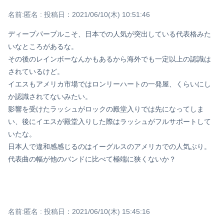
名前:
匿名
:
投稿日：2021/06/10(木) 10:51:46
ディープパープルこそ、日本での人気が突出している代表格みた
いなところがあるな。
その後のレインボーなんかもあるから海外でも一定以上の認識は
されているけど。
イエスもアメリカ市場ではロンリーハートの一発屋、くらいにし
か認識されてないみたい。
影響を受けたラッシュがロックの殿堂入りでは先になってしま
い、後にイエスが殿堂入りした際はラッシュがフルサポートして
Powered by livedoor 相互RSS
いたな。
日本人で違和感感じるのはイーグルスのアメリカでの人気ぶり。
代表曲の幅が他のバンドに比べて極端に狭くないか？
名前:
匿名
:
投稿日：2021/06/10(木) 15:45:16