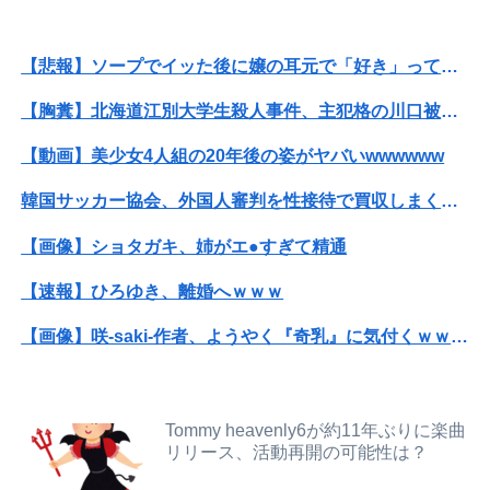
【動画】両方馬鹿（笑）ミニストップでトラックと衝突したドラレコが（ノ∇`）
【悲報】ソープでイッた後に嬢の耳元で「好き」って囁く瞬間ｗｗｗｗｗｗｗｗwwww
長男嫁が「お姉ちゃん助けて」と電話してきた。バカトメが、雪の中うちの息子に会いに来ようとしたらしく...
【胸糞】北海道江別大学生殺人事件、主犯格の川口被告(19)に無期懲役の判決
【悲報】米倉涼子さん、フライデーに不意討ちされてしまうｗｗｗｗｗ（画像あり）
【動画】美少女4人組の20年後の姿がヤバいwwwwww
【朗報】見せブラ、流行る。
韓国サッカー協会、外国人審判を性接待で買収しまくっていた事が判明
【悲報】ソープでイッた後に嬢の耳元で「好き」って囁く瞬間ｗｗｗｗｗｗｗｗwwww
【画像】ショタガキ、姉がエ●すぎて精通
【画像】どのくノ一を快楽責めしたいｗｗｗｗｗ
【速報】ひろゆき、離婚へｗｗｗ
【動画】よく助けられたな。岐阜の川で外国人が溺れてしまう事故。
【画像】咲-saki-作者、ようやく『奇乳』に気付くｗｗｗｗ
住み込み先の工場には、女性に異常なほど馴れ馴れしいおっさんがいた。周囲も困り果てていて…
【悲報】高市早苗に逆らった財務官僚、異例の左遷ｗｗｗｗｗｗｗｗ
【朗報】五百城茉央さん、めざましテレビ出演wwwwwww
【動画】福岡の電車、複数の駅で「チンポッ❤」というアナウンスが流れ大騒ぎwwwwwwwww
Tommy heavenly6が約11年ぶりに楽曲
【秋田県】記者会見にオンライン出席したエリート幹部職員、バスローブ姿でタバコを吸いながら説明 県が聞き取りへ
リリース、活動再開の可能性は？
ホリエモン「面接でさ、納豆パックの薄いフィルムって何のために入っていの？って聞くわけ」
【胸糞】北海道江別大学生殺人事件、主犯格の川口被告(19)に無期懲役の判決