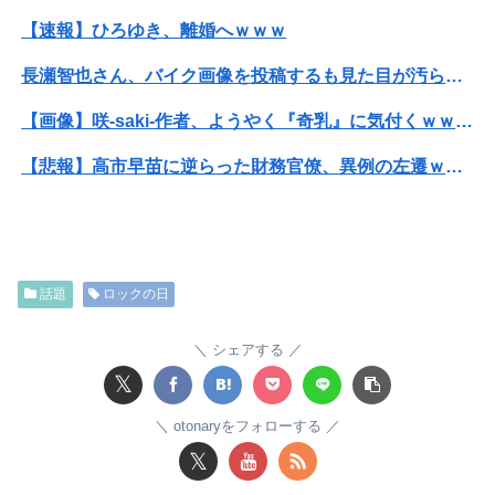
【速報】ひろゆき、離婚へｗｗｗ
長瀬智也さん、バイク画像を投稿するも見た目が汚らしいとネットの女性たちから批判…謝罪
【画像】咲-saki-作者、ようやく『奇乳』に気付くｗｗｗｗ
【悲報】高市早苗に逆らった財務官僚、異例の左遷ｗｗｗｗｗｗｗｗ
【動画】福岡の電車、複数の駅で「チンポッ❤」というアナウンスが流れ大騒ぎwwwwwwwww
ホリエモン「面接でさ、納豆パックの薄いフィルムって何のために入っていの？って聞くわけ」
話題
ロックの日
【悲報】高市早苗に逆らった財務官僚、異例の左遷ｗｗｗｗｗｗｗｗ
【悲報】ライザさん、お●ぱいを触られてしまうｗｗｗｗｗｗｗｗ
シェアする
𝕏
【画像】ジェフ・ベゾスさん（資産約43兆7700億円）の嫁がコチラｗｗｗｗｗ
otonaryをフォローする
みいちゃん、セコカンになる
𝕏
転校生と仲良くなってその子の家に遊びに行ったら私が小さい頃に撮った写真があった