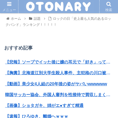
メニュー
検索
ホーム
話題
ロックの日「史上最も人気のあるロッ
クバンド」ランキング！！！！！
おすすめ記事
【悲報】ソープでイッた後に嬢の耳元で「好き」って囁く瞬間ｗｗｗｗｗｗｗｗwwww
【胸糞】北海道江別大学生殺人事件、主犯格の川口被告(19)に無期懲役の判決
【動画】美少女4人組の20年後の姿がヤバいwwwwww
韓国サッカー協会、外国人審判を性接待で買収しまくっていた事が判明
【画像】ショタガキ、姉がエ●すぎて精通
【速報】ひろゆき、離婚へｗｗｗ