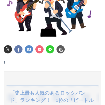
レインボー池田、アナウンサーと結婚ｗｗｗｗｗ
長瀬智也さん、バイク画像を投稿するも見た目が汚らしいとネットの女性たちから批判…謝罪
【悲報】高市早苗に逆らった財務官僚、異例の左遷ｗｗｗｗｗｗｗｗ
【悲報】ライザさん、お●ぱいを触られてしまうｗｗｗｗｗｗｗｗ
【画像】ジェフ・ベゾスさん（資産約43兆7700億円）の嫁がコチラｗｗｗｗｗ
𝕏
みいちゃん、セコカンになる
1
【驚愕】ボディビルダーさん、団体を移籍した途端別人になってしまう
転校生と仲良くなってその子の家に遊びに行ったら私が小さい頃に撮った写真があった
【動画】両方馬鹿（笑）ミニストップでトラックと衝突したドラレコが（ノ∇`）
「史上最も人気のあるロックバン
長男嫁が「お姉ちゃん助けて」と電話してきた。バカトメが、雪の中うちの息子に会いに来ようとしたらしく...
ド」ランキング！ 1位の「ビートル