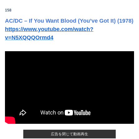
158
AC/DC – If You Want Blood (You’ve Got It) (1978)
https://www.youtube.com/watch?
v=N5XQQQOrmd4
広告を閉じて動画再生