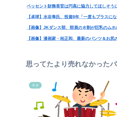
ベッセント財務長官は円高に協力してほしそう
【画像】JKダンス部、部員の８割が巨乳のムホ
【画像】井口裕香(36)、タンクトップがはち
【動画】福岡の電車、複数の駅で「チンポッ❤」
思ってたより売れなかった
【衝撃】ワイのパッパ、会社でナンバーツーに
【画像】AIさん、女の化粧を取っ払ってしまう
ネタ
全く相手のこと考えてないと思うこと。
正直イオン爆発の件店舗側がそこまで悪いと思