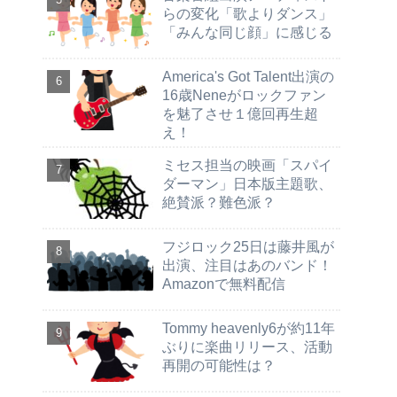
らの変化「歌よりダンス」
「みんな同じ顔」に感じる
America's Got Talent出演の
16歳Neneがロックファン
を魅了させ１億回再生超
え！
ミセス担当の映画「スパイ
ダーマン」日本版主題歌、
絶賛派？難色派？
フジロック25日は藤井風が
出演、注目はあのバンド！
Amazonで無料配信
Tommy heavenly6が約11年
ぶりに楽曲リリース、活動
再開の可能性は？