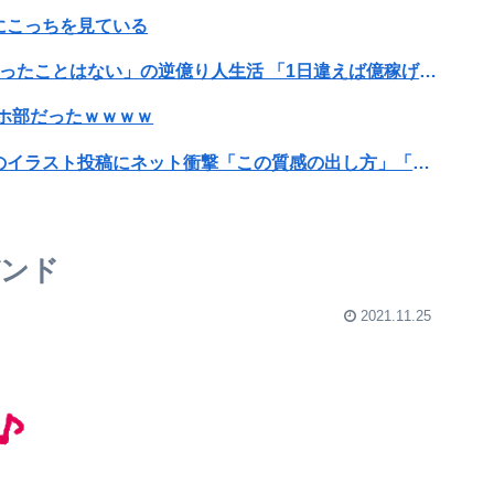
にこっちを見ている
【卓球】水谷隼氏、投資8年「一度もプラスになったことはない」の逆億り人生活 「1日違えば億稼げるときも何回もあった」
ホ部だったｗｗｗｗ
【画像】漫画家・桂正和、最新のパンツ＆お尻のイラスト投稿にネット衝撃「この質感の出し方」「実写かと思いました」
切れそうなくらいデカイｗｗｗｗｗｗｗｗｗｗｗ
というアナウンスが流れ大騒ぎwwwwwwwww
バンド
なった結果ｗｗｗｗｗｗｗｗｗｗ
2021.11.25
⇒結果ｗｗｗｗｗｗｗ
伯母が見合い話を持ってきた。相手は四十路職歴なし。断ったら…男「男は怖くない、一度経験すれば分かる。君に会う時の為に経験を重ねたよ。練習台は…
えないんやが