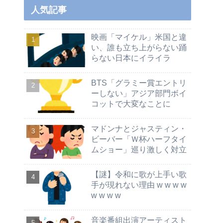
人気記事
映画「マイケル」米国と違
い、誰も立ち上がらない踊
らない日本にイライラ
BTS「グラミー賞エントリ
ーしない」アジア部門ボイ
コットで大変なことに
マドンナとジャスティン・
ビーバー「Ｗ杯ハーフタイ
ムショー」巡り激しく対立
【謎】令和に歌が上手い歌
手が現れない理由 w w w w
w w w w
音楽番組出演アーティスト