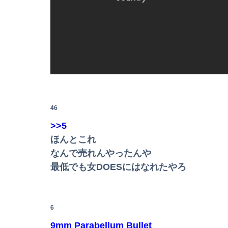
ベッセント財務長官は円高に協力してほしそう
【悲報】お前らアニメにわかが過ぎてこのアニ
【GIF動画】宮城の可愛すぎるチアさん、甲子
46
>>5
ほんとこれ
なんで売れんやったんや
最低でも女DOESにはなれたやろ
6
9mm Parabellum Bullet