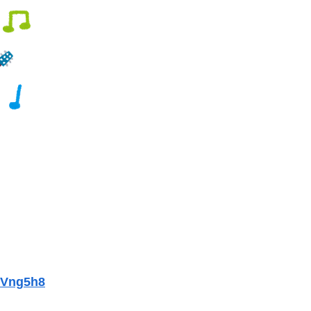
学生のころ資格勉強含めて頑張った結果いいところに就職した姉をひがんで「どうせ今の時代の女優遇雇用」とか暴言吐く兄の神経が分からん
がつくwwwwwww
りません」
たら私が小さい頃に撮った写真があった
ホ部だったｗｗｗｗ
が汚らしいとネットの女性たちから批判…謝罪
ｗｗｗｗｗｗ
性「傷ついたので訴えます」
大の流行に
pVng5h8
母「おばあちゃんが従兄弟と結婚させようとしてる」私「ちょうどいい、その話利用するわ」→3日後にまさかの展開…