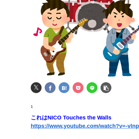
【画像】佐倉綾音(32)、自分のシコポイントに気
ジャンポケ斎藤「性行為の許諾は取ったことあ
転校生と仲良くなってその子の家に遊びに行っ
【画像】JKダンス部、部員の８割が巨乳のムホ
長瀬智也さん、バイク画像を投稿するも見た目
【悲報】男が嫌いな男の特徴がこちらｗｗｗｗ
𝕏
みいちゃん、セコカンになる
1
女性「レイプされました」検事「嘘では？」女
これはNICO Touches the Walls
【コンゴ】エボラ出血熱、感染3600人…過去最
https://www.youtube.com/watch?v=-vln