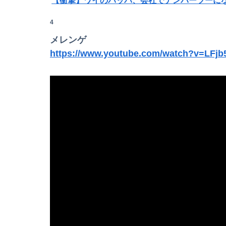
【衝撃】ワイのパッパ、会社でナンバーツーに
転校生と仲良くなってその子の家に遊びに行っ
4
メレンゲ
【画像】JKダンス部、部員の８割が巨乳のムホ
https://www.youtube.com/watch?v=LFj
長瀬智也さん、バイク画像を投稿するも見た目
【悲報】男が嫌いな男の特徴がこちらｗｗｗｗ
みいちゃん、セコカンになる
女性「レイプされました」検事「嘘では？」女
【コンゴ】エボラ出血熱、感染3600人…過去最
【日向坂46】今回はお手頃価格？日向坂46とB
【うなぎとにんにく】焼き鳥焼いてるから見て