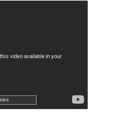
EAMSのコラボが決定！！
クレメンスｗｗｗ（画像あり）
今新卒、会社で課長クラスの人に半年以上私だけ攻撃され続けた。精神的にも身体的にも参ってしまった
現在養護施設で暮らしています
なのにそれを理解してない奴が多すぎる
ーぼーだったｗ
が止まらない
画再生
このジャンルはそろそろ終わりかな」
IF動画あり】
んざりしてるやつｗｗｗｗｗｗｗ