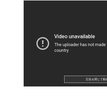
【日向坂46】今回はお手頃価格？日向坂46とB
【うなぎとにんにく】焼き鳥焼いてるから見て
アイナ・ジ・エンドの尻はタマランわ
高校３年生の女です。家が嫌いすぎて家を出て
中国と仲良くしたほうが日本にメリットだらけ
【朗画像】人気セクシー女優は大半がマン毛ぼ
【画像】影山優佳さん(25)、下着姿であたシコ
広告を閉じて動
【これは重い】江口寿史さん「自分の絵ごと、
刈川くるみアナ くっきり巨乳が揺れる！！【G
「住信SBI」が「ドコモの銀行」に変わってう