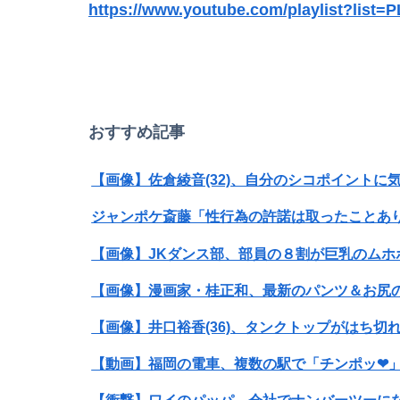
https://www.youtube.com/playlist?li
過給なしで420ps。しかもL型エンジン…このS
モンハン自衛隊 第１７８話
【画像】32歳美人さん、漫画グッズの注文キャ
おすすめ記事
【悲報】お前らアニメにわかが過ぎてこのアニ
【画像】佐倉綾音(32)、自分のシコポイントに気
【GIF動画】宮城の可愛すぎるチアさん、甲子
ジャンポケ斎藤「性行為の許諾は取ったことあ
【画像】JKダンス部、部員の８割が巨乳のムホ
【画像】井口裕香(36)、タンクトップがはち
【動画】福岡の電車、複数の駅で「チンポッ❤」