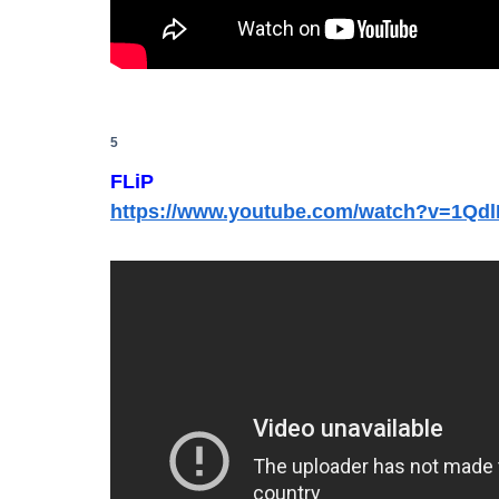
アイナ・ジ・エンドの尻はタマランわ
高校３年生の女です。家が嫌いすぎて家を出て
【これは重い】江口寿史さん「自分の絵ごと、
5
FLiP
【悲報】ジ・Oが急に動かなくなった
https://www.youtube.com/watch?v=1Q
【画像】影山優佳さん(25)、下着姿であたシコ
Powered by livedoor 相互RSS
過給なしで420ps。しかもL型エンジン…このS
SEXに10万円払ってしまったらこうなるwww
「住信SBI」が「ドコモの銀行」に変わってう
【動画】美人ボートレーサーさん(24)、ガチで美
【画像】32歳美人さん、漫画グッズの注文キャ