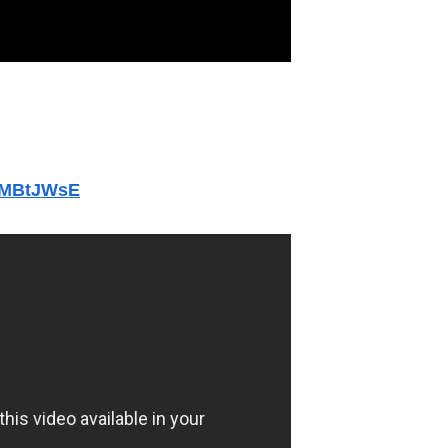
今新卒、会社で課長クラスの人に半年以上私だけ攻撃され続けた。精神的にも身体的にも参ってしまった
現在養護施設で暮らしています
このジャンルはそろそろ終わりかな」
dlMBtJWsE
が止まらない
31Zいくらかかってるんだ…
んざりしてるやつｗｗｗｗｗｗｗ
人wwwwww
ンセルを43億円分繰り返しまくり逮捕