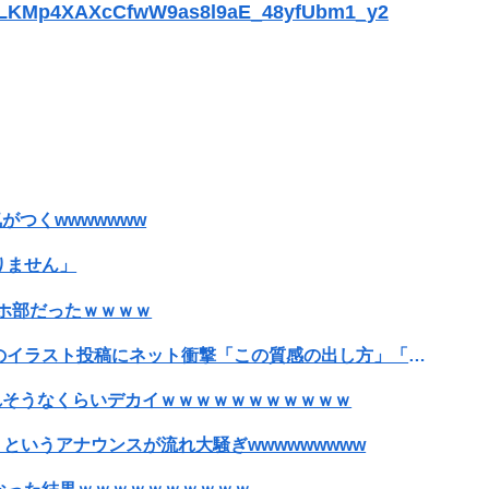
st=PLKMp4XAXcCfwW9as8l9aE_48yfUbm1_y2
31Zいくらかかってるんだ…
ンセルを43億円分繰り返しまくり逮捕
メ知らないｗｗｗｗｗ
がつくwwwwwww
園で発見される
りません」
ホ部だったｗｗｗｗ
【画像】漫画家・桂正和、最新のパンツ＆お尻のイラスト投稿にネット衝撃「この質感の出し方」「実写かと思いました」
切れそうなくらいデカイｗｗｗｗｗｗｗｗｗｗｗ
というアナウンスが流れ大騒ぎwwwwwwwww