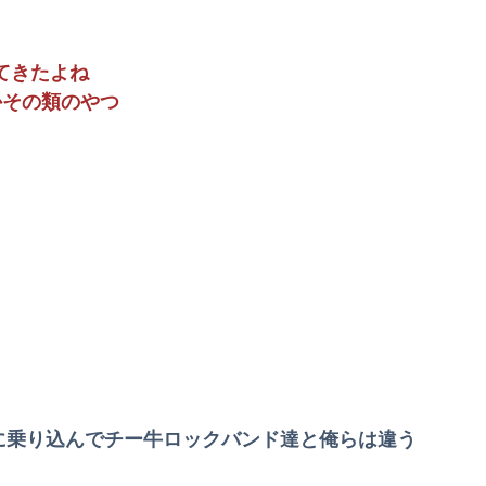
崩で死亡
てきたよね
謎だよな
とかその類のやつ
！
肌のキメ細やかさが違う』
日に乗り込んでチー牛ロックバンド達と俺らは違う