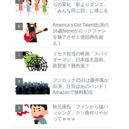
らの変化「歌よりダンス」
「みんな同じ顔」に感じる
America's Got Talent出演の
16歳Neneがロックファン
を魅了させ１億回再生超
え！
ミセス担当の映画「スパイ
ダーマン」日本版主題歌、
絶賛派？難色派？
フジロック25日は藤井風が
出演、注目はあのバンド！
Amazonで無料配信
秋元康氏「ファンから猛バ
ッシング」クソ曲作りやが
ってｗｗｗ