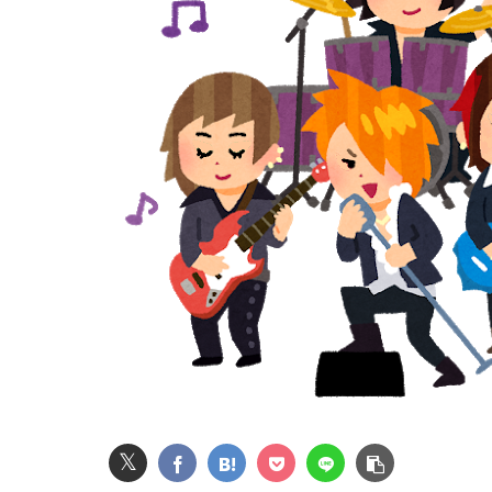
異世界おじさん←こいつに2期がない理由・・・
この小さな出来事でこの実行力の差よ…と人生
【画像】アナウンサーさん(26)、地上波で自前の
【驚愕】年商10億円を超える『ひとり親方』が激増
【画像】AKBのセンター、レベチな事が世間に
息子のオ●ニーを発見したワイの嫁、全ての対
【動画】台風13号の進路予想、明らかにおかし
𝕏
【悲報】NISA大暴落 ワイ一晩でマイナス20