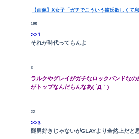
【画像】X女子「ガチでこういう彼氏欲しくて息で
日本人「ジョジョの最高傑作は3部！」←これ
【悲報】Mrs. GREEN APPLE、マジで逝くww
190
【日向坂46】月刊ジャイアンツ公式、重大告知
>>1
【驚愕】年商10億円を超える『ひとり親方』が激増
【悲報】乃木オタ『イコラブやとき宣と比べて
それが時代ってもんよ
【画像】AKBのセンター、レベチな事が世間に
【悲報】日本人、バカかもしれない。食品消費税減
息子のオ●ニーを発見したワイの嫁、全ての対
【動画】渋谷にあるナイトプールがガチヱロす
3
【動画】台風13号の進路予想、明らかにおかし
ラルクやグレイがガチなロックバンドなの
がトップなんだもんなあ( ´Д｀)
22
【悲報】NISA大暴落 ワイ一晩でマイナス20
>>3
同期との昼飯。餃子定食の量が多く食ってもら
髭男好きじゃないがGLAYより全然上だと