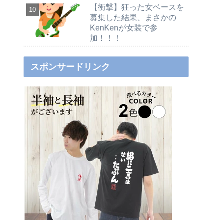
【衝撃】狂った女ベースを
募集した結果、まさかの
KenKenが女装で参
加！！！
スポンサードリンク