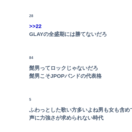
社内会議で「施術」を「せじゅつ」と読んだら
28
体調不良で休んでパチ●コ通ってたら、数十日
>>22
GLAYの全盛期には勝てないだろ
【竜王戦】柵木幹太五段が先勝
84
世界初の超伝導量子熱機関…燃料もピストンも
髭男ってロックじゃないだろ
ナマポ無職「お前ら全員ぶっ殺しに行ってやる
髭男こそJPOPバンドの代表格
【画像あり】令和最新版・宇垣美里さん(35)ｗ
5
【恐怖】酒とタバコを愛する日常系女性YouTu
ふわっとした歌い方多いよね男も女も含め
声に力強さが求められない時代
【画像】避難所の女がHすぎるｗｗｗｗｗ