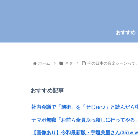
おすすめ
ホーム
ネタ
今の日本の音楽シーンって、
おすすめ記事
社内会議で「施術」を「せじゅつ」と読んだら
ナマポ無職「お前ら全員ぶっ殺しに行ってやる
【画像あり】令和最新版・宇垣美里さん(35)ｗ