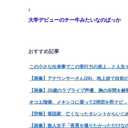
同期との昼飯。餃子定食の量が多く食ってもら
1
大学デビューのチー牛みたいなのばっか
体調不良で休んでパチ●コ通ってたら、数十日
トラウデン直美キャスター うっすらと谷間の裾
おすすめ記事
【竜王戦】柵木幹太五段が先勝
この小さな出来事でこの実行力の差よ…と人生
【画像】アナウンサーさん(26)、地上波で自前の
世界初の超伝導量子熱機関…燃料もピストンも
オコエ瑠偉、メキシコに渡って2球団を即クビ→
今週の「鵺の陰陽師」感想、修業の成果で姿を変
【悲報】落語家、亡くなったタレントからいじ
【恐怖】酒とタバコを愛する日常系女性YouTu
世界一の登山家ニルマル・プルジャ(43歳)、雪