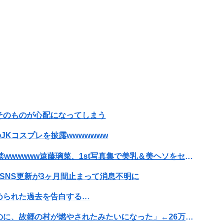
おうと思ったら俺の餃子にタレと酢を直接かけた
単位の証拠写真撮られて会社クビになった
【悲報】共同通信「高市総理、避難所3分間の被災地熊本視察動画に批判！」 → 内閣報道官「避難所視察は51分間！大変な状況の中で、1時間近く受け入...
野！！【GIF動画あり】
そのものが心配になってしまう
嫁の浮気発覚から再構築を続けて8ヶ月、愛しさと憎しみが交互に押し寄せてる。もう一回俺に恋させてあげたい。
JKコスプレを披露wwwwwww
【予算100万】市長「特定外来生物クビアカは気持ち悪い虫だしそんな需要ないと思う」1匹300円相当の報奨金→初日に42万取られ焦り
【画像】20歳のラブライブ声優、胸の谷間を解禁wwwwww遠藤璃菜、1st写真集で美乳＆美ヘソをセクシー露出！！！
ない量子エンジンが回った！
SNS更新が3ヶ月間止まって消息不明に
えた四衲！！ その力とは…！？【156話】
められた過去を告白する…
ber、ガチで体が終わる・・・
【画像】旅人女子「夜景を撮りたかっただけなのに、故郷の村が燃やされたみたいになった」←26万ｲｲﾈｗｗｗｗ
崩で死亡