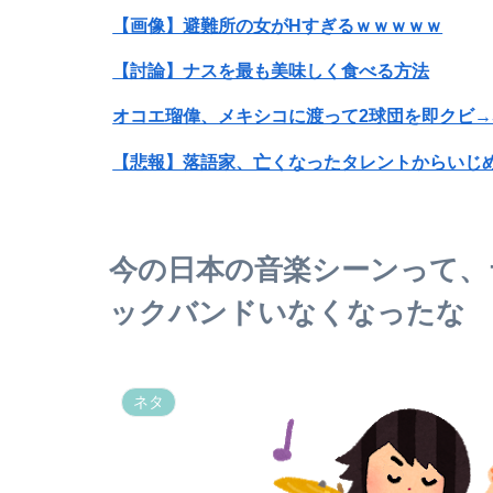
【画像】避難所の女がHすぎるｗｗｗｗｗ
【討論】ナスを最も美味しく食べる方法
オコエ瑠偉、メキシコに渡って2球団を即クビ→
【悲報】落語家、亡くなったタレントからいじ
【画像】X女子「ガチでこういう彼氏欲しくて息で
今の日本の音楽シーンって、
【悲報】Mrs. GREEN APPLE、マジで逝くww
ックバンドいなくなったな
高校野球の暑さ対策として18時から4試合深夜
【正論】白人男性「日本の接客はうるさい」
ネタ
【画像】外国人が絶対に食べられない日本料理第1
【画像】“ルフィ”強盗事件、幹部の男に懲役2