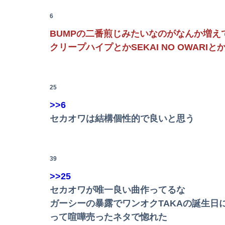
世界一の登山家ニルマル・プルジャ(43歳)、雪
6
【討論】ナスを最も美味しく食べる方法
BUMPの二番煎じみたいなのがなんか増え
日本人「ジョジョの最高傑作は3部！」←これ
クリープハイプとかSEKAI NO OWARI
【日向坂46】月刊ジャイアンツ公式、重大告知
【悲報】乃木オタ『イコラブやとき宣と比べて
25
>>6
Powered by livedoor 相互RSS
セカオワは結構個性的で良いと思う
39
>>25
セカオワが唯一良い曲作ってるな
ガーシーの暴露でワンオクTAKAの誕生
って喧嘩売ったネタで惚れた