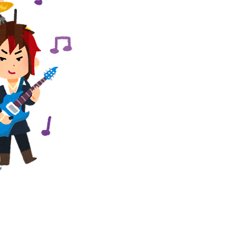
そのものが心配になってしまう
JKコスプレを披露wwwwwww
【画像】20歳のラブライブ声優、胸の谷間を解禁wwwwww遠藤璃菜、1st写真集で美乳＆美ヘソをセクシー露出！！！
 Mac miniを大量購入しAIを従業員に
バレ始めるｗｗｗｗｗｗｗ
応を間違えてしまう…
い…
【画像】ハビタ部長「戻れるなら売上金庫に戻して 無理なら全然いいです イオンが戻って良いって言わなきゃ入ったらダメです」
俺の実家、台所の床が腐って米びつに虫が湧くレベルの汚家。妊娠中の嫁はストレスＭＡＸ。なのにお袋は「これでも嫁のために気を遣ってやってる。嫁こそもっとうちに合わせるべき」
万円も吹き飛んだもよう