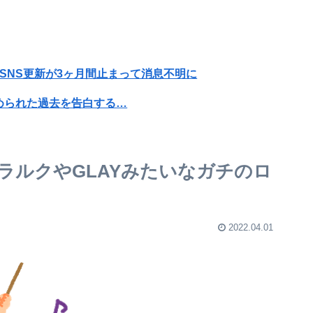
SNS更新が3ヶ月間止まって消息不明に
められた過去を告白する…
【画像】旅人女子「夜景を撮りたかっただけなのに、故郷の村が燃やされたみたいになった」←26万ｲｲﾈｗｗｗｗ
きん」 2000万バズ
ラルクやGLAYみたいなガチのロ
wwww
までやれば涼しいまま試合出来るじゃん
2022.04.01
位wwwwwwwww
0年の有罪判決確定！！！