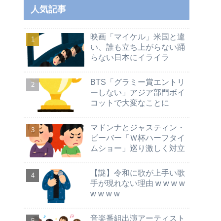
人気記事
映画「マイケル」米国と違
い、誰も立ち上がらない踊
らない日本にイライラ
BTS「グラミー賞エントリ
ーしない」アジア部門ボイ
コットで大変なことに
マドンナとジャスティン・
ビーバー「Ｗ杯ハーフタイ
ムショー」巡り激しく対立
【謎】令和に歌が上手い歌
手が現れない理由 w w w w
w w w w
音楽番組出演アーティスト