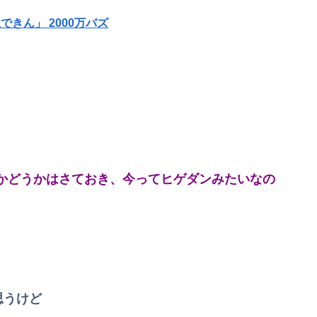
きん」 2000万バズ
謎だよな
wwww
！
 Mac miniを大量購入しAIを従業員に
肌のキメ細やかさが違う』
バレ始めるｗｗｗｗｗｗｗ
税（8%→1%）に93.2%の国民が賛成してしまう
応を間違えてしまう…
ぎると話題にｗ
い…
かどうかはさておき、今ってヒゲダンみたいなの
【画像】ハビタ部長「戻れるなら売上金庫に戻して 無理なら全然いいです イオンが戻って良いって言わなきゃ入ったらダメです」
俺の実家、台所の床が腐って米びつに虫が湧くレベルの汚家。妊娠中の嫁はストレスＭＡＸ。なのにお袋は「これでも嫁のために気を遣ってやってる。嫁こそもっとうちに合わせるべき」
万円も吹き飛んだもよう
おうと思ったら俺の餃子にタレと酢を直接かけた
思うけど
【悲報】共同通信「高市総理、避難所3分間の被災地熊本視察動画に批判！」 → 内閣報道官「避難所視察は51分間！大変な状況の中で、1時間近く受け入...