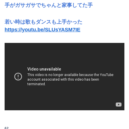
手がガサガサでちゃんと家事してた手
Powered by livedoor 相互RSS
若い時は歌もダンスも上手かった
https://youtu.be/SLUsYASM7IE
62