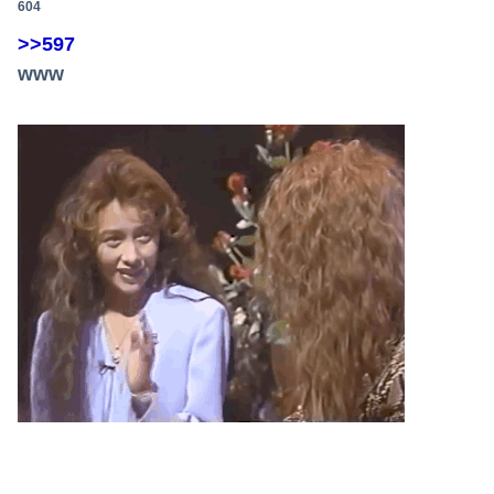
604
>>597
www