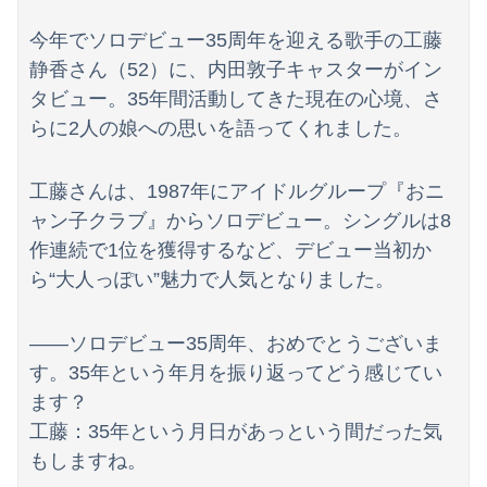
私「50万円使ったって本当？」監査ママ「来月には絶対返すから…」→約束を信じて待った結果、警察に通報することになり…
今年でソロデビュー35周年を迎える歌手の工藤
【AKB48】平田侑希、山崎空、久保姫菜乃、八木愛月にある｢私、リア充を満喫してます！｣感？【ゆき・そらら・ちゃんひな・あづ】
静香さん（52）に、内田敦子キャスターがイン
【画像】まんさん「オフ会に呼んだ覚えない人がずっといたので晒すわ」（パシャ）
タビュー。35年間活動してきた現在の心境、さ
らに2人の娘への思いを語ってくれました。
【悲報】ロシア系ハッカー集団の要求を拒否して神復旧した大手冷凍ニチレイ、宣言通り全ての盗んだデータが公開される
【群馬】デカいNinja乗りさん、後方確認しない軽四に当てられてしまう。
工藤さんは、1987年にアイドルグループ『おニ
ャン子クラブ』からソロデビュー。シングルは8
【動画】急病人？横須賀の国道16号でおかしな事故が撮影される。
作連続で1位を獲得するなど、デビュー当初か
旦那のとこのパート事務員(美人)に呼び止められた。すると「あんな物(昼食)を旦那さんに食べさせるなんて信じられない！」と言い出し...
ら“大人っぽい”魅力で人気となりました。
浦野芽良アナ ピタピタ透けニットの乗せ乳！！【GIF動画あり】
――ソロデビュー35周年、おめでとうございま
アジアにおける日本の主人公感エグすぎないか？？
す。35年という年月を振り返ってどう感じてい
ます？
【これは重い】アンガ田中「日本が核兵器を持てば“日本も持った”と世界中に広がる」
工藤：35年という月日があっという間だった気
海外「日本人は何に使ってるんだ？」 世界的ブームの日本の食品、買ってみたものの使い道が分からない外国人が続出
もしますね。