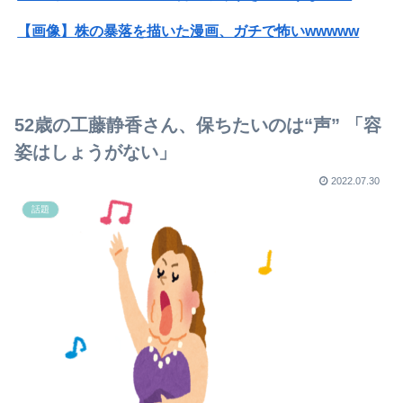
【画像】株の暴落を描いた漫画、ガチで怖いwwwww
【画像】女の子「ママー！ちいかわシール貼ったよー！」→母親の心をざわつかせてしまうｗｗｗｗ
トランプ「イランが核兵器を作れば、イタリアを2分で消滅させる」メローニ「核を持っている国で実際に使ったアホはアメリカだけｗ」
52歳の工藤静香さん、保ちたいのは“声” 「容
【速報】USスチール、1800億円の黒字wwwwwwwwwwwwwwwwwwwwwwww
姿はしょうがない」
【衝撃】『スパイダーマン：ブランニュー・デイ』興行収入2622億円、2週目も好調
2022.07.30
話題
紙で指を切った40代男性。絆創膏を貼って放置→激痛で救急搬送され腕切断
【画像】雛形あきこ（48）水着グラビア写真集発売へｗｗｗｗｗｗｗｗｗｗｗ
「消費税を下げようとすると、野党が『よくない』と言うのが理解できない」片山さつき財務大臣が静岡市清水区で講演
【朗報】Kindleセール クレしんが33円、まもって守護月天全巻99円
数年前に私が旅行先で落とした財布の中身が何年も経ってから別の旅行先で私自身によって拾われた
【画像】ミスヤングチャンピオン2026のボーイッシュお胸ｗｗｗｗｗｗｗｗｗｗｗｗｗｗｗｗｗｗｗｗ