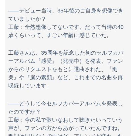
【速報】ちいかわ「モモンガ天誅編」始まる
――デビュー当時、35年後のご自身を想像でき
【動画】経済崩壊で職が無い中国、投げ銭目当ての路上〇〇をする物乞いが大量発生・・・・
ていましたか？
工藤：全然想像してないです。だって当時の40
長崎の語り部のお爺ちゃん(84)、学生に『日本も核武装が必要』と言われびっくり
歳くらいって、すごい年齢に感じていた。
工藤さんは、35周年を記念した初のセルフカバ
ーアルバム『感受』（発売中）を発表。ファン
からのリクエストをもとに選曲された、『慟
哭』や『嵐の素顔』など、これまでの名曲を再
収録しています。
――どうして今セルフカバーアルバムを発表し
たのですか？
工藤：今の私で歌いなおして聴きたいっていう
声が、ファンの方からあがっていたんですね。