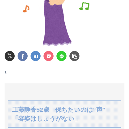
【朗報】ダウンタウンプラス絶好調の松本人志(62)、見た目がいまだにめっちゃ若々しいｗｗｗｗｗｗｗｗｗｗｗｗｗｗｗｗｗｗｗｗｗ（画像あり）
【画像】女さん「貧乳だから男水着で市民プールいったら周りがコソコソしだしてやばいwwwwwwww」5万いいね
6月ワイ「株で500万儲けたわ このままなら仕事辞めれるかも」→２ヶ月後...
レインボー池田、超美人女子アナと結婚wwwwwww
𝕏
【愕然】念願の彼女できたんだけど・・・・・・とんでもない素性が見えてきた・・・・・・
【画像】人工肛門の松本人志さん、最新の姿に心配の声殺到…
1
【悲報】NISA大暴落 一晩でマイナス20万円も吹き飛んだもよう
彼氏が私の友達を勝手に評価する。友達の写真を見せたら「この子はモテそう」「この子は彼氏できなさそう」
【熊本地震】専門家「イオンモール熊本の爆心地に…喫煙所と自販機」警察・消防「」←これ・・・
工藤静香52歳 保ちたいのは“声”
「容姿はしょうがない」
北アルプス槍ヶ岳周辺で19歳の男子大学生が遭難 単独で1泊2日の予定で入山も連絡取れず 警察が9日以降捜索予定