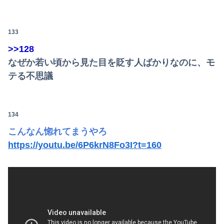
133
>>128
なぜか若い頃から見た目を貶す人ばかりなのに、モ
テる不思議
134
こんなん惚れてまうやろ
https://youtu.be/6P6krN8Fo3I?t=160