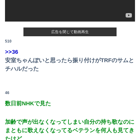
長崎の語り部のお爺ちゃん(84)、学生に『日本も核武装が必要』と言われびっくり
広告を閉じて動画再生
510
>>36
安室ちゃんぽいと思ったら振り付けがTRFのサムと
チハルだった
46
数日前NHKで見た
加齢で声が出なくなってしまい自分の持ち歌なのに
まともに歌えなくなってるベテランを何人も見てき
たけど