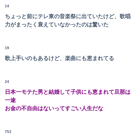
14
【画像】女の子「ママー！ちいかわシール貼ったよー！」→母親の心をざわつかせてしまうｗｗｗｗ
ちょっと前にテレ東の音楽祭に出ていたけど、歌唱
トランプ「イランが核兵器を作れば、イタリアを2分で消滅させる」メローニ「核を持っている国で実際に使ったアホはアメリカだけｗ」
力がまったく衰えていなかったのは驚いた
【速報】USスチール、1800億円の黒字wwwwwwwwwwwwwwwwwwwwwwww
彼氏が私の友達を勝手に評価する。友達の写真を見せたら「この子はモテそう」「この子は彼氏できなさそう」
19
歌上手いのもあるけど、楽曲にも恵まれてる
北アルプス槍ヶ岳周辺で19歳の男子大学生が遭難 単独で1泊2日の予定で入山も連絡取れず 警察が9日以降捜索予定
私「50万円使ったって本当？」監査ママ「来月には絶対返すから…」→約束を信じて待った結果、警察に通報することになり…
24
【AKB48】平田侑希、山崎空、久保姫菜乃、八木愛月にある｢私、リア充を満喫してます！｣感？【ゆき・そらら・ちゃんひな・あづ】
日本一モテた男と結婚して子供にも恵まれて旦那は
【悲報】ロシア系ハッカー集団の要求を拒否して神復旧した大手冷凍ニチレイ、宣言通り全ての盗んだデータが公開される
一途
お金の不自由はないってすごい人生だな
【動画】ロシアの少年、姉（14）の水着姿に勃起してしまうｗｗｗｗｗｗ
【画像】まんさん「オフ会に呼んだ覚えない人がずっといたので晒すわ」（パシャ）
753
【動画】急病人？横須賀の国道16号でおかしな事故が撮影される。