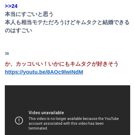
>>24
旦那のとこのパート事務員(美人)に呼び止められた。すると「あんな物(昼食)を旦那さんに食べさせるなんて信じられない！」と言い出し...
本当にすごいと思う
本人も相当モテただろうけどキムタクと結婚できる
浦野芽良アナ ピタピタ透けニットの乗せ乳！！【GIF動画あり】
のはすごい
【これは重い】アンガ田中「日本が核兵器を持てば“日本も持った”と世界中に広がる」
【画像】女さん「パパ活してた過去なんて女子はいちいち覚えてないから」ｗｗｗｗｗｗ
36
アジアにおける日本の主人公感エグすぎないか？？
か、カッコいい！いかにもキムタクが好きそう
https://youtu.be/8AOc9lwiNdM
【画像】ミスヤングチャンピオン2026のボーイッシュお胸ｗｗｗｗｗｗｗｗｗｗｗｗｗｗｗｗｗｗｗｗ
【速報】ちいかわ「モモンガ天誅編」始まる
【悲報】マレーシア「進撃の巨人Hすぎ…これ子供の教育に悪いだろ」
【動画】経済崩壊で職が無い中国、投げ銭目当ての路上〇〇をする物乞いが大量発生・・・・
【画像】AIレベルの綺麗すぎるプロポーズ花火が打ち上がる㊗🎇