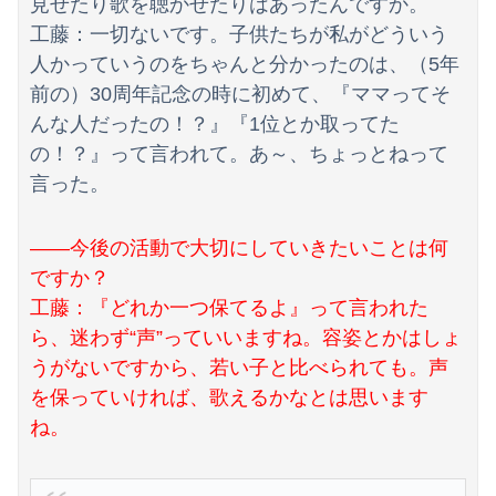
見せたり歌を聴かせたりはあったんですか。
工藤：一切ないです。子供たちが私がどういう
人かっていうのをちゃんと分かったのは、（5年
前の）30周年記念の時に初めて、『ママってそ
んな人だったの！？』『1位とか取ってた
Powered by livedoor 相互RSS
の！？』って言われて。あ～、ちょっとねって
言った。
――今後の活動で大切にしていきたいことは何
ですか？
工藤：『どれか一つ保てるよ』って言われた
ら、迷わず“声”っていいますね。容姿とかはしょ
うがないですから、若い子と比べられても。声
を保っていければ、歌えるかなとは思います
ね。