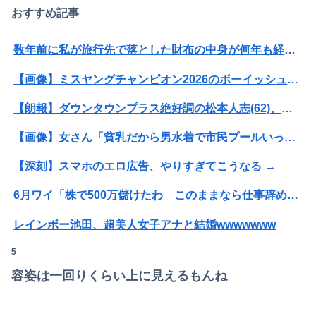
おすすめ記事
数年前に私が旅行先で落とした財布の中身が何年も経ってから別の旅行先で私自身によって拾われた
【画像】ミスヤングチャンピオン2026のボーイッシュお胸ｗｗｗｗｗｗｗｗｗｗｗｗｗｗｗｗｗｗｗｗ
【朗報】ダウンタウンプラス絶好調の松本人志(62)、見た目がいまだにめっちゃ若々しいｗｗｗｗｗｗｗｗｗｗｗｗｗｗｗｗｗｗｗｗｗ（画像あり）
【画像】女さん「貧乳だから男水着で市民プールいったら周りがコソコソしだしてやばいwwwwwwww」5万いいね
【深刻】スマホのエロ広告、やりすぎてこうなる →
6月ワイ「株で500万儲けたわ このままなら仕事辞めれるかも」→２ヶ月後...
レインボー池田、超美人女子アナと結婚wwwwwww
5
【愕然】念願の彼女できたんだけど・・・・・・とんでもない素性が見えてきた・・・・・・
容姿は一回りくらい上に見えるもんね
【画像】人工肛門の松本人志さん、最新の姿に心配の声殺到…
【画像】株の暴落を描いた漫画、ガチで怖いwwwww