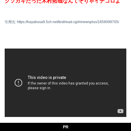
クソガキだった木村拓哉なんてそりゃイチコロよ
引用元: https://hayabusa9.5ch.net/test/read.cgi/mnewsplus/1659099705/
PR