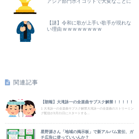
アジア部門ボイコットで大変なことに
【朗報】秋田県、オイルマネーが転がり込んでガチで東北最強へｗｗｗｗｗｗｗｗｗｗｗｗ
【速報】USスチール、1800億円の黒字wwwwwwwwwwwwwwwwwwwwwwww
【画像】サンモニの女子アナさん、日曜の朝から素材を提供してしまう
【謎】令和に歌が上手い歌手が現れな
【悲報】八王子の夏祭り、衛生管理終わってた
い理由 w w w w w w w w
【画像】ベトナムのJKさん、下着が透け透けｗｗｗwｗｗｗｗｗｗｗｗ❤
昭和生まれの嫁が作る弁当が『戦後』すぎて萎える【画像あり】
OPS.700で思い浮かべる選手wwwwwwwwwwwwwwwwwwwwwwwwwwwwww
【超悲報】秋田県職員、ラブホテルから記者会見ｗｗｗｗｗｗｗｗｗ
関連記事
高市内閣支持率 １８～２９歳では８１．８％ ７０歳以上では４８．１％
渓流の魚を食ったことある奴ちょっと来てくれ
【朗報】大滝詠一の全楽曲サブスク解禁！！！！！
ニュース
1 大滝詠一の全楽曲サブスク解禁大滝詠一の全楽曲のストリーミン
グ配信が3月21日にスタートする...
義両親「空き家になるし住んでいいよ」私たち「じゃあお言葉に甘えて…」→引っ越した途端、予想外の出来事が待っていて…
なんでAKBってMVに お金かけるようになったの？【AKB48 68thシングル 好きish】
星野源さん「地域の掲示板」で新アルバム宣伝、ガ
邦楽
チ広告に使っていいんか？