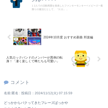
ントが・・・・・
【画像】サンモニの女子アナさん、日曜の朝から素材を提供してしまう
1 2人での活動再開を発表したファンキーモンキーベイビーズ一夜
限りの復活だとして、「3.11」...
Powered by livedoor 相互RSS
2024年10月度 おすすめ新曲 邦楽編
人気ロックバンドのメンバーが異例の転
身！「凄く楽しくて蜂たちも可愛い」
コメント
名前:
匿名
:
投稿日：2024/11/12(火) 07:15:59
どっかからパクってきたフレーズばっかや