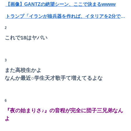
【画像】オタク、秋葉原に大集結するｗｗｗｗ
【画像】GANTZの絶望シーン、ここで決まるwwww
【画像】TWICE・モモ(30)、エ●売り衣装でまたしてもエチエチボデーを披露してしまう
トランプ「イランが核兵器を作れば、イタリアを2分で消滅させる」メローニ「核を持っている国で実際に使ったアホはアメリカだけｗ」
【画像】サンモニの女子アナさん、日曜の朝から素材を提供してしまう
2
【悲報】ジャンポケ斉藤の妻、夫の求刑7年翌日にウキウキでInstagram更新
これで18はヤバい
【緊急】AV業界、ぶっ壊れ最強が現れインフレ 環境崩壊ｗｗｗｗ
一般作だけどエロいシーンがあって、妙にムラムラしてしまった作品
3
【九州名物】鶏刺し食べた医師、全身麻痺へ…「死んだほうが良かった」
また高校生かよ
【速報】USスチール、1800億円の黒字wwwwwwwwwwwwwwwwwwwwwwww
なんか最近○学生天才歌手て増えてるよな
【悲報】八王子の夏祭り、衛生管理終わってた
昭和生まれの嫁が作る弁当が『戦後』すぎて萎える【画像あり】
6
『夜の始まりさ♪』の音程が完全に団子三兄弟なん
渓流の魚を食ったことある奴ちょっと来てくれ
よ
義両親「空き家になるし住んでいいよ」私たち「じゃあお言葉に甘えて…」→引っ越した途端、予想外の出来事が待っていて…