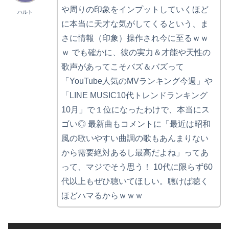
や周りの印象をインプットしていくほど
ハルト
に本当に天才な気がしてくるという、ま
さに情報（印象）操作され今に至るｗｗ
ｗ でも確かに、彼の実力＆才能や天性の
歌声があってこそバズ＆バズって
「YouTube人気のMVランキング今週」や
「LINE MUSIC10代トレンドランキング
10月」で１位になったわけで、本当にス
ゴい◎ 最新曲もコメントに「最近は昭和
風の歌いやすい曲調の歌もあんまりない
から需要絶対あるし最高だよね」ってあ
って、マジでそう思う！ 10代に限らず60
代以上もぜひ聴いてほしい。聴けば聴く
ほどハマるからｗｗｗ