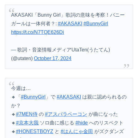
AKASAKI「Bunny Girl」歌詞の意味を考察！バニー
ガールは一体何者？:
#AKASAKI
#BunnyGirl
https://t.co/N7TQE626Di
— 歌詞・音楽情報メディアUtaTen(うたてん)
(@utaten)
October 17, 2024
今週は…
🔸「
#BunnyGirl
」で
#AKASAKI
は親に認められるの
か？
🔸
#7MEN侍
の
#アスパラベーコン
が曲になった
🔸
#京本大我
ソロ曲に感じる
#hide
へのリスペクト
🔸
#HONESTBOYZ
と
#はんにゃ金田
がズクダンズ