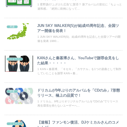
【画像】どのくノ一を快楽責めしたいｗｗｗｗｗ
1 星野源の“ふざけた広告”に賛否？ 新アルバムの宣伝に「ちょっと
違和感」「絶対に前例になって...
〈満員山手線にベビーカーで炎上〉「折りたたまず乗車できる」はずなのに…JR東日本が示した見解
【超悲報】明日花キララさん、専門家からあまりにも非情な一言を告げられる
JUN SKY WALKER(S)が結成45周年記念、全国ツ
邦楽
アー開催を発表！
【群馬】デカいNinja乗りさん、後方確認しない軽四に当てられてしまう。
1 JUN SKY WALKER(S)、結成45周年を記念した全国ツアーの開
催を発表 1980...
「昼間にあんなこと言った自分がバカ」と勝手に懺悔すら口にした営業
KANさんと秦基博さん、YouTubeで謝罪会見をし
【画像】クーリッシュのタイアップが決定したAKB48wwwwwwwwww
ニュース
た結果・・・・・
1 KAN＋秦基博、「キセキ」「カサナル」を1つの楽曲として制作
マスゴミ「韓国大統領の公用車は6000万円で安全装備！」「高市の公用車は3000万円で贅沢！」
していたことを謝罪 KAN＋秦...
【動画】女さん、乾燥わかめを食べてから水を飲む →結果
ドリカムが9年ぶりのアルバムを「CDのみ」7形態
邦楽
三山賀子アナ 巨乳くっきり！！【GIF動画あり】
リリース、極上の品質で！
1 ドリカム、9年ぶりオリジナルアルバムを“CDのみ”でリリース
【画像】オタク、秋葉原に大集結するｗｗｗｗ
再生環境を持たないユーザーへ...
【画像】TWICE・モモ(30)、エ●売り衣装でまたしてもエチエチボデーを披露してしまう
【速報】ファンモン復活、DJケミカルさんのコメ
ニュース