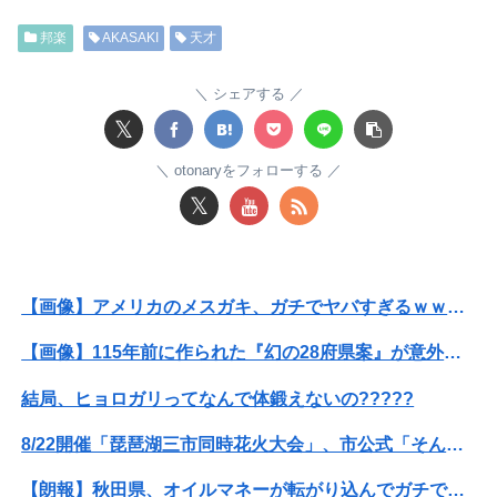
【緊急】AV業界、ぶっ壊れ最強が現れインフレ 環境崩壊ｗｗｗｗ
邦楽
AKASAKI
天才
一般作だけどエロいシーンがあって、妙にムラムラしてしまった作品
【九州名物】鶏刺し食べた医師、全身麻痺へ…「死んだほうが良かった」
シェアする
𝕏
【速報】USスチール、1800億円の黒字wwwwwwwwwwwwwwwwwwwwwwww
otonaryをフォローする
【悲報】八王子の夏祭り、衛生管理終わってた
𝕏
昭和生まれの嫁が作る弁当が『戦後』すぎて萎える【画像あり】
渓流の魚を食ったことある奴ちょっと来てくれ
【画像】アメリカのメスガキ、ガチでヤバすぎるｗｗｗｗｗｗｗｗｗｗｗｗｗｗｗｗｗ
義両親「空き家になるし住んでいいよ」私たち「じゃあお言葉に甘えて…」→引っ越した途端、予想外の出来事が待っていて…
【画像】115年前に作られた『幻の28府県案』が意外といいかも →
なんでAKBってMVに お金かけるようになったの？【AKB48 68thシングル 好きish】
結局、ヒョロガリってなんで体鍛えないの?????
〈満員山手線にベビーカーで炎上〉「折りたたまず乗車できる」はずなのに…JR東日本が示した見解
8/22開催「琵琶湖三市同時花火大会」、市公式「そんな花火大会は存在しない」→ SNS阿鼻叫喚
【画像】アメリカのメスガキ、ガチでヤバすぎるｗｗｗｗｗｗｗｗｗｗｗｗｗｗｗｗｗ
【朗報】秋田県、オイルマネーが転がり込んでガチで東北最強へｗｗｗｗｗｗｗｗｗｗｗｗ