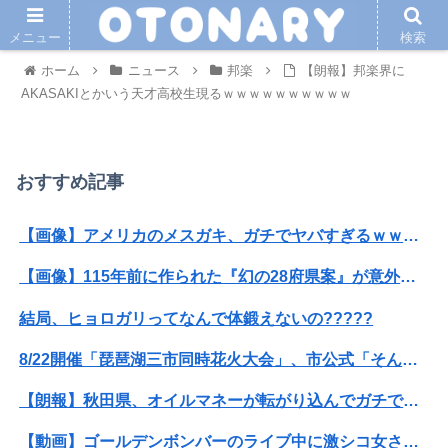
メニュー
検索
ホーム
ニュース
邦楽
【朗報】邦楽界に
AKASAKIとかいう天才高校生現るｗｗｗｗｗｗｗｗｗｗ
おすすめ記事
【画像】アメリカのメスガキ、ガチでヤバすぎるｗｗｗｗｗｗｗｗｗｗｗｗｗｗｗｗｗ
【画像】115年前に作られた『幻の28府県案』が意外といいかも →
結局、ヒョロガリってなんで体鍛えないの?????
8/22開催「琵琶湖三市同時花火大会」、市公式「そんな花火大会は存在しない」→ SNS阿鼻叫喚
【朗報】秋田県、オイルマネーが転がり込んでガチで東北最強へｗｗｗｗｗｗｗｗｗｗｗｗ
【動画】ゴールデンボンバーのライブ中に激シコ女さんが乱入してしまうｗｗｗｗｗ