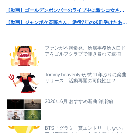
【画像】どのくノ一を快楽責めしたいｗｗｗｗｗ
【動画】ゴールデンボンバーのライブ中に激シコ女さんが乱入してしまうｗｗｗｗｗ
【群馬】デカいNinja乗りさん、後方確認しない軽四に当てられてしまう。
【動画】ジャンポケ斉藤さん、懲役7年の求刑受けたあとのTikTokライブ配信がヤバすぎると話題にwwwwwwwwwwwwwwwwwwww
「昼間にあんなこと言った自分がバカ」と勝手に懺悔すら口にした営業
【画像】GANTZの絶望シーン、ここで決まるwwww
【画像】クーリッシュのタイアップが決定したAKB48wwwwwwwwww
トランプ「イランが核兵器を作れば、イタリアを2分で消滅させる」メローニ「核を持っている国で実際に使ったアホはアメリカだけｗ」
ファンが不満爆発、所属事務所入口ド
【動画】女さん、乾燥わかめを食べてから水を飲む →結果
アをゴルフクラブで叩き暴れて逮捕
【悲報】ジャンポケ斉藤の妻、夫の求刑7年翌日にウキウキでInstagram更新
【画像】115年前に作られた『幻の28府県案』が意外といいかも →
【悲報】渡邊渚さん、意味深フォトwwwwwwwwwwwwwwww（画像あり）
Tommy heavenly6が約11年ぶりに楽曲
マスゴミ「韓国大統領の公用車は6000万円で安全装備！」「高市の公用車は3000万円で贅沢！」
リリース、活動再開の可能性は？
【朗報】ダウンタウンプラス絶好調の松本人志(62)、見た目がいまだにめっちゃ若々しいｗｗｗｗｗｗｗｗｗｗｗｗｗｗｗｗｗｗｗｗｗ（画像あり）
結局、ヒョロガリってなんで体鍛えないの?????
スポーツにもに打ち込んで結構いい高校、国立大までいったのになんであんなんなっちゃったんだろ
【画像】オタク、秋葉原に大集結するｗｗｗｗ
2026年6月 おすすめ新曲 洋楽編
【緊急】AV業界、ぶっ壊れ最強が現れインフレ 環境崩壊ｗｗｗｗ
8/22開催「琵琶湖三市同時花火大会」、市公式「そんな花火大会は存在しない」→ SNS阿鼻叫喚
一般作だけどエロいシーンがあって、妙にムラムラしてしまった作品
【画像】TWICE・モモ(30)、エ●売り衣装でまたしてもエチエチボデーを披露してしまう
BTS「グラミー賞エントリーしない」
【九州名物】鶏刺し食べた医師、全身麻痺へ…「死んだほうが良かった」