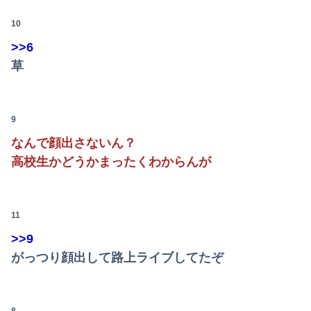
なんでAKBってMVに お金かけるようになったの？【AKB48 68thシングル 好きish】
10
〈満員山手線にベビーカーで炎上〉「折りたたまず乗車できる」はずなのに…JR東日本が示した見解
>>6
草
【画像】アメリカのメスガキ、ガチでヤバすぎるｗｗｗｗｗｗｗｗｗｗｗｗｗｗｗｗｗ
【画像】どのくノ一を快楽責めしたいｗｗｗｗｗ
9
【群馬】デカいNinja乗りさん、後方確認しない軽四に当てられてしまう。
なんで顔出さないん？
「昼間にあんなこと言った自分がバカ」と勝手に懺悔すら口にした営業
高校生かどうかまったくわからんが
【画像】クーリッシュのタイアップが決定したAKB48wwwwwwwwww
【動画】女さん、乾燥わかめを食べてから水を飲む →結果
11
>>9
【画像】115年前に作られた『幻の28府県案』が意外といいかも →
がっつり顔出して路上ライブしてたぞ
マスゴミ「韓国大統領の公用車は6000万円で安全装備！」「高市の公用車は3000万円で贅沢！」
結局、ヒョロガリってなんで体鍛えないの?????
8