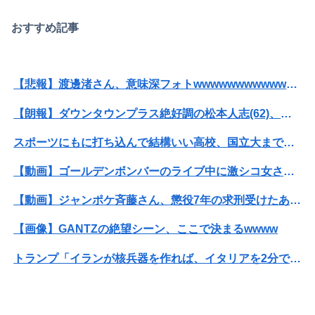
おすすめ記事
【悲報】渡邊渚さん、意味深フォトwwwwwwwwwwwwwwww（画像あり）
【朗報】ダウンタウンプラス絶好調の松本人志(62)、見た目がいまだにめっちゃ若々しいｗｗｗｗｗｗｗｗｗｗｗｗｗｗｗｗｗｗｗｗｗ（画像あり）
スポーツにもに打ち込んで結構いい高校、国立大までいったのになんであんなんなっちゃったんだろ
【動画】ゴールデンボンバーのライブ中に激シコ女さんが乱入してしまうｗｗｗｗｗ
【動画】ジャンポケ斉藤さん、懲役7年の求刑受けたあとのTikTokライブ配信がヤバすぎると話題にwwwwwwwwwwwwwwwwwwww
【画像】GANTZの絶望シーン、ここで決まるwwww
トランプ「イランが核兵器を作れば、イタリアを2分で消滅させる」メローニ「核を持っている国で実際に使ったアホはアメリカだけｗ」
【悲報】ジャンポケ斉藤の妻、夫の求刑7年翌日にウキウキでInstagram更新