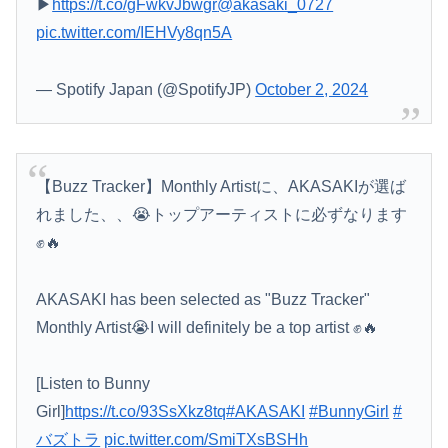
▶︎
https://t.co/gFwkvJbwgr
@akasaki_0727
pic.twitter.com/IEHVy8qn5A
— Spotify Japan (@SpotifyJP)
October 2, 2024
【Buzz Tracker】Monthly Artistに、AKASAKIが選ば
Powered by livedoor 相互RSS
れました、、😭トップアーティストに必ずなります
✊🔥
AKASAKI has been selected as "Buzz Tracker"
Monthly Artist😭I will definitely be a top artist ✊🔥
[Listen to Bunny
Girl]
https://t.co/93SsXkz8tq
#AKASAKI
#BunnyGirl
#
バズトラ
pic.twitter.com/SmiTXsBSHh