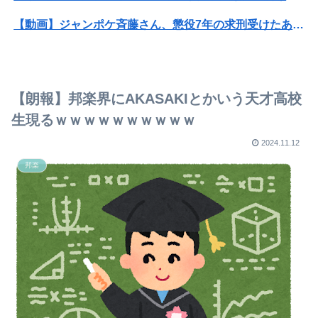
【動画】ジャンポケ斉藤さん、懲役7年の求刑受けたあとのTikTokライブ配信がヤバすぎると話題にwwwwwwwwwwwwwwwwwwww
【画像】GANTZの絶望シーン、ここで決まるwwww
トランプ「イランが核兵器を作れば、イタリアを2分で消滅させる」メローニ「核を持っている国で実際に使ったアホはアメリカだけｗ」
【朗報】邦楽界にAKASAKIとかいう天才高校
【悲報】ジャンポケ斉藤の妻、夫の求刑7年翌日にウキウキでInstagram更新
生現るｗｗｗｗｗｗｗｗｗｗ
OPS.700で思い浮かべる選手wwwwwwwwwwwwwwwwwwwwwwwwwwwwww
2024.11.12
邦楽
高市内閣支持率 １８～２９歳では８１．８％ ７０歳以上では４８．１％
のび太、うずまき…インドネシアのキラキラネーム、日本のアニメキャラが多数いる模様
「抜くに抜けない……」自転車の青切符導入で”車道ハミ出し”が急増中
やる夫はマジカルチンポで生き抜かないといけないようです 第6話 後編①「クーデターをマジチンで制圧すると言いなさい」
【悲報】渡邊渚さん、意味深フォトwwwwwwwwwwwwwwww（画像あり）
【朗報】ダウンタウンプラス絶好調の松本人志(62)、見た目がいまだにめっちゃ若々しいｗｗｗｗｗｗｗｗｗｗｗｗｗｗｗｗｗｗｗｗｗ（画像あり）