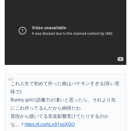
これ人生で初めて作った曲はバケモンすぎる(良い意
味で)
Bunny girlの語彙力が凄いと思ったら、それより先
にこれ作ってるんだから納得だわ
普段から聴いてる音楽影響受けてたりするのか
な…？
https://t.co/hLo97xgXGQ