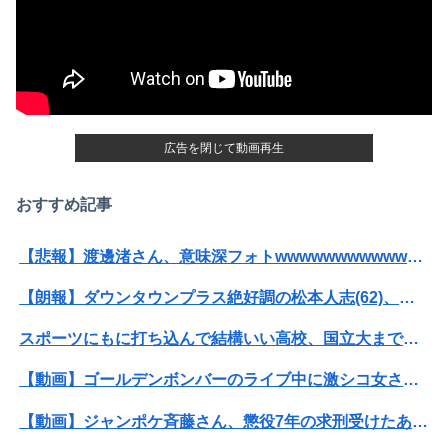
義両親「空き家になるし住んでいいよ」私たち「じゃあお言葉に甘えて…」→引っ越した途端、予想外の出来事が待っていて…
なんでAKBってMVに お金かけるようになったの？【AKB48 68thシングル 好きish】
【画像】どのくノ一を快楽責めしたいｗｗｗｗｗ
〈満員山手線にベビーカーで炎上〉「折りたたまず乗車できる」はずなのに…JR東日本が示した見解
広告を閉じて動画再生
【超悲報】明日花キララさん、専門家からあまりにも非情な一言を告げられる
おすすめ記事
【群馬】デカいNinja乗りさん、後方確認しない軽四に当てられてしまう。
「昼間にあんなこと言った自分がバカ」と勝手に懺悔すら口にした営業
【悲報】渡邊渚さん、意味深フォトwwwwwwwwwwwwwwww（画像あり）
【画像】クーリッシュのタイアップが決定したAKB48wwwwwwwwww
【朗報】ダウンタウンプラス絶好調の松本人志(62)、見た目がいまだにめっちゃ若々しいｗｗｗｗｗｗｗｗｗｗｗｗｗｗｗｗｗｗｗｗｗ（画像あり）
マスゴミ「韓国大統領の公用車は6000万円で安全装備！」「高市の公用車は3000万円で贅沢！」
スポーツにもに打ち込んで結構いい高校、国立大までいったのになんであんなんなっちゃったんだろ
【動画】女さん、乾燥わかめを食べてから水を飲む →結果
【動画】ゴールデンボンバーのライブ中に激シコ女さんが乱入してしまうｗｗｗｗｗ
三山賀子アナ 巨乳くっきり！！【GIF動画あり】
【動画】ジャンポケ斉藤さん、懲役7年の求刑受けたあとのTikTokライブ配信がヤバすぎると話題にwwwwwwwwwwwwwwwwwwww