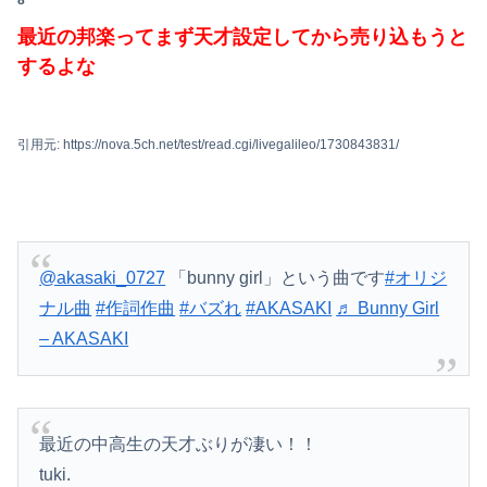
【画像】オタク、秋葉原に大集結するｗｗｗｗ
最近の邦楽ってまず天才設定してから売り込もうと
するよな
8/22開催「琵琶湖三市同時花火大会」、市公式「そんな花火大会は存在しない」→ SNS阿鼻叫喚
【画像】TWICE・モモ(30)、エ●売り衣装でまたしてもエチエチボデーを披露してしまう
Powered by livedoor 相互RSS
引用元: https://nova.5ch.net/test/read.cgi/livegalileo/1730843831/
【朗報】秋田県、オイルマネーが転がり込んでガチで東北最強へｗｗｗｗｗｗｗｗｗｗｗｗ
【画像】サンモニの女子アナさん、日曜の朝から素材を提供してしまう
@akasaki_0727
「bunny girl」という曲です
#オリジ
ナル曲
#作詞作曲
#バズれ
#AKASAKI
♬ Bunny Girl
– AKASAKI
最近の中高生の天才ぶりが凄い！！
tuki.