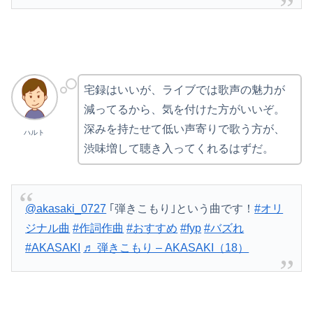
宅録はいいが、ライブでは歌声の魅力が
減ってるから、気を付けた方がいいぞ。
深みを持たせて低い声寄りで歌う方が、
ハルト
渋味増して聴き入ってくれるはずだ。
@akasaki_0727
｢弾きこもり｣という曲です！
#オリ
ジナル曲
#作詞作曲
#おすすめ
#fyp
#バズれ
#AKASAKI
♬ 弾きこもり – AKASAKI（18）