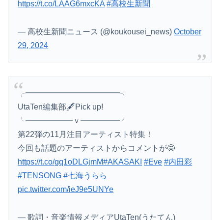
https://t.co/LAAG6mxcKA
#高校生新聞
— 高校生新聞ニュース (@koukousei_news)
October
29, 2024
╭━━━━━━━━━━━━╮
UtaTen編集部🖋️Pick up!
╰━━━━━━ｖ━━━━━╯
第22弾の11月注目アーティスト特集！
今回も話題のアーティストからコメントが🤩
https://t.co/gq1oDLGjmM
#AKASAKI
#Eve
#内田彩
#TENSONG
#七海うらら
pic.twitter.com/ieJ9e5UNYe
— 歌詞・音楽情報メディアUtaTen(うたてん)