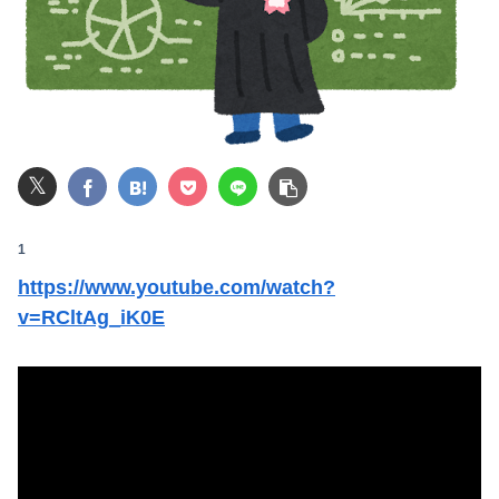
スポーツにもに打ち込んで結構いい高校、国立大までいったのになんであんなんなっちゃったんだろ
【緊急】AV業界、ぶっ壊れ最強が現れインフレ 環境崩壊ｗｗｗｗ
一般作だけどエロいシーンがあって、妙にムラムラしてしまった作品
【九州名物】鶏刺し食べた医師、全身麻痺へ…「死んだほうが良かった」
𝕏
【速報】USスチール、1800億円の黒字wwwwwwwwwwwwwwwwwwwwwwww
1
【悲報】八王子の夏祭り、衛生管理終わってた
https://www.youtube.com/watch?
v=RCltAg_iK0E
【画像】ベトナムのJKさん、下着が透け透けｗｗｗwｗｗｗｗｗｗｗｗ❤
昭和生まれの嫁が作る弁当が『戦後』すぎて萎える【画像あり】
【超悲報】秋田県職員、ラブホテルから記者会見ｗｗｗｗｗｗｗｗｗ
渓流の魚を食ったことある奴ちょっと来てくれ