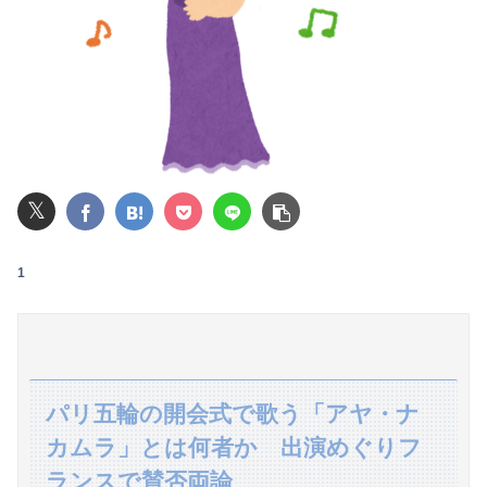
【画像】池田レイラちゃん、服着てても完熟に仕上がるｗｗｗｗｗｗｗｗｗｗｗｗｗｗ
【悲報】大学生の頃に出会った小学生と結婚した男、めちゃくちゃ炎上してしまうwwwwwwwww
パパ活不倫を暴露された大物芸人さん(63)、晒されたLINEが面白すぎるｗｗｗｗｗｗｗｗｗ(画像ｱﾘ)
【悲報】公立中学校の闇、可視化されるwwwwwwwwwwwwwwwwwwwwwwwwwww
𝕏
オコエ瑠偉、メキシコに渡って2球団を即クビ→SNS更新が3ヶ月間止まって消息不明に
【衝撃】情弱「リボ払いはヤバい。情弱が使うもの」 情強「リボ払いを使いこなすのが情強やで」 ← これ
1
アラフィフ正社員の男性が若い20代の可愛い女の子以外には挨拶をしない
【悲報】ロシア、ガチの大炎上ｗｗｗｗｗｗｗｗｗｗｗｗ
【にんにく＆バター】ワイ、ウッキウキでツマミ作る（画像あり）
パリ五輪の開会式で歌う「アヤ・ナ
カムラ」とは何者か 出演めぐりフ
【後編】俺の娘の結婚が破談に。だが彼氏は「2000万の土地」を購入。こじれた二人は想像以上の修羅場に
ランスで賛否両論