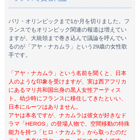
高川学園高校ダンス部さん、エッチな動画をあげてしまう。。。
【画像】影山優佳さん(25)、下着姿であたシコが止まらない
パリ・オリンピックまで1か月を切りました。フ
【悲報】韓国サッカー協会、ガチでワールドカップ予選での審判への性接待がバレ大炎上大騒ぎにｗｗｗｗｗｗｗｗ
ランスでもオリンピック関連の報道は増えてい
ますが、大統領まで巻き込んで議論を呼んでい
海外「全部日本の真似だったのか…」 日本の普通のテレビ番組が最新SNSの数十年先を行っていたと話題に
るのが「アヤ・ナカムラ」という29歳の女性歌
非難民「クーラー300台送ってきたが電気がないから野積のまま使えない。進次郎は馬鹿だ」
手です。
【画像】ハビタ部長「戻れるなら売上金庫に戻して 無理なら全然いいです イオンが戻って良いって言わなきゃ入ったらダメです」
「アヤ・ナカムラ」という名前を聞くと、日本
担当氏が自分の仕事を把握せず無駄な指示出すってなに？非常識
人のような印象を受けますが、実は西アフリカ
にあるマリ共和国出身の黒人女性アーティス
吉田綾乃クリスティーさん、号泣…【乃木坂46】
ト。幼少時にフランスに移住してきたといい、
【朗報】減税に反対したエース級の財務官僚、左遷されるｗｗｗｗｗｗ
日本にルーツはありません。
アヤは本名ですが、ナカムラは彼女が好きなド
【悲報】トランプ肝入りの「戦艦トランプ」、一隻作るのに4兆円かかる模様wwwwwww
ラマ「HEROS」の登場人物で、空間移動の特殊
【動画】仲間に花火を水平撃ちしようとして障害を負ったかもしれない事故。
能力を持つ「ヒロ・ナカムラ」から取ったのだ