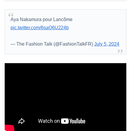
Aya Nakamura pour Lancôme
pic.twitter.com/6saQ6U224b
— The Fashion Talk (@FashionTalkFR)
July 5, 2024