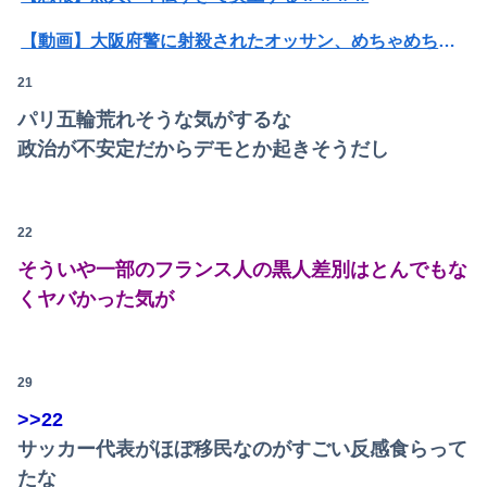
【動画】大阪府警に射殺されたオッサン、めちゃめちゃ苦しそうに死ぬ
21
【悲報】人気配信者「はっきり言う、ジャングリア沖縄ほんとーーーーーーーーにおもんない！！！！」→炎上
パリ五輪荒れそうな気がするな
【閲覧注意】元臆女キャバ嬢の首吊り自●配信、拡散されまくって終わるｗｗｗｗｗｗｗ
政治が不安定だからデモとか起きそうだし
パパ活不倫を暴露された大物芸人さん(63)、晒されたLINEが面白すぎるｗｗｗｗｗｗｗｗｗ(画像ｱﾘ)
【悲報】公立中学校の闇、可視化されるwwwwwwwwwwwwwwwwwwwwwwwwwww
22
オコエ瑠偉、メキシコに渡って2球団を即クビ→SNS更新が3ヶ月間止まって消息不明に
そういや一部のフランス人の黒人差別はとんでもな
くヤバかった気が
【衝撃】情弱「リボ払いはヤバい。情弱が使うもの」 情強「リボ払いを使いこなすのが情強やで」 ← これ
アラフィフ正社員の男性が若い20代の可愛い女の子以外には挨拶をしない
29
【にんにく＆バター】ワイ、ウッキウキでツマミ作る（画像あり）
>>22
【後編】俺の娘の結婚が破談に。だが彼氏は「2000万の土地」を購入。こじれた二人は想像以上の修羅場に
サッカー代表がほぼ移民なのがすごい反感食らって
たな