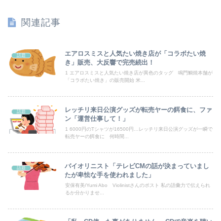
【日向坂46】藤嶌果歩写真集公式、お詫び
関連記事
【放送事故】昔のドラマのレ◯プシーン、今見るとアウトすぎる・・・
【朗報】見せブラ、流行る。
エアロスミスと人気たい焼き店が「コラボたい焼
話題
き」販売、大反響で完売続出！
【動画】うそでしょー！藤沢市で撮影された予測可能割合が気になる事故のドラレコ。
1 エアロスミスと人気たい焼き店が異色のタッグ 鳴門鯛焼本舗が
「コラボたい焼き」の販売開始 米...
職場仲間と回転寿司に行ったときの話
レッチリ来日公演グッズが転売ヤーの餌食に、ファ
話題
【衝撃】農村地域で育った子どもがアレルギーやぜん息になりにくい『農場効果』を引き起こす細菌が判明
ン「運営仕事して！」
1 6000円のTシャツが16500円…レッチリ来日公演グッズが一瞬で
中2娘がコンタクトにしたいと言っている。夫はコンタクトは高校生からと猛反対してて、どうしたらいい？
転売ヤーの餌食に 何時間...
【動画】えちえちﾃﾞｶﾊﾟｲJD2人組、川遊び中にチャラ男にナンパされるｗｗｗｗｗｗｗｗｗｗｗｗｗｗｗｗ
バイオリニスト「テレビCMの話が決まっていまし
話題
【悲報】露悪系アニメ、最盛期へｗｗｗｗｗ
たが卑怯な手を使われました」
安保有美/Yumi Abo Violinistさんのポスト 私の語彙力で伝えられ
るか分かりませ...
【政治】大石あきこ、れいわ新選組を離党して活動休止…「スジは通します」とは何だったのか
河出奈都美アナ ノースリニットの巨乳、横乳、脇！！【GIF動画あり】