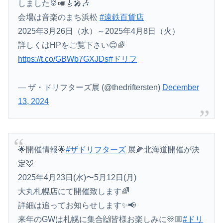
しました🥁🎺🎸🎤🎶
会場は音楽のまち浜松
#遠鉄百貨店
2025年3月26日（水）～2025年4月8日（火）
詳しくはHPをご覧下さい😊🌈
https://t.co/GBWb7GXJDs
#ドリフ
— ザ・ドリフターズ展 (@thedriftersten)
December
13, 2024
🌟開催情報🌟
#ザドリフターズ
展🌽北海道開催が決
定🦊
2025年4月23日(水)〜5月12日(月)
大丸札幌店にて開催致します🌈
詳細は追ってお知らせします✨📢
来年のGWは札幌に集合🙌皆様お楽しみに🫶🏼
#ドリ