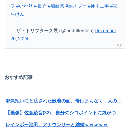
フ
#いかりや長介
#加藤茶
#高木ブー
#仲本工事
#志
村けん
— ザ・ドリフターズ展 (@thedriftersten)
December
20, 2024
おすすめ記事
邪気払いにと渡された般若の面、母はまもなく…人の恨み傑作7選
【画像】佐倉綾音(32)、自分のシコポイントに気がつくwwwwwww
レインボー池田、アナウンサーと結婚ｗｗｗｗｗ