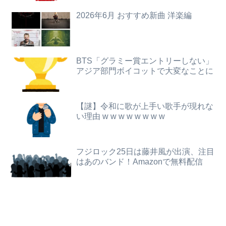
邪気払いにと渡された般若の面、母はまもなく…人の恨み傑作7選
2026年6月 おすすめ新曲 洋楽編
【動画】両方馬鹿（笑）ミニストップでトラックと衝突したドラレコが（ノ∇`）
【画像】佐倉綾音(32)、自分のシコポイントに気がつくwwwwwww
【衝撃】メイウェザー「恵まれない子へ募金？そいつらが俺に何かしてくれたのか・・・・・・？」⇒！！！
レインボー池田、アナウンサーと結婚ｗｗｗｗｗ
【動画】ロシアの空挺兵、パラシュートが開かずに墜落してしまう。
BTS「グラミー賞エントリーしない」
アジア部門ボイコットで大変なことに
可愛すぎるおむすび屋さん（28）、新店舗に4000万円クラファンした成功した結果弱男集団から叩かれてしまうｗｗｗｗ
【驚愕】風俗嬢だけど男どもに一言言いたいことがあるｗｗｗｗｗｗｗｗｗwwww
ワイの職場の後輩女子、かわいくていい匂いするけどマジでとんでもなく無能
【悲報】ワンダンス作者「手書きでダンスアニメ描いてみました」←アニメの当てつけにしか見えないと話題に
【謎】令和に歌が上手い歌手が現れな
【悲報】ライザさん、お●ぱいを触られてしまうｗｗｗｗｗｗｗｗ
い理由 w w w w w w w w
AmazonのアツさMax！心も踊る「マンガ毎週末セール（50%還元）」2日目襲来！
【画像】ジェフ・ベゾスさん（資産約43兆7700億円）の嫁がコチラｗｗｗｗｗ
【画像】吉川愛さん(26)、縛られてムチムチお乳が強調されてしまう
フジロック25日は藤井風が出演、注目
【悲報】男が嫌いな男の特徴がこちらｗｗｗｗｗｗｗｗｗｗ
はあのバンド！Amazonで無料配信
【悲報】ロシア、じわじわと逝き始める
彼氏「俺の親は毒親。だから結婚しても一切関わらなくていい」私「うん」彼氏「そのかわり俺もお前の親と一切関わらない。結婚の挨拶にも行かない」私「えっ」
パートの面接で号泣しながら「ここもダメだったらもう食べていけないんです」って熱弁してた人がいた