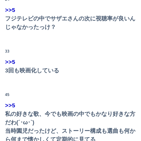
中2娘がコンタクトにしたいと言っている。夫はコンタクトは高校生からと猛反対してて、どうしたらいい？
>>5
【動画】えちえちﾃﾞｶﾊﾟｲJD2人組、川遊び中にチャラ男にナンパされるｗｗｗｗｗｗｗｗｗｗｗｗｗｗｗｗ
フジテレビの中でサザエさんの次に視聴率が良いん
じゃなかったっけ？
【政治】大石あきこ、れいわ新選組を離党して活動休止…「スジは通します」とは何だったのか
【悲報】ジャンポケ斎藤「性行為の許諾は取ったことありません」
33
【悲報】露悪系アニメ、最盛期へｗｗｗｗｗ
>>5
【動画】両方馬鹿（笑）ミニストップでトラックと衝突したドラレコが（ノ∇`）
3回も映画化している
【衝撃】メイウェザー「恵まれない子へ募金？そいつらが俺に何かしてくれたのか・・・・・・？」⇒！！！
【動画】ロシアの空挺兵、パラシュートが開かずに墜落してしまう。
45
>>5
【驚愕】風俗嬢だけど男どもに一言言いたいことがあるｗｗｗｗｗｗｗｗｗwwww
私の好きな歌、今でも映画の中でもかなり好きな方
【悲報】ワンダンス作者「手書きでダンスアニメ描いてみました」←アニメの当てつけにしか見えないと話題に
だわ(´･ω･`)
当時園児だったけど、ストーリー構成も選曲も何か
AmazonのアツさMax！心も踊る「マンガ毎週末セール（50%還元）」2日目襲来！
ら何まで懐かしくて定期的に見てる