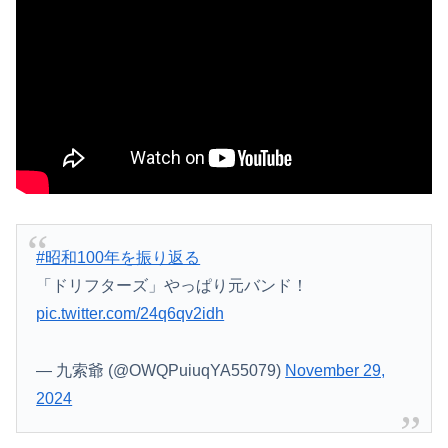
#昭和100年を振り返る
「ドリフターズ」やっぱり元バンド！
pic.twitter.com/24q6qv2idh
— 九索爺 (@OWQPuiuqYA55079)
November 29,
2024