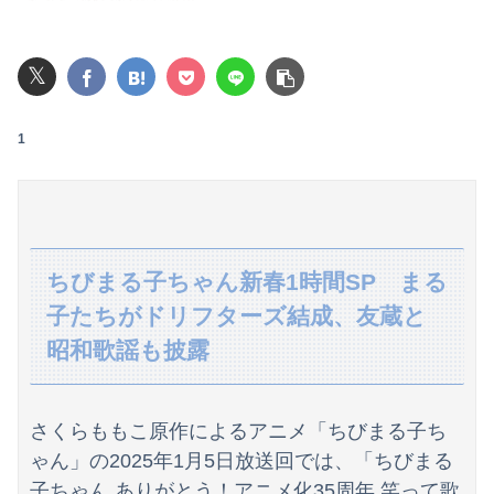
レインボー池田、アナウンサーと結婚ｗｗｗｗｗ
𝕏
可愛すぎるおむすび屋さん（28）、新店舗に4000万円クラファンした成功した結果弱男集団から叩かれてしまうｗｗｗｗ
ワイの職場の後輩女子、かわいくていい匂いするけどマジでとんでもなく無能
1
【悲報】ライザさん、お●ぱいを触られてしまうｗｗｗｗｗｗｗｗ
【画像】ジェフ・ベゾスさん（資産約43兆7700億円）の嫁がコチラｗｗｗｗｗ
【悲報】男が嫌いな男の特徴がこちらｗｗｗｗｗｗｗｗｗｗ
ちびまる子ちゃん新春1時間SP まる
子たちがドリフターズ結成、友蔵と
【悲報】ロシア、じわじわと逝き始める
昭和歌謡も披露
彼氏「俺の親は毒親。だから結婚しても一切関わらなくていい」私「うん」彼氏「そのかわり俺もお前の親と一切関わらない。結婚の挨拶にも行かない」私「えっ」
パートの面接で号泣しながら「ここもダメだったらもう食べていけないんです」って熱弁してた人がいた
さくらももこ原作によるアニメ「ちびまる子ち
【日向坂46】藤嶌果歩写真集公式、お詫び
ゃん」の2025年1月5日放送回では、「ちびまる
子ちゃん ありがとう！アニメ化35周年 笑って歌