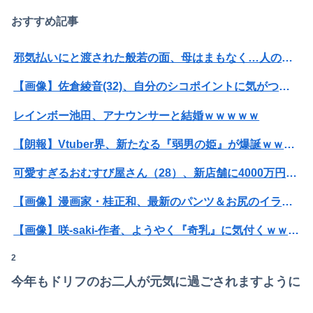
おすすめ記事
邪気払いにと渡された般若の面、母はまもなく…人の恨み傑作7選
【画像】佐倉綾音(32)、自分のシコポイントに気がつくwwwwwww
レインボー池田、アナウンサーと結婚ｗｗｗｗｗ
【朗報】Vtuber界、新たなる『弱男の姫』が爆誕ｗｗｗｗｗｗｗｗｗｗｗ
可愛すぎるおむすび屋さん（28）、新店舗に4000万円クラファンした成功した結果弱男集団から叩かれてしまうｗｗｗｗ
【画像】漫画家・桂正和、最新のパンツ＆お尻のイラスト投稿にネット衝撃「この質感の出し方」「実写かと思いました」
【画像】咲-saki-作者、ようやく『奇乳』に気付くｗｗｗｗ
2
【画像】井口裕香(36)、タンクトップがはち切れそうなくらいデカイｗｗｗｗｗｗｗｗｗｗｗ
今年もドリフのお二人が元気に過ごされますように
【衝撃】ワイのパッパ、会社でナンバーツーになった結果ｗｗｗｗｗｗｗｗｗｗ