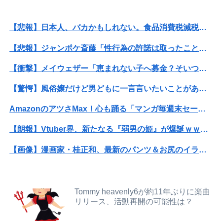
パートの面接で号泣しながら「ここもダメだったらもう食べていけないんです」って熱弁してた人がいた
【悲報】日本人、バカかもしれない。食品消費税減税（8%→1%）に93.2%の国民が賛成してしまう
【日向坂46】藤嶌果歩写真集公式、お詫び
【悲報】ジャンポケ斎藤「性行為の許諾は取ったことありません」
【朗報】見せブラ、流行る。
【衝撃】メイウェザー「恵まれない子へ募金？そいつらが俺に何かしてくれたのか・・・・・・？」⇒！！！
【悲報】日本人、バカかもしれない。食品消費税減税（8%→1%）に93.2%の国民が賛成してしまう
【驚愕】風俗嬢だけど男どもに一言言いたいことがあるｗｗｗｗｗｗｗｗｗwwww
【放送事故】昔のドラマのレ◯プシーン、今見るとアウトすぎる・・・
AmazonのアツさMax！心も踊る「マンガ毎週末セール（50%還元）」2日目襲来！
【衝撃】農村地域で育った子どもがアレルギーやぜん息になりにくい『農場効果』を引き起こす細菌が判明
【朗報】Vtuber界、新たなる『弱男の姫』が爆誕ｗｗｗｗｗｗｗｗｗｗｗ
中2娘がコンタクトにしたいと言っている。夫はコンタクトは高校生からと猛反対してて、どうしたらいい？
【画像】漫画家・桂正和、最新のパンツ＆お尻のイラスト投稿にネット衝撃「この質感の出し方」「実写かと思いました」
【動画】えちえちﾃﾞｶﾊﾟｲJD2人組、川遊び中にチャラ男にナンパされるｗｗｗｗｗｗｗｗｗｗｗｗｗｗｗｗ
【画像】咲-saki-作者、ようやく『奇乳』に気付くｗｗｗｗ
【政治】大石あきこ、れいわ新選組を離党して活動休止…「スジは通します」とは何だったのか
【画像】井口裕香(36)、タンクトップがはち切れそうなくらいデカイｗｗｗｗｗｗｗｗｗｗｗ
Tommy heavenly6が約11年ぶりに楽曲
【悲報】ジャンポケ斎藤「性行為の許諾は取ったことありません」
リリース、活動再開の可能性は？
【衝撃】ワイのパッパ、会社でナンバーツーになった結果ｗｗｗｗｗｗｗｗｗｗ
【悲報】露悪系アニメ、最盛期へｗｗｗｗｗ