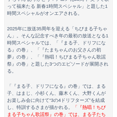
【放送事故】昔のドラマのレ◯プシーン、今見るとアウトすぎる・・・
って福来たる 新春1時間スペシャル」と題した1
【朗報】見せブラ、流行る。
時間スペシャルがオンエアされる。
【動画】うそでしょー！藤沢市で撮影された予測可能割合が気になる事故のドラレコ。
2025年に放送35周年を迎える「ちびまる子ちゃ
職場仲間と回転寿司に行ったときの話
ん」。そんな記念すべき年の最初の放送となる1
時間スペシャルでは、「『まる子、ドリフにな
【衝撃】農村地域で育った子どもがアレルギーやぜん息になりにくい『農場効果』を引き起こす細菌が判明
る』の巻」、「『たまちゃんのお父さんの初
中2娘がコンタクトにしたいと言っている。夫はコンタクトは高校生からと猛反対してて、どうしたらいい？
夢』の巻」、「『熱唱！ちびまる子ちゃん歌謡
祭』の巻」と題した3つのエピソードが展開され
【動画】えちえちﾃﾞｶﾊﾟｲJD2人組、川遊び中にチャラ男にナンパされるｗｗｗｗｗｗｗｗｗｗｗｗｗｗｗｗ
る。
【悲報】露悪系アニメ、最盛期へｗｗｗｗｗ
「『まる子、ドリフになる』の巻」では、まる
【政治】大石あきこ、れいわ新選組を離党して活動休止…「スジは通します」とは何だったのか
子、はまじ、小杉くん、藤木くん、大野くんが
河出奈都美アナ ノースリニットの巨乳、横乳、脇！！【GIF動画あり】
お楽しみ会に向けて“3の4ドリフターズ”を結成
し、特訓するさまが描かれる。
「『熱唱！ちび
【動画】両方馬鹿（笑）ミニストップでトラックと衝突したドラレコが（ノ∇`）
まる子ちゃん歌謡祭』の巻」では、まる子たち