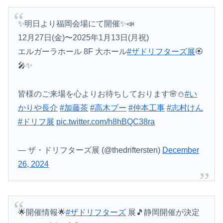
✨明日より福岡会場にて開催✨📣
12月27日(金)〜2025年1月13日(月祝)
エルガーラホール 8F 大ホール
#ザドリフターズ展
🏵️
🎤✨
皆様のご来場を心よりお待ちしております🌸⛄️
#い
かりや長介
#加藤茶
#高木ブー
#仲本工事
#志村けん
#ドリフ展
pic.twitter.com/h8hBQC38ra
— ザ・ドリフターズ展 (@thedriftersten)
December
26, 2024
🌟開催情報🌟
#ザドリフターズ
展🎵静岡開催が決定