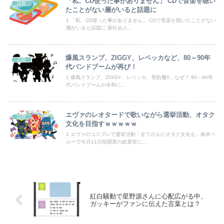
「私、CD使った事がありません」 CDで音楽を聴い
話題
たことがない層がいると話題に
【動画】両方馬鹿（笑）ミニストップでトラックと衝突したドラレコが（ノ∇`）
1 「私、CD使った事がありません」 CDで音楽を聴いたことがない
層がいると話題に 新社会人...
【動画】ロシアの空挺兵、パラシュートが開かずに墜落してしまう。
【悲報】ワンダンス作者「手書きでダンスアニメ描いてみました」←アニメの当てつけにしか見えないと話題に
爆風スランプ、ZIGGY、レベッカなど、80～90年
話題
代バンドブームが再び！
【画像】吉川愛さん(26)、縛られてムチムチお乳が強調されてしまう
1 爆風スランプ、ZIGGY、レベッカ、聖飢魔II…なぜ？ 80～90年
代バンドブームが令和に...
【衝撃】テレビ大好き高齢者世代も「テレビ離れ」が始まる
エヴァのレオタードで歌いながら選挙活動、オタク
【テニスの王子様】そろそろ新・最強チームを結成せよをですね…
話題
文化を目指すｗｗｗｗｗ
1 エヴァのコスプレで選挙活動「全ての人にオタク文化を」南米ペ
ルーで今月11日投開票の総選挙に...
Powered by livedoor 相互RSS
紅白騒動で星野源さんに心配広がる中、
ガッキーがファンに伝えた言葉とは？