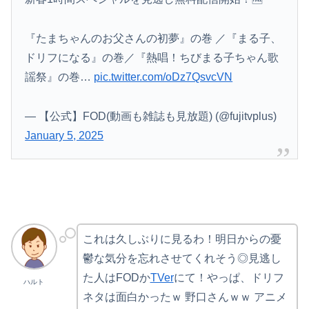
『たまちゃんのお父さんの初夢』の巻 ／『まる子、
ドリフになる』の巻／『熱唱！ちびまる子ちゃん歌
謡祭』の巻…
pic.twitter.com/oDz7QsvcVN
— 【公式】FOD(動画も雑誌も見放題) (@fujitvplus)
January 5, 2025
これは久しぶりに見るわ！明日からの憂
鬱な気分を忘れさせてくれそう◎見逃し
た人はFODか
TVer
にて！やっぱ、ドリフ
ハルト
ネタは面白かったｗ 野口さんｗｗ アニメ