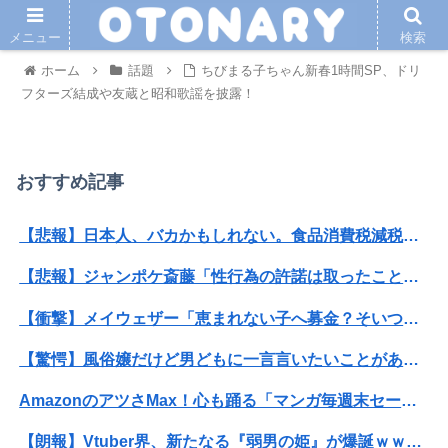
メニュー
検索
ホーム
話題
ちびまる子ちゃん新春1時間SP、ドリ
フターズ結成や友蔵と昭和歌謡を披露！
おすすめ記事
【悲報】日本人、バカかもしれない。食品消費税減税（8%→1%）に93.2%の国民が賛成してしまう
【悲報】ジャンポケ斎藤「性行為の許諾は取ったことありません」
【衝撃】メイウェザー「恵まれない子へ募金？そいつらが俺に何かしてくれたのか・・・・・・？」⇒！！！
【驚愕】風俗嬢だけど男どもに一言言いたいことがあるｗｗｗｗｗｗｗｗｗwwww
AmazonのアツさMax！心も踊る「マンガ毎週末セール（50%還元）」2日目襲来！
【朗報】Vtuber界、新たなる『弱男の姫』が爆誕ｗｗｗｗｗｗｗｗｗｗｗ