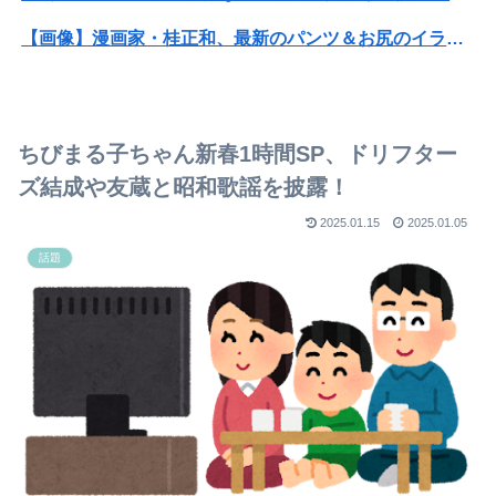
【画像】漫画家・桂正和、最新のパンツ＆お尻のイラスト投稿にネット衝撃「この質感の出し方」「実写かと思いました」
【画像】咲-saki-作者、ようやく『奇乳』に気付くｗｗｗｗ
【画像】井口裕香(36)、タンクトップがはち切れそうなくらいデカイｗｗｗｗｗｗｗｗｗｗｗ
ちびまる子ちゃん新春1時間SP、ドリフター
【衝撃】ワイのパッパ、会社でナンバーツーになった結果ｗｗｗｗｗｗｗｗｗｗ
ズ結成や友蔵と昭和歌謡を披露！
【衝撃】テレビ大好き高齢者世代も「テレビ離れ」が始まる
2025.01.15
2025.01.05
話題
【テニスの王子様】そろそろ新・最強チームを結成せよをですね…
女優・南沙良（２４）「私は陰キャ。人と話したくないので家に引きこもってPCでアニメを観ていたい」
【悲報】岡本和真さん、吉田正尚にOPSを抜かれる
【悲報】「世界の売春婦（セッ◯スワーカー）の数と割合」反論「そんなはずはない日本は上位なはずだ」←これ
邪気払いにと渡された般若の面、母はまもなく…人の恨み傑作7選
【画像】佐倉綾音(32)、自分のシコポイントに気がつくwwwwwww