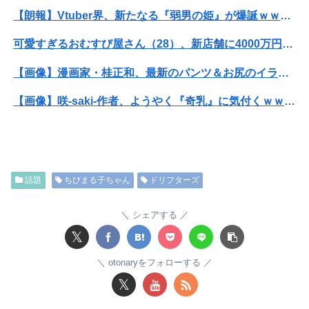
【朗報】Vtuber界、新たなる『弱男の姫』が爆誕ｗｗｗｗｗｗｗｗｗｗｗ
可愛すぎるおむすび屋さん（28）、新店舗に4000万円クラファンした成功した結果弱男集団から叩かれてしまうｗｗｗｗ
【画像】漫画家・桂正和、最新のパンツ＆お尻のイラスト投稿にネット衝撃「この質感の出し方」「実写かと思いました」
【画像】咲-saki-作者、ようやく『奇乳』に気付くｗｗｗｗ
【画像】井口裕香(36)、タンクトップがはち切れそうなくらいデカイｗｗｗｗｗｗｗｗｗｗｗ
【衝撃】ワイのパッパ、会社でナンバーツーになった結果ｗｗｗｗｗｗｗｗｗｗ
話題
ちびまる子ちゃん
ドリフターズ
ワイの職場の後輩女子、かわいくていい匂いするけどマジでとんでもなく無能
【悲報】ライザさん、お●ぱいを触られてしまうｗｗｗｗｗｗｗｗ
シェアする
𝕏
【画像】ジェフ・ベゾスさん（資産約43兆7700億円）の嫁がコチラｗｗｗｗｗ
otonaryをフォローする
【悲報】男が嫌いな男の特徴がこちらｗｗｗｗｗｗｗｗｗｗ
𝕏
彼氏「俺の親は毒親。だから結婚しても一切関わらなくていい」私「うん」彼氏「そのかわり俺もお前の親と一切関わらない。結婚の挨拶にも行かない」私「えっ」