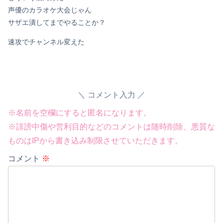
声優のカラオケ大会じゃん
サザエ潰してまでやることか？
速攻でチャンネル変えた
コメント入力
※名前を空欄にすると匿名になります。
※誹謗中傷や営利目的などのコメントは随時削除、悪質な
Powered by livedoor 相互RSS
ものはIPから書き込み制限させていただきます。
コメント
※