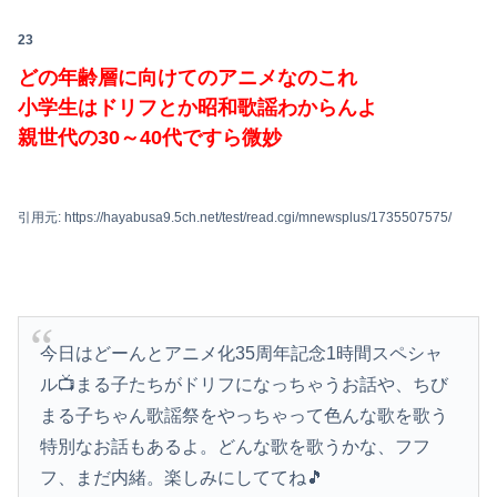
23
Powered by livedoor 相互RSS
どの年齢層に向けてのアニメなのこれ
小学生はドリフとか昭和歌謡わからんよ
親世代の30～40代ですら微妙
引用元: https://hayabusa9.5ch.net/test/read.cgi/mnewsplus/1735507575/
今日はどーんとアニメ化35周年記念1時間スペシャ
ル📺まる子たちがドリフになっちゃうお話や、ちび
まる子ちゃん歌謡祭をやっちゃって色んな歌を歌う
特別なお話もあるよ。どんな歌を歌うかな、フフ
フ、まだ内緒。楽しみにしててね🎵