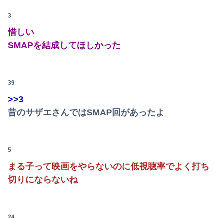
ワイの職場の後輩女子、かわいくていい匂いするけどマジでとんでもなく無能
3
【悲報】ライザさん、お●ぱいを触られてしまうｗｗｗｗｗｗｗｗ
惜しい
【画像】ジェフ・ベゾスさん（資産約43兆7700億円）の嫁がコチラｗｗｗｗｗ
SMAPを結成してほしかった
【悲報】男が嫌いな男の特徴がこちらｗｗｗｗｗｗｗｗｗｗ
彼氏「俺の親は毒親。だから結婚しても一切関わらなくていい」私「うん」彼氏「そのかわり俺もお前の親と一切関わらない。結婚の挨拶にも行かない」私「えっ」
39
>>3
パートの面接で号泣しながら「ここもダメだったらもう食べていけないんです」って熱弁してた人がいた
昔のサザエさんではSMAP回があったよ
【日向坂46】藤嶌果歩写真集公式、お詫び
【朗報】見せブラ、流行る。
5
【悲報】日本人、バカかもしれない。食品消費税減税（8%→1%）に93.2%の国民が賛成してしまう
まる子って映画をやらないのに低視聴率でよく打ち
切りにならないね
【放送事故】昔のドラマのレ◯プシーン、今見るとアウトすぎる・・・
【衝撃】農村地域で育った子どもがアレルギーやぜん息になりにくい『農場効果』を引き起こす細菌が判明
24