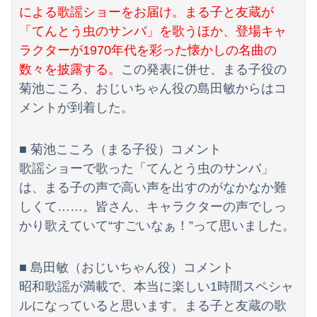
【動画】ロシアの空挺兵、パラシュートが開かずに墜落してしまう。
による歌謡ショーをお届け。まる子と友蔵が
「てんとう虫のサンバ」を歌うほか、登場キャ
【悲報】ワンダンス作者「手書きでダンスアニメ描いてみました」←アニメの当てつけにしか見えないと話題に
ラクターが1970年代を彩った懐かしの名曲の
【画像】吉川愛さん(26)、縛られてムチムチお乳が強調されてしまう
数々を披露する。
この発表に併せ、まる子役の
菊池こころ、おじいちゃん役の島田敏からはコ
メントが到着した。
■ 菊池こころ（まる子役）コメント
歌謡ショーで歌った「てんとう虫のサンバ」
は、まる子の声で高い声を出すのがなかなか難
しくて……。皆さん、キャラクターの声でしっ
かり歌えていて“すごいなぁ！”って思いました。
■ 島田敏（おじいちゃん役）コメント
昭和歌謡が満載で、本当に楽しい1時間スペシャ
ルになっていると思います。まる子と友蔵の歌