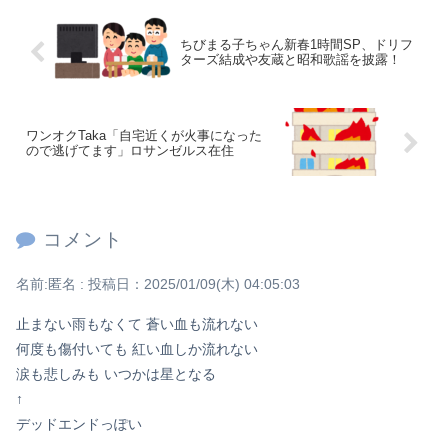
Powered by livedoor 相互RSS
ちびまる子ちゃん新春1時間SP、ドリフ
ターズ結成や友蔵と昭和歌謡を披露！
ワンオクTaka「自宅近くが火事になった
ので逃げてます」ロサンゼルス在住
コメント
名前:
匿名
:
投稿日：2025/01/09(木) 04:05:03
止まない雨もなくて 蒼い血も流れない
何度も傷付いても 紅い血しか流れない
涙も悲しみも いつかは星となる
↑
デッドエンドっぽい