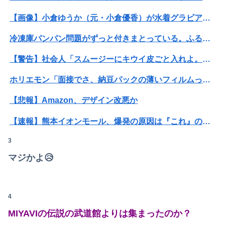
【画像】JKさん、とんでもない格好でファミレスに入店してしまう
【画像】小倉ゆうか（元・小倉優香）が水着グラビア復帰ｗｗｗｗｗ
【悲報】人助け中の男性を「犯罪ですよ！」と責めた女性、警察が来た瞬間逃げる
冷凍庫パンパン問題がずっと付きまとっている。ふるさと納税も頼みたいけれど入れる場所がない
【韓国サッカー協会】外国人審判約10人に性的接待か 計1496回、約2億ウォン（約2200万円）
【警告】社会人「スムージーにキウイ皮ごと入れよ。これ美容にいいんだよね〜」→ 結果…
連れて行かれた
ホリエモン「面接でさ、納豆パックの薄いフィルムって何のために入っていの？って聞くわけ」
【悲報】石破茂「日本の財政状況は世界最悪（借金1342兆円）。なのに消費税は先進国の中で際立って低い」
【悲報】Amazon、デザイン改悪か
【中古機価格230万円】スマスロSAO2、またガラスが粉々になる…
【速報】熊本イオンモール、爆発の原因は『これ』の可能性
ミスドで隣の席の女性二人の会話が聞こえてきた。その内容が、旦那と離婚したくてでっち上げのDV証拠を...
3
【画像】講談社さん、ミスマガジンで児童を性搾取してしまうｗｗｗｗｗｗｗｗｗ
【日向坂46】公式からの注意喚起、ヤフートップに掲載される
マジかよ😥
【閲覧注意・動画】大阪で警察に射殺された男の動画、エグい 撃たれてから叫びながら苦しみもがいて死ぬ
【朗報】みいちゃんと山田さん、大物漫画家たちから絶賛されるｗｗｗｗ
【悲報】人気配信者「はっきり言う、ジャングリア沖縄ほんとーーーーーーーーにおもんない！！！！」→炎上
中国外務省「日本は原爆落とされて当然。どの国も同情なんかしない」
4
【衝撃】ハンターハンター、とんでもねえ伏線が発掘される。クルタ族の虐殺犯人がツェリードニヒだった模様！
刈川くるみアナ ノースリーブの巨乳！！
MIYAVIの伝説の武道館よりは集まったのか？
【悲報】コレコレ、月収1億円ｗｗｗそりゃ外出るのにボディガードつけるわ…