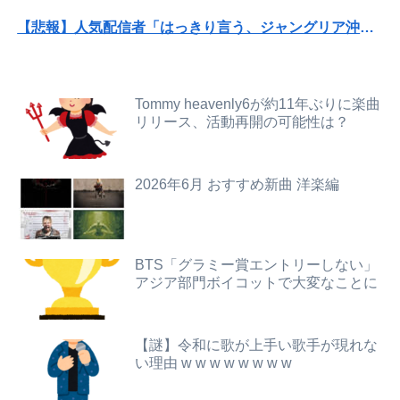
【中古機価格230万円】スマスロSAO2、またガラスが粉々になる…
【悲報】人気配信者「はっきり言う、ジャングリア沖縄ほんとーーーーーーーーにおもんない！！！！」→炎上
ミスドで隣の席の女性二人の会話が聞こえてきた。その内容が、旦那と離婚したくてでっち上げのDV証拠を...
【衝撃】ハンターハンター、とんでもねえ伏線が発掘される。クルタ族の虐殺犯人がツェリードニヒだった模様！
【日向坂46】公式からの注意喚起、ヤフートップに掲載される
【悲報】コレコレ、月収1億円ｗｗｗそりゃ外出るのにボディガードつけるわ…
Tommy heavenly6が約11年ぶりに楽曲
中国外務省「日本は原爆落とされて当然。どの国も同情なんかしない」
リリース、活動再開の可能性は？
【悲報】風俗嬢やってる女の末路ｗｗｗｗｗｗｗｗｗｗｗ
デリヘル呼んだらヒドすぎたwww
【画像】松本人志さん、大勢の若いファンに囲まれてご満悦wwwwwwwwwwwwww
2026年6月 おすすめ新曲 洋楽編
【朗報】みいちゃんと山田さん、大物漫画家たちから絶賛されるｗｗｗｗ
【画像】小倉ゆうか（元・小倉優香）が水着グラビア復帰ｗｗｗｗｗ
【画像】スレンダー美脚まんさん、とんでもないダンスを披露してしまうｗｗｗｗｗｗｗ
冷凍庫パンパン問題がずっと付きまとっている。ふるさと納税も頼みたいけれど入れる場所がない
日本やドイツが連合国に負けた理由
BTS「グラミー賞エントリーしない」
アジア部門ボイコットで大変なことに
【警告】社会人「スムージーにキウイ皮ごと入れよ。これ美容にいいんだよね〜」→ 結果…
女さん「丁度いいマッチョが好き」←これｗｗｗｗｗ
【悲報】Amazon、デザイン改悪か
「人に恨みを買うようなことをしている自覚はあるんだな」と高市首相を嘲笑った左派、平和記念式典での演説にケチを付けるも……
【謎】令和に歌が上手い歌手が現れな
【速報】熊本イオンモール、爆発の原因は『これ』の可能性
い理由 w w w w w w w w
【朗報】大人気漫画「GANTZ」がAmazonでなんと全巻100円ｗｗｗｗｗｗ
【画像】講談社さん、ミスマガジンで児童を性搾取してしまうｗｗｗｗｗｗｗｗｗ