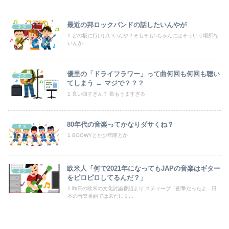
【悲報】石破茂「日本の財政状況は世界最悪（借金1342兆円）。なのに消費税は先進国の中で際立って低い」
最近の邦ロックバンドの話したいんやが
ネタ
1 どの板に行けばいいんや？そもそも5ちゃんにはそういう場所な
【中古機価格230万円】スマスロSAO2、またガラスが粉々になる…
いんか
ミスドで隣の席の女性二人の会話が聞こえてきた。その内容が、旦那と離婚したくてでっち上げのDV証拠を...
優里の「ドライフラワー」って曲何回も何回も聴い
ネタ
てしまう ← マジで？？？
【日向坂46】公式からの注意喚起、ヤフートップに掲載される
1 良い曲すぎん？ 歌もうますぎる
【朗報】みいちゃんと山田さん、大物漫画家たちから絶賛されるｗｗｗｗ
80年代の音楽ってかなりダサくね？
中国外務省「日本は原爆落とされて当然。どの国も同情なんかしない」
ネタ
1 BOOWYとか少年隊とか
刈川くるみアナ ノースリーブの巨乳！！
日本やドイツが連合国に負けた理由
欧米人「何で2021年になってもJAPの音楽はギター
ネタ
をピロピロしてるんだ？」
「人に恨みを買うようなことをしている自覚はあるんだな」と高市首相を嘲笑った左派、平和記念式典での演説にケチを付けるも……
1 昨日の欧米の文化討論番組より スティーブ「衝撃だったよ…日
本の音楽番組では未だにミ...
【動画】御当地アイドルだった頃の今田美桜、レベチｗｗｗｗｗｗｗｗｗｗｗｗｗｗｗｗｗｗ