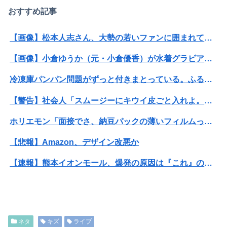
おすすめ記事
【画像】松本人志さん、大勢の若いファンに囲まれてご満悦wwwwwwwwwwwwww
【画像】小倉ゆうか（元・小倉優香）が水着グラビア復帰ｗｗｗｗｗ
冷凍庫パンパン問題がずっと付きまとっている。ふるさと納税も頼みたいけれど入れる場所がない
【警告】社会人「スムージーにキウイ皮ごと入れよ。これ美容にいいんだよね〜」→ 結果…
ホリエモン「面接でさ、納豆パックの薄いフィルムって何のために入っていの？って聞くわけ」
【悲報】Amazon、デザイン改悪か
【速報】熊本イオンモール、爆発の原因は『これ』の可能性
【画像】講談社さん、ミスマガジンで児童を性搾取してしまうｗｗｗｗｗｗｗｗｗ
【閲覧注意・動画】大阪で警察に射殺された男の動画、エグい 撃たれてから叫びながら苦しみもがいて死ぬ
ネタ
キズ
ライブ
【悲報】人気配信者「はっきり言う、ジャングリア沖縄ほんとーーーーーーーーにおもんない！！！！」→炎上