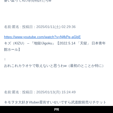
蒼い血ってXの専売特許だろw
名前:
匿名
:
投稿日：2025/01/11(土) 02:29:36
https://www.youtube.com/watch?v=NjfkPe-aGbE
キズ（KIZU） – 『地獄/Jigoku』【2022.5.14 「天獄」 日本青年
館ホール】
↑
おれこれカラオケで歌えないと思うわw（最初のとことか特に）
名前:
匿名
:
投稿日：2025/01/13(月) 15:24:49
キモヲタ大好きVtuber星街すいせいですら武道館前売りチケット
即SOLDOUTだというのに
PR