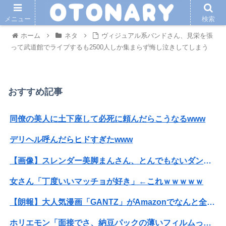
メニュー
検索
ホーム
ネタ
ヴィジュアル系バンドさん、見栄を張
って武道館でライブするも2500人しか集まらず悔し泣きしてしまう
おすすめ記事
同僚の美人に土下座して必死に頼んだらこうなるwww
デリヘル呼んだらヒドすぎたwww
【画像】スレンダー美脚まんさん、とんでもないダンスを披露してしまうｗｗｗｗｗｗｗ
女さん「丁度いいマッチョが好き」←これｗｗｗｗｗ
【朗報】大人気漫画「GANTZ」がAmazonでなんと全巻100円ｗｗｗｗｗｗ
ホリエモン「面接でさ、納豆パックの薄いフィルムって何のために入っていの？って聞くわけ」