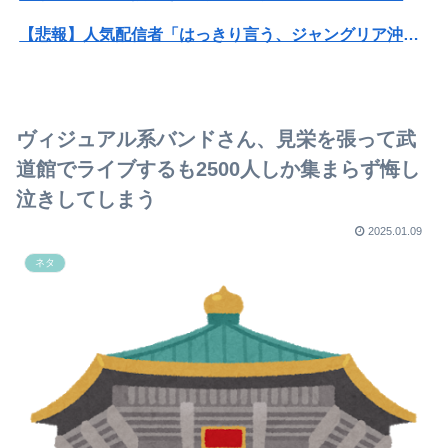
【悲報】人気配信者「はっきり言う、ジャングリア沖縄ほんとーーーーーーーーにおもんない！！！！」→炎上
【衝撃】ハンターハンター、とんでもねえ伏線が発掘される。クルタ族の虐殺犯人がツェリードニヒだった模様！
【悲報】コレコレ、月収1億円ｗｗｗそりゃ外出るのにボディガードつけるわ…
ヴィジュアル系バンドさん、見栄を張って武
【悲報】風俗嬢やってる女の末路ｗｗｗｗｗｗｗｗｗｗｗ
道館でライブするも2500人しか集まらず悔し
泣きしてしまう
【徹底討論】ワイ(48)無職はこのまま逃げ切れるのか
2025.01.09
日本の原爆展示の仕方に世界が騒然！←「子供にショックが大きいだろ」（海外の反応）
ネタ
【画像】『戦争反対』を叫ぶ平和団体、最悪な場所でデモをしてしまう
【衝撃画像】麻雀プレイヤーさん、とんでもない手であがられてしまうｗｗｗｗこれは…凄すぎる…
【画像】辻ちゃんの娘（17）の水着姿、エッッッッッッッッッッッッッ！
【画像】松本人志さん、大勢の若いファンに囲まれてご満悦wwwwwwwwwwwwww
【画像】小倉ゆうか（元・小倉優香）が水着グラビア復帰ｗｗｗｗｗ