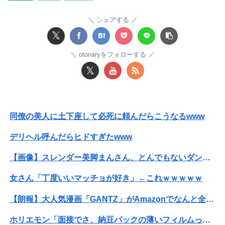
【衝撃】ハンターハンター、とんでもねえ伏線が発掘される。クルタ族の虐殺犯人がツェリードニヒだった模様！
シェアする
𝕏
【悲報】コレコレ、月収1億円ｗｗｗそりゃ外出るのにボディガードつけるわ…
otonaryをフォローする
【悲報】風俗嬢やってる女の末路ｗｗｗｗｗｗｗｗｗｗｗ
𝕏
彼氏とのデートの会計で彼が「端数の25円出して」正直に出したらこうなったwww
【コンゴ】エボラ出血熱、感染3600人…過去最大の流行に
同僚の美人に土下座して必死に頼んだらこうなるwww
いつものスーパーで偶然見かけた義弟嫁。夫に何気なくその話しただけなのに、そこから妙な空気になってしまい…
デリヘル呼んだらヒドすぎたwww
【画像】JKさん、とんでもない格好でファミレスに入店してしまう
【画像】スレンダー美脚まんさん、とんでもないダンスを披露してしまうｗｗｗｗｗｗｗ
【韓国サッカー協会】外国人審判約10人に性的接待か 計1496回、約2億ウォン（約2200万円）
女さん「丁度いいマッチョが好き」←これｗｗｗｗｗ
同僚の美人に土下座して必死に頼んだらこうなるwww
【朗報】大人気漫画「GANTZ」がAmazonでなんと全巻100円ｗｗｗｗｗｗ
【悲報】人助け中の男性を「犯罪ですよ！」と責めた女性、警察が来た瞬間逃げる
ホリエモン「面接でさ、納豆パックの薄いフィルムって何のために入っていの？って聞くわけ」