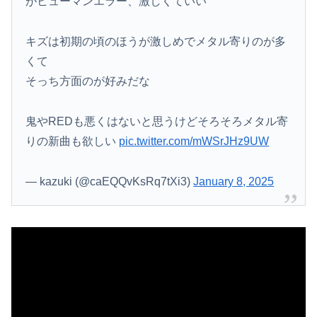
がヒューマンエラー、激しくていい
キズは初期の頃のほうが激しめでメタル寄りのが多
くて
そっち方面のが好みだな
鬼やREDも悪くはないと思うけどそろそろメタル寄
りの新曲も欲しい
pic.twitter.com/mWSrJHz9UW
— kazuki (@caEQQvKsRq7tXi3)
January 8, 2025