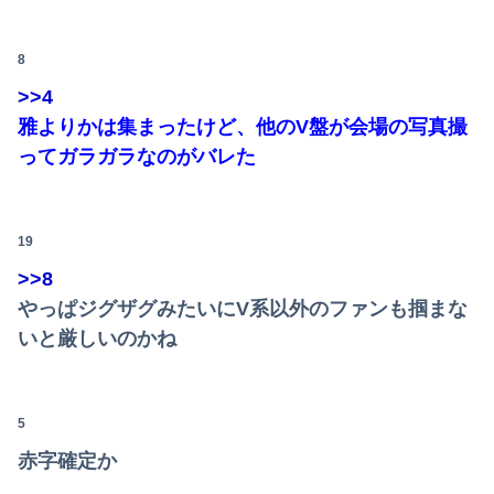
日本やドイツが連合国に負けた理由
【悲報】風俗嬢やってる女の末路ｗｗｗｗｗｗｗｗｗｗｗ
「人に恨みを買うようなことをしている自覚はあるんだな」と高市首相を嘲笑った左派、平和記念式典での演説にケチを付けるも……
8
彼氏とのデートの会計で彼が「端数の25円出して」正直に出したらこうなったwww
>>4
【動画】御当地アイドルだった頃の今田美桜、レベチｗｗｗｗｗｗｗｗｗｗｗｗｗｗｗｗｗｗ
雅よりかは集まったけど、他のV盤が会場の写真撮
【コンゴ】エボラ出血熱、感染3600人…過去最大の流行に
ってガラガラなのがバレた
いつものスーパーで偶然見かけた義弟嫁。夫に何気なくその話しただけなのに、そこから妙な空気になってしまい…
【画像】JKさん、とんでもない格好でファミレスに入店してしまう
19
【韓国サッカー協会】外国人審判約10人に性的接待か 計1496回、約2億ウォン（約2200万円）
>>8
やっぱジグザグみたいにV系以外のファンも掴まな
同僚の美人に土下座して必死に頼んだらこうなるwww
いと厳しいのかね
【悲報】人助け中の男性を「犯罪ですよ！」と責めた女性、警察が来た瞬間逃げる
【中古機価格230万円】スマスロSAO2、またガラスが粉々になる…
5
ミスドで隣の席の女性二人の会話が聞こえてきた。その内容が、旦那と離婚したくてでっち上げのDV証拠を...
赤字確定か