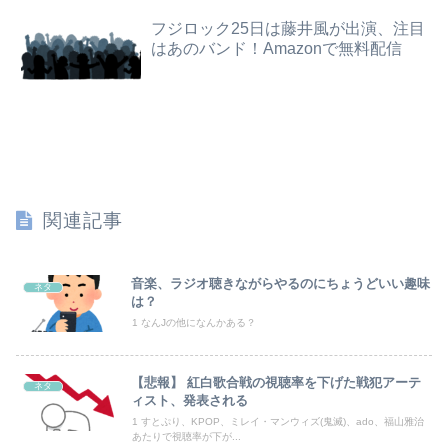
【動画】御当地アイドルだった頃の今田美桜、レベチｗｗｗｗｗｗｗｗｗｗｗｗｗｗｗｗｗｗ
フジロック25日は藤井風が出演、注目
【閲覧注意・動画】大阪で警察に射殺された男の動画、エグい 撃たれてから叫びながら苦しみもがいて死ぬ
はあのバンド！Amazonで無料配信
彼氏とのデートの会計で彼が「端数の25円出して」正直に出したらこうなったwww
【徹底討論】ワイ(48)無職はこのまま逃げ切れるのか
【速報】Z世代の身長低下の理由、判明WWWWWWWWWWWWWWWWWWWWWWWWWWWWWWWWW
日本の原爆展示の仕方に世界が騒然！←「子供にショックが大きいだろ」（海外の反応）
関連記事
【コンゴ】エボラ出血熱、感染3600人…過去最大の流行に
いつものスーパーで偶然見かけた義弟嫁。夫に何気なくその話しただけなのに、そこから妙な空気になってしまい…
音楽、ラジオ聴きながらやるのにちょうどいい趣味
ネタ
は？
【画像】JKさん、とんでもない格好でファミレスに入店してしまう
1 なんJの他になんかある？
【悲報】人助け中の男性を「犯罪ですよ！」と責めた女性、警察が来た瞬間逃げる
【悲報】 紅白歌合戦の視聴率を下げた戦犯アーテ
ネタ
ィスト、発表される
【韓国サッカー協会】外国人審判約10人に性的接待か 計1496回、約2億ウォン（約2200万円）
1 すとぷり、KPOP、ミレイ・マンウィズ(鬼滅)、ado、福山雅治
あたりで視聴率が下が...
連れて行かれた