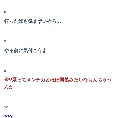
【日向坂46】公式からの注意喚起、ヤフートップに掲載される
中国外務省「日本は原爆落とされて当然。どの国も同情なんかしない」
6
行った奴も気まずいやろ…
デリヘル呼んだらヒドすぎたwww
【朗報】みいちゃんと山田さん、大物漫画家たちから絶賛されるｗｗｗｗ
7
【画像】スレンダー美脚まんさん、とんでもないダンスを披露してしまうｗｗｗｗｗｗｗ
やる前に気付こうよ
日本やドイツが連合国に負けた理由
女さん「丁度いいマッチョが好き」←これｗｗｗｗｗ
9
「人に恨みを買うようなことをしている自覚はあるんだな」と高市首相を嘲笑った左派、平和記念式典での演説にケチを付けるも……
今V系ってメンチカとほぼ同義みたいなもんちゃう
んか
【朗報】大人気漫画「GANTZ」がAmazonでなんと全巻100円ｗｗｗｗｗｗ
【動画】御当地アイドルだった頃の今田美桜、レベチｗｗｗｗｗｗｗｗｗｗｗｗｗｗｗｗｗｗ
12
>>9