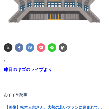
冷凍庫パンパン問題がずっと付きまとっている。ふるさと納税も頼みたいけれど入れる場所がない
【警告】社会人「スムージーにキウイ皮ごと入れよ。これ美容にいいんだよね〜」→ 結果…
【悲報】Amazon、デザイン改悪か
【速報】熊本イオンモール、爆発の原因は『これ』の可能性
𝕏
【画像】講談社さん、ミスマガジンで児童を性搾取してしまうｗｗｗｗｗｗｗｗｗ
【閲覧注意・動画】大阪で警察に射殺された男の動画、エグい 撃たれてから叫びながら苦しみもがいて死ぬ
1
昨日のキズのライブより
彼氏とのデートの会計で彼が「端数の25円出して」正直に出したらこうなったwww
【速報】Z世代の身長低下の理由、判明WWWWWWWWWWWWWWWWWWWWWWWWWWWWWWWWW
【コンゴ】エボラ出血熱、感染3600人…過去最大の流行に
おすすめ記事
いつものスーパーで偶然見かけた義弟嫁。夫に何気なくその話しただけなのに、そこから妙な空気になってしまい…
【画像】松本人志さん、大勢の若いファンに囲まれてご満悦wwwwwwwwwwwwww