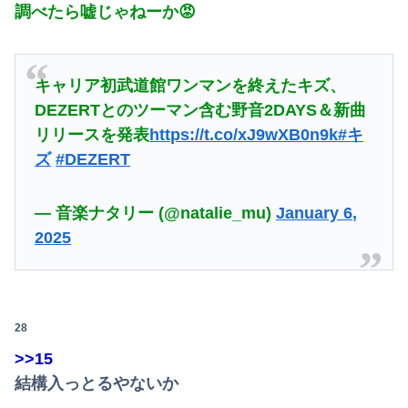
調べたら嘘じゃねーか😡
キャリア初武道館ワンマンを終えたキズ、
DEZERTとのツーマン含む野音2DAYS＆新曲
リリースを発表
https://t.co/xJ9wXB0n9k
#キ
ズ
#DEZERT
— 音楽ナタリー (@natalie_mu)
January 6,
2025
28
>>15
Powered by livedoor 相互RSS
結構入っとるやないか