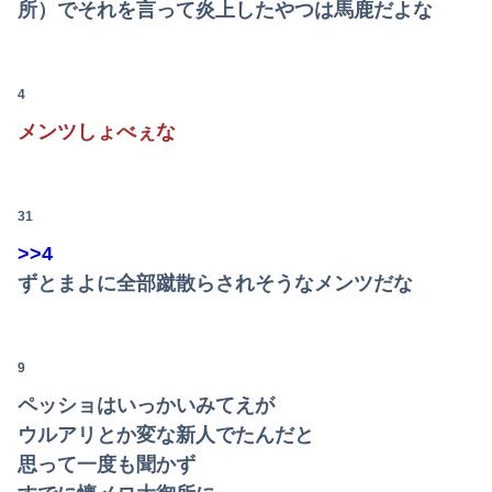
所）でそれを言って炎上したやつは馬鹿だよな
【画像】ロシアの18号コスプレイヤーさんが本物以上！！！！！！⇒！！
息子のオ●ニーを発見したワイの嫁、全ての対応を間違えてしまう…
4
【驚愕】年商10億円を超える『ひとり親方』が激増 Mac miniを大量購入しAIを従業員に
メンツしょべぇな
広瀬章人九段、挑決前日に親子ケンカ 「世間も家庭内でも注目度が上がる」
うちの嫁、毎晩ジムに行って風呂に入って帰宅。これ不倫してるよな
31
>>4
【日向坂46】月刊ジャイアンツ公式、重大告知！
ずとまよに全部蹴散らされそうなメンツだな
大学の時、クラスの大多数テストでカンニングしてた科目があった。で、カンニングしてない私が笑われた
【速報】日本共産党、沖縄県知事選で公職選挙法違反！！！ 110番通報されても辞全くめない件
9
日本政府「氷河期様頼む！働いてくれ！」氷河期ぼく「..がえ」政府「え？」ぼく「女をあてがえ！」
ペッショはいっかいみてえが
ウルアリとか変な新人でたんだと
【画像】どのくノ一を快楽責めしたいｗｗｗｗｗ
思って一度も聞かず
【ネット】荒らしが『警察官発砲で犯人の自傷行為が無かったことにされた』記事に「難癖な記事」とイチャモン→自傷行為の動画が拡散してマスゴミの偏向報...