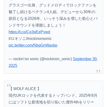
グラスゴー出身、グッドメロディでロックファンを
魅了し続けるベテラン4人組。デビューから30年の
節目となる2026年、いっそう深みを増した歌心とバ
ンドサウンドを堪能しましょう！
https://t.co/Ce3qEePywd
#ロキソニ#rockinonsonic
pic.twitter.com/NbgGnWaxbp
— rockin’on sonic (@rockinon_sonic)
September 30,
2025
【 WOLF ALICE 】
現代UKロックを代表するトップバンド。2025年8月
にはソフトな新境地を切り拓いた傑作4thをリリー