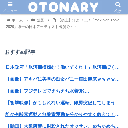
メニュー
検索
ホーム
話題
【炎上】洋楽フェス「rockin’on sonic
2026」唯一の日本アーティスト出演で・・・
おすすめ記事
日本政府「氷河期様頼む！働いてくれ！」氷河期ぼく「..がえ」政府「え？」ぼく「女をあてがえ！」
【画像】アキバに美脚の痴女バニー集団襲来ｗｗｗｗｗｗｗｗｗｗ
【画像】フジテレビでえちえち水着JK…
【衝撃映像】かもしれない運転、限界突破してしまう・・・
誰か有酸素運動と無酸素運動を分かりやすく教えてくれｗｗｗｗｗｗ
【動画】大阪府警に射殺されたオッサン、めちゃめちゃ苦しそうに死ぬ