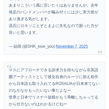
あまりこういう風に言いたくはありませんが、去年
発足のバンドメンバーが噛み付くには少し実力差が
あり過ぎる気がします。
流石にロキソニとずとまよに失礼なので謝った方が
良いと思います。
— 結雨 (@SHK_love_you)
November 7, 2025
マスにアプローチできる訴求力を持ちながら非英語
圏アーティストとして彼女自身のルーツに加え前作
から日本語も取り入れてるROSALIAが日本来てない
のなかなかもったいない事だよなー
世界と日本でリスナー規模がもう乖離しちゃってる
から仕方ないのはわかるけどねー