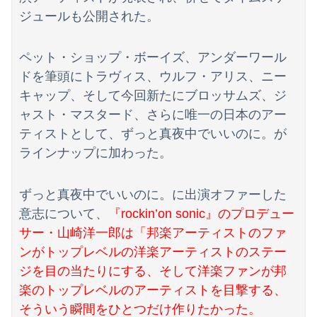
うちの嫁、毎晩ジムに行って風呂に入って帰宅。これ不倫してるよな
ジュールも公開された。
【日向坂46】月刊ジャイアンツ公式、重大告知！
ペット・ショップ・ボーイズ、アンダーワール
大学の時、クラスの大多数テストでカンニングしてた科目があった。で、カンニングしてない私が笑われた
ドを筆頭にトラヴィス、ウルフ・アリス、ニー
琉球新報「遺族に平和学習が萎縮すると質問した記者を中傷するのは止めて」
キャップ、そして今回新たにブロッサムズ、ジ
ャスト・マスタード、さらに唯一の日本のアー
【悲報】石破茂「日本の財政状況は世界最悪（借金1342兆円）。なのに消費税は先進国の中で際立って低い」
ティストとして、ずっと真夜中でいいのに。が
【画像】どのくノ一を快楽責めしたいｗｗｗｗｗ
ラインナップに加わった。
【速報】日本共産党、沖縄県知事選で公職選挙法違反！！！ 110番通報されても辞全くめない件
ずっと真夜中でいいのに。に出演オファーした
【動画】高速道路をバックしていた車に後続車が追突して家族4人が死亡、3人重傷。
意志について、
『rockin’on sonic』のプロデュー
サー・山崎洋一郎は「邦楽アーティストのファ
【悲報】露悪系アニメ、最盛期へｗｗｗｗｗ
ンがトップレベルの洋楽アーティストのステー
【ネット】荒らしが『警察官発砲で犯人の自傷行為が無かったことにされた』記事に「難癖な記事」とイチャモン→自傷行為の動画が拡散してマスゴミの偏向報...
ジを目の当たりにする、そして洋楽ファンが邦
楽のトップレベルのアーティストを目撃する、
【画像】部活動中のJK、胸が浮き上がってしまう♡♡♡♡♡♡
そういう瞬間をひとつだけ作りたかった。