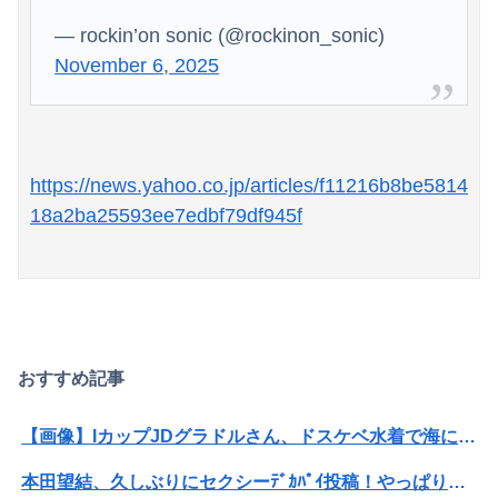
— rockin’on sonic (@rockinon_sonic)
November 6, 2025
https://news.yahoo.co.jp/articles/f11216b8be5814
18a2ba25593ee7edbf79df945f
おすすめ記事
【画像】IカップJDグラドルさん、ドスケベ水着で海に出没してしまうwwwwwww麻倉瑞季、プライベートのビキニ姿がセクシーすぎて万バズ！！！
本田望結、久しぶりにセクシーﾃﾞｶﾊﾟｲ投稿！やっぱりお◯ぱいでかかった！（画像あり）