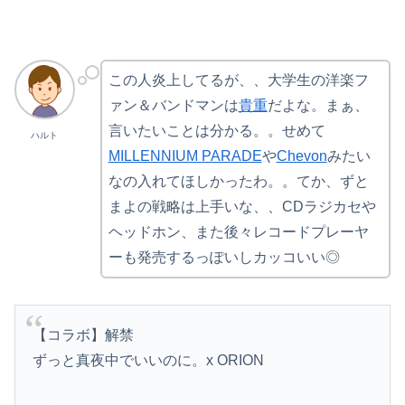
この人炎上してるが、、大学生の洋楽フ
ァン＆バンドマンは
貴重
だよな。まぁ、
言いたいことは分かる。。せめて
ハルト
MILLENNIUM PARADE
や
Chevon
みたい
なの入れてほしかったわ。。てか、ずと
まよの戦略は上手いな、、CDラジカセや
ヘッドホン、また後々レコードプレーヤ
ーも発売するっぽいしカッコいい◎
【コラボ】解禁
ずっと真夜中でいいのに。x ORION