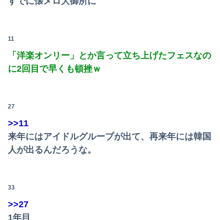
すでに懐メロ大御所に
【画像】アキバに美脚の痴女バニー集団襲来ｗｗｗｗｗｗｗｗｗｗ
【悲報】露悪系アニメ、最盛期へｗｗｗｗｗ
11
「洋楽オンリー」とか言って立ち上げたフェスなの
【画像】フジテレビでえちえち水着JK…
に2回目で早くも頓挫ｗ
海外「世界で日本を死守するぞ！」 日本の消防署を訪れたちびっ子集団が世界をメロメロに
【衝撃映像】かもしれない運転、限界突破してしまう・・・
27
無期刑の仮釈放、2025年は「わずか4人」2024年は32人が獄中死…「終身刑化」の傾向続く
>>11
来年にはアイドルグループが出て、再来年には韓国
誰か有酸素運動と無酸素運動を分かりやすく教えてくれｗｗｗｗｗｗ
人が出るんだろうな。
【ニュース】 台風13号、迷走・・・
33
>>27
1年目