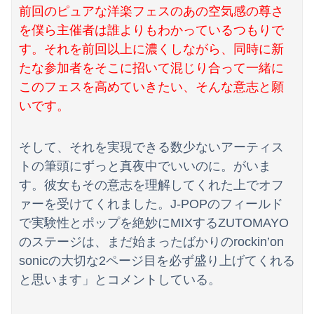
海外「世界で日本を死守するぞ！」 日本の消防署を訪れたちびっ子集団が世界をメロメロに
前回のピュアな洋楽フェスのあの空気感の尊さ
を僕ら主催者は誰よりもわかっているつもりで
無期刑の仮釈放、2025年は「わずか4人」2024年は32人が獄中死…「終身刑化」の傾向続く
す。それを前回以上に濃くしながら、同時に新
【ニュース】 台風13号、迷走・・・
たな参加者をそこに招いて混じり合って一緒に
このフェスを高めていきたい、そんな意志と願
いです。
そして、それを実現できる数少ないアーティス
トの筆頭にずっと真夜中でいいのに。がいま
す。彼女もその意志を理解してくれた上でオフ
ァーを受けてくれました。J-POPのフィールド
で実験性とポップを絶妙にMIXするZUTOMAYO
のステージは、まだ始まったばかりのrockin’on
sonicの大切な2ページ目を必ず盛り上げてくれる
と思います」とコメントしている。