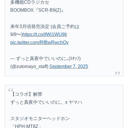
多機能CDラジカセ
BOOMBOX『SCR-B9(Z)』
来年3月頃発売決定 (会員ご予約は
9/9〜)
https://t.co/jfWj1WU9Ii
pic.twitter.com/RfBwRwchQy
— ずっと真夜中でいいのに｡(ｽﾀｯﾌ)
(@zutomayo_staff)
September 7, 2025
【コラボ】解禁
ずっと真夜中でいいのに。x ヤマハ
スタジオモニターヘッドホン
「HPH-MT8Z」