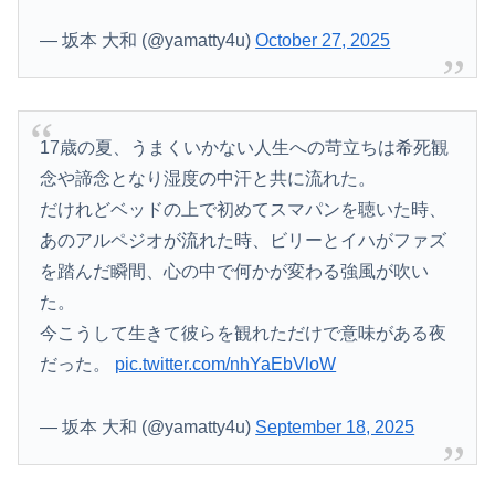
— 坂本 大和 (@yamatty4u)
October 27, 2025
17歳の夏、うまくいかない人生への苛立ちは希死観
念や諦念となり湿度の中汗と共に流れた。
だけれどベッドの上で初めてスマパンを聴いた時、
あのアルペジオが流れた時、ビリーとイハがファズ
を踏んだ瞬間、心の中で何かが変わる強風が吹い
た。
今こうして生きて彼らを観れただけで意味がある夜
だった。
pic.twitter.com/nhYaEbVloW
— 坂本 大和 (@yamatty4u)
September 18, 2025