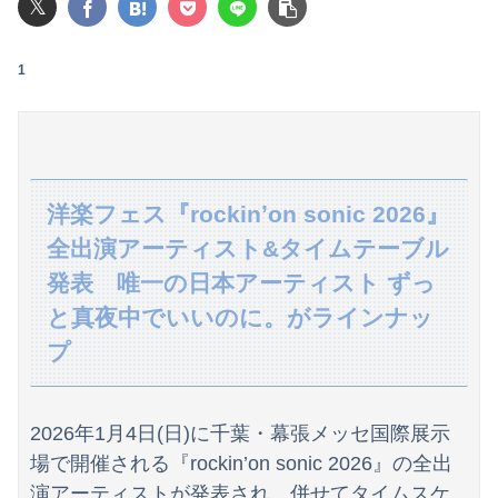
𝕏
親戚の息子が30過ぎてようやく結婚したのに3～4年で離婚。相手の女性の言い分がモラハラだったらしい
1
【悲報】女さん、熊本地震がきっかけで離婚を決意ｗｗｗｗｗ
【悲報】女さん、事故（全治4ヶ月半・車は廃車）でぶつけられた相手と付き合ってしまうｗｗｗｗｗｗｗｗ
嫁と俺の親友がフリンしていた！俺「本当に隠し事はない？」嫁「何もないよ」→親友との関係を問い詰めた瞬間、嫁の表情が変わって…
洋楽フェス『rockinʼon sonic 2026』
【日向坂46】あの件は触れるのか…？石塚瑶季のSR配信が決定
全出演アーティスト&タイムテーブル
【速報】"見せブラ"女神、現る♡♡♡♡
発表 唯一の日本アーティスト ずっ
と真夜中でいいのに。がラインナッ
【画像】ロシアの18号コスプレイヤーさんが本物以上！！！！！！⇒！！
プ
息子のオ●ニーを発見したワイの嫁、全ての対応を間違えてしまう…
【驚愕】年商10億円を超える『ひとり親方』が激増 Mac miniを大量購入しAIを従業員に
2026年1月4日(日)に千葉・幕張メッセ国際展示
広瀬章人九段、挑決前日に親子ケンカ 「世間も家庭内でも注目度が上がる」
場で開催される『rockin’on sonic 2026』の全出
演アーティストが発表され、併せてタイムスケ