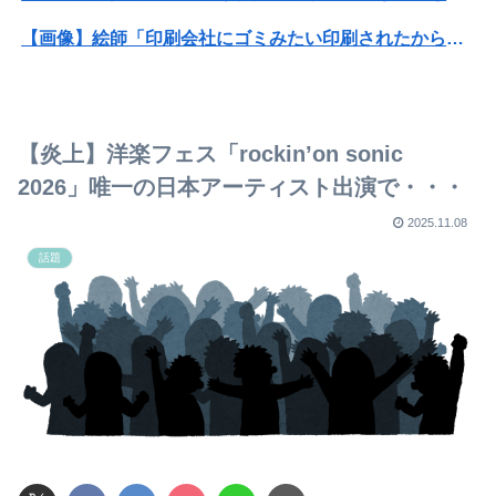
【画像】絵師「印刷会社にゴミみたい印刷されたから晒すわ」→お前がクレーマーだと大炎上
【画像】X女子「ガチでこういう彼氏欲しくて息できん」 2000万バズ
【画像】高速のSA、女子の謎ルールにブチギレ炎上ｗｗｗｗｗｗｗｗｗｗｗｗｗ
【炎上】洋楽フェス「rockin’on sonic
【画像】ビリー・アイリッシュ(24)、ライブで超モリマンスジを強調して炎上ｗｗｗｗｗｗｗｗ
2026」唯一の日本アーティスト出演で・・・
【速報】とよたろう、連載再開を示唆
2025.11.08
話題
研究者「株式投資にハマる若者はギャンブルにハマる若者と同じ傾向がある」
【急募】おまえらの人生で1番ハマったゲームを挙げてけ
【DeNA対阪神16回戦】DeNA・エンカーナシオン、第6号ソロホームラン！4点差に迫る！！！！！！！！
【DeNA対阪神16回戦】DeNA・エンカーナシオン、第6号ソロホームラン！4点差に迫る！！！！！！！！
【画像】IカップJDグラドルさん、ドスケベ水着で海に出没してしまうwwwwwww麻倉瑞季、プライベートのビキニ姿がセクシーすぎて万バズ！！！
本田望結、久しぶりにセクシーﾃﾞｶﾊﾟｲ投稿！やっぱりお◯ぱいでかかった！（画像あり）