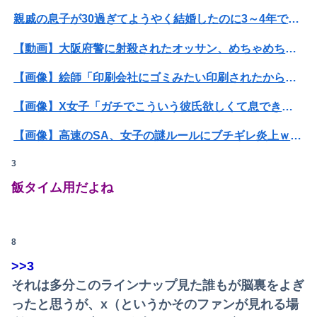
親戚の息子が30過ぎてようやく結婚したのに3～4年で離婚。相手の女性の言い分がモラハラだったらしい
【動画】大阪府警に射殺されたオッサン、めちゃめちゃ苦しそうに死ぬ
【画像】絵師「印刷会社にゴミみたい印刷されたから晒すわ」→お前がクレーマーだと大炎上
【画像】X女子「ガチでこういう彼氏欲しくて息できん」 2000万バズ
【画像】高速のSA、女子の謎ルールにブチギレ炎上ｗｗｗｗｗｗｗｗｗｗｗｗｗ
3
【画像】ビリー・アイリッシュ(24)、ライブで超モリマンスジを強調して炎上ｗｗｗｗｗｗｗｗ
飯タイム用だよね
【悲報】女さん、熊本地震がきっかけで離婚を決意ｗｗｗｗｗ
【悲報】女さん、事故（全治4ヶ月半・車は廃車）でぶつけられた相手と付き合ってしまうｗｗｗｗｗｗｗｗ
8
嫁と俺の親友がフリンしていた！俺「本当に隠し事はない？」嫁「何もないよ」→親友との関係を問い詰めた瞬間、嫁の表情が変わって…
>>3
【日向坂46】あの件は触れるのか…？石塚瑶季のSR配信が決定
それは多分このラインナップ見た誰もが脳裏をよぎ
ったと思うが、x（というかそのファンが見れる場
【速報】"見せブラ"女神、現る♡♡♡♡