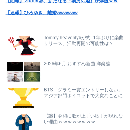
【朗報】Vtuber界、新たなる『弱男の姫』が爆誕ｗｗｗｗｗｗｗｗｗｗｗ
【新台】山佐「LモンキーターンRED」特報映像公開！王道から挑戦へ
【速報】ひろゆき、離婚wwwwww
勤務中のはずの彼氏を偶然見かけた場所がまさかのパチ店だった。楽しそうな姿を見た私は思わず固まり…
【画像】ハンターハンターさん、ガチで最強の新能力を登場させてしまうｗｗｗｗｗｗｗ
【画像】最近のJKダンス部、胸の迫力がすごい💃
【画像】20年前のAV、キチガイすぎるwwwwww
後輩記者に歩道橋近くで呼び止められた元毎日新聞記者、「元毎日と名乗ってSNSで活動するな」と要求されてしまい……
Tommy heavenly6が約11年ぶりに楽曲
リリース、活動再開の可能性は？
【放送事故】フジテレビ、女子大生を大量投入して闇深エロ番組ｗｗｗｗ
【動画】移民受け入れ派のパヨおば、自分の家に来られたら全力で拒否るｗｗｗｗｗｗｗｗｗｗ
【動画】役満ボディ・岡田紗佳(32)、渾身のあたシコダンスwwwwwww
【画像】セブンイレブン、ついに神商品を販売
2026年6月 おすすめ新曲 洋楽編
【悲報】佐藤二朗さん主演の「踊る」スピンオフ作品、結局撮影中止が決定wwwwwwwwwwww
【超悲報】明日花キララさん、専門家からあまりにも非情な一言を告げられる
私の地元は治安が悪く、弱いものいじめや犯罪を楽しみながら行うことが陽キャの条件だった
高市総理「物価上昇を上回る賃上げを日本に定着させる」 →国家公務員月給3.51％増へ 人事院の勧告を受け
BTS「グラミー賞エントリーしない」
アジア部門ボイコットで大変なことに
【衝撃】34歳ニート、『エロ漫画』で人生逆転
【悲報】ち●ぽに下味つけてピンサロいったらｗｗｗｗｗｗｗｗｗwwww
【愕然】ワイ、借金300万円を5年かけて完済した結果とんでもないことになる・・・・・・
【画像】あの人気ポケモン、エッチなフィギュアになってしまう
【謎】令和に歌が上手い歌手が現れな
【悲報】ゲーム配信者さん、家賃8万円の部屋で深夜配信→管理会社から厳重注意されてお気持ち表明ｗｗｗ
こじるり「その筋肉、意味あるの？(笑)」←これｗｗｗｗｗｗ
い理由 w w w w w w w w