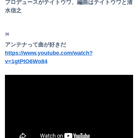
プロデュースがテイトウワ、編曲はテイトウワと清
水信之
36
アンテナって曲が好きだ
https://www.youtube.com/watch?
Powered by livedoor 相互RSS
v=1gtPtO6Wo84