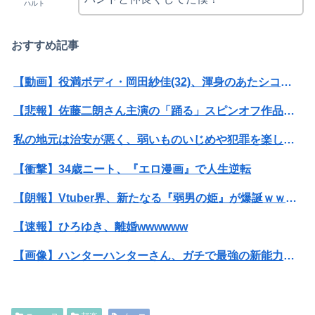
ハルト
おすすめ記事
【動画】役満ボディ・岡田紗佳(32)、渾身のあたシコダンスwwwwwww
【悲報】佐藤二朗さん主演の「踊る」スピンオフ作品、結局撮影中止が決定wwwwwwwwwwww
私の地元は治安が悪く、弱いものいじめや犯罪を楽しみながら行うことが陽キャの条件だった
【衝撃】34歳ニート、『エロ漫画』で人生逆転
【朗報】Vtuber界、新たなる『弱男の姫』が爆誕ｗｗｗｗｗｗｗｗｗｗｗ
【速報】ひろゆき、離婚wwwwww
【画像】ハンターハンターさん、ガチで最強の新能力を登場させてしまうｗｗｗｗｗｗｗ
【画像】20年前のAV、キチガイすぎるwwwwww
【愕然】ワイ、借金300万円を5年かけて完済した結果とんでもないことになる・・・・・・