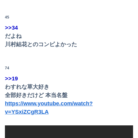
【悲報】ち●ぽに下味つけてピンサロいったらｗｗｗｗｗｗｗｗｗwwww
【画像】あの人気ポケモン、エッチなフィギュアになってしまう
45
こじるり「その筋肉、意味あるの？(笑)」←これｗｗｗｗｗｗ
>>34
だよね
「近年稀に見るどころの話じゃないぞ」と台風15号の予想進路に困惑する人が多数、偏西風が全く通用していないんだけど……
川村結花とのコンビよかった
【放送事故】フジテレビ、女子大生を大量投入して闇深エロ番組ｗｗｗｗ
74
>>19
わすれな草大好き
全部好きだけど 本当名盤
https://www.youtube.com/watch?
v=YSxiZCgR3LA