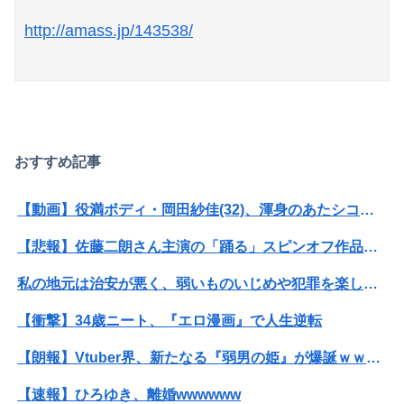
高市総理「物価上昇を上回る賃上げを日本に定着させる」 →国家公務員月給3.51％増へ 人事院の勧告を受け
http://amass.jp/143538/
【画像】あの人気ポケモン、エッチなフィギュアになってしまう
「近年稀に見るどころの話じゃないぞ」と台風15号の予想進路に困惑する人が多数、偏西風が全く通用していないんだけど……
おすすめ記事
【動画】役満ボディ・岡田紗佳(32)、渾身のあたシコダンスwwwwwww
【悲報】佐藤二朗さん主演の「踊る」スピンオフ作品、結局撮影中止が決定wwwwwwwwwwww
私の地元は治安が悪く、弱いものいじめや犯罪を楽しみながら行うことが陽キャの条件だった
【衝撃】34歳ニート、『エロ漫画』で人生逆転
【朗報】Vtuber界、新たなる『弱男の姫』が爆誕ｗｗｗｗｗｗｗｗｗｗｗ
【速報】ひろゆき、離婚wwwwww