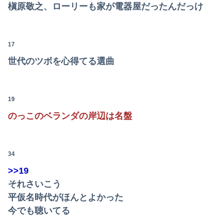
槇原敬之、ローリーも家が電器屋だったんだっけ
【悲報】sexした後本領発揮してくる女ｗｗｗｗｗｗｗｗｗｗwwww
【画像】どのくノ一を快楽責めしたいｗｗｗｗｗ
17
Powered by livedoor 相互RSS
【新台】山佐「LモンキーターンRED」特報映像公開！王道から挑戦へ
世代のツボを心得てる選曲
勤務中のはずの彼氏を偶然見かけた場所がまさかのパチ店だった。楽しそうな姿を見た私は思わず固まり…
【画像】最近のJKダンス部、胸の迫力がすごい💃
19
のっこのベランダの岸辺は名盤
後輩記者に歩道橋近くで呼び止められた元毎日新聞記者、「元毎日と名乗ってSNSで活動するな」と要求されてしまい……
【動画】移民受け入れ派のパヨおば、自分の家に来られたら全力で拒否るｗｗｗｗｗｗｗｗｗｗ
34
【画像】セブンイレブン、ついに神商品を販売
>>19
【超悲報】明日花キララさん、専門家からあまりにも非情な一言を告げられる
それさいこう
平仮名時代がほんとよかった
高市総理「物価上昇を上回る賃上げを日本に定着させる」 →国家公務員月給3.51％増へ 人事院の勧告を受け
今でも聴いてる