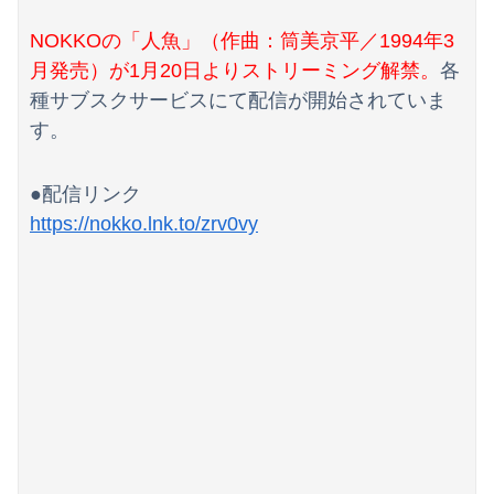
泥ママ「もういいじゃない！私だって傷ついてるのに！」→盗みを責められた泥ママがまさかの被害者アピール。その言い分に周囲から笑いが漏れてしまい…
NOKKOの「人魚」（作曲：筒美京平／1994年3
【日向坂46】今回はお手頃価格？日向坂46とBEAMSのコラボが決定！！
月発売）が1月20日よりストリーミング解禁。
各
【画像】どのくノ一を快楽責めしたいｗｗｗｗｗ
種サブスクサービスにて配信が開始されていま
す。
国連事務総長「お金がありません。このままでは国連が完全崩壊します。助けて下さい」
【動画】走り屋が先行のスクーターに猛スピードで突っ込む事故。
●配信リンク
https://nokko.lnk.to/zrv0vy
【新台】山佐「LモンキーターンRED」特報映像公開！王道から挑戦へ
勤務中のはずの彼氏を偶然見かけた場所がまさかのパチ店だった。楽しそうな姿を見た私は思わず固まり…
【画像】最近のJKダンス部、胸の迫力がすごい💃
【画像】セブンイレブン、ついに神商品を販売
後輩記者に歩道橋近くで呼び止められた元毎日新聞記者、「元毎日と名乗ってSNSで活動するな」と要求されてしまい……
主人公より弟のほうが強い漫画ってあまりないよな