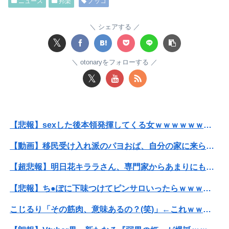
ニュース
邦楽
ノッコ
【悲報】ゲーム配信者さん、家賃8万円の部屋で深夜配信→管理会社から厳重注意されてお気持ち表明ｗｗｗ
シェアする
【悲報】 飛行機のパイロットさん、「駅弁」を食べていることがバレる……
𝕏
【悲報】女性「男への最大ダメージはこれ」←お前ら耐えられる？
otonaryをフォローする
𝕏
彼女と結婚の話をしていた時に言われたことが衝撃だった
昔のスロット動画見てたらケロット柄が2回出たのにハズレてた…流石にヤバすぎじゃね？
【悲報】sexした後本領発揮してくる女ｗｗｗｗｗｗｗｗｗｗwwww
泥ママ「もういいじゃない！私だって傷ついてるのに！」→盗みを責められた泥ママがまさかの被害者アピール。その言い分に周囲から笑いが漏れてしまい…
【動画】移民受け入れ派のパヨおば、自分の家に来られたら全力で拒否るｗｗｗｗｗｗｗｗｗｗ
【日向坂46】今回はお手頃価格？日向坂46とBEAMSのコラボが決定！！
【超悲報】明日花キララさん、専門家からあまりにも非情な一言を告げられる
国連事務総長「お金がありません。このままでは国連が完全崩壊します。助けて下さい」
【悲報】ち●ぽに下味つけてピンサロいったらｗｗｗｗｗｗｗｗｗwwww
【悲報】sexした後本領発揮してくる女ｗｗｗｗｗｗｗｗｗｗwwww
こじるり「その筋肉、意味あるの？(笑)」←これｗｗｗｗｗｗ
【画像】どのくノ一を快楽責めしたいｗｗｗｗｗ