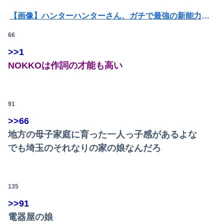
【画像】ハンターハンターさん、ガチで最強の新能力を登場させてしまうｗｗｗｗｗｗｗ
66
【画像】20年前のAV、キチガイすぎるwwwwww
>>1
【愕然】ワイ、借金300万円を5年かけて完済した結果とんでもないことになる・・・・・・
NOKKOは作詞の才能も高い
【悲報】ゲーム配信者さん、家賃8万円の部屋で深夜配信→管理会社から厳重注意されてお気持ち表明ｗｗｗ
【悲報】 飛行機のパイロットさん、「駅弁」を食べていることがバレる……
91
【悲報】女性「男への最大ダメージはこれ」←お前ら耐えられる？
>>66
地方の母子家庭に育った一人っ子感があるよな
彼女と結婚の話をしていた時に言われたことが衝撃だった
でも埼玉のそれなりの家の娘なんだろ
昔のスロット動画見てたらケロット柄が2回出たのにハズレてた…流石にヤバすぎじゃね？
泥ママ「もういいじゃない！私だって傷ついてるのに！」→盗みを責められた泥ママがまさかの被害者アピール。その言い分に周囲から笑いが漏れてしまい…
135
【日向坂46】今回はお手頃価格？日向坂46とBEAMSのコラボが決定！！
>>91
電器屋の娘
国連事務総長「お金がありません。このままでは国連が完全崩壊します。助けて下さい」