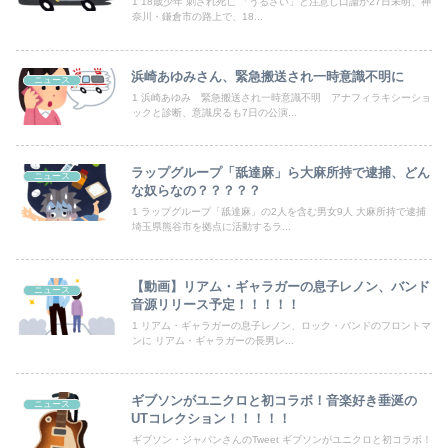
1 18歳少年 刺され死亡 「うるさい」と注意し口論か27日未明、神
国連事務総長「お金がありません。このままでは国連が完全崩壊します。助けて下さい」
奈川・鎌倉市の路上で、18...
【動画】走り屋が先行のスクーターに猛スピードで突っ込む事故。
浜崎あゆみさん、緊急搬送され一時意識不明に
ニュース
【新台】山佐「LモンキーターンRED」特報映像公開！王道から挑戦へ
1 浜崎あゆみ 緊急搬送され一時意識不明 アナフィラキシーショ
ックと診断、意識戻るも7日の公演...
勤務中のはずの彼氏を偶然見かけた場所がまさかのパチ店だった。楽しそうな姿を見た私は思わず固まり…
ラップグループ「舐達麻」ら大麻所持で逮捕、どん
【画像】最近のJKダンス部、胸の迫力がすごい💃
ニュース
な奴らなの？？？？？
1 ラップグループ「舐達麻」の2人を含む男女9人 大麻所持で逮捕
【画像】セブンイレブン、ついに神商品を販売
埼玉県熊谷市を拠点に活動するラ...
後輩記者に歩道橋近くで呼び止められた元毎日新聞記者、「元毎日と名乗ってSNSで活動するな」と要求されてしまい……
【動画】リアム・ギャラガーの息子レノン、バンド
ニュース
主人公より弟のほうが強い漫画ってあまりないよな
音源リリース予定！！！！！
1 リアム・ギャラガーの息子レノン、ロック・バンドのフロントマ
高市総理「物価上昇を上回る賃上げを日本に定着させる」 →国家公務員月給3.51％増へ 人事院の勧告を受け
ンに リアム・ギャラガーの長男レ...
【画像】あの人気ポケモン、エッチなフィギュアになってしまう
ギブソンがユニクロと初コラボ！音楽好き垂涎の
ニュース
UTコレクション！！！！！
「近年稀に見るどころの話じゃないぞ」と台風15号の予想進路に困惑する人が多数、偏西風が全く通用していないんだけど……
ギブソン・ジャパンさんのTweet ギブソンがユニクロと初コラボ！