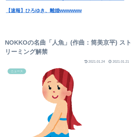
【速報】ひろゆき、離婚wwwwww
【画像】ハンターハンターさん、ガチで最強の新能力を登場させてしまうｗｗｗｗｗｗｗ
【画像】20年前のAV、キチガイすぎるwwwwww
NOKKOの名曲「人魚」(作曲：筒美京平) スト
ハンターハンター第一王子ベンジャミィの守護霊獣の能力wwwwww
リーミング解禁
【命題】ZZガンダムをリメイクで大ヒットさせたい。じゃあ、何の要素を足せばいい？
2021.01.24
2021.01.21
ニュース
【命題】ZZガンダムをリメイクで大ヒットさせたい。じゃあ、何の要素を足せばいい？
【困惑】王将行くけど何がおすすめ？ｗｗｗｗｗｗｗｗｗｗ
【九州名物】鶏刺し食べた医師、全身麻痺へ…「死んだほうが良かったと思っていた」
【放送事故】フジテレビ、女子大生を大量投入して闇深エロ番組ｗｗｗｗ
【動画】役満ボディ・岡田紗佳(32)、渾身のあたシコダンスwwwwwww
【悲報】佐藤二朗さん主演の「踊る」スピンオフ作品、結局撮影中止が決定wwwwwwwwwwww