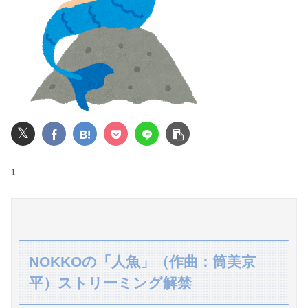
私の地元は治安が悪く、弱いものいじめや犯罪を楽しみながら行うことが陽キャの条件だった
【衝撃】34歳ニート、『エロ漫画』で人生逆転
【愕然】ワイ、借金300万円を5年かけて完済した結果とんでもないことになる・・・・・・
【悲報】ゲーム配信者さん、家賃8万円の部屋で深夜配信→管理会社から厳重注意されてお気持ち表明ｗｗｗ
𝕏
【悲報】 飛行機のパイロットさん、「駅弁」を食べていることがバレる……
【悲報】女性「男への最大ダメージはこれ」←お前ら耐えられる？
1
【画像】熊本「被災者の方はしばらく、この家で暮らしてくださいね」→
彼女と結婚の話をしていた時に言われたことが衝撃だった
【悲報】ロシア、ガチの大炎上ｗｗｗｗｗｗｗｗｗｗｗｗ
NOKKOの「人魚」（作曲：筒美京
平）ストリーミング解禁
昔のスロット動画見てたらケロット柄が2回出たのにハズレてた…流石にヤバすぎじゃね？