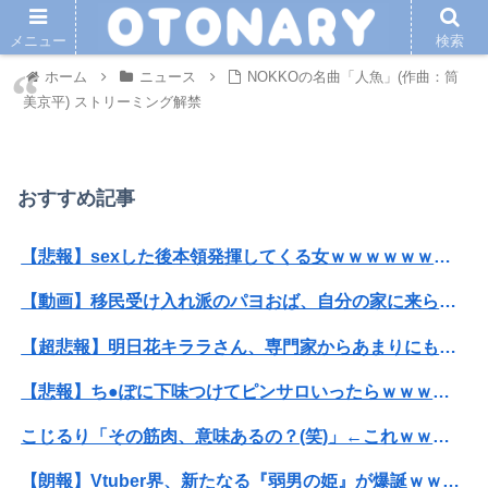
メニュー
検索
ホーム
ニュース
NOKKOの名曲「人魚」(作曲：筒
美京平) ストリーミング解禁
おすすめ記事
【悲報】sexした後本領発揮してくる女ｗｗｗｗｗｗｗｗｗｗwwww
【動画】移民受け入れ派のパヨおば、自分の家に来られたら全力で拒否るｗｗｗｗｗｗｗｗｗｗ
【超悲報】明日花キララさん、専門家からあまりにも非情な一言を告げられる
【悲報】ち●ぽに下味つけてピンサロいったらｗｗｗｗｗｗｗｗｗwwww
こじるり「その筋肉、意味あるの？(笑)」←これｗｗｗｗｗｗ
【朗報】Vtuber界、新たなる『弱男の姫』が爆誕ｗｗｗｗｗｗｗｗｗｗｗ