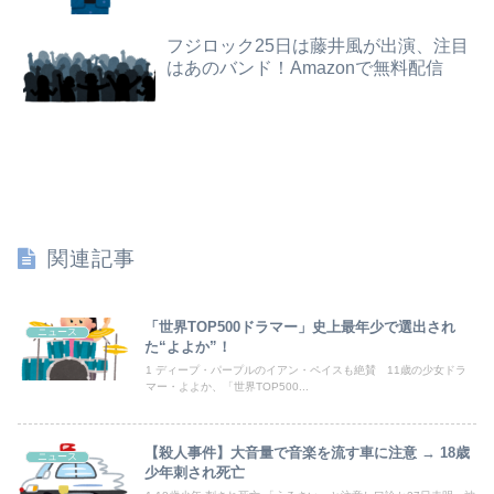
【悲報】 飛行機のパイロットさん、「駅弁」を食べていることがバレる……
「近年稀に見るどころの話じゃないぞ」と台風15号の予想進路に困惑する人が多数、偏西風が全く通用していないんだけど……
フジロック25日は藤井風が出演、注目
【悲報】女性「男への最大ダメージはこれ」←お前ら耐えられる？
【放送事故】フジテレビ、女子大生を大量投入して闇深エロ番組ｗｗｗｗ
はあのバンド！Amazonで無料配信
【画像】熊本「被災者の方はしばらく、この家で暮らしてくださいね」→
彼女と結婚の話をしていた時に言われたことが衝撃だった
【悲報】ロシア、ガチの大炎上ｗｗｗｗｗｗｗｗｗｗｗｗ
ハンターハンター第一王子ベンジャミィの守護霊獣の能力wwwwww
関連記事
【命題】ZZガンダムをリメイクで大ヒットさせたい。じゃあ、何の要素を足せばいい？
昔のスロット動画見てたらケロット柄が2回出たのにハズレてた…流石にヤバすぎじゃね？
「世界TOP500ドラマー」史上最年少で選出され
ニュース
た“よよか”！
泥ママ「もういいじゃない！私だって傷ついてるのに！」→盗みを責められた泥ママがまさかの被害者アピール。その言い分に周囲から笑いが漏れてしまい…
1 ディープ・パープルのイアン・ペイスも絶賛 11歳の少女ドラ
マー・よよか、「世界TOP500...
【日向坂46】今回はお手頃価格？日向坂46とBEAMSのコラボが決定！！
【殺人事件】大音量で音楽を流す車に注意 → 18歳
ニュース
【画像】どのくノ一を快楽責めしたいｗｗｗｗｗ
少年刺され死亡