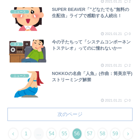
2021.01.21
2
SUPER BEAVER「”どなたでも”無料の
ニュース
生配信」ライブで感動する人続出！
2021.01.21
0
今の子たちって「システムコンポーネン
ネタ
トステレオ」ってのに憧れないかー
2021.01.21
2
NOKKOの名曲「人魚」(作曲：筒美京平)
ニュース
ストリーミング解禁
2021.01.21
0
次のページ
1
…
54
55
56
57
58
59