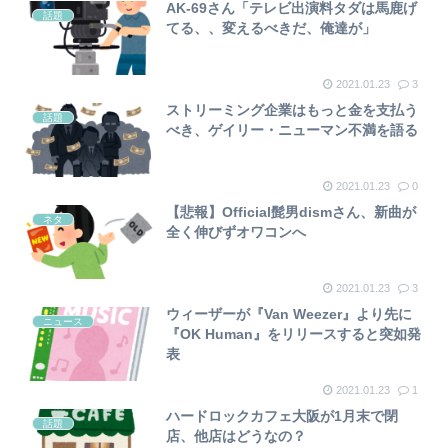
AK-69さん「テレビ出演料タダは馬鹿げ
話題
てる、、変えるべきだ、俺達が」
2021.01.23
3
ストリーミング企業はもっと金を支払う
話題
べき、ゲイリー・ニューマン不満を語る
2021.01.23
0
【悲報】Official髭男dismさん、新曲が
ネタ
全く伸びずオワコンへ
2021.01.23
3
ウィーザーが『Van Weezer』より先に
ニュース
『OK Human』をリリースすると突如発
表
2021.01.23
1
ハードロックカフェ大阪が1月末で閉
話題
店、他店はどうなの？