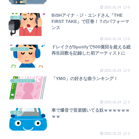
2021.01.24
0
BiSHアイナ・ジ・エンドさん「THE
話題
FIRST TAKE」で圧巻！？のパフォーマ
ンス
2021.01.24
0
ドレイクがSpotifyで500億回を超える総
ニュース
再生回数を記録した初アーティストに
2021.01.24
0
「YMO」の好きな曲ランキング！
プレイリスト
2021.01.24
2
車で爆音で音楽聴いてる奴ｗｗｗｗｗｗ
ネタ
ｗｗ
2021.01.23
2