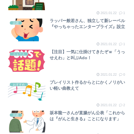
2021.01.22
1
ラッパー般若さん、独立して新レーベル
話題
『やっちゃったエンタープライズ』設立
2021.01.22
1
【注目】一気に仕掛けてきたぞｗ「うっ
ニュース
せえわ」と叫ぶAdo！
2021.01.22
0
プレイリスト作るからとにかくノリがい
おすすめ
い軽い曲教えて
2021.01.22
2
坂本龍一さんが直腸がん公表「これから
話題
は『がんと生きる』ことになります」