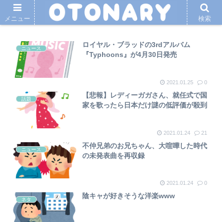
メニュー
検索
ロイヤル・ブラッドの3rdアルバム
ニュース
『Typhoons』が4月30日発売
2021.01.25
0
【悲報】レディーガガさん、就任式で国
話題
家を歌ったら日本だけ謎の低評価が殺到
2021.01.24
21
不仲兄弟のお兄ちゃん、大喧嘩した時代
ニュース
の未発表曲を再収録
2021.01.24
0
陰キャが好きそうな洋楽www
ネタ