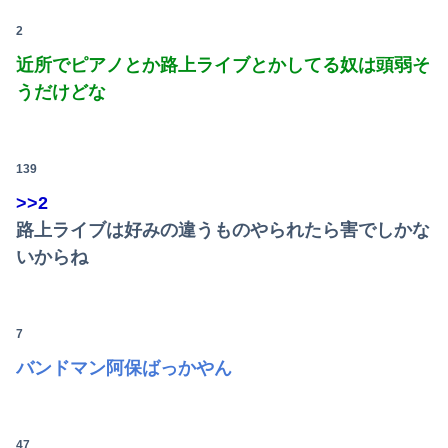
西日本、お盆は灼熱地獄へ 一方で東日本は気温が下がる
2
【速報】ダウンタウン浜田さん、差別発言と受け取られる一言で炎上ｗｗｗｗｗｗ
近所でピアノとか路上ライブとかしてる奴は頭弱そ
うだけどな
【朗報】Amazonで「GANTZ」が全巻100円ｗｗｗｗｗｗｗｗｗｗ
【画像】壮絶ないじめでガチ濡れしてる女子
139
>>2
路上ライブは好みの違うものやられたら害でしかな
いからね
7
バンドマン阿保ばっかやん
47