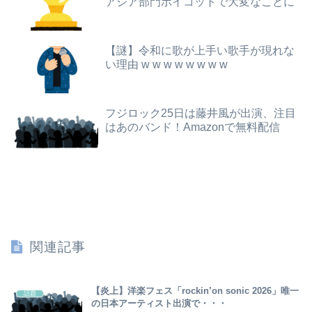
アジア部門ボイコットで大変なことに
【動画】仙台育英の野球部女子マネ、あざといウィンクでお前らの心を鷲掴みｗｗｗｗｗ
【🧟】「ゾンビたばこ売人」と肩組みショット「小園海斗」に注がれる“厳しい視線” 「レギュラー剥奪も選択肢のひとつに」
パパ活不倫を暴露された大物芸人さん(63)、晒されたLINEが面白すぎるｗｗｗｗｗｗｗｗｗ(画像ｱﾘ)
西日本、お盆は灼熱地獄へ 一方で東日本は気温が下がる
【謎】令和に歌が上手い歌手が現れな
【悲報】公立中学校の闇、可視化されるwwwwwwwwwwwwwwwwwwwwwwwwwww
【速報】ダウンタウン浜田さん、差別発言と受け取られる一言で炎上ｗｗｗｗｗｗ
い理由 w w w w w w w w
【閲覧注意】元臆女キャバ嬢の首吊り自●配信、拡散されまくって終わるｗｗｗｗｗｗｗ
【朗報】Amazonで「GANTZ」が全巻100円ｗｗｗｗｗｗｗｗｗｗ
フジロック25日は藤井風が出演、注目
【閲覧注意・動画】大阪で警察に射殺された男の動画、エグい 撃たれてから叫びながら苦しみもがいて死ぬ
【画像】壮絶ないじめでガチ濡れしてる女子
はあのバンド！Amazonで無料配信
彼氏とのデートの会計で彼が「端数の25円出して」正直に出したらこうなったwww
【画像】フェルンの水着姿、明らかにおかしいｗｗｗｗｗｗｗｗｗｗｗｗ
【画像】ママ『息子が妊娠させた女が30代だと知って卒倒した』←これ
【朗報】またこの4人が集まった！？今度のUNOは心理戦よ【にじさんじ/える】
関連記事
西山朋佳女流三冠、女性初の棋士資格懸かる白玲戦「今まで通りに」
焼肉店でノンアルコールビールを飲んだら2杯目で急性アルコール中毒になった。それで警察と保健所を巻き込む騒ぎに…
【炎上】洋楽フェス「rockin’on sonic 2026」唯一
話題
の日本アーティスト出演で・・・