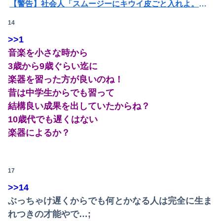
【警告】社会人「スムージーにキウイ皮ごと入れよ。これ美容にいいんだよね〜」→ 結果…
14
【閲覧注意・動画】大阪で警察に射殺された男の動画、エグい 撃たれてから叫びながら苦しみもがいて死ぬ
>>1
【動画】仙台育英の野球部女子マネ、あざといウィンクでお前らの心を鷲掴みｗｗｗｗｗ
音楽を小さな時から
Powered by livedoor 相互RSS
パパ活不倫を暴露された大物芸人さん(63)、晒されたLINEが面白すぎるｗｗｗｗｗｗｗｗｗ(画像ｱﾘ)
3歳から9歳ぐらい迄に
楽器を習った方が良いのね！
【悲報】公立中学校の闇、可視化されるwwwwwwwwwwwwwwwwwwwwwwwwwww
昔は中学生からでも習って
【閲覧注意】元臆女キャバ嬢の首吊り自●配信、拡散されまくって終わるｗｗｗｗｗｗｗ
結構良い成果を出していたからね？
10歳代でも遅くはない
【閲覧注意・動画】大阪で警察に射殺された男の動画、エグい 撃たれてから叫びながら苦しみもがいて死ぬ
楽器によるか？
彼氏とのデートの会計で彼が「端数の25円出して」正直に出したらこうなったwww
西山朋佳女流三冠、女性初の棋士資格懸かる白玲戦「今まで通りに」
17
焼肉店でノンアルコールビールを飲んだら2杯目で急性アルコール中毒になった。それで警察と保健所を巻き込む騒ぎに…
>>14
ぶっちゃけ遅くからでも何とかなる人は完全に生ま
【画像】田中みな実さんの妊娠後の胸がヤバいことになってる
れつきの才能やで…;