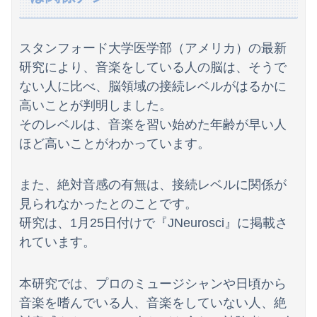
【画像】田中みな実さんの妊娠後の胸がヤバいことになってる
【画像あり】ディズニーの「おいなり巻（600円）」、卑猥すぎて賛否両論ｗｗｗｗｗ
スタンフォード大学医学部（アメリカ）の最新
【投資の闇】「銀行なら安心」と思って買った投資信託、11年後に確認した結果……
研究により、音楽をしている人の脳は、そうで
ない人に比べ、脳領域の接続レベルがはるかに
【動画】白人まんさん、服の中に虫が入り込む→脱ぎ脱ぎしてデカすぎる〇〇を見せつけてしまう…
高いことが判明しました。
【動画】仲間に花火を水平撃ちしようとして障害を負ったかもしれない事故。
そのレベルは、音楽を習い始めた年齢が早い人
ほど高いことがわかっています。
アラフィフ正社員の男性が若い20代の可愛い女の子以外には挨拶をしない
【画像】小倉ゆうか(27)さん、7年ぶり『FRIDAY』表紙で神ボディ大解放
また、絶対音感の有無は、接続レベルに関係が
見られなかったとのことです。
【悲報】円安容認派「円安は輸出が伸びで日本経済ホクホク！」⇒ 世界に売る物が無さすぎて輸出額で韓国に惨敗・・・
研究は、1月25日付けで『JNeurosci』に掲載さ
【 つ 】面識ある女性の水筒に"下半身"を押し付け"使用不能"にした疑い 66歳男を「器物損壊」容疑で逮捕 札幌市
れています。
刈川くるみアナ ノースリーブの巨乳！！
本研究では、プロのミュージシャンや日頃から
【🧟】「ゾンビたばこ売人」と肩組みショット「小園海斗」に注がれる“厳しい視線” 「レギュラー剥奪も選択肢のひとつに」
音楽を嗜んでいる人、音楽をしていない人、絶