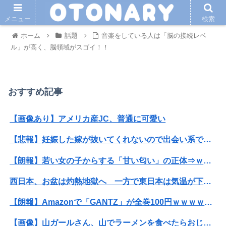
メニュー
検索
ホーム
話題
音楽をしている人は「脳の接続レベ
ル」が高く、脳領域がスゴイ！！
おすすめ記事
【画像あり】アメリカ産JC、普通に可愛い
【悲報】妊娠した嫁が抜いてくれないので出会い系で知り合った女とやったwwww
【朗報】若い女の子からする「甘い匂い」の正体⇒ｗｗｗｗｗｗｗｗｗｗｗｗｗ
西日本、お盆は灼熱地獄へ 一方で東日本は気温が下がる
【朗報】Amazonで「GANTZ」が全巻100円ｗｗｗｗｗｗｗｗｗｗ
【画像】山ガールさん、山でラーメンを食べたらおじさんに怒られるｗｗｗ