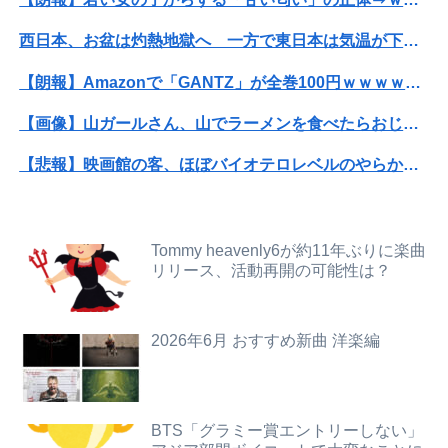
【画像】田中みな実さんの妊娠後の胸がヤバいことになってる
西日本、お盆は灼熱地獄へ 一方で東日本は気温が下がる
【投資の闇】「銀行なら安心」と思って買った投資信託、11年後に確認した結果……
【朗報】Amazonで「GANTZ」が全巻100円ｗｗｗｗｗｗｗｗｗｗ
【画像あり】アメリカ産JC、普通に可愛い
【画像】山ガールさん、山でラーメンを食べたらおじさんに怒られるｗｗｗ
【画像あり】ディズニーの「おいなり巻（600円）」、卑猥すぎて賛否両論ｗｗｗｗｗ
【悲報】映画館の客、ほぼバイオテロレベルのやらかしで観客が避難する事態にｗｗｗｗ
【動画】仲間に花火を水平撃ちしようとして障害を負ったかもしれない事故。
【衝撃】クルタ族虐 殺の犯人、ツェリードニヒで確定！クロロの演劇のせいで2人も無駄死ににwwww
アラフィフ正社員の男性が若い20代の可愛い女の子以外には挨拶をしない
【警告】社会人「スムージーにキウイ皮ごと入れよ。これ美容にいいんだよね〜」→ 結果…
【画像】小倉ゆうか(27)さん、7年ぶり『FRIDAY』表紙で神ボディ大解放
Tommy heavenly6が約11年ぶりに楽曲
リリース、活動再開の可能性は？
【閲覧注意・動画】大阪で警察に射殺された男の動画、エグい 撃たれてから叫びながら苦しみもがいて死ぬ
【 つ 】面識ある女性の水筒に"下半身"を押し付け"使用不能"にした疑い 66歳男を「器物損壊」容疑で逮捕 札幌市
元彼が彼女にだけナルシスト？で冷めた
【悲報】妊娠した嫁が抜いてくれないので出会い系で知り合った女とやったwwww
2026年6月 おすすめ新曲 洋楽編
【動画】あのちゃん、また我々をシコらすｗｗｗｗｗｗｗｗｗｗｗｗｗｗｗｗｗｗｗｗｗｗｗｗ
【悲報】円安容認派「円安は輸出が伸びで日本経済ホクホク！」⇒ 世界に売る物が無さすぎて輸出額で韓国に惨敗・・・
【画像】池田レイラちゃん、服着てても完熟に仕上がるｗｗｗｗｗｗｗｗｗｗｗｗｗｗ
【朗報】若い女の子からする「甘い匂い」の正体⇒ｗｗｗｗｗｗｗｗｗｗｗｗｗ
BTS「グラミー賞エントリーしない」