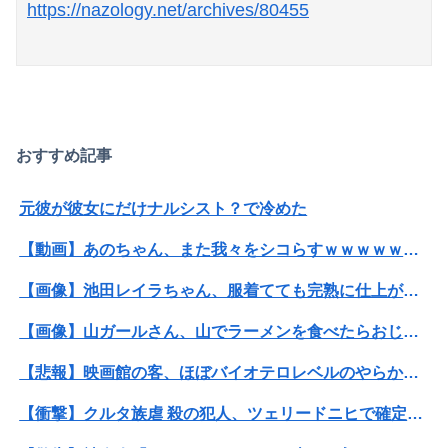
https://nazology.net/archives/80455
おすすめ記事
元彼が彼女にだけナルシスト？で冷めた
【動画】あのちゃん、また我々をシコらすｗｗｗｗｗｗｗｗｗｗｗｗｗｗｗｗｗｗｗｗｗｗｗｗ
【画像】池田レイラちゃん、服着てても完熟に仕上がるｗｗｗｗｗｗｗｗｗｗｗｗｗｗ
【画像】山ガールさん、山でラーメンを食べたらおじさんに怒られるｗｗｗ
【悲報】映画館の客、ほぼバイオテロレベルのやらかしで観客が避難する事態にｗｗｗｗ
【衝撃】クルタ族虐 殺の犯人、ツェリードニヒで確定！クロロの演劇のせいで2人も無駄死ににwwww