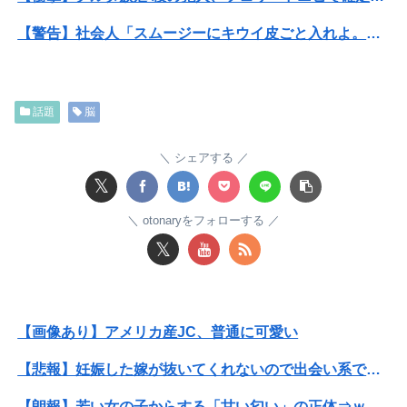
【警告】社会人「スムージーにキウイ皮ごと入れよ。これ美容にいいんだよね〜」→ 結果…
【閲覧注意・動画】大阪で警察に射殺された男の動画、エグい 撃たれてから叫びながら苦しみもがいて死ぬ
【動画】仙台育英の野球部女子マネ、あざといウィンクでお前らの心を鷲掴みｗｗｗｗｗ
話題
脳
パパ活不倫を暴露された大物芸人さん(63)、晒されたLINEが面白すぎるｗｗｗｗｗｗｗｗｗ(画像ｱﾘ)
シェアする
【悲報】公立中学校の闇、可視化されるwwwwwwwwwwwwwwwwwwwwwwwwwww
𝕏
【閲覧注意】元臆女キャバ嬢の首吊り自●配信、拡散されまくって終わるｗｗｗｗｗｗｗ
otonaryをフォローする
𝕏
【閲覧注意・動画】大阪で警察に射殺された男の動画、エグい 撃たれてから叫びながら苦しみもがいて死ぬ
彼氏とのデートの会計で彼が「端数の25円出して」正直に出したらこうなったwww
【画像あり】アメリカ産JC、普通に可愛い
西山朋佳女流三冠、女性初の棋士資格懸かる白玲戦「今まで通りに」
【悲報】妊娠した嫁が抜いてくれないので出会い系で知り合った女とやったwwww
焼肉店でノンアルコールビールを飲んだら2杯目で急性アルコール中毒になった。それで警察と保健所を巻き込む騒ぎに…
【朗報】若い女の子からする「甘い匂い」の正体⇒ｗｗｗｗｗｗｗｗｗｗｗｗｗ