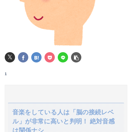
【画像】池田レイラちゃん、服着てても完熟に仕上がるｗｗｗｗｗｗｗｗｗｗｗｗｗｗ
【動画】仙台育英の野球部女子マネ、あざといウィンクでお前らの心を鷲掴みｗｗｗｗｗ
パパ活不倫を暴露された大物芸人さん(63)、晒されたLINEが面白すぎるｗｗｗｗｗｗｗｗｗ(画像ｱﾘ)
【悲報】公立中学校の闇、可視化されるwwwwwwwwwwwwwwwwwwwwwwwwwww
𝕏
【閲覧注意】元臆女キャバ嬢の首吊り自●配信、拡散されまくって終わるｗｗｗｗｗｗｗ
【閲覧注意・動画】大阪で警察に射殺された男の動画、エグい 撃たれてから叫びながら苦しみもがいて死ぬ
1
彼氏とのデートの会計で彼が「端数の25円出して」正直に出したらこうなったwww
【画像】フェルンの水着姿、明らかにおかしいｗｗｗｗｗｗｗｗｗｗｗｗ
西山朋佳女流三冠、女性初の棋士資格懸かる白玲戦「今まで通りに」
音楽をしている人は「脳の接続レベ
ル」が非常に高いと判明！ 絶対音感
焼肉店でノンアルコールビールを飲んだら2杯目で急性アルコール中毒になった。それで警察と保健所を巻き込む騒ぎに…
は関係ナシ