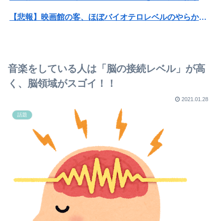
【悲報】映画館の客、ほぼバイオテロレベルのやらかしで観客が避難する事態にｗｗｗｗ
【衝撃】クルタ族虐 殺の犯人、ツェリードニヒで確定！クロロの演劇のせいで2人も無駄死ににwwww
【警告】社会人「スムージーにキウイ皮ごと入れよ。これ美容にいいんだよね〜」→ 結果…
音楽をしている人は「脳の接続レベル」が高
【閲覧注意・動画】大阪で警察に射殺された男の動画、エグい 撃たれてから叫びながら苦しみもがいて死ぬ
く、脳領域がスゴイ！！
【画像】ママ『息子が妊娠させた女が30代だと知って卒倒した』←これ
2021.01.28
話題
【朗報】またこの4人が集まった！？今度のUNOは心理戦よ【にじさんじ/える】
少子化って女さんのせいだよな
【画像】昭和のコミケ、セクシーすぎる
クロノトリガーのラスボス、誰も覚えていない説
元彼が彼女にだけナルシスト？で冷めた
【動画】あのちゃん、また我々をシコらすｗｗｗｗｗｗｗｗｗｗｗｗｗｗｗｗｗｗｗｗｗｗｗｗ