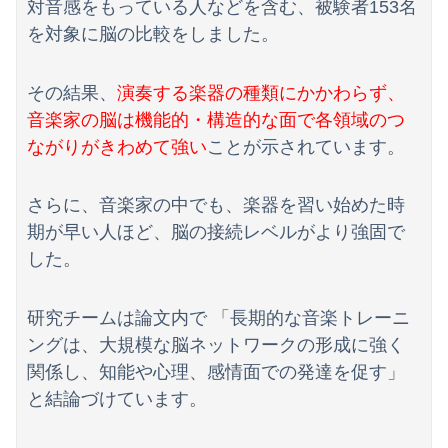
対音感をもっている人などを含む、被験者153名
海外「日本なんて行くんじゃなかった…」 日本を知ってしまったディズニー信者、帰国後『本家』に失望する事態に
を対象に脳の比較をしました。
【速報】ダウンタウン浜田さん、差別発言と受け取られる一言で炎上ｗｗｗｗｗｗ
その結果、
演奏する楽器の種類にかかわらず、
【画像】壮絶ないじめでガチ濡れしてる女子
音楽家の脳は機能的・構造的な面で各領域のつ
ながりがきわめて強い
ことが示されています。
さらに、音楽家の中でも、楽器を習い始めた時
期が早い人ほど、脳の接続レベルがより強固で
した。
研究チームは論文内で 「長期的な音楽トレーニ
ングは、大規模な脳ネットワークの形成に強く
関係し、知能や心理、感情面での発達を促す」
と結論づけています。