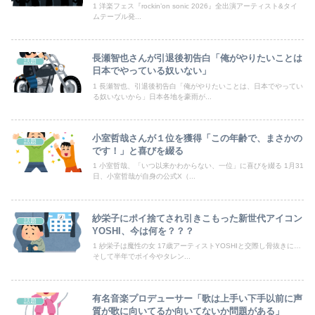
【画像】田中みな実さんの妊娠後の胸がヤバいことになってる
1 洋楽フェス『rockinʼon sonic 2026』全出演アーティスト&タイ
ムテーブル発...
【画像あり】ディズニーの「おいなり巻（600円）」、卑猥すぎて賛否両論ｗｗｗｗｗ
長瀬智也さんが引退後初告白「俺がやりたいことは
話題
【投資の闇】「銀行なら安心」と思って買った投資信託、11年後に確認した結果……
日本でやっている奴いない」
1 長瀬智也、引退後初告白「俺がやりたいことは、日本でやってい
【動画】白人まんさん、服の中に虫が入り込む→脱ぎ脱ぎしてデカすぎる〇〇を見せつけてしまう…
る奴いないから」日本各地を豪雨が...
【動画】仲間に花火を水平撃ちしようとして障害を負ったかもしれない事故。
小室哲哉さんが１位を獲得「この年齢で、まさかの
話題
アラフィフ正社員の男性が若い20代の可愛い女の子以外には挨拶をしない
です！」と喜びを綴る
1 小室哲哉、「いつ以来かわからない、一位」に喜びを綴る 1月31
日、小室哲哉が自身の公式X（...
【画像】小倉ゆうか(27)さん、7年ぶり『FRIDAY』表紙で神ボディ大解放
【悲報】円安容認派「円安は輸出が伸びで日本経済ホクホク！」⇒ 世界に売る物が無さすぎて輸出額で韓国に惨敗・・・
紗栄子にポイ捨てされ引きこもった新世代アイコン
話題
YOSHI、今は何を？？？
【 つ 】面識ある女性の水筒に"下半身"を押し付け"使用不能"にした疑い 66歳男を「器物損壊」容疑で逮捕 札幌市
1 紗栄子は魔性の女 17歳アーティストYOSHIと交際し骨抜きに…
そして半年でポイ今やタレン...
刈川くるみアナ ノースリーブの巨乳！！
【🧟】「ゾンビたばこ売人」と肩組みショット「小園海斗」に注がれる“厳しい視線” 「レギュラー剥奪も選択肢のひとつに」
有名音楽プロデューサー「歌は上手い下手以前に声
話題
質が歌に向いてるか向いてないか問題がある」