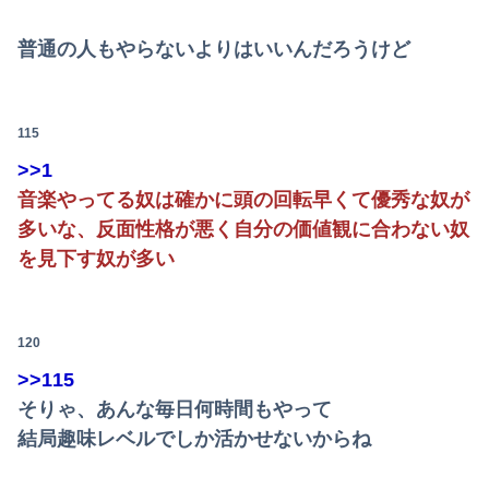
【投資の闇】「銀行なら安心」と思って買った投資信託、11年後に確認した結果……
普通の人もやらないよりはいいんだろうけど
【画像あり】アメリカ産JC、普通に可愛い
【画像あり】ディズニーの「おいなり巻（600円）」、卑猥すぎて賛否両論ｗｗｗｗｗ
115
【動画】仲間に花火を水平撃ちしようとして障害を負ったかもしれない事故。
>>1
アラフィフ正社員の男性が若い20代の可愛い女の子以外には挨拶をしない
音楽やってる奴は確かに頭の回転早くて優秀な奴が
多いな、反面性格が悪く自分の価値観に合わない奴
【画像】小倉ゆうか(27)さん、7年ぶり『FRIDAY』表紙で神ボディ大解放
を見下す奴が多い
【 つ 】面識ある女性の水筒に"下半身"を押し付け"使用不能"にした疑い 66歳男を「器物損壊」容疑で逮捕 札幌市
【悲報】妊娠した嫁が抜いてくれないので出会い系で知り合った女とやったwwww
120
【悲報】円安容認派「円安は輸出が伸びで日本経済ホクホク！」⇒ 世界に売る物が無さすぎて輸出額で韓国に惨敗・・・
>>115
そりゃ、あんな毎日何時間もやって
【朗報】若い女の子からする「甘い匂い」の正体⇒ｗｗｗｗｗｗｗｗｗｗｗｗｗ
結局趣味レベルでしか活かせないからね
【🧟】「ゾンビたばこ売人」と肩組みショット「小園海斗」に注がれる“厳しい視線” 「レギュラー剥奪も選択肢のひとつに」