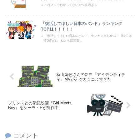
海外「日本なんて行くんじゃなかった…」 日本を知ってしまったディズニー信者、帰国後『本家』に失望する事態に
1 これマジでわかってないやつ多過ぎる
【速報】ダウンタウン浜田さん、差別発言と受け取られる一言で炎上ｗｗｗｗｗｗ
「復活してほしい日本のバンド」ランキング
話題
TOP11！！！！！
【画像】壮絶ないじめでガチ濡れしてる女子
1 「復活してほしい日本のバンド」ランキングTOP11！ 第1位は
「BOØWY」 ねとらぼ調査...
Powered by livedoor 相互RSS
秋山黄色さんの新曲「アイデンティテ
ィ」MVがえぐカッコよすぎた
プリンスとの伝記映画『Girl Meets
Boy』をシーラ・Eが制作中
コメント