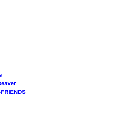
料という事実ｗｗｗｗｗｗｗｗ
性がいた。主人に問い詰めたら、白状して...
ご覧ください…
は言わんが
【悲報】沖縄県議「デニー知事を支えるのは極左暴力集団！」 → デニー知事の支持母体「事実無根！」 → 県議「事実無根ではない！」ｗｗｗｗｗｗｗｗ...
s
とある？
eaver
-FRIENDS
・・
儀GIF祭り
特別な生き様に各国から称賛の声