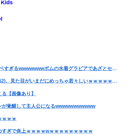
Kids
した中国人「場所取り転売ヤー」の高笑い
l
朝鮮」デモが開催される
「日本では500円の商品がアメリカでは15000円だ」と物価格差を訴える声、だが売っている場所をよく検証してみると……
【滋賀】「琵琶湖三市同時花火」開催中止を発表 今後の対応は「法的専門家への相談を行いながら」3市が関与否定
米上院が対ロ制裁法案を可決、ロシア産原油・天然ガス輸入上位国に最大100％関税…日本は除外の可能性！
【画像】元NMB48和田海佑、贅沢ボディがスケベすぎるwwwwwwwボムの水着グラビアであざとセクシー爆発！！！
【朗報】ダウンタウンプラス絶好調の松本人志(62)、見た目がいまだにめっちゃ若々しいｗｗｗｗｗｗｗｗｗｗｗｗｗｗｗｗｗｗｗｗｗ（画像あり）
える【画像あり】
覚醒して主人公になるwwwwwwwwwww
ｗｗｗｗ
めすぎで炎上ｗｗｗｗwｗｗｗｗｗｗｗｗｗ