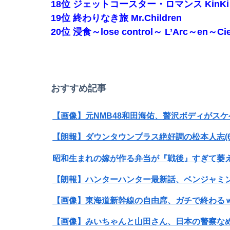
18位 ジェットコースター・ロマンス KinKi 
19位 終わりなき旅 Mr.Children
夏の風物詩が喰い物に…隅田川花火大会で暗躍
20位 浸食～lose control～ L’Arc～en～Cie
【動画】「世界唯一の被爆国は日本ではなく北
おすすめ記事
昭和生まれの嫁が作る弁当が『戦後』すぎて萎
【朗報】ハンターハンター最新話、ベンジャミンが
【画像】東海道新幹線の自由席、ガチで終わる
【画像】みいちゃんと山田さん、日本の警察な