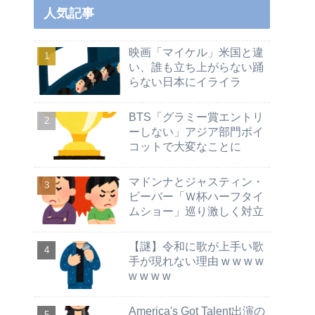
人気記事
映画「マイケル」米国と違
い、誰も立ち上がらない踊
らない日本にイライラ
BTS「グラミー賞エントリ
ーしない」アジア部門ボイ
コットで大変なことに
マドンナとジャスティン・
ビーバー「Ｗ杯ハーフタイ
ムショー」巡り激しく対立
【謎】令和に歌が上手い歌
手が現れない理由 w w w w
w w w w
America's Got Talent出演の