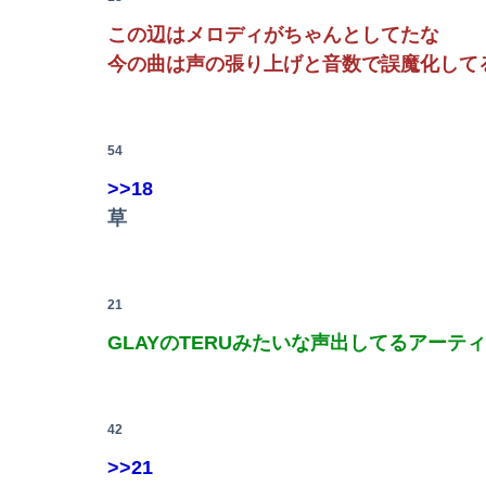
この辺はメロディがちゃんとしてたな
【画像】人妻ギャルママ(25)「私だって奢ら
今の曲は声の張り上げと音数で誤魔化して
【動画】テーザー銃、けっこうエグいｗｗｗｗ
54
>>18
草
21
GLAYのTERUみたいな声出してるアー
42
>>21