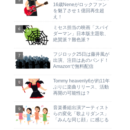
16歳Neneがロックファン
を魅了させ１億回再生超
え！
ミセス担当の映画「スパイ
ダーマン」日本版主題歌、
絶賛派？難色派？
フジロック25日は藤井風が
出演、注目はあのバンド！
Amazonで無料配信
Tommy heavenly6が約11年
ぶりに楽曲リリース、活動
再開の可能性は？
音楽番組出演アーティスト
らの変化「歌よりダンス」
「みんな同じ顔」に感じる