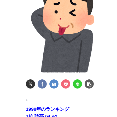
【悲報】ショートスリーパー堀大輔、1日筋トレ
昭和生まれの嫁が作る弁当が『戦後』すぎて萎
【悲報】20歳男性「年金？払わんでええやろw
【画像】女性、『大人のおもちゃ』を入れたまま
レインボー池田、超美人女子アナと結婚wwwww
𝕏
【速報】USスチール、1800億円の黒字wwwwww
1
1998年のランキング
【朗報】山本由伸さん、8回3失点wwwwwwwww
1位 誘惑 GLAY