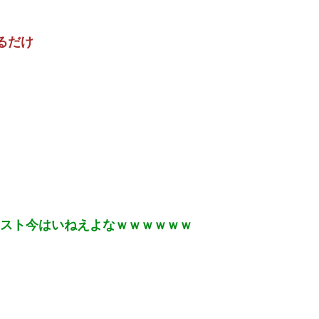
れたいし女扱いしてほしい。」⇒！！
るだけ
【滋賀】「琵琶湖三市同時花火」開催中止を発表 今後の対応は「法的専門家への相談を行いながら」3市が関与否定
ｗｗｗｗｗｗ
米上院が対ロ制裁法案を可決、ロシア産原油・天然ガス輸入上位国に最大100％関税…日本は除外の可能性！
ティスト今はいねえよなｗｗｗｗｗｗ