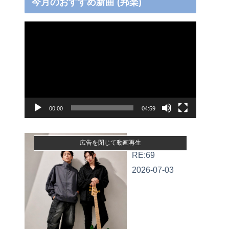
今月のおすすめ新曲 (邦楽)
動
画
プ
レ
ー
ヤ
00:00
04:59
ー
ぼくらの歌
広告を閉じて動画再生
RE:69
2026-07-03