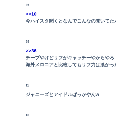
36
>>10
【画像】見せブラ・見せパン、過去にないレベル
今ハイスタ聞くとなんでこんなの聞いてた
【速報】井上和の近影、マジでデカい。何がと
言うほどスーパーカブって良いバイクか？
65
>>36
レス半年で妻の胸が小さくなった。だが突然・
チープやけどリフがキャッチーやからやろ
Powered by livedoor 相互RSS
森山みなみアナ、胸元から谷間を見せつけるお辞
海外メロコアと比較してもリフ力は凄かっ
夏の風物詩が喰い物に…隅田川花火大会で暗躍
お前らはこのハンバーグ定食にいくら払える？
11
海外「日本は戦勝国なんだよ」 戦後の日本人の
ジャニーズとアイドルばっかやんw
日本って絶対まだ「未踏の地」あるよな？ 山奥
18