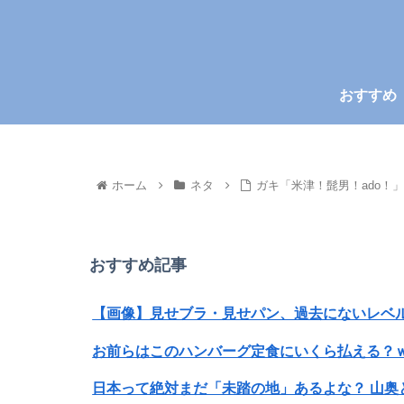
おすすめ
ホーム
ネタ
ガキ「米津！髭男！ado！
おすすめ記事
【画像】見せブラ・見せパン、過去にないレベル
お前らはこのハンバーグ定食にいくら払える？
日本って絶対まだ「未踏の地」あるよな？ 山奥