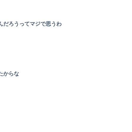
【悲報】沖縄県議「デニー知事を支えるのは極左暴力集団！」 → デニー知事の支持母体「事実無根！」 → 県議「事実無根ではない！」ｗｗｗｗｗｗｗｗ...
で流行りまくる😡
んだろうってマジで思うわ
は言わんが
・・
儀GIF祭り
たからな
した中国人「場所取り転売ヤー」の高笑い
ｗｗｗｗｗｗｗｗｗｗ
特別な生き様に各国から称賛の声
とか
「日本では500円の商品がアメリカでは15000円だ」と物価格差を訴える声、だが売っている場所をよく検証してみると……