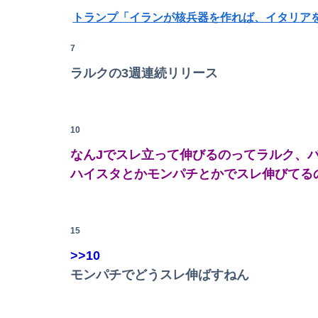
【速報】USスチール、1800億円の黒字wwwwww
7
ラルクの3週連続リリース
【悲報】20歳男性「年金？払わんでええやろw
10
【画像】女性、『大人のおもちゃ』を入れたまま
なんJでスレ立って伸びるのってラルク、
レインボー池田、超美人女子アナと結婚wwwww
ハイスタとかモンパチとかでスレ伸びてる
【速報】USスチール、1800億円の黒字wwwwww
15
【夏はパチ屋へ】これがパチ●コ屋なら全部無
>>10
モンパチでどうスレ伸ばすねん
主人の通帳を見たら、１０年間仕送りしている女
【日向坂46】運動神経良い人と悪い人の対比を