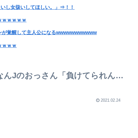
れたいし女扱いしてほしい。」⇒！！
ｗｗｗｗｗｗ
覚醒して主人公になるwwwwwwwwwww
ｗｗｗｗ
めすぎで炎上ｗｗｗｗwｗｗｗｗｗｗｗｗｗ
トランプ「イランが核兵器を作れば、イタリアを2分で消滅させる」メローニ「核を持っている国で実際に使ったアホはアメリカだけｗ」
」なんJのおっさん「負けてられん…
wwwwwwwwwwwwwwwwww
発表→自治体が「そんな花火大会知らない」と公式声明
2021.02.24
が最高！ルイとお揃いの神デザイン
ｗ
3回風呂に6回も入っていた