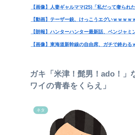
【画像】人妻ギャルママ(25)「私だって奢ら
【動画】テーザー銃、けっこうエグいｗｗｗｗ
【朗報】ハンターハンター最新話、ベンジャミンが
【画像】東海道新幹線の自由席、ガチで終わる
【画像】みいちゃんと山田さん、日本の警察な
ガキ「米津！髭男！ado！
【速報】USスチール、1800億円の黒字wwwwww
ワイの青春をくらえ」
【悲報】琵琶湖三市同時花火大会、開催中止を
【ホロライブ】ラプラス・ダークネスの新衣装
ネタ
【画像】佐々木希そっくりの女子高生ｗｗｗｗ
【悲報】ショートスリーパー堀大輔、1日筋トレ