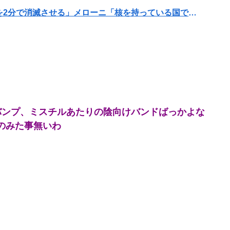
トランプ「イランが核兵器を作れば、イタリアを2分で消滅させる」メローニ「核を持っている国で実際に使ったアホはアメリカだけｗ」
wwwwwwwwwwwwwwwwww
【悲報】 同人作家さん「夏コミで定規グッズ出します！」→日本に「インチ表記の定規は販売禁止」という法令があり頒布中止に
」→事故で手足切断、障害年金一生貰えないと知り泣く
MRI検査を受けた結果 →
バンプ、ミスチルあたりの陰向けバンドばっかよな
ww
のみた事無いわ
wwwwwwwwwwwwwwwwww
彼氏が私の友達を勝手に評価する。友達の写真を見せたら「この子はモテそう」「この子は彼氏できなさそう」
料という事実ｗｗｗｗｗｗｗｗ
性がいた。主人に問い詰めたら、白状して...
ご覧ください…