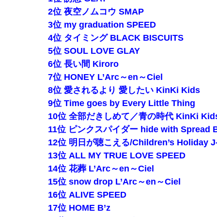
2位 夜空ノムコウ SMAP
【夏はパチ屋へ】これがパチ●コ屋なら全部無
3位 my graduation SPEED
主人の通帳を見たら、１０年間仕送りしている女
4位 タイミング BLACK BISCUITS
5位 SOUL LOVE GLAY
【日向坂46】運動神経良い人と悪い人の対比を
6位 長い間 Kiroro
【速報】井上和の近影、マジでデカい。何がと
7位 HONEY L’Arc～en～Ciel
8位 愛されるより 愛したい KinKi Kids
9位 Time goes by Every Little Thing
10位 全部だきしめて／青の時代 KinKi Kid
こいつは本物の天才だと思ったやつに会ったこ
11位 ピンクスパイダー hide with Spread B
【画像】最強の休日を貼る
12位 明日が聴こえる/Children’s Holiday J
13位 ALL MY TRUE LOVE SPEED
言うほどスーパーカブって良いバイクか？
14位 花葬 L’Arc～en～Ciel
レス半年で妻の胸が小さくなった。だが突然・
15位 snow drop L’Arc～en～Ciel
16位 ALIVE SPEED
森山みなみアナ、胸元から谷間を見せつけるお辞
17位 HOME B’z
海外「日本は戦勝国なんだよ」 戦後の日本人の