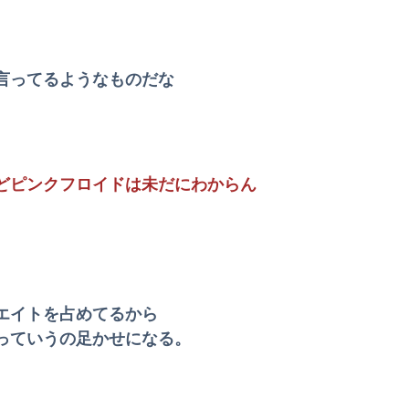
っちから連絡しないし誘われても断る
 ※乳揺れGIFあり
言ってるようなものだな
」…人形にまつわる傑作7選
は、一体誰の命を守りたいのか」
え」→ 差別として問題に→ 「一般的表現！」と弁明
どピンクフロイドは未だにわからん
ｗ
死去した有名作家の遺作が予約開始、すると『信じられない問い合わせがあった』と書店員が明らかにして……
ｗｗｗｗｗｗ
害にあっていたことが発覚してしまう・・・
エイトを占めてるから
っていうの足かせになる。
」電話でナマポの打ち切り伝えられ市職員を脅す
せてくれない