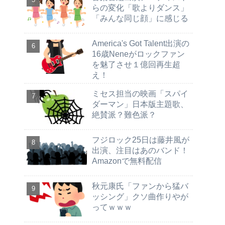
らの変化「歌よりダンス」
「みんな同じ顔」に感じる
America's Got Talent出演の
16歳Neneがロックファン
を魅了させ１億回再生超
え！
ミセス担当の映画「スパイ
ダーマン」日本版主題歌、
絶賛派？難色派？
フジロック25日は藤井風が
出演、注目はあのバンド！
Amazonで無料配信
秋元康氏「ファンから猛バ
ッシング」クソ曲作りやが
ってｗｗｗ