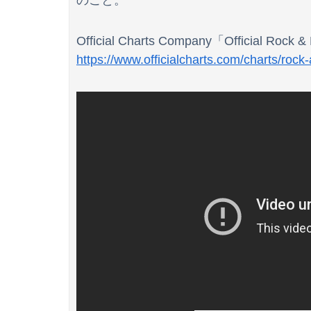
のこと。
【画像】フジの新人アナさん、二人とも腋を見
Official Charts Company「Official Rock &
【速報】NHK職員が番組出演者から性被害
https://www.officialcharts.com/charts/roc
【悲報】MAJOR2ndの佐藤寿也の息子、姑息す
【画像】アナウンサーさん(26)、地上波で自前の