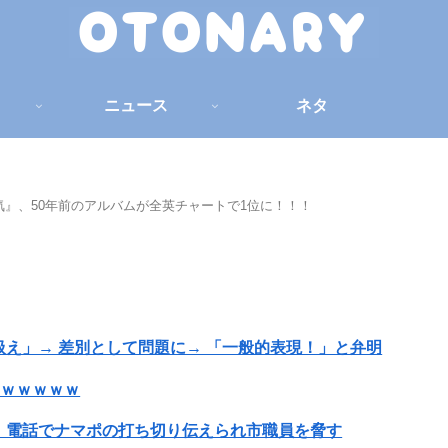
ニュース
ネタ
』、50年前のアルバムが全英チャートで1位に！！！
え」→ 差別として問題に→ 「一般的表現！」と弁明
ｗｗｗｗｗｗ
」電話でナマポの打ち切り伝えられ市職員を脅す