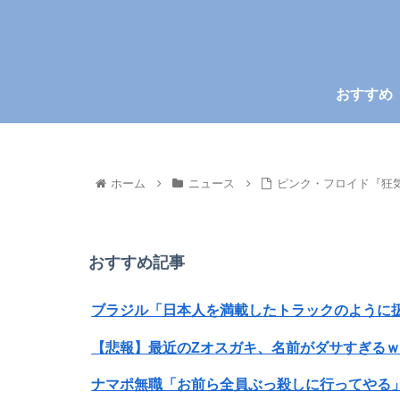
おすすめ
ホーム
ニュース
ピンク・フロイド『狂気
おすすめ記事
ブラジル「日本人を満載したトラックのように扱
【悲報】最近のZオスガキ、名前がダサすぎる
ナマポ無職「お前ら全員ぶっ殺しに行ってやる