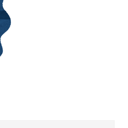
彼氏の父親が過干渉すぎて引く。新居を決める時もついてきて「担当者が気に入らない」という理由で白紙にされた。最近は彼氏抜きで私に会いたがりメールの量が半端ない
で超モリマンスジを強調して炎上ｗｗｗｗｗｗｗｗ
物以上！！！！！！⇒！！
決意ｗｗｗｗｗ
流れてくる
がブチ切れ
【朗報】三菱自動車、「パジェロ」の中型版・小型版も発売…ジムニーやランクルFJに対抗できるか！？
私「今日のランチ楽しみ！」彼「ここで食べよう」→連れて行かれた店はホムセン内のラーメン店で、さらに注文内容まで決められていて…
のSR配信が決定
斜面の岩壁に…登るも下るもできなくなる