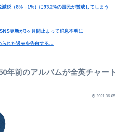
税（8%→1%）に93.2%の国民が賛成してしまう
SNS更新が3ヶ月間止まって消息不明に
められた過去を告白する…
【画像】旅人女子「夜景を撮りたかっただけなのに、故郷の村が燃やされたみたいになった」←26万ｲｲﾈｗｗｗｗ
決意ｗｗｗｗｗ
50年前のアルバムが全英チャート
で超モリマンスジを強調して炎上ｗｗｗｗｗｗｗｗ
まで深刻な状況ちゃうよな？
2021.06.05
真の主人公マイユニはキャラメイク可能ｗｗ
【驚愕】なろう系の錬金術師が凄すぎるｗｗｗｗ「職業は錬金術師です」←これ…もしかして錬金術師は…
なる原因、ガチで判明するｗｗｗｗ