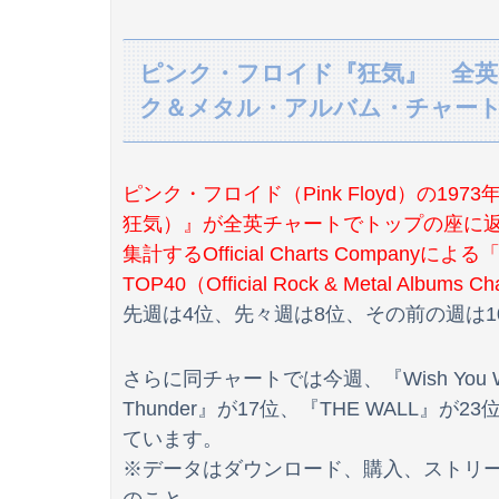
高校の同級生とは付き合いきれない。二度とこ
ピンク・フロイド『狂気』 全
【画像】卓球の橋本帆乃香さん、胸がデカすぎる
ク＆メタル・アルバム・チャート
夜中に手渡された人形、その名は「みっちゃん
【驚愕】ボディビルダーさん、団体を移籍した
ピンク・フロイド（Pink Floyd）の1973年アル
【画像】JKの着替え流出してしまうｗｗｗwｗ
狂気）』が全英チャートでトップの座に
集計するOfficial Charts Compa
【画像】どのくノ一を快楽責めしたいｗｗｗｗ
TOP40（Official Rock & Metal Al
先週は4位、先々週は8位、その前の週は1
【物議】倉田真由美さん「警官を非難する人間
好きな女の子から預かったHDDの中から、とん
さらに同チャートでは今週、『Wish You Were
【闇深】NHK職員が番組出演タレントから性被
Thunder』が17位、『THE WALL』が
ています。
※データはダウンロード、購入、ストリ
【画像】イキ人形と呼ばれる17歳女性 この身体どう