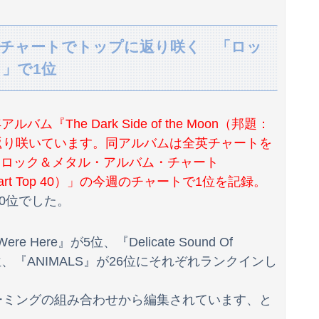
っちから連絡しないし誘われても断る
英チャートでトップに返り咲く 「ロッ
 ※乳揺れGIFあり
」で1位
」…人形にまつわる傑作7選
途端別人になってしまう
バム『The Dark Side of the Moon（邦題：
ｗｗｗｗｗｗｗ❤
返り咲いています。同アルバムは全英チャートを
nyによる「ロック＆メタル・アルバム・チャート
ｗ
bums Chart Top 40）」の今週のチャートで1位を記録。
0位でした。
は、一体誰の命を守りたいのか」
でもないモノを発見してしまった
 Here』が5位、『Delicate Sound Of
害にあっていたことが発覚してしまう・・・
23位、『ANIMALS』が26位にそれぞれランクインし
死去した有名作家の遺作が予約開始、すると『信じられない問い合わせがあった』と書店員が明らかにして……
ーミングの組み合わせから編集されています、と
なってるの [828293379]