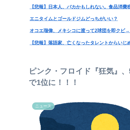
【悲報】日本人、バカかもしれない。食品消費税減
エニタイムとゴールドジムどっちがいい？
オコエ瑠偉、メキシコに渡って2球団を即クビ→
【悲報】落語家、亡くなったタレントからいじ
【悲報】女さん、熊本地震がきっかけで離婚を
ピンク・フロイド『狂気』、
【画像】ビリー・アイリッシュ(24)、ライブ
で1位に！！！
西武ファンなんやが まだイケるか？言うてそこ
【朗報】「ファイアーエムブレム 万紫千紅」、
ニュース
【悲報】中年おじさん「お腹だけぽっこり」に