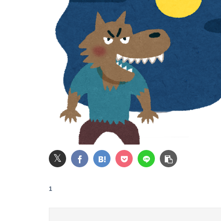
【朗報】秋田にアラブが2兆円の投資決定
【画像】ビリー・アイリッシュ(24)、ライブ
【画像】ロシアの18号コスプレイヤーさんが本
【悲報】女さん、熊本地震がきっかけで離婚を
ホロライブのソシャゲ、エ▨チな広告がずっと
【悲報】イオンモールの通夜に来た幹部に遺族
𝕏
1
【日向坂46】あの件は触れるのか…？石塚瑶季
【北アルプス】ザック落とし探しに行ったら急