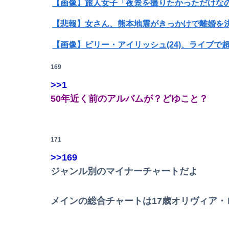
【悲報】女さん、熊本地震がきっかけで離婚を
【画像】ビリー・アイリッシュ(24)、ライブ
【画像】ロシアの18号コスプレイヤーさんが本
169
>>1
【悲報】女さん、熊本地震がきっかけで離婚を
50年近く前のアルバムが？どゆこと？
ホロライブのソシャゲ、エ▨チな広告がずっと
Powered by livedoor 相互RSS
【悲報】イオンモールの通夜に来た幹部に遺族
171
>>169
ジャンル別のマイナーチャートだよ
【日向坂46】あの件は触れるのか…？石塚瑶季
メインの総合チャートは17歳オリヴィア・
【北アルプス】ザック落とし探しに行ったら急