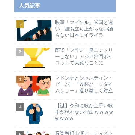
人気記事
映画「マイケル」米国と違
い、誰も立ち上がらない踊
らない日本にイライラ
BTS「グラミー賞エントリ
ーしない」アジア部門ボイ
コットで大変なことに
マドンナとジャスティン・
ビーバー「Ｗ杯ハーフタイ
ムショー」巡り激しく対立
【謎】令和に歌が上手い歌
手が現れない理由 w w w w
w w w w
音楽番組出演アーティスト