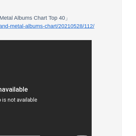
せてくれない
 Metal Albums Chart Top 40」
k-and-metal-albums-chart/20210528/112/
ぎてしまい炎上wwwww
JKコスプレを披露wwwwwww
【画像】20歳のラブライブ声優、胸の谷間を解禁wwwwww遠藤璃菜、1st写真集で美乳＆美ヘソをセクシー露出！！！