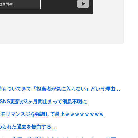
動画再生
彼氏の父親が過干渉すぎて引く。新居を決める時もついてきて「担当者が気に入らない」という理由で白紙にされた。最近は彼氏抜きで私に会いたがりメールの量が半端ない
SNS更新が3ヶ月間止まって消息不明に
で超モリマンスジを強調して炎上ｗｗｗｗｗｗｗｗ
められた過去を告白する…