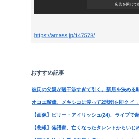
広告を閉じて
https://amass.jp/147578/
おすすめ記事
オコエ瑠偉、メキシコに渡って2球団を即クビ→
【画像】ビリー・アイリッシュ(24)、ライブ
【悲報】落語家、亡くなったタレントからいじ