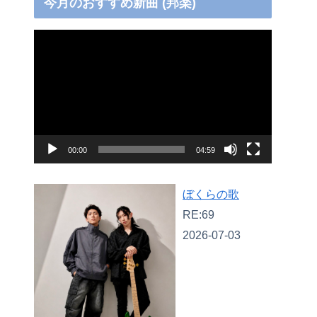
今月のおすすめ新曲 (邦楽)
動
画
プ
レ
ー
ヤ
00:00
04:59
ー
ぼくらの歌
RE:69
2026-07-03