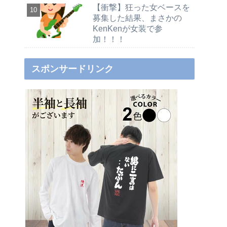
【衝撃】狂った女ベースを
募集した結果、まさかの
KenKenが女装で参
加！！！
スポンサードリンク