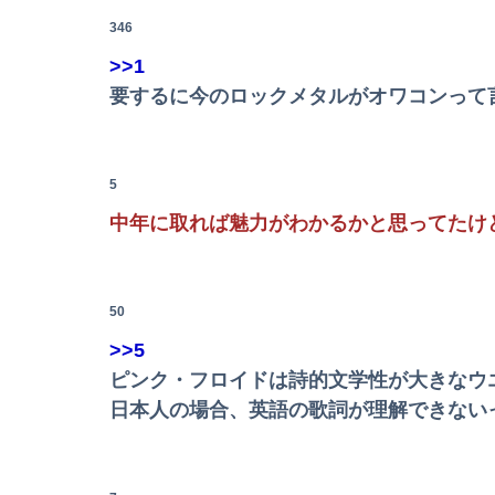
高校の同級生とは付き合いきれない。二度とこ
346
【画像】卓球の橋本帆乃香さん、胸がデカすぎる
>>1
要するに今のロックメタルがオワコンって
夜中に手渡された人形、その名は「みっちゃん
【物議】倉田真由美さん「警官を非難する人間
5
ブラジル「日本人を満載したトラックのように扱
中年に取れば魅力がわかるかと思ってたけ
【画像】どのくノ一を快楽責めしたいｗｗｗｗ
50
【悲報】最近のZオスガキ、名前がダサすぎる
>>5
【闇深】NHK職員が番組出演タレントから性被
ピンク・フロイドは詩的文学性が大きなウ
日本人の場合、英語の歌詞が理解できない
ナマポ無職「お前ら全員ぶっ殺しに行ってやる
【画像】フジの新人アナさん、二人とも腋を見