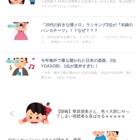
1 前田敦子 AKBの“恋愛禁止”は自身がきっかけと告白「私が恋愛で
グチャグチャになったのが…...
【朗報】むちむち女子バレー選手さん、脱いでしまう💕
「人間と獣人が共存する社会」を描いた深夜アニメに喫煙、違法薬物の連想シーンも…視聴者批判でBPO議論
「10代の好きな懐メロ」ランキング2位が『木綿の
話題
ハンカチーフ』！？なぜ？？？
【動画】YouTuber山口達也さん、チェンソーで竹を切るだけで600万再生ｗｗｗｗｗｗｗｗ
1 「10代の好きな懐メロ」ランキング！ 「ヘビーローテーショ
ン」「木綿のハンカチーフ」を抑え...
【日向坂46】初日から激アツの内容！！『三期生LIVE』大阪公演のセトリ・レポまとめ
【朗報】ガチのおひさまの本棚、ガチでエグいwwwwwwww
今年海外で最も聴かれた日本の楽曲、2位
話題
YOASOBI、1位が意外すぎた！
1 今年、海外で最も聴かれた日本の楽曲 2位はYOASOBI「夜に
駆ける」、1位は？Spoti...
Powered by livedoor 相互RSS
【朗報】華原朋美さん、色々大胆にやっ
てしまい視聴者を喜ばせるｗｗｗｗｗ
やたらかっこいいメタルが流れる、最新