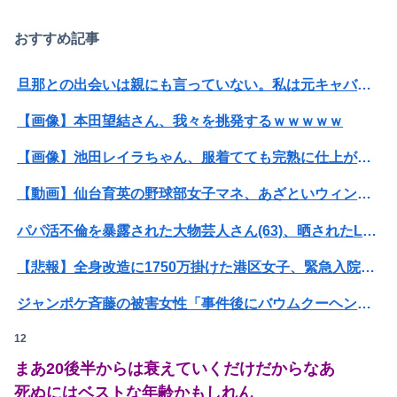
おすすめ記事
旦那との出会いは親にも言っていない。私は元キャバ嬢で旦那は元ボーイ
【画像】本田望結さん、我々を挑発するｗｗｗｗｗ
【画像】池田レイラちゃん、服着てても完熟に仕上がるｗｗｗｗｗｗｗｗｗｗｗｗｗｗ
【動画】仙台育英の野球部女子マネ、あざといウィンクでお前らの心を鷲掴みｗｗｗｗｗ
パパ活不倫を暴露された大物芸人さん(63)、晒されたLINEが面白すぎるｗｗｗｗｗｗｗｗｗ(画像ｱﾘ)
【悲報】全身改造に1750万掛けた港区女子、緊急入院でNHK報道局との合コンをキャンセル
ジャンポケ斉藤の被害女性「事件後にバウムクーヘン売ったりTikTokライブしててムカついた」
12
【閲覧注意・動画】大阪で警察に射殺された男の動画、エグい 撃たれてから叫びながら苦しみもがいて死ぬ
まあ20後半からは衰えていくだけだからなあ
【衝撃】ワイのパッパ、会社でナンバーツーになった結果ｗｗｗｗｗｗｗｗｗｗ
死ぬにはベストな年齢かもしれん