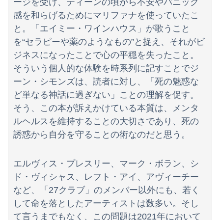
ージを受け、ティーンの頃から不安やパニック
感を和らげるためにマリファナを使っていたこ
と。「エイミー・ワインハウス」が歌うこと
を“セラピーや薬のようなもの”と捉え、それがビ
ジネスになったことで心の平穏を失ったこと。
そういう個人的な体験を時系列に記すことでジ
ーン・シモンズは、読者に対し、「死の魅惑な
ど単なる神話に過ぎない」ことの理解を促す。
そう、この本が訴えかけている本質は、メンタ
ルヘルスを維持することの大切さであり、死の
誘惑から自分を守ることの術なのだと思う。
エルヴィス・プレスリー、マーク・ボラン、シ
ド・ヴィシャス、レフト・アイ、アヴィーチー
など、「27クラブ」のメンバー以外にも、若く
して命を落としたアーティストは数多い。そし
て言うまでもなく、この問題は2021年において