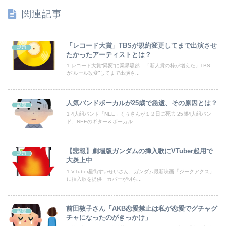
【熊本地震】SNSで広がった陰謀論や怪しい募金話、災害時のデマ注意！
関連記事
退職してしばらく経った頃、元職場の取引先から連絡が来た。話を聞くと納得できない内容で…
「レコード大賞」TBSが規約変更してまで出演させ
話題
【悲報】週間少年ジャンプの「グッズ(43億円分)」を注文し全てキャンセルした女逮捕ｗｗｗｗｗｗｗｗ
たかったアーティストとは？
1 レコード大賞“異変”に業界騒然…「新人賞の枠が増えた」TBS
【速報】高市政権、エース級の財務官僚・一松旬氏を左遷「彼は協力的でなかった」財務省の言いなりではないことが判明
が“ルール改変”してまで出演さ...
海外「世界で日本を死守するぞ！」 日本の消防署を訪れたちびっ子集団が世界をメロメロに
人気バンドボーカルが25歳で急逝、その原因とは？
話題
1 4人組バンド「NEE」くぅさんが１２日に死去 25歳4人組バン
【悲報】石破茂「日本の財政状況は世界最悪（借金1342兆円）。なのに消費税は先進国の中で際立って低い」
ド、NEEのギター＆ボーカル...
【話題】河内長野市で警官が包丁男を射殺した場面のモザ無し映像が公開される。
【悲報】劇場版ガンダムの挿入歌にVTuber起用で
話題
義両親「空き家になるし住んでいいよ」私たち「じゃあお言葉に甘えて…」→引っ越した途端、予想外の出来事が待っていて…
大炎上中
1 VTuber星街すいせいさん、ガンダム最新映画「ジークアクス」
【悲報】教室、ヤンキーがブチ切れでとんでもない空気になるｗｗｗｗ
に挿入歌を提供 カバーが明ら...
【悲報】 福岡県議会「海外視察費」公表！ 3年間で2億6500万円ｗｗｗｗｗｗｗｗｗ
前田敦子さん「AKB恋愛禁止は私が恋愛でグチャグ
話題
チャになったのがきっかけ」
【謎】「アニメで泣いた」←まあ分かる「漫画で泣いた」←お、おう「小説で泣いた」←は？