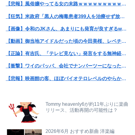
【悲報】風俗嬢やってる女の末路ｗｗｗｗｗｗｗｗｗｗｗ
退職してしばらく経った頃、元職場の取引先から連絡が来た。話を聞くと納得できない内容で…
【狂気】米政府「黒人の梅毒患者399人を治療せず放置したらどうなるか見たろ！」→40年間続けてしまう
【速報】高市政権、エース級の財務官僚・一松旬氏を左遷「彼は協力的でなかった」財務省の言いなりではないことが判明
【画像】令和のJKさん、あまりにも発育が良すぎるwwwwwwww
【悲報】風俗嬢やってる女の末路ｗｗｗｗｗｗｗｗｗｗｗ
【動画】御当地アイドルだった頃の今田美桜、レベチｗｗｗｗｗｗｗｗｗｗｗｗｗｗｗｗｗｗ
【悲報】週間少年ジャンプの「グッズ(43億円分)」を注文し全てキャンセルした女逮捕ｗｗｗｗｗｗｗｗ
【正論】有吉氏、「テレビ見ない」発言をする無神経な一般人に憤慨
【話題】河内長野市で警官が包丁男を射殺した場面のモザ無し映像が公開される。
【衝撃】ワイのパッパ、会社でナンバーツーになった結果ｗｗｗｗｗｗｗｗｗｗ
義両親「空き家になるし住んでいいよ」私たち「じゃあお言葉に甘えて…」→引っ越した途端、予想外の出来事が待っていて…
【悲報】映画館の客、ほぼバイオテロレベルのやらかしで観客が避難する事態にｗｗｗｗ
【悲報】 福岡県議会「海外視察費」公表！ 3年間で2億6500万円ｗｗｗｗｗｗｗｗｗ
【衝撃】クルタ族虐 殺の犯人、ツェリードニヒで確定！クロロの演劇のせいで2人も無駄死ににwwww
【狂気】米政府「黒人の梅毒患者399人を治療せず放置したらどうなるか見たろ！」→40年間続けてしまう
【悲報】黒人、卑怯すぎて炎上するｗｗｗｗ
Tommy heavenly6が約11年ぶりに楽曲
【悲報】教室、ヤンキーがブチ切れでとんでもない空気になるｗｗｗｗ
リリース、活動再開の可能性は？
【閲覧注意】元臆女キャバ嬢の首吊り自●配信、拡散されまくって終わるｗｗｗｗｗｗｗ
【画像】令和のJKさん、あまりにも発育が良すぎるwwwwwwww
旦那との出会いは親にも言っていない。私は元キャバ嬢で旦那は元ボーイ
2026年6月 おすすめ新曲 洋楽編
【朗報】むちむち女子バレー選手さん、脱いでしまう💕