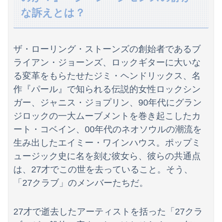
【悲報】週間少年ジャンプの「グッズ(43億円分)」を注文し全てキャンセルした女逮捕ｗｗｗｗｗｗｗｗ
な訴えとは？
【速報】高市政権、エース級の財務官僚・一松旬氏を左遷「彼は協力的でなかった」財務省の言いなりではないことが判明
海外「世界で日本を死守するぞ！」 日本の消防署を訪れたちびっ子集団が世界をメロメロに
ザ・ローリング・ストーンズの創始者であるブ
ライアン・ジョーンズ、ロックギターに大いな
【悲報】石破茂「日本の財政状況は世界最悪（借金1342兆円）。なのに消費税は先進国の中で際立って低い」
る変革をもらたせたジミ・ヘンドリックス、名
【話題】河内長野市で警官が包丁男を射殺した場面のモザ無し映像が公開される。
作『パール』で知られる伝説的女性ロックシン
ガー、ジャニス・ジョプリン、90年代にグラン
義両親「空き家になるし住んでいいよ」私たち「じゃあお言葉に甘えて…」→引っ越した途端、予想外の出来事が待っていて…
ジロックの一大ムーブメントを巻き起こしたカ
【悲報】教室、ヤンキーがブチ切れでとんでもない空気になるｗｗｗｗ
ート・コベイン、00年代のネオソウルの潮流を
生み出したエイミー・ワインハウス。ポップミ
【悲報】 福岡県議会「海外視察費」公表！ 3年間で2億6500万円ｗｗｗｗｗｗｗｗｗ
ュージック史に名を刻む彼女ら、彼らの共通点
【謎】「アニメで泣いた」←まあ分かる「漫画で泣いた」←お、おう「小説で泣いた」←は？
は、27才でこの世を去っていること。そう、
「27クラブ」のメンバーたちだ。
【朗報】むちむち女子バレー選手さん、脱いでしまう💕
「人間と獣人が共存する社会」を描いた深夜アニメに喫煙、違法薬物の連想シーンも…視聴者批判でBPO議論
27才で逝去したアーティストを括った「27クラ