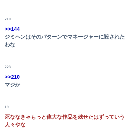
義両親「空き家になるし住んでいいよ」私たち「じゃあお言葉に甘えて…」→引っ越した途端、予想外の出来事が待っていて…
【悲報】 福岡県議会「海外視察費」公表！ 3年間で2億6500万円ｗｗｗｗｗｗｗｗｗ
210
>>144
【狂気】米政府「黒人の梅毒患者399人を治療せず放置したらどうなるか見たろ！」→40年間続けてしまう
ジミヘンはそのパターンでマネージャーに殺された
【悲報】教室、ヤンキーがブチ切れでとんでもない空気になるｗｗｗｗ
わな
【画像】令和のJKさん、あまりにも発育が良すぎるwwwwwwww
【朗報】むちむち女子バレー選手さん、脱いでしまう💕
223
>>210
【動画】御当地アイドルだった頃の今田美桜、レベチｗｗｗｗｗｗｗｗｗｗｗｗｗｗｗｗｗｗ
マジか
「人間と獣人が共存する社会」を描いた深夜アニメに喫煙、違法薬物の連想シーンも…視聴者批判でBPO議論
【正論】有吉氏、「テレビ見ない」発言をする無神経な一般人に憤慨
19
【動画】YouTuber山口達也さん、チェンソーで竹を切るだけで600万再生ｗｗｗｗｗｗｗｗ
死ななきゃもっと偉大な作品を残せたはずっていう
人々やな
【日向坂46】初日から激アツの内容！！『三期生LIVE』大阪公演のセトリ・レポまとめ