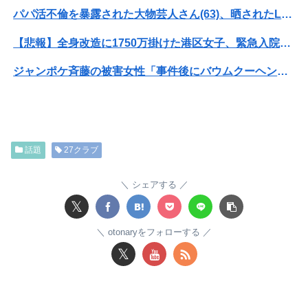
パパ活不倫を暴露された大物芸人さん(63)、晒されたLINEが面白すぎるｗｗｗｗｗｗｗｗｗ(画像ｱﾘ)
【悲報】全身改造に1750万掛けた港区女子、緊急入院でNHK報道局との合コンをキャンセル
ジャンポケ斉藤の被害女性「事件後にバウムクーヘン売ったりTikTokライブしててムカついた」
【閲覧注意・動画】大阪で警察に射殺された男の動画、エグい 撃たれてから叫びながら苦しみもがいて死ぬ
【衝撃】ワイのパッパ、会社でナンバーツーになった結果ｗｗｗｗｗｗｗｗｗｗ
話題
27クラブ
【悲報】映画館の客、ほぼバイオテロレベルのやらかしで観客が避難する事態にｗｗｗｗ
【衝撃】クルタ族虐 殺の犯人、ツェリードニヒで確定！クロロの演劇のせいで2人も無駄死ににwwww
シェアする
𝕏
【悲報】黒人、卑怯すぎて炎上するｗｗｗｗ
otonaryをフォローする
【閲覧注意】元臆女キャバ嬢の首吊り自●配信、拡散されまくって終わるｗｗｗｗｗｗｗ
𝕏
彼氏とのデートの会計で彼が「端数の25円出して」正直に出したらこうなったwww
【熊本地震】SNSで広がった陰謀論や怪しい募金話、災害時のデマ注意！