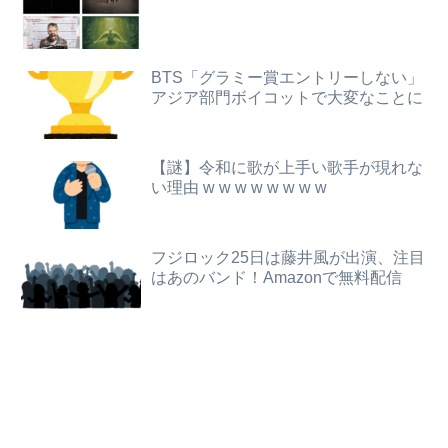
【画像】本田望結さん、我々を挑発するｗｗｗｗｗ
【動画】御当地アイドルだった頃の今田美桜、レベチｗｗｗｗｗｗｗｗｗｗｗｗｗｗｗｗｗｗ
【画像】池田レイラちゃん、服着てても完熟に仕上がるｗｗｗｗｗｗｗｗｗｗｗｗｗｗ
「人間と獣人が共存する社会」を描いた深夜アニメに喫煙、違法薬物の連想シーンも…視聴者批判でBPO議論
BTS「グラミー賞エントリーしない」
アジア部門ボイコットで大変なことに
【動画】仙台育英の野球部女子マネ、あざといウィンクでお前らの心を鷲掴みｗｗｗｗｗ
【正論】有吉氏、「テレビ見ない」発言をする無神経な一般人に憤慨
パパ活不倫を暴露された大物芸人さん(63)、晒されたLINEが面白すぎるｗｗｗｗｗｗｗｗｗ(画像ｱﾘ)
【動画】YouTuber山口達也さん、チェンソーで竹を切るだけで600万再生ｗｗｗｗｗｗｗｗ
【謎】令和に歌が上手い歌手が現れな
【悲報】全身改造に1750万掛けた港区女子、緊急入院でNHK報道局との合コンをキャンセル
い理由 w w w w w w w w
【日向坂46】初日から激アツの内容！！『三期生LIVE』大阪公演のセトリ・レポまとめ
ジャンポケ斉藤の被害女性「事件後にバウムクーヘン売ったりTikTokライブしててムカついた」
【朗報】ガチのおひさまの本棚、ガチでエグいwwwwwwww
フジロック25日は藤井風が出演、注目
【閲覧注意・動画】大阪で警察に射殺された男の動画、エグい 撃たれてから叫びながら苦しみもがいて死ぬ
はあのバンド！Amazonで無料配信
彼氏とのデートの会計で彼が「端数の25円出して」正直に出したらこうなったwww
【朗報】巨乳ヒロインさん、主人公の股間に乳を押し当ててしまうwwwww
ユーチューバー「撮影で使うから、この高級時計も車もぜ～んぶ経費でタダ！ｗ」
コンカフェ嬢「生誕祭やるから来て？シャンパン入れてほしい」ワイ「ええよ、なんぼなん？」⇒！