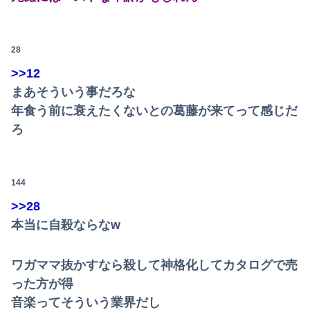
【悲報】映画館の客、ほぼバイオテロレベルのやらかしで観客が避難する事態にｗｗｗｗ
【衝撃】クルタ族虐 殺の犯人、ツェリードニヒで確定！クロロの演劇のせいで2人も無駄死ににwwww
28
【悲報】黒人、卑怯すぎて炎上するｗｗｗｗ
>>12
まあそういう事だろな
【閲覧注意】元臆女キャバ嬢の首吊り自●配信、拡散されまくって終わるｗｗｗｗｗｗｗ
年食う前に衰えたくないとの葛藤が来てって感じだ
彼氏とのデートの会計で彼が「端数の25円出して」正直に出したらこうなったwww
ろ
【熊本地震】SNSで広がった陰謀論や怪しい募金話、災害時のデマ注意！
144
退職してしばらく経った頃、元職場の取引先から連絡が来た。話を聞くと納得できない内容で…
>>28
【速報】高市政権、エース級の財務官僚・一松旬氏を左遷「彼は協力的でなかった」財務省の言いなりではないことが判明
本当に自殺ならなw
【悲報】風俗嬢やってる女の末路ｗｗｗｗｗｗｗｗｗｗｗ
ワガママ抜かすなら殺して神格化してカタログで売
【悲報】週間少年ジャンプの「グッズ(43億円分)」を注文し全てキャンセルした女逮捕ｗｗｗｗｗｗｗｗ
った方が得
【話題】河内長野市で警官が包丁男を射殺した場面のモザ無し映像が公開される。
音楽ってそういう業界だし