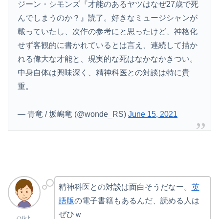
ジーン・シモンズ『才能のあるヤツはなぜ27歳で死
んでしまうのか？』読了。好きなミュージシャンが
載っていたし、次作の参考にと思ったけど、神格化
せず客観的に書かれているとは言え、連続して描か
れる偉大な才能と、現実的な死はなかなかきつい。
中身自体は興味深く、精神科医との対談は特に貴
重。
— 青竜 / 坂嶋竜 (@wonde_RS)
June 15, 2021
精神科医との対談は面白そうだなー。
英
語版
の電子書籍もあるんだ、読める人は
ぜひｗ
ハルト