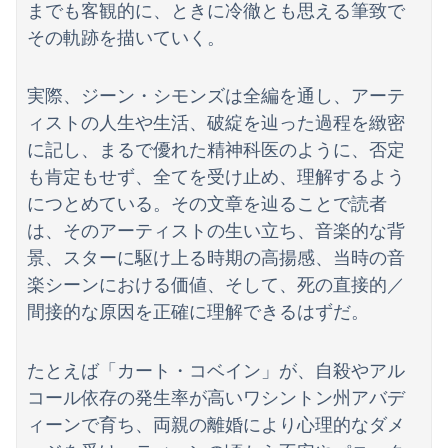
までも客観的に、ときに冷徹とも思える筆致で
その軌跡を描いていく。
実際、ジーン・シモンズは全編を通し、アーテ
Powered by livedoor 相互RSS
ィストの人生や生活、破綻を辿った過程を緻密
に記し、まるで優れた精神科医のように、否定
も肯定もせず、全てを受け止め、理解するよう
につとめている。その文章を辿ることで読者
は、そのアーティストの生い立ち、音楽的な背
景、スターに駆け上る時期の高揚感、当時の音
楽シーンにおける価値、そして、死の直接的／
間接的な原因を正確に理解できるはずだ。
たとえば「カート・コベイン」が、自殺やアル
コール依存の発生率が高いワシントン州アバデ
ィーンで育ち、両親の離婚により心理的なダメ