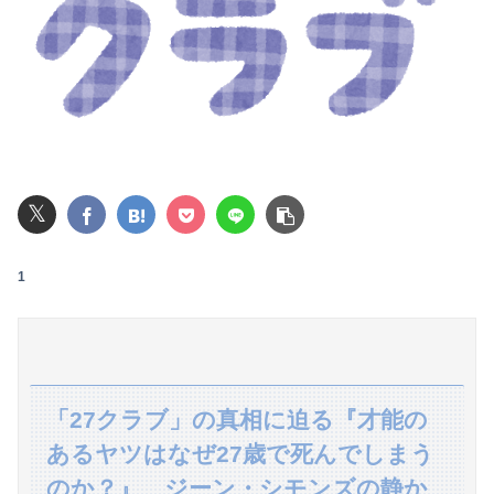
【画像】池田レイラちゃん、服着てても完熟に仕上がるｗｗｗｗｗｗｗｗｗｗｗｗｗｗ
【動画】仙台育英の野球部女子マネ、あざといウィンクでお前らの心を鷲掴みｗｗｗｗｗ
パパ活不倫を暴露された大物芸人さん(63)、晒されたLINEが面白すぎるｗｗｗｗｗｗｗｗｗ(画像ｱﾘ)
【悲報】全身改造に1750万掛けた港区女子、緊急入院でNHK報道局との合コンをキャンセル
𝕏
ジャンポケ斉藤の被害女性「事件後にバウムクーヘン売ったりTikTokライブしててムカついた」
【閲覧注意・動画】大阪で警察に射殺された男の動画、エグい 撃たれてから叫びながら苦しみもがいて死ぬ
1
彼氏とのデートの会計で彼が「端数の25円出して」正直に出したらこうなったwww
ユーチューバー「撮影で使うから、この高級時計も車もぜ～んぶ経費でタダ！ｗ」
【熊本地震】SNSで広がった陰謀論や怪しい募金話、災害時のデマ注意！
「27クラブ」の真相に迫る『才能の
あるヤツはなぜ27歳で死んでしまう
退職してしばらく経った頃、元職場の取引先から連絡が来た。話を聞くと納得できない内容で…
のか？』 ジーン・シモンズの静か