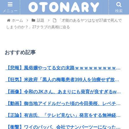
メニュー
検索
ホーム
話題
「才能のあるヤツはなぜ27歳で死んで
しまうのか？」27クラブの真相に迫る
おすすめ記事
【悲報】風俗嬢やってる女の末路ｗｗｗｗｗｗｗｗｗｗｗ
【狂気】米政府「黒人の梅毒患者399人を治療せず放置したらどうなるか見たろ！」→40年間続けてしまう
【画像】令和のJKさん、あまりにも発育が良すぎるwwwwwwww
【動画】御当地アイドルだった頃の今田美桜、レベチｗｗｗｗｗｗｗｗｗｗｗｗｗｗｗｗｗｗ
【正論】有吉氏、「テレビ見ない」発言をする無神経な一般人に憤慨
【衝撃】ワイのパッパ、会社でナンバーツーになった結果ｗｗｗｗｗｗｗｗｗｗ