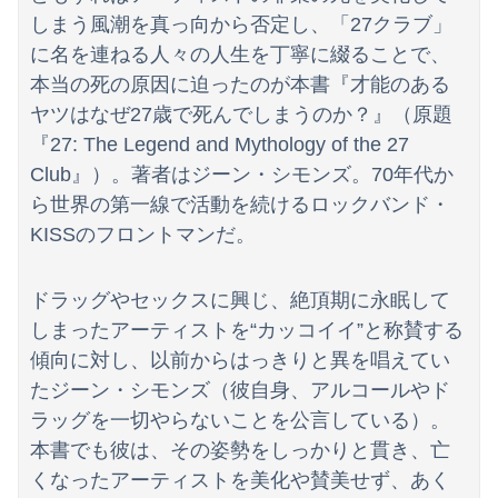
しまう風潮を真っ向から否定し、「27クラブ」
に名を連ねる人々の人生を丁寧に綴ることで、
本当の死の原因に迫ったのが本書『才能のある
ヤツはなぜ27歳で死んでしまうのか？』（原題
『27: The Legend and Mythology of the 27
Club』）。著者はジーン・シモンズ。70年代か
ら世界の第一線で活動を続けるロックバンド・
KISSのフロントマンだ。
ドラッグやセックスに興じ、絶頂期に永眠して
しまったアーティストを“カッコイイ”と称賛する
傾向に対し、以前からはっきりと異を唱えてい
たジーン・シモンズ（彼自身、アルコールやド
ラッグを一切やらないことを公言している）。
本書でも彼は、その姿勢をしっかりと貫き、亡
くなったアーティストを美化や賛美せず、あく