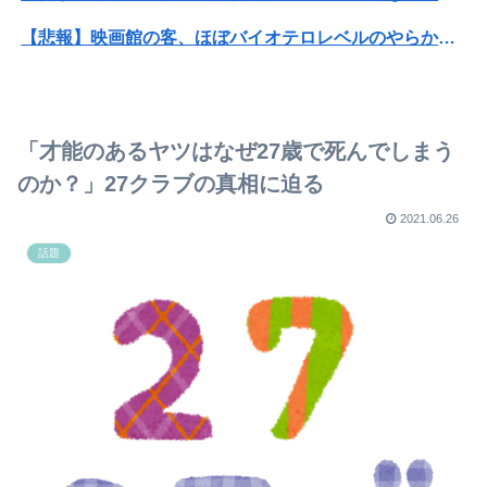
【悲報】映画館の客、ほぼバイオテロレベルのやらかしで観客が避難する事態にｗｗｗｗ
【衝撃】クルタ族虐 殺の犯人、ツェリードニヒで確定！クロロの演劇のせいで2人も無駄死ににwwww
【悲報】黒人、卑怯すぎて炎上するｗｗｗｗ
「才能のあるヤツはなぜ27歳で死んでしまう
【閲覧注意】元臆女キャバ嬢の首吊り自●配信、拡散されまくって終わるｗｗｗｗｗｗｗ
のか？」27クラブの真相に迫る
【朗報】巨乳ヒロインさん、主人公の股間に乳を押し当ててしまうwwwww
2021.06.26
話題
コンカフェ嬢「生誕祭やるから来て？シャンパン入れてほしい」ワイ「ええよ、なんぼなん？」⇒！
巨乳女さん「この度、Tiffanyの婚約指輪を貰いました。結婚しました。弱男息してる？？」
“獣人”共存の深夜アニメで喫煙、違法薬物の連想シーンも…視聴者批判でBPO議論
【悲報】ワイが「そばがらの枕」を使わなくなった理由ｗｗｗｗｗｗ
旦那との出会いは親にも言っていない。私は元キャバ嬢で旦那は元ボーイ
【画像】本田望結さん、我々を挑発するｗｗｗｗｗ