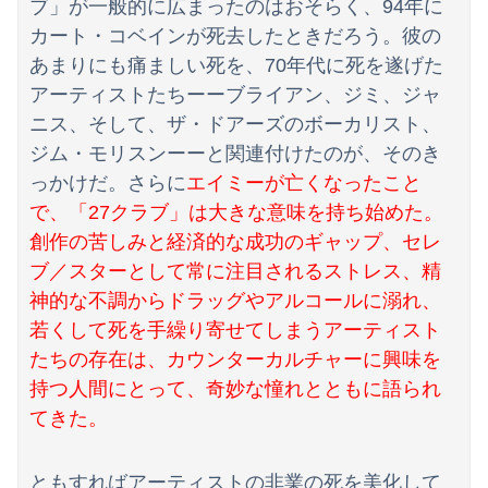
ブ」が一般的に広まったのはおそらく、94年に
【動画】YouTuber山口達也さん、チェンソーで竹を切るだけで600万再生ｗｗｗｗｗｗｗｗ
カート・コベインが死去したときだろう。彼の
【日向坂46】初日から激アツの内容！！『三期生LIVE』大阪公演のセトリ・レポまとめ
あまりにも痛ましい死を、70年代に死を遂げた
アーティストたちーーブライアン、ジミ、ジャ
【朗報】ガチのおひさまの本棚、ガチでエグいwwwwwwww
ニス、そして、ザ・ドアーズのボーカリスト、
ジム・モリスンーーと関連付けたのが、そのき
っかけだ。さらに
エイミーが亡くなったこと
で、「27クラブ」は大きな意味を持ち始めた。
創作の苦しみと経済的な成功のギャップ、セレ
ブ／スターとして常に注目されるストレス、精
神的な不調からドラッグやアルコールに溺れ、
若くして死を手繰り寄せてしまうアーティスト
たちの存在は、カウンターカルチャーに興味を
持つ人間にとって、奇妙な憧れとともに語られ
てきた。
ともすればアーティストの非業の死を美化して