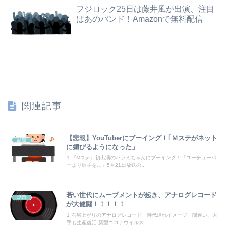
フジロック25日は藤井風が出演、注目
【衝撃】情弱「リボ払いはヤバい。情弱が使うもの」 情強「リボ払いを使いこなすのが情強やで」 ← これ
はあのバンド！Amazonで無料配信
石材店事務の面接行ってきたが、募集内容と仕事内容が全然違った。接客と清掃、草取りとかが仕事ｗ
【悲報】NISA大暴落 一晩でマイナス20万円も吹き飛んだもよう
【悲報】ぼく「才能がないなら努力をすれば良いじゃない」お前ら「努力できるのも才能だよ」
【悲報】日本政府「障害者の福祉費用が10年で2倍になったので抑制します」
関連記事
乃木坂の美人マネージャ、ガチでエグいってwwwwwww
【速報】長瀬智也、ようやく気づくｗｗｗｗｗｗｗｗ
【悲報】YouTuberにブーイング！｢Ｍステがネット
話題
に媚びるようになった」
【速報】長瀬智也、ようやく気づくｗｗｗｗｗｗｗｗ
1 『Mステ』初出演のハラミちゃんにブーイング！「ユーチューバ
ーより歌手を…」5月21日放送の...
海外「世界で日本を死守するぞ！」 日本の消防署を訪れたちびっ子集団が世界をメロメロに
若い世代にムーブメントが起き、アナログレコード
話題
熊本県で最大震度7が発生したときの様子
が大健闘！！！！！
1 右肩上がりのアナログレコード「時代遅れイメージ」間違い、大
【宮崎】マジ勘弁してほしい。久しぶりに恐ろしい子供ミサイルを見た。
手も生産復活 新型コロナウイルス...