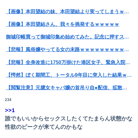
【画像】本田望結の妹、本田望結より実ってしまうｗｗｗｗｗ
【画像】本田望結さん、我々を挑発するｗｗｗｗｗ
御城印帳買って御城印集め始めてみた。記念に押すスタンプのようなものね
【悲報】風俗嬢やってる女の末路ｗｗｗｗｗｗｗｗｗｗｗ
【悲報】全身改造に1750万掛けた港区女子、緊急入院でNHK報道局との合コンをキャンセル
【愕然】ぼく期間工、トータル9年目に突入した結果ｗｗｗｗｗｗｗｗｗｗ
【閲覧注意】元臆女キャバ嬢の首吊り自●配信、拡散されまくって終わるｗｗｗｗｗｗｗ
234
【衝撃】情弱「リボ払いはヤバい。情弱が使うもの」 情強「リボ払いを使いこなすのが情強やで」 ← これ
>>1
【衝撃】ハンターハンター、とんでもねえ伏線が発掘される。クルタ族の虐殺犯人がツェリードニヒだった模様！
誰でもいいからセックスしたくてたまらん状態かな
【悲報】映画館の客、ほぼバイオテロレベルのやらかしで観客が避難する事態にｗｗｗｗ
性欲のピークが来てんのかもな