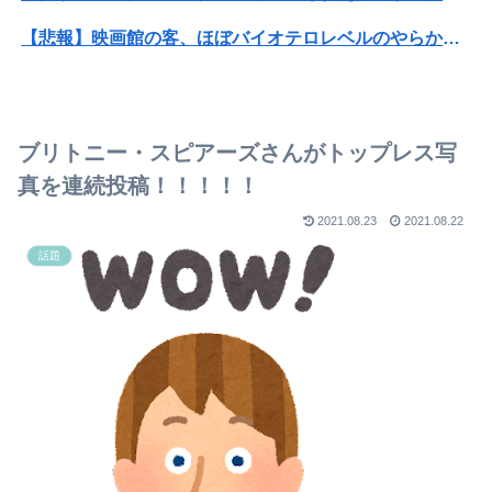
【悲報】映画館の客、ほぼバイオテロレベルのやらかしで観客が避難する事態にｗｗｗｗ
【画像】かつて天下を獲っていたYouTuberの現在ｗｗｗｗ
【動画】大阪府警に射殺されたオッサン、めちゃめちゃ苦しそうに死ぬ
ブリトニー・スピアーズさんがトップレス写
パパ活不倫を暴露された大物芸人さん(63)、晒されたLINEが面白すぎるｗｗｗｗｗｗｗｗｗ(画像ｱﾘ)
真を連続投稿！！！！！
【悲報】ぼく「才能がないなら努力をすれば良いじゃない」お前ら「努力できるのも才能だよ」
2021.08.23
2021.08.22
話題
【画像】日本人の気色悪さ、たった一枚の画像に凝縮されてしまう…
今週末、日本一過酷な山岳レース「TJAR」が開催される
【悲報】娘「吹奏楽部の顧問に楽器買えって言われた」親「いくらなの？」娘「60万」
FIRE達成者「とにかく暇になり非生産的で地獄」
【画像】本田望結の妹、本田望結より実ってしまうｗｗｗｗｗ
【画像】本田望結さん、我々を挑発するｗｗｗｗｗ