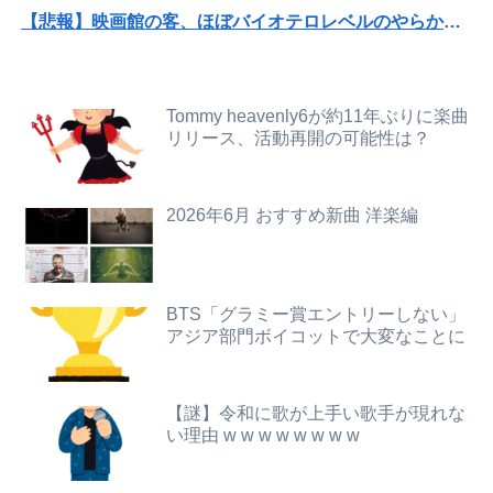
【悲報】映画館の客、ほぼバイオテロレベルのやらかしで観客が避難する事態にｗｗｗｗ
【画像】影山優佳さん(25)、下着姿であたシコが止まらない
【画像】かつて天下を獲っていたYouTuberの現在ｗｗｗｗ
【悲報】茂木敏充外相、『大炎上』してしまう！！！！！！！
【動画】大阪府警に射殺されたオッサン、めちゃめちゃ苦しそうに死ぬ
Tommy heavenly6が約11年ぶりに楽曲
【動画】補欠野球部のキレキレダンスがこちらｗｗｗｗｗｗｗｗｗｗｗｗｗ
リリース、活動再開の可能性は？
パパ活不倫を暴露された大物芸人さん(63)、晒されたLINEが面白すぎるｗｗｗｗｗｗｗｗｗ(画像ｱﾘ)
熊本の被災地で暴れまくったメディア取材陣、堪忍袋の緒が切れた地元住民が苦情を寄せまくった結果……
【画像】本田望結の妹、本田望結より実ってしまうｗｗｗｗｗ
2026年6月 おすすめ新曲 洋楽編
友達「少しだけお茶しようよ」妊婦の私「気分転換になるなら…」→帰宅してから思わぬ異変が起きて…
【画像】本田望結さん、我々を挑発するｗｗｗｗｗ
スリムクラブ真栄田、セクシー女優を中傷するネット民を痛烈批判！「車の中臭そう」
御城印帳買って御城印集め始めてみた。記念に押すスタンプのようなものね
【悲報】「ブロック人数を調べるよ！」←好奇心で開いたら終わるサイトだった【HotTweets】
BTS「グラミー賞エントリーしない」
アジア部門ボイコットで大変なことに
【悲報】風俗嬢やってる女の末路ｗｗｗｗｗｗｗｗｗｗｗ
【悲報】女さん、アニメグッズの購入とキャンセルを繰り返して43億円の被害を与える
【悲報】全身改造に1750万掛けた港区女子、緊急入院でNHK報道局との合コンをキャンセル
ハズレのフードコートに必ずある店ｗｗｗｗｗｗｗｗｗｗｗｗ
【謎】令和に歌が上手い歌手が現れな
【愕然】ぼく期間工、トータル9年目に突入した結果ｗｗｗｗｗｗｗｗｗｗ
い理由 w w w w w w w w
イクときに布団のシーツをギューってする女さんwww
【閲覧注意】元臆女キャバ嬢の首吊り自●配信、拡散されまくって終わるｗｗｗｗｗｗｗ
【画像】日本さん、避難所が各国と比べて優秀過ぎると話題に