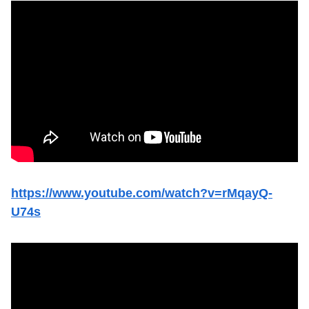
https://www.youtube.com/watch?v=rMqayQ-
U74s