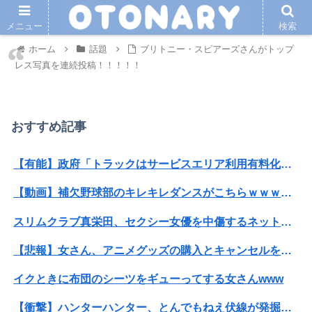
メニュー
検索
ホーム
話題
ブリトニー・スピアーズさんがトップ
レス写真を連続投稿！！！！！
おすすめ記事
【有能】政府「トラックはサービスエリア利用有料化すればサボらず走るし流問題解決じゃね？」
【動画】補欠野球部のキレキレダンスがこちらｗｗｗｗｗｗｗｗｗｗｗｗｗ
スリムクラブ真栄田、セクシー女優を中傷するネット民を痛烈批判！「車の中臭そう」
【悲報】女さん、アニメグッズの購入とキャンセルを繰り返して43億円の被害を与える
イクときに布団のシーツをギューってする女さんwww
【衝撃】ハンターハンター、とんでもねえ伏線が発掘される。クルタ族の虐殺犯人がツェリードニヒだった模様！