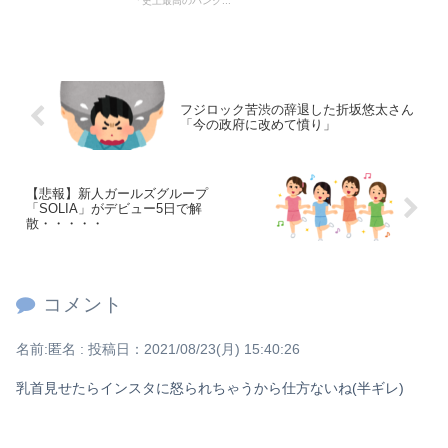
「史上最高のパンク...
Powered by livedoor 相互RSS
フジロック苦渋の辞退した折坂悠太さん
「今の政府に改めて憤り」
【悲報】新人ガールズグループ
「SOLIA」がデビュー5日で解
散・・・・・
コメント
名前:
匿名
:
投稿日：2021/08/23(月) 15:40:26
乳首見せたらインスタに怒られちゃうから仕方ないね(半ギレ)