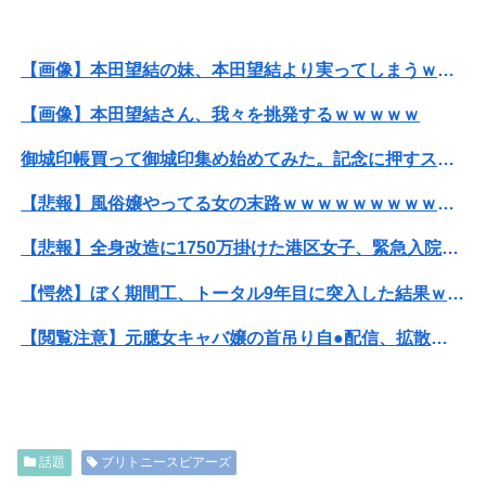
【画像】本田望結の妹、本田望結より実ってしまうｗｗｗｗｗ
【画像】本田望結さん、我々を挑発するｗｗｗｗｗ
御城印帳買って御城印集め始めてみた。記念に押すスタンプのようなものね
【悲報】風俗嬢やってる女の末路ｗｗｗｗｗｗｗｗｗｗｗ
【悲報】全身改造に1750万掛けた港区女子、緊急入院でNHK報道局との合コンをキャンセル
【愕然】ぼく期間工、トータル9年目に突入した結果ｗｗｗｗｗｗｗｗｗｗ
【閲覧注意】元臆女キャバ嬢の首吊り自●配信、拡散されまくって終わるｗｗｗｗｗｗｗ
【衝撃】情弱「リボ払いはヤバい。情弱が使うもの」 情強「リボ払いを使いこなすのが情強やで」 ← これ
【衝撃】ハンターハンター、とんでもねえ伏線が発掘される。クルタ族の虐殺犯人がツェリードニヒだった模様！
話題
ブリトニースピアーズ
【悲報】映画館の客、ほぼバイオテロレベルのやらかしで観客が避難する事態にｗｗｗｗ