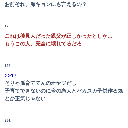
【画像】影山優佳さん(25)、下着姿であたシコが止まらない
お前それ、深キョンにも言えるの？
【悲報】茂木敏充外相、『大炎上』してしまう！！！！！！！
【動画】補欠野球部のキレキレダンスがこちらｗｗｗｗｗｗｗｗｗｗｗｗｗ
17
これは後見人だった親父が正しかったとしか…
熊本の被災地で暴れまくったメディア取材陣、堪忍袋の緒が切れた地元住民が苦情を寄せまくった結果……
もうこの人、完全に壊れてるだろ
友達「少しだけお茶しようよ」妊婦の私「気分転換になるなら…」→帰宅してから思わぬ異変が起きて…
スリムクラブ真栄田、セクシー女優を中傷するネット民を痛烈批判！「車の中臭そう」
155
【悲報】「ブロック人数を調べるよ！」←好奇心で開いたら終わるサイトだった【HotTweets】
>>17
そりゃ孫育ててんのオヤジだし
【悲報】女さん、アニメグッズの購入とキャンセルを繰り返して43億円の被害を与える
子育てできないのに今の恋人とバカスカ子供作る気
ハズレのフードコートに必ずある店ｗｗｗｗｗｗｗｗｗｗｗｗ
とか正気じゃない
イクときに布団のシーツをギューってする女さんwww
【画像】日本さん、避難所が各国と比べて優秀過ぎると話題に
291