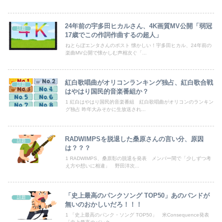
どれだけ食べても体型が変わらない彼女。その理由を聞いたら、思いもしなかった方法で維持していて…
24年前の宇多田ヒカルさん、4K画質MV公開「弱冠
話題
【画像】影山優佳さん(25)、下着姿であたシコが止まらない
17歳でこの作詞作曲するの超人」
ねとらぼエンタさんのポスト 懐かしい！宇多田ヒカル、24年前の
楽曲MV公開で懐かしむ声相次ぐ「...
熊本の被災地で暴れまくったメディア取材陣、堪忍袋の緒が切れた地元住民が苦情を寄せまくった結果……
【悲報】茂木敏充外相、『大炎上』してしまう！！！！！！！
紅白歌唱曲がオリコンランキング独占、紅白歌合戦
話題
はやはり国民的音楽番組か？
海外「日本なんて行くんじゃなかった…」 日本を知ってしまったディズニー信者、帰国後『本家』に失望する事態に
1 紅白はやはり国民的音楽番組 紅白歌唱曲がオリコンのランキン
グ独占 昨年大みそかに生放送され...
友達「少しだけお茶しようよ」妊婦の私「気分転換になるなら…」→帰宅してから思わぬ異変が起きて…
【悲報】「ブロック人数を調べるよ！」←好奇心で開いたら終わるサイトだった【HotTweets】
RADWIMPSを脱退した桑原さんの言い分、原因
話題
は？？？
ハズレのフードコートに必ずある店ｗｗｗｗｗｗｗｗｗｗｗｗ
1 RADWIMPS、桑原彰の脱退を発表 メンバー間で「少しずつ考
え方や想いに相違」 野田洋次...
【画像】日本さん、避難所が各国と比べて優秀過ぎると話題に
「史上最高のパンクソング TOP50」あのバンドが
【画像】日本人の気色悪さ、たった一枚の画像に凝縮されてしまう…
話題
無いのおかしいだろ！！！
1 「史上最高のパンク・ソング TOP50」 米Consequence発表