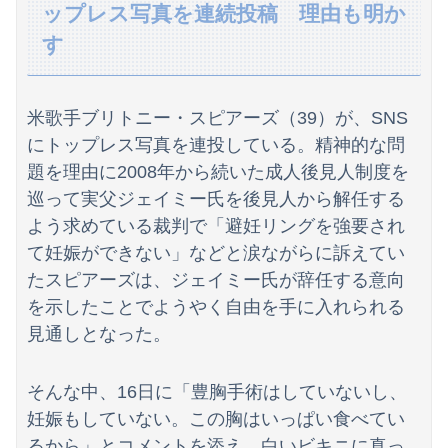
【速報】長瀬智也、ようやく気づくｗｗｗｗｗｗｗｗ
ップレス写真を連続投稿 理由も明か
す
【速報】長瀬智也、ようやく気づくｗｗｗｗｗｗｗｗ
海外「世界で日本を死守するぞ！」 日本の消防署を訪れたちびっ子集団が世界をメロメロに
米歌手ブリトニー・スピアーズ（39）が、SNS
熊本県で最大震度7が発生したときの様子
にトップレス写真を連投している。精神的な問
【宮崎】マジ勘弁してほしい。久しぶりに恐ろしい子供ミサイルを見た。
題を理由に2008年から続いた成人後見人制度を
巡って実父ジェイミー氏を後見人から解任する
どれだけ食べても体型が変わらない彼女。その理由を聞いたら、思いもしなかった方法で維持していて…
よう求めている裁判で「避妊リングを強要され
【画像】影山優佳さん(25)、下着姿であたシコが止まらない
て妊娠ができない」などと涙ながらに訴えてい
たスピアーズは、ジェイミー氏が辞任する意向
熊本の被災地で暴れまくったメディア取材陣、堪忍袋の緒が切れた地元住民が苦情を寄せまくった結果……
を示したことでようやく自由を手に入れられる
見通しとなった。
【悲報】茂木敏充外相、『大炎上』してしまう！！！！！！！
海外「日本なんて行くんじゃなかった…」 日本を知ってしまったディズニー信者、帰国後『本家』に失望する事態に
そんな中、16日に「豊胸手術はしていないし、
友達「少しだけお茶しようよ」妊婦の私「気分転換になるなら…」→帰宅してから思わぬ異変が起きて…
妊娠もしていない。この胸はいっぱい食べてい
るから」とコメントを添え、白いビキニに真っ