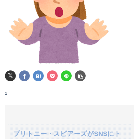
御城印帳買って御城印集め始めてみた。記念に押すスタンプのようなものね
【悲報】風俗嬢やってる女の末路ｗｗｗｗｗｗｗｗｗｗｗ
【悲報】全身改造に1750万掛けた港区女子、緊急入院でNHK報道局との合コンをキャンセル
【愕然】ぼく期間工、トータル9年目に突入した結果ｗｗｗｗｗｗｗｗｗｗ
【閲覧注意】元臆女キャバ嬢の首吊り自●配信、拡散されまくって終わるｗｗｗｗｗｗｗ
𝕏
【衝撃】情弱「リボ払いはヤバい。情弱が使うもの」 情強「リボ払いを使いこなすのが情強やで」 ← これ
石材店事務の面接行ってきたが、募集内容と仕事内容が全然違った。接客と清掃、草取りとかが仕事ｗ
1
【悲報】NISA大暴落 一晩でマイナス20万円も吹き飛んだもよう
【悲報】日本政府「障害者の福祉費用が10年で2倍になったので抑制します」
乃木坂の美人マネージャ、ガチでエグいってwwwwwww
ブリトニー・スピアーズがSNSにト