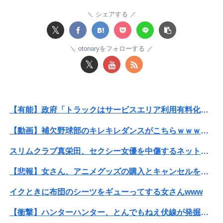
【画像】かつて天下を獲っていたYouTuberの現在ｗｗｗｗ
シェアする
𝕏
【動画】大阪府警に射殺されたオッサン、めちゃめちゃ苦しそうに死ぬ
otonaryをフォローする
パパ活不倫を暴露された大物芸人さん(63)、晒されたLINEが面白すぎるｗｗｗｗｗｗｗｗｗ(画像ｱﾘ)
𝕏
石材店事務の面接行ってきたが、募集内容と仕事内容が全然違った。接客と清掃、草取りとかが仕事ｗ
【悲報】日本政府「障害者の福祉費用が10年で2倍になったので抑制します」
【有能】政府「トラックはサービスエリア利用有料化すればサボらず走るし流問題解決じゃね？」
乃木坂の美人マネージャ、ガチでエグいってwwwwwww
【動画】補欠野球部のキレキレダンスがこちらｗｗｗｗｗｗｗｗｗｗｗｗｗ
【速報】長瀬智也、ようやく気づくｗｗｗｗｗｗｗｗ
スリムクラブ真栄田、セクシー女優を中傷するネット民を痛烈批判！「車の中臭そう」
【有能】政府「トラックはサービスエリア利用有料化すればサボらず走るし流問題解決じゃね？」
【悲報】女さん、アニメグッズの購入とキャンセルを繰り返して43億円の被害を与える
【速報】長瀬智也、ようやく気づくｗｗｗｗｗｗｗｗ
イクときに布団のシーツをギューってする女さんwww
【宮崎】マジ勘弁してほしい。久しぶりに恐ろしい子供ミサイルを見た。
【衝撃】ハンターハンター、とんでもねえ伏線が発掘される。クルタ族の虐殺犯人がツェリードニヒだった模様！
どれだけ食べても体型が変わらない彼女。その理由を聞いたら、思いもしなかった方法で維持していて…