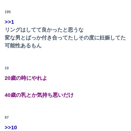
【画像】かつて天下を獲っていたYouTuberの現在ｗｗｗｗ
195
【動画】大阪府警に射殺されたオッサン、めちゃめちゃ苦しそうに死ぬ
>>1
パパ活不倫を暴露された大物芸人さん(63)、晒されたLINEが面白すぎるｗｗｗｗｗｗｗｗｗ(画像ｱﾘ)
リングはしてて良かったと思うな
石材店事務の面接行ってきたが、募集内容と仕事内容が全然違った。接客と清掃、草取りとかが仕事ｗ
変な男とばっか付き合ってたしその度に妊娠してた
可能性あるもん
【悲報】日本政府「障害者の福祉費用が10年で2倍になったので抑制します」
乃木坂の美人マネージャ、ガチでエグいってwwwwwww
10
【速報】長瀬智也、ようやく気づくｗｗｗｗｗｗｗｗ
20歳の時にやれよ
【有能】政府「トラックはサービスエリア利用有料化すればサボらず走るし流問題解決じゃね？」
40歳の乳とか気持ち悪いだけ
【速報】長瀬智也、ようやく気づくｗｗｗｗｗｗｗｗ
【宮崎】マジ勘弁してほしい。久しぶりに恐ろしい子供ミサイルを見た。
97
どれだけ食べても体型が変わらない彼女。その理由を聞いたら、思いもしなかった方法で維持していて…
>>10