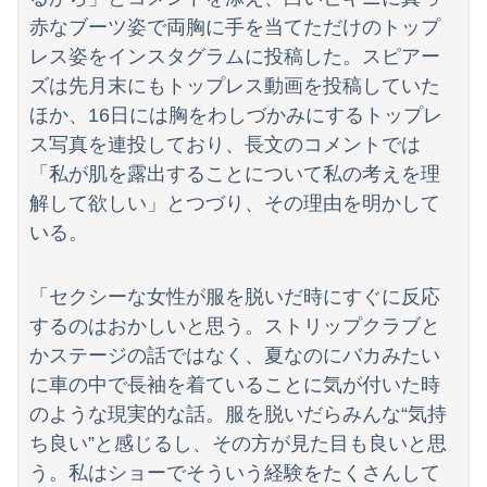
【悲報】「ブロック人数を調べるよ！」←好奇心で開いたら終わるサイトだった【HotTweets】
赤なブーツ姿で両胸に手を当てただけのトップ
ハズレのフードコートに必ずある店ｗｗｗｗｗｗｗｗｗｗｗｗ
レス姿をインスタグラムに投稿した。スピアー
ズは先月末にもトップレス動画を投稿していた
【画像】日本さん、避難所が各国と比べて優秀過ぎると話題に
ほか、16日には胸をわしづかみにするトップレ
ス写真を連投しており、長文のコメントでは
「私が肌を露出することについて私の考えを理
解して欲しい」とつづり、その理由を明かして
いる。
「セクシーな女性が服を脱いだ時にすぐに反応
するのはおかしいと思う。ストリップクラブと
かステージの話ではなく、夏なのにバカみたい
に車の中で長袖を着ていることに気が付いた時
のような現実的な話。服を脱いだらみんな“気持
ち良い”と感じるし、その方が見た目も良いと思
う。私はショーでそういう経験をたくさんして