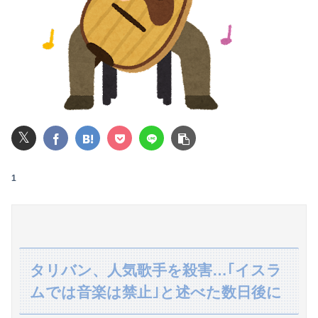
高校３年生の女です。家が嫌いすぎて家を出て現在養護施設で暮らしています
【動画】福岡の電車、複数の駅で「チンポッ❤」というアナウンスが流れ大騒ぎwwwwwwwww
ワイの職場の後輩女子、かわいくていい匂いするけどマジでとんでもなく無能
可愛すぎるおむすび屋さん（28）、新店舗に4000万円クラファンした成功した結果弱男集団から叩かれてしまうｗｗｗｗ
𝕏
【悲報】男が嫌いな男の特徴がこちらｗｗｗｗｗｗｗｗｗｗ
【画像】JKダンス部、部員の８割が巨乳のムホホ部だったｗｗｗｗ
1
【画像】JK、河でやりたい放題ｗｗｗｗｗｗｗｗｗｗｗｗｗｗｗｗｗｗｗｗｗｗｗｗ
映画デートの予定をドタキャンされて、見てない映画のチケ代を奢らされて、これはダメだと思って別れたよ
【動画】両方馬鹿（笑）ミニストップでトラックと衝突したドラレコが（ノ∇`）
タリバン、人気歌手を殺害…｢イスラ
ムでは音楽は禁止｣と述べた数日後に
転校生と仲良くなってその子の家に遊びに行ったら私が小さい頃に撮った写真があった