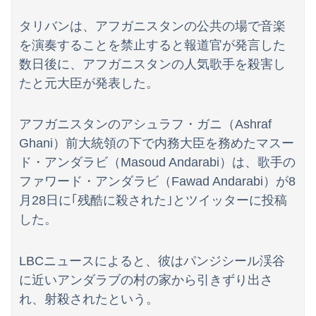
【朗報】冨里奈央のバスト、もう大変なことになってるって...
タリバンは、アフガニスタンの公共の場で音楽
【画像】日焼け口リの締まったお尻っていいよね！ｗｗｗｗｗ
を演奏することを禁止すると報道官が発言した
兵庫県斎藤知事、不正会計の疑いで前知事に聞き取り調査へ
数日後に、アフガニスタンの人気歌手を殺害し
たと元大臣が発表した。
【ワンピース】ゾロ「女だぞ」エネル「見ればわかる」←ここ好きすぎるｗｗｗｗｗｗｗｗｗｗｗｗｗ
【驚愕】エ口い女友達のクリ◯リスを舐めて3時間イカせまくった結果ｗｗｗｗｗｗｗｗｗｗ
アフガニスタンのアシュラフ・ガニ（Ashraf
Ghani）前大統領の下で内務大臣を務めたマスー
【動画】ロシア軍のドローンをネット発射装置で撃墜するウクライナ。
ド・アンダラビ（Masoud Andarabi）は、歌手の
友人に1泊の旅行に誘われたんだけど、意見が割れて中止になった。倹約家と旅行計画したら、何も譲ってくれない...
ファワード・アンダラビ（Fawad Andarabi）が8
月28日に｢残酷に殺された｣とツイッターに投稿
【動画】役満ボディ・岡田紗佳(32)、渾身のあたシコダンスwwwwwww
した。
【悲報】韓国人「え待って、何で日本の避難所って10年前と同レベルなの(ドン引き
LBCニュースによると、彼はパンジシール渓谷
【悲報】中国、橋の欄干が強風一発で粉々に 鉄筋ゼロ 当局「接着剤でくっつけただけ」「正常で、品質問題はない」
に近いアンダラブの村の家から引きずり出さ
韓国のサッカー審判に対する性接待疑惑、ついに日本や英国メディアにも取り上げられ国際問題に発展w
れ、射殺されたという。