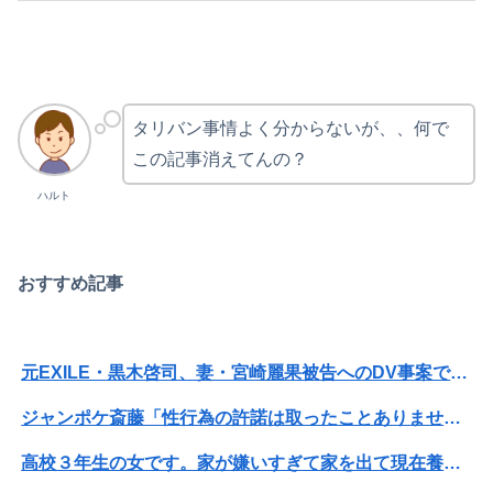
タリバン事情よく分からないが、、何で
この記事消えてんの？
ハルト
おすすめ記事
元EXILE・黒木啓司、妻・宮崎麗果被告へのDV事案で逮捕されていた 宮崎は全身打撲、頭部裂傷及び打撲、頸部損傷の怪我
ジャンポケ斎藤「性行為の許諾は取ったことありません」
高校３年生の女です。家が嫌いすぎて家を出て現在養護施設で暮らしています