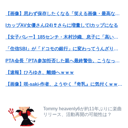
【動画】両方馬鹿（笑）ミニストップでトラックと衝突したドラレコが（ノ∇`）
【画像】思わず保存したくなる「笑える画像・最高な画像」貼っていけｗｗｗｗｗ
転校生と仲良くなってその子の家に遊びに行ったら私が小さい頃に撮った写真があった
IカップAV女優さん(24)👙さらに増量してIカップになる
【朗報】冨里奈央のバスト、もう大変なことになってるって...
【女子バレー】185センチ・木村沙織、息子に「高い高い」求められ衝撃展開激白 「すごい列になって…私アトラクションじゃないよみたいな」
兵庫県斎藤知事、不正会計の疑いで前知事に聞き取り調査へ
「住信SBI」が「ドコモの銀行」に変わってうんざりしてるやつｗｗｗｗｗｗｗ
【画像】思わず保存したくなる「笑える画像・最高な画像」貼っていけｗｗｗｗｗ
PTA会長「PTA参加拒否した親へ最終警告。こうなってもいい？」
【画像】日焼け口リの締まったお尻っていいよね！ｗｗｗｗｗ
【速報】ひろゆき、離婚へｗｗｗ
【動画】ロシア軍のドローンをネット発射装置で撃墜するウクライナ。
【画像】咲-saki-作者、ようやく『奇乳』に気付くｗｗｗｗ
友人に1泊の旅行に誘われたんだけど、意見が割れて中止になった。倹約家と旅行計画したら、何も譲ってくれない...
可愛すぎるおむすび屋さん（28）、新店舗に4000万円クラファンした成功した結果弱男集団から叩かれてしまうｗｗｗｗ
【動画】役満ボディ・岡田紗佳(32)、渾身のあたシコダンスwwwwwww
【動画】福岡の電車、複数の駅で「チンポッ❤」というアナウンスが流れ大騒ぎwwwwwwwww
Tommy heavenly6が約11年ぶりに楽曲
【悲報】中国、橋の欄干が強風一発で粉々に 鉄筋ゼロ 当局「接着剤でくっつけただけ」「正常で、品質問題はない」
リリース、活動再開の可能性は？
ホリエモン「面接でさ、納豆パックの薄いフィルムって何のために入っていの？って聞くわけ」
IカップAV女優さん(24)👙さらに増量してIカップになる