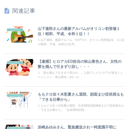
転校生と仲良くなってその子の家に遊びに行ったら私が小さい頃に撮った写真があった
関連記事
【朗報】冨里奈央のバスト、もう大変なことになってるって...
【画像】日焼け口リの締まったお尻っていいよね！ｗｗｗｗｗ
山下達郎さんの最新アルバムがオリコン初登場１
ニュース
位！昭和、平成、令和１位！！
兵庫県斎藤知事、不正会計の疑いで前知事に聞き取り調査へ
1 山下達郎、最新アルバム「SOFTLY」オリコン初登場1位 4人目
の昭和、平成、令和の3元号...
【ワンピース】ゾロ「女だぞ」エネル「見ればわかる」←ここ好きすぎるｗｗｗｗｗｗｗｗｗｗｗｗｗ
【逮捕】ヒロアカED担当の秋山黄色さん、女性の
ニュース
【驚愕】エ口い女友達のクリ◯リスを舐めて3時間イカせまくった結果ｗｗｗｗｗｗｗｗｗｗ
髪を掴んで引きずり回し・・・
1 「髪を掴んで引きずり回され…」人気アニメ“ヒロアカ”担当ミュ
【動画】ロシア軍のドローンをネット発射装置で撃墜するウクライナ。
ージシャン・秋山黄色（26）が...
友人に1泊の旅行に誘われたんだけど、意見が割れて中止になった。倹約家と旅行計画したら、何も譲ってくれない...
ももクロ佐々木彩夏さん退院、顔面まひ症状残るも
ニュース
【動画】役満ボディ・岡田紗佳(32)、渾身のあたシコダンスwwwwwww
「できる仕事から」
1 ももクロ佐々木彩夏が退院 右末梢性顔面神経まひで症状残るも
「できる仕事から」「右末梢性顔面...
【悲報】韓国人「え待って、何で日本の避難所って10年前と同レベルなの(ドン引き
【悲報】中国、橋の欄干が強風一発で粉々に 鉄筋ゼロ 当局「接着剤でくっつけただけ」「正常で、品質問題はない」
浜崎あゆみさん、緊急搬送され一時意識不明に
ニュース