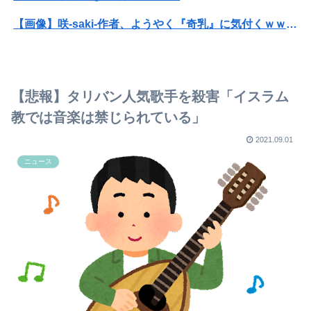
【画像】咲-saki-作者、ようやく『奇乳』に気付くｗｗｗｗ
可愛すぎるおむすび屋さん（28）、新店舗に4000万円クラファンした成功した結果弱男集団から叩かれてしまうｗｗｗｗ
【動画】福岡の電車、複数の駅で「チンポッ❤」というアナウンスが流れ大騒ぎwwwwwwwww
【悲報】タリバン人気歌手を殺害「イスラム
ホリエモン「面接でさ、納豆パックの薄いフィルムって何のために入っていの？って聞くわけ」
教では音楽は禁じられている」
【視聴率】ゴールデン帯でテレ東がフジを上回る トップはテレ朝
2021.09.01
ニュース
39独身女性ってもう人生詰んでんか？
元K-1王者・久保優太が10代女性と再婚 出会って6日で告白、半年でのスピード婚
旦那に突然消息を絶たれ、生後間もない子供を抱えて困った知り合いが生活保護申請のため役所へ。そこで信じられない言動が→
自慢する時に目の前の人を下げる人の心理
元EXILE・黒木啓司、妻・宮崎麗果被告へのDV事案で逮捕されていた 宮崎は全身打撲、頭部裂傷及び打撲、頸部損傷の怪我
ジャンポケ斎藤「性行為の許諾は取ったことありません」