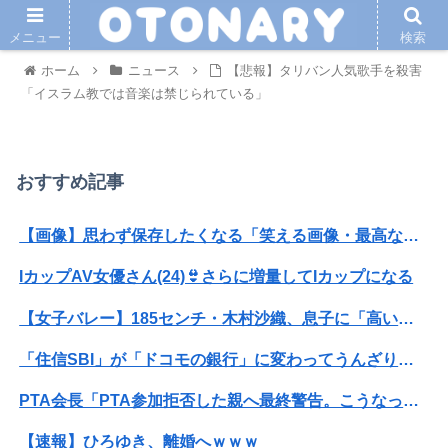
メニュー
検索
ホーム
ニュース
【悲報】タリバン人気歌手を殺害
「イスラム教では音楽は禁じられている」
おすすめ記事
【画像】思わず保存したくなる「笑える画像・最高な画像」貼っていけｗｗｗｗｗ
IカップAV女優さん(24)👙さらに増量してIカップになる
【女子バレー】185センチ・木村沙織、息子に「高い高い」求められ衝撃展開激白 「すごい列になって…私アトラクションじゃないよみたいな」
「住信SBI」が「ドコモの銀行」に変わってうんざりしてるやつｗｗｗｗｗｗｗ
PTA会長「PTA参加拒否した親へ最終警告。こうなってもいい？」
【速報】ひろゆき、離婚へｗｗｗ