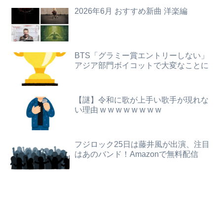
元EXILE・黒木啓司、妻・宮崎麗果被告へのDV事案で逮捕されていた 宮崎は全身打撲、頭部裂傷及び打撲、頸部損傷の怪我
2026年6月 おすすめ新曲 洋楽編
【悲報】韓国人「え待って、何で日本の避難所って10年前と同レベルなの(ドン引き
ジャンポケ斎藤「性行為の許諾は取ったことありません」
【女子バレー】185センチ・木村沙織、息子に「高い高い」求められ衝撃展開激白 「すごい列になって…私アトラクションじゃないよみたいな」
高校３年生の女です。家が嫌いすぎて家を出て現在養護施設で暮らしています
欧州「日本だけ反則だろ…」 世界の『日本びいき』にヨーロッパ全土から不満の声
BTS「グラミー賞エントリーしない」
アジア部門ボイコットで大変なことに
【動画】福岡の電車、複数の駅で「チンポッ❤」というアナウンスが流れ大騒ぎwwwwwwwww
「住信SBI」が「ドコモの銀行」に変わってうんざりしてるやつｗｗｗｗｗｗｗ
ワイの職場の後輩女子、かわいくていい匂いするけどマジでとんでもなく無能
【動画】黒人系アイドルさん、リアルディズニープリンセスと話題に 【Pickup08083037】
【謎】令和に歌が上手い歌手が現れな
可愛すぎるおむすび屋さん（28）、新店舗に4000万円クラファンした成功した結果弱男集団から叩かれてしまうｗｗｗｗ
い理由 w w w w w w w w
PTA会長「PTA参加拒否した親へ最終警告。こうなってもいい？」
【悲報】男が嫌いな男の特徴がこちらｗｗｗｗｗｗｗｗｗｗ
フジテレビが金の卵を産む鶏を自ら絞め殺した模様、社運を賭けたドル箱コンテンツが御蔵入りになってしまい……
フジロック25日は藤井風が出演、注目
【画像】JKダンス部、部員の８割が巨乳のムホホ部だったｗｗｗｗ
はあのバンド！Amazonで無料配信
【画像】JK、河でやりたい放題ｗｗｗｗｗｗｗｗｗｗｗｗｗｗｗｗｗｗｗｗｗｗｗｗ
映画デートの予定をドタキャンされて、見てない映画のチケ代を奢らされて、これはダメだと思って別れたよ
【動画】両方馬鹿（笑）ミニストップでトラックと衝突したドラレコが（ノ∇`）