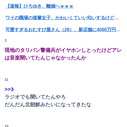
【速報】ひろゆき、離婚へｗｗｗ
ワイの職場の後輩女子、かわいくていい匂いするけどマジでとんでもなく無能
可愛すぎるおむすび屋さん（28）、新店舗に4000万円クラファンした成功した結果弱男集団から叩かれてしまうｗｗｗｗ
3
【悲報】男が嫌いな男の特徴がこちらｗｗｗｗｗｗｗｗｗｗ
現地のタリバン警備兵がイヤホンしとったけどアレ
【画像】JKダンス部、部員の８割が巨乳のムホホ部だったｗｗｗｗ
は音楽聞いてたんじゃなかったんか
【画像】咲-saki-作者、ようやく『奇乳』に気付くｗｗｗｗ
可愛すぎるおむすび屋さん（28）、新店舗に4000万円クラファンした成功した結果弱男集団から叩かれてしまうｗｗｗｗ
11
【動画】福岡の電車、複数の駅で「チンポッ❤」というアナウンスが流れ大騒ぎwwwwwwwww
>>3
ラジオでも聞いてたんやろ
ホリエモン「面接でさ、納豆パックの薄いフィルムって何のために入っていの？って聞くわけ」
だんだん北朝鮮みたいになってきたな
映画デートの予定をドタキャンされて、見てない映画のチケ代を奢らされて、これはダメだと思って別れたよ
【動画】両方馬鹿（笑）ミニストップでトラックと衝突したドラレコが（ノ∇`）
10