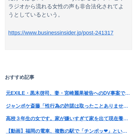
ラジオから流れる女性の声も非合法化されてよ
うとしているという。
https://www.businessinsider.jp/post-241317
Powered by livedoor 相互RSS
おすすめ記事
元EXILE・黒木啓司、妻・宮崎麗果被告へのDV事案で逮捕されていた 宮崎は全身打撲、頭部裂傷及び打撲、頸部損傷の怪我
ジャンポケ斎藤「性行為の許諾は取ったことありません」
高校３年生の女です。家が嫌いすぎて家を出て現在養護施設で暮らしています
【動画】福岡の電車、複数の駅で「チンポッ❤」というアナウンスが流れ大騒ぎwwwwwwwww