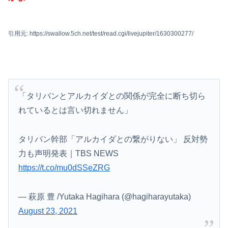
引用元: https://swallow.5ch.net/test/read.cgi/livejupiter/1630300277/
「タリバンとアルカイダとの関係が完全に断ち切ら
れているとは言い切れません」
タリバン幹部「アルカイダとの繋がりない」 反対勢
力も声明発表｜TBS NEWS
https://t.co/mu0dSSeZRG
— 萩原 豊 /Yutaka Hagihara (@hagiharayutaka)
August 23, 2021