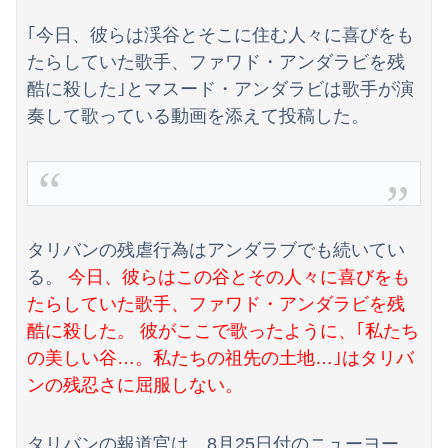
欧州「日本だけ反則だろ…」 世界の『日本びいき』にヨーロッパ全土から不満の声
｢今日、彼らは渓谷とそこに住む人々に喜びをも
【動画】黒人系アイドルさん、リアルディズニープリンセスと話題に 【Pickup08083037】
たらしていた歌手、ファワド・アンダラビを残
酷に殺した｣とマスード・アンダラビは歌手が演
フジテレビが金の卵を産む鶏を自ら絞め殺した模様、社運を賭けたドル箱コンテンツが御蔵入りになってしまい……
奏して歌っている動画を添えて投稿した。
タリバンの残虐行為はアンダラブでも続いてい
る。
今日、彼らはこの谷とその人々に喜びをも
たらしていた歌手、ファワド・アンダラビを残
酷に殺した。 彼がここで歌ったように、｢私たち
の美しい谷…。私たちの祖先の土地…｣はタリバ
ンの残忍さに屈服しない。
タリバンの報道官は、8月25日付のニューヨー