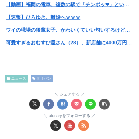
【動画】福岡の電車、複数の駅で「チンポッ❤」というアナウンスが流れ大騒ぎwwwwwwwww
【速報】ひろゆき、離婚へｗｗｗ
ワイの職場の後輩女子、かわいくていい匂いするけどマジでとんでもなく無能
可愛すぎるおむすび屋さん（28）、新店舗に4000万円クラファンした成功した結果弱男集団から叩かれてしまうｗｗｗｗ
【悲報】男が嫌いな男の特徴がこちらｗｗｗｗｗｗｗｗｗｗ
【画像】JKダンス部、部員の８割が巨乳のムホホ部だったｗｗｗｗ
ニュース
タリバン
【画像】咲-saki-作者、ようやく『奇乳』に気付くｗｗｗｗ
可愛すぎるおむすび屋さん（28）、新店舗に4000万円クラファンした成功した結果弱男集団から叩かれてしまうｗｗｗｗ
シェアする
𝕏
【動画】福岡の電車、複数の駅で「チンポッ❤」というアナウンスが流れ大騒ぎwwwwwwwww
otonaryをフォローする
ホリエモン「面接でさ、納豆パックの薄いフィルムって何のために入っていの？って聞くわけ」
𝕏
映画デートの予定をドタキャンされて、見てない映画のチケ代を奢らされて、これはダメだと思って別れたよ