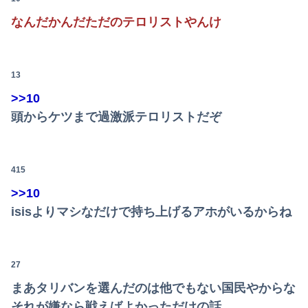
転校生と仲良くなってその子の家に遊びに行ったら私が小さい頃に撮った写真があった
なんだかんだただのテロリストやんけ
【朗報】冨里奈央のバスト、もう大変なことになってるって...
兵庫県斎藤知事、不正会計の疑いで前知事に聞き取り調査へ
13
>>10
【画像】思わず保存したくなる「笑える画像・最高な画像」貼っていけｗｗｗｗｗ
頭からケツまで過激派テロリストだぞ
【画像】日焼け口リの締まったお尻っていいよね！ｗｗｗｗｗ
【動画】ロシア軍のドローンをネット発射装置で撃墜するウクライナ。
415
友人に1泊の旅行に誘われたんだけど、意見が割れて中止になった。倹約家と旅行計画したら、何も譲ってくれない...
>>10
isisよりマシなだけで持ち上げるアホがいるからね
【動画】役満ボディ・岡田紗佳(32)、渾身のあたシコダンスwwwwwww
【悲報】中国、橋の欄干が強風一発で粉々に 鉄筋ゼロ 当局「接着剤でくっつけただけ」「正常で、品質問題はない」
27
IカップAV女優さん(24)👙さらに増量してIカップになる
まあタリバンを選んだのは他でもない国民やからな
【悲報】韓国人「え待って、何で日本の避難所って10年前と同レベルなの(ドン引き
それが嫌なら戦えばよかっただけの話