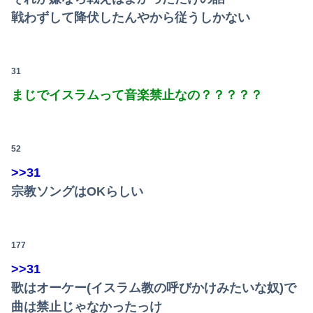
戦わずして降伏したんやから従うしかない
【女子バレー】185センチ・木村沙織、息子に「高い高い」求められ衝撃展開激白 「すごい列になって…私アトラクションじゃないよみたいな」
欧州「日本だけ反則だろ…」 世界の『日本びいき』にヨーロッパ全土から不満の声
31
「住信SBI」が「ドコモの銀行」に変わってうんざりしてるやつｗｗｗｗｗｗｗ
まじでイスラムって音楽禁止なの？？？？？
【動画】黒人系アイドルさん、リアルディズニープリンセスと話題に 【Pickup08083037】
PTA会長「PTA参加拒否した親へ最終警告。こうなってもいい？」
52
フジテレビが金の卵を産む鶏を自ら絞め殺した模様、社運を賭けたドル箱コンテンツが御蔵入りになってしまい……
>>31
宗教ソングはOKらしい
177
>>31
歌はオーケー(イスラム教の呼びかけみたいな奴)で
曲は禁止じゃなかったっけ