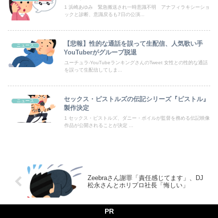
1 浜崎あゆみ 緊急搬送され一時意識不明 アナフィラキシーショ
韓国のサッカー審判に対する性接待疑惑、ついに日本や英国メディアにも取り上げられ国際問題に発展w
ックと診断、意識戻るも7日の公演...
欧州「日本だけ反則だろ…」 世界の『日本びいき』にヨーロッパ全土から不満の声
【悲報】性的な通話を誤って生配信、人気歌い手
ニュース
【動画】黒人系アイドルさん、リアルディズニープリンセスと話題に 【Pickup08083037】
YouTuberがグループ脱退
ユーチュラ-YouTubeランキングさんのTweet 女性との性的な通話
フジテレビが金の卵を産む鶏を自ら絞め殺した模様、社運を賭けたドル箱コンテンツが御蔵入りになってしまい……
を誤って生配信してしま...
【視聴率】ゴールデン帯でテレ東がフジを上回る トップはテレ朝
セックス・ピストルズの伝記シリーズ『ピストル』
ニュース
製作決定
39独身女性ってもう人生詰んでんか？
1 セックス・ピストルズ、ダニー・ボイルが監督を務める伝記映像
作品が公開されることが決定 ...
Powered by livedoor 相互RSS
Zeebraさん謝罪「責任感じてます」、DJ
松永さんとホリプロ社長「悔しい」
PR