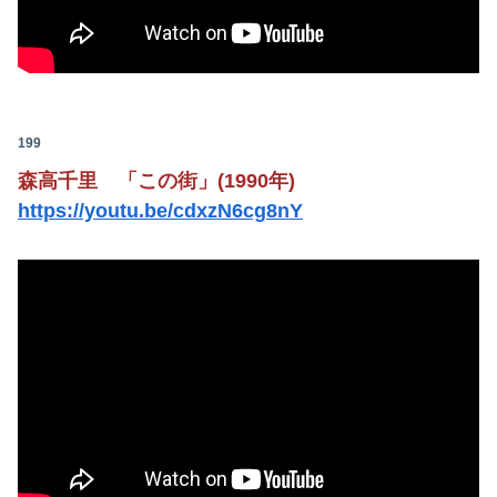
199
森高千里 「この街」(1990年)
https://youtu.be/cdxzN6cg8nY
Powered by livedoor 相互RSS