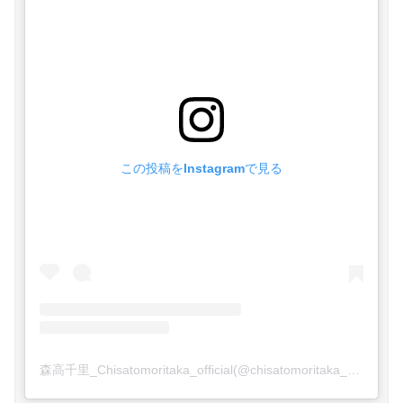
この投稿をInstagramで見る
森高千里_Chisatomoritaka_official(@chisatomoritaka_official)がシェアした投稿