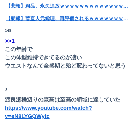
【悲報】粗品、永久追放ｗｗｗｗｗｗｗｗｗｗｗｗｗｗｗ（証拠あり）
【朗報】菅直人元総理、再評価されるｗｗｗｗｗｗｗｗｗｗｗｗｗｗｗｗｗｗ
148
SNSで知り合ったJK10人とS●Xしてハメ撮り770本撮ったイケメン逮捕wwwwwwwwwwwwwww
>>1
【画像】妹さん、ブラジャーだけでくつろいでしまうｗｗｗwｗｗｗｗｗｗｗｗ❤
この年齢で
【画像】すげぇスタイルのギャル、現るｗｗｗｗｗｗｗｗｗｗｗｗ
この体型維持できてるのが凄い
ウエストなんて全盛期と殆ど変わってないと思う
【悲報】粗品、永久追放ｗｗｗｗｗｗｗｗｗｗｗｗｗｗｗ（証拠あり）
【朗報】及川光博さん（56）結婚ｗｗｗｗｗ
3
【悲報】楽天モバイルさんww9月末に人権を失う模様wwwww
渡良瀬橋辺りの森高は至高の領域に達していた
彼女と結婚の話をしていた時に言われたことが衝撃だった
https://www.youtube.com/watch?
v=eN8LYGQWytc
『ヒツジのいらない枕』←持ってるやつちょっとこい
【後編】我が家で集まりがあった後に子供の新品クロックスが消えた。犯人のママがカバンに入れるのを見た人もいるのに相手旦那が「証拠は？」と認めない…...