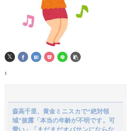
何処情報か知らんけど定期的に嘘情報を流す馬鹿がいる
【画像】妹さん、ブラジャーだけでくつろいでしまうｗｗｗwｗｗｗｗｗｗｗｗ❤
【画像】すげぇスタイルのギャル、現るｗｗｗｗｗｗｗｗｗｗｗｗ
【悲報】粗品、永久追放ｗｗｗｗｗｗｗｗｗｗｗｗｗｗｗ（証拠あり）
𝕏
【朗報】及川光博さん（56）結婚ｗｗｗｗｗ
【悲報】楽天モバイルさんww9月末に人権を失う模様wwwww
1
彼女と結婚の話をしていた時に言われたことが衝撃だった
【画像】女子中学生にがっつり性教育した結果ｗｗｗwｗｗｗｗｗｗｗｗ❤
【衝撃】酔ってエ口モードになってた姉(28)のマ○コを軽く擦って喘がせた結果ｗｗｗｗｗｗｗｗｗｗｗ
森高千里、黄金ミニスカで“絶対領
域”披露「本当の年齢が不明です。可
『ヒツジのいらない枕』←持ってるやつちょっとこい
愛い」「まだまだオバサンにならな