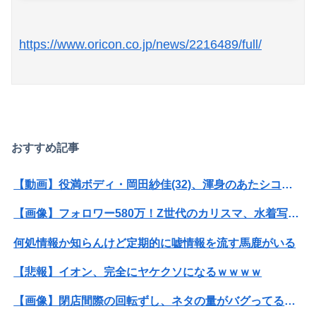
https://www.oricon.co.jp/news/2216489/full/
Powered by livedoor 相互RSS
おすすめ記事
【動画】役満ボディ・岡田紗佳(32)、渾身のあたシコダンスwwwwwww
【画像】フォロワー580万！Z世代のカリスマ、水着写真集の発売決定wwwwwさくら、沖縄を舞台にカワイイが爆発！！！
何処情報か知らんけど定期的に嘘情報を流す馬鹿がいる
【悲報】イオン、完全にヤケクソになるｗｗｗｗ
【画像】閉店間際の回転ずし、ネタの量がバグってると話題にｗｗｗｗｗ