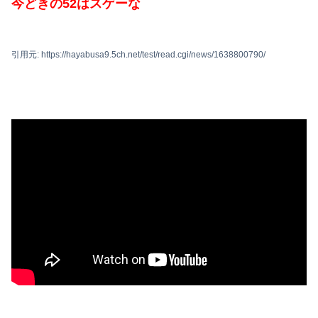
今どきの52はスゲーな
引用元: https://hayabusa9.5ch.net/test/read.cgi/news/1638800790/