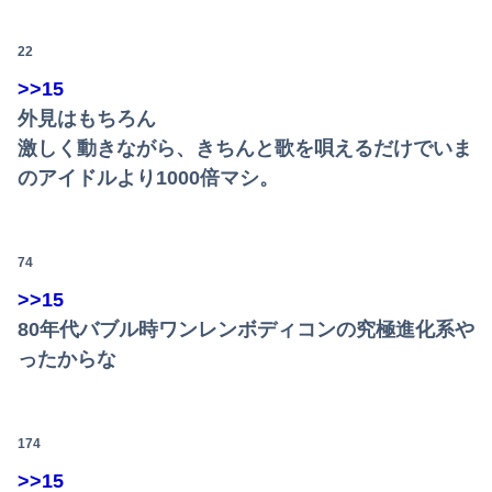
「自衛隊員や報道カメラマンのフリをして泥棒を…」500万円分の預金通帳を盗まれた高齢女性が明かす被害！
22
【悲報】ラッパーさん、札束披露するもネット民から新社会人の初ボーナスくらいしかないと笑われる
>>15
外見はもちろん
【速報】赤旗配達中の共産党市議７８歳のじいさん、左に寄りすぎたか車で民家当て逃げ
激しく動きながら、きちんと歌を唄えるだけでいま
【ｼｺ画像】アオザイを着たスケスケ女の特盛りお○ぱい、エ口過ぎるｗｗｗｗｗｗｗｗｗｗｗ
のアイドルより1000倍マシ。
3大盆休みの害悪車「常時ハイビームマン」「車間ベタ付けマン」「法定速度絶対遵守マン」
74
>>15
80年代バブル時ワンレンボディコンの究極進化系や
ったからな
174
>>15