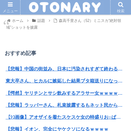
メニュー
検索
ホーム
話題
森高千里さん（52）ミニスカ“絶対領
域”ショットを披露
おすすめ記事
【悲報】中国の街並み、日本に汚染されすぎて終わる・・・
東大卒さん、ヒカルに嫉妬した結果ブタ箱送りになってしまう…
【愕然】ヤリチンとサシ飲みするアラサー女ｗｗｗｗｗｗｗｗｗwwww
【悲報】ラッパーさん、札束披露するもネット民から新社会人の初ボーナスくらいしかないと笑われる
【ｼｺ画像】アオザイを着たスケスケ女の特盛りお○ぱい、エ口過ぎるｗｗｗｗｗｗｗｗｗｗｗ
【悲報】イオン、完全にヤケクソになるｗｗｗｗ