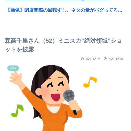
【画像】閉店間際の回転ずし、ネタの量がバグってると話題にｗｗｗｗｗ
【悲報】粗品、永久追放ｗｗｗｗｗｗｗｗｗｗｗｗｗｗｗ（証拠あり）
【朗報】菅直人元総理、再評価されるｗｗｗｗｗｗｗｗｗｗｗｗｗｗｗｗｗｗ
森高千里さん（52）ミニスカ“絶対領域”ショ
SNSで知り合ったJK10人とS●Xしてハメ撮り770本撮ったイケメン逮捕wwwwwwwwwwwwwww
ットを披露
【阪神対中日19回戦】阪神・近本、中日・柳から今季第1号先制ソロホームラン！！！！！！！！！！！！！！！！！
2021.12.08
2021.12.07
話題
【悲報】高市PVカメラマンw w w w w
【悲報】名探偵プリキュア、前作から売上が10億円ダウンwwwwwwwww
【驚愕】名作『スーパーの裏でヤニ吸うふたり』とかいうアニメ、凄い事に気付いた！！面白いけど…
【ロッテ対オリックス20回戦】ロッテ またも八木が白星 パ2位無傷の9勝目 2回零封→直後に小川が決勝打 山口19号先制2ラン ルケーシー初登板は4回2失点 最後は益田締め
【動画】役満ボディ・岡田紗佳(32)、渾身のあたシコダンスwwwwwww
【画像】フォロワー580万！Z世代のカリスマ、水着写真集の発売決定wwwwwさくら、沖縄を舞台にカワイイが爆発！！！