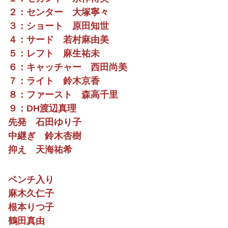
２：センター 大塚寧々
３：ショート 原田知世
４：サード 若村麻由美
５：レフト 麻生祐未
６：キャッチャー 西田尚美
７：ライト 鈴木京香
８：ファースト 森高千里
９：DH渡辺真理
先発 石田ゆり子
中継ぎ 鈴木杏樹
抑え 天海祐希
ベンチ入り
麻木久仁子
根本りつ子
鶴田真由