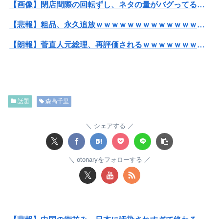
【画像】閉店間際の回転ずし、ネタの量がバグってると話題にｗｗｗｗｗ
【悲報】粗品、永久追放ｗｗｗｗｗｗｗｗｗｗｗｗｗｗｗ（証拠あり）
【朗報】菅直人元総理、再評価されるｗｗｗｗｗｗｗｗｗｗｗｗｗｗｗｗｗｗ
SNSで知り合ったJK10人とS●Xしてハメ撮り770本撮ったイケメン逮捕wwwwwwwwwwwwwww
【画像】妹さん、ブラジャーだけでくつろいでしまうｗｗｗwｗｗｗｗｗｗｗｗ❤
話題
森高千里
【画像】すげぇスタイルのギャル、現るｗｗｗｗｗｗｗｗｗｗｗｗ
【悲報】粗品、永久追放ｗｗｗｗｗｗｗｗｗｗｗｗｗｗｗ（証拠あり）
シェアする
𝕏
【朗報】及川光博さん（56）結婚ｗｗｗｗｗ
otonaryをフォローする
【悲報】楽天モバイルさんww9月末に人権を失う模様wwwww
𝕏
彼女と結婚の話をしていた時に言われたことが衝撃だった
『ヒツジのいらない枕』←持ってるやつちょっとこい