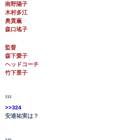
南野陽子
木村多江
奥貫薫
森口瑤子
監督
森下愛子
ヘッドコーチ
竹下景子
332
>>324
安達祐実は？