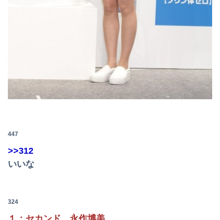
447
>>312
いいな
324
１：セカンド 永作博美