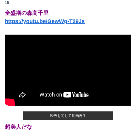
15
【日向坂46】歴代のグループ在籍日数ランキングがこちら…
全盛期の森高千里
【悲報】消費税減税に反対している自民党議員9人が判明ｗｗｗｗｗｗ
https://youtu.be/GewWg-T29Js
【悲報】中国の街並み、日本に汚染されすぎて終わる・・・
【画像】リアルみいちゃん、とんでもない格好でイベント出演するwwwwwwwwww
THE NEUTRALのしげるさんのパチ●ココラボイベント動画が公開される！めっちゃ楽しそうだな！！！
高校の時本当に周囲と合わなくて上手くやれなかった。→飲み会で偶然同じ高校の人と出会った
【速報】日向坂46、18thシングル『イチャイチャ虫』の発売が決定！！
高市総理「物価上昇を上回る賃上げを日本に定着させる」⇒ 国家公務員月給3.51％増へ
東大卒さん、ヒカルに嫉妬した結果ブタ箱送りになってしまう…
広告を閉じて動画再生
【ラグビー】日本代表、歴史的初勝利ならず…オーストラリアに逆転負け ８戦全敗
超美人だな
【愕然】ヤリチンとサシ飲みするアラサー女ｗｗｗｗｗｗｗｗｗwwww