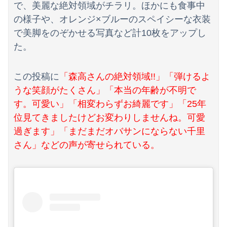
「自衛隊員や報道カメラマンのフリをして泥棒を…」500万円分の預金通帳を盗まれた高齢女性が明かす被害！
で、美麗な絶対領域がチラリ。ほかにも食事中
の様子や、オレンジ×ブルーのスペイシーな衣装
【速報】赤旗配達中の共産党市議７８歳のじいさん、左に寄りすぎたか車で民家当て逃げ
で美脚をのぞかせる写真など計10枚をアップし
た。
3大盆休みの害悪車「常時ハイビームマン」「車間ベタ付けマン」「法定速度絶対遵守マン」
この投稿に
「森高さんの絶対領域!!」「弾けるよ
うな笑顔がたくさん」「本当の年齢が不明で
す。可愛い」「相変わらずお綺麗です」「25年
位見てきましたけどお変わりしませんね。可愛
過ぎます」「まだまだオバサンにならない千里
さん」などの声が寄せられている。