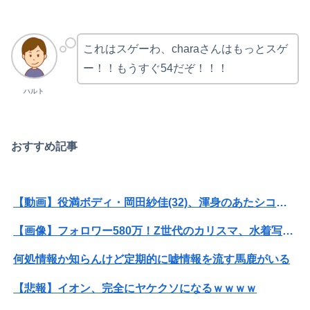
これはスゲーわ、charaさんはもっとスゲ
ー！！もうすぐ54だぞ！！！
ハルト
おすすめ記事
【動画】役満ボディ・岡田紗佳(32)、渾身のあたシコダンスwwwwwww
【画像】フォロワー580万！Z世代のカリスマ、水着写真集の発売決定wwwwwさくら、沖縄を舞台にカワイイが爆発！！！
何処情報か知らんけど定期的に嘘情報を流す馬鹿がいる
【悲報】イオン、完全にヤケクソになるｗｗｗｗ