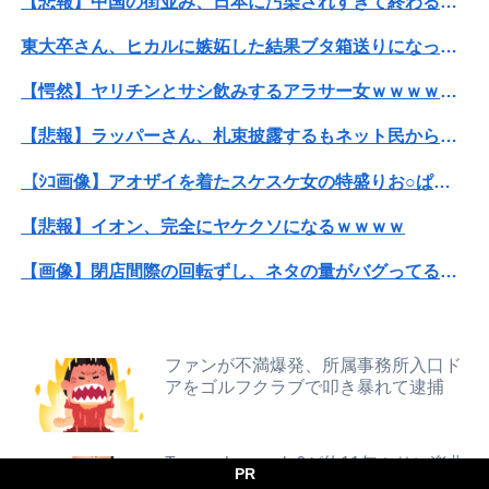
【悲報】中国の街並み、日本に汚染されすぎて終わる・・・
【後編】我が家で集まりがあった後に子供の新品クロックスが消えた。犯人のママがカバンに入れるのを見た人もいるのに相手旦那が「証拠は？」と認めない…...
東大卒さん、ヒカルに嫉妬した結果ブタ箱送りになってしまう…
【日向坂46】歴代のグループ在籍日数ランキングがこちら…
【愕然】ヤリチンとサシ飲みするアラサー女ｗｗｗｗｗｗｗｗｗwwww
【悲報】消費税減税に反対している自民党議員9人が判明ｗｗｗｗｗｗ
【悲報】ラッパーさん、札束披露するもネット民から新社会人の初ボーナスくらいしかないと笑われる
【悲報】中国の街並み、日本に汚染されすぎて終わる・・・
【ｼｺ画像】アオザイを着たスケスケ女の特盛りお○ぱい、エ口過ぎるｗｗｗｗｗｗｗｗｗｗｗ
【画像】リアルみいちゃん、とんでもない格好でイベント出演するwwwwwwwwww
【悲報】イオン、完全にヤケクソになるｗｗｗｗ
THE NEUTRALのしげるさんのパチ●ココラボイベント動画が公開される！めっちゃ楽しそうだな！！！
【画像】閉店間際の回転ずし、ネタの量がバグってると話題にｗｗｗｗｗ
高校の時本当に周囲と合わなくて上手くやれなかった。→飲み会で偶然同じ高校の人と出会った
【悲報】粗品、永久追放ｗｗｗｗｗｗｗｗｗｗｗｗｗｗｗ（証拠あり）
【速報】日向坂46、18thシングル『イチャイチャ虫』の発売が決定！！
【朗報】菅直人元総理、再評価されるｗｗｗｗｗｗｗｗｗｗｗｗｗｗｗｗｗｗ
ファンが不満爆発、所属事務所入口ド
高市総理「物価上昇を上回る賃上げを日本に定着させる」⇒ 国家公務員月給3.51％増へ
アをゴルフクラブで叩き暴れて逮捕
SNSで知り合ったJK10人とS●Xしてハメ撮り770本撮ったイケメン逮捕wwwwwwwwwwwwwww
東大卒さん、ヒカルに嫉妬した結果ブタ箱送りになってしまう…
【動画】役満ボディ・岡田紗佳(32)、渾身のあたシコダンスwwwwwww
Tommy heavenly6が約11年ぶりに楽曲
【ラグビー】日本代表、歴史的初勝利ならず…オーストラリアに逆転負け ８戦全敗
PR
リリース、活動再開の可能性は？