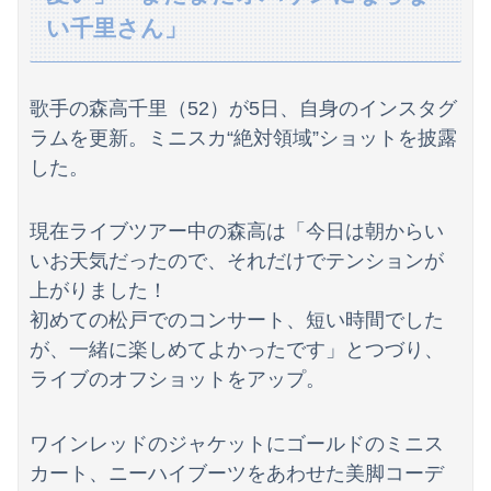
【後編】我が家で集まりがあった後に子供の新品クロックスが消えた。犯人のママがカバンに入れるのを見た人もいるのに相手旦那が「証拠は？」と認めない…...
い千里さん」
【日向坂46】歴代のグループ在籍日数ランキングがこちら…
【画像】リアルみいちゃん、とんでもない格好でイベント出演するwwwwwwwwww
歌手の森高千里（52）が5日、自身のインスタグ
ラムを更新。ミニスカ“絶対領域”ショットを披露
【悲報】消費税減税に反対している自民党議員9人が判明ｗｗｗｗｗｗ
した。
海外「日本人はなんて気高いんだ！」 英高級紙も驚愕した極限の中の日本人の姿に世界が衝撃
THE NEUTRALのしげるさんのパチ●ココラボイベント動画が公開される！めっちゃ楽しそうだな！！！
現在ライブツアー中の森高は「今日は朝からい
いお天気だったので、それだけでテンションが
高校の時本当に周囲と合わなくて上手くやれなかった。→飲み会で偶然同じ高校の人と出会った
上がりました！
初めての松戸でのコンサート、短い時間でした
【速報】日向坂46、18thシングル『イチャイチャ虫』の発売が決定！！
が、一緒に楽しめてよかったです」とつづり、
【ラグビー】日本代表、歴史的初勝利ならず…オーストラリアに逆転負け ８戦全敗
ライブのオフショットをアップ。
高市総理「物価上昇を上回る賃上げを日本に定着させる」⇒ 国家公務員月給3.51％増へ
ワインレッドのジャケットにゴールドのミニス
【動画】これはお見事。中国重慶市で珍しい事故が撮影される。
カート、ニーハイブーツをあわせた美脚コーデ