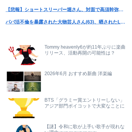
竹﨑由佳アナ ピタパンのお尻！！
【悲報】ショートスリーパー堀さん、対面で高須幹弥にブチギレるｗｗｗｗ
不動産ファンド「みんなで大家さん」が約2881億円の債務超過 分配金の支払い停止めぐり出資者約2500人が集団訴訟中
パパ活不倫を暴露された大物芸人さん(63)、晒されたLINEが面白すぎるｗｗｗｗｗｗｗｗｗ(画像ｱﾘ)
下に住み始めた住民の頭がおかしい。朝3時から部屋に掃除機をかける音が響く・・・
オコエ瑠偉、メキシコに渡って2球団を即クビ→SNS更新が3ヶ月間止まって消息不明に
【日向坂46】月刊ジャイアンツ公式、重大告知！
【速報】熊本イオンモール、爆発の原因は『これ』の可能性
Tommy heavenly6が約11年ぶりに楽曲
【悲報】札幌オリンピック、８割が賛成・・・・
リリース、活動再開の可能性は？
【速報】専門家「イオンモール熊本の爆心地に”こんなもの”があったんだけど…」
【悲報】 名探偵プリキュアさん、前作から売上を10億円も落としてしまう
【画像】小倉ゆうか（元・小倉優香）が水着グラビア復帰ｗｗｗｗｗ
2026年6月 おすすめ新曲 洋楽編
かつて650万部を誇った「週刊少年ジャンプ」、発行部数が初の100万部割れ
【画像】池田レイラちゃん、服着てても完熟に仕上がるｗｗｗｗｗｗｗｗｗｗｗｗｗｗ
女子小学生｢先生、好き｣ 教師｢くっ…(葛藤｣→我慢できずハメ撮りカーセ●クスして教員免許剥奪
今日は大館まげわっぱに詰めた弁当。豚ロースの塩こうじ＆ガーリック焼き
【画像】ホロライブ、再生数がえげつないほど落ちてしまう……にじさんじは上がってるのに何故？
BTS「グラミー賞エントリーしない」
アジア部門ボイコットで大変なことに
【悲報】全身改造に1750万掛けた港区女子、緊急入院でNHK報道局との合コンをキャンセル
整形してはいけないみたいな風潮、冷静に考えると謎だよな
パパ活不倫を暴露された大物芸人さん(63)、晒されたLINEが面白すぎるｗｗｗｗｗｗｗｗｗ(画像ｱﾘ)
【速報】刃物を持って中国大使館に侵入した自衛官、地裁でついに動機明かす
【謎】令和に歌が上手い歌手が現れな
【画像】石川佳純さん(31)の体、エッッッッッッッッッッッッッッッッッ！