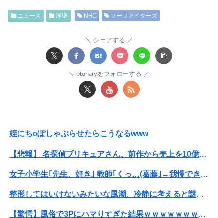
ニュース
洋楽
NHC
フーファイターズ
パパ活不倫を暴露された大物芸人さん(63)、晒されたLINEが面白すぎるｗｗｗｗｗｗｗｗｗ(画像ｱﾘ)
オコエ瑠偉、メキシコに渡って2球団を即クビ→SNS更新が3ヶ月間止まって消息不明に
シェアする
𝕏
【速報】熊本イオンモール、爆発の原因は『これ』の可能性
otonaryをフォローする
【速報】専門家「イオンモール熊本の爆心地に”こんなもの”があったんだけど…」
𝕏
独身時代毎朝トメに駅まで送ってもらってた夫「おい駅まで送れよ」私「だって子供寝てるのよ」夫「起こせばいいだろ！」私「歩いて行ける距離でしょう！」夫「俺は仕事なんだぞ！」
【波乗り納豆NG？】余計なもん食わないで納豆食っときゃ間違いないことが判明した
姪にちoぽしゃぶらせたらこうなるwww
私「血まみれで何してるんですか！？」婆さん「腕が抜けないのよ…助けて！」→帰宅したら玄関前がとんでもない修羅場になっていて…
【悲報】 名探偵プリキュアさん、前作から売上を10億円も落としてしまう
竹﨑由佳アナ ピタパンのお尻！！
女子小学生｢先生、好き｣ 教師｢くっ…(葛藤｣→我慢できずハメ撮りカーセ●クスして教員免許剥奪
日本の商船が中国に臨検された場合は「台湾軍が対応」と台湾軍トップ！
整形してはいけないみたいな風潮、冷静に考えると謎だよな
姪にちoぽしゃぶらせたらこうなるwww
【驚愕】風俗で3Pにハマりすぎた結果ｗｗｗｗｗｗｗｗｗｗwwww