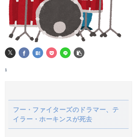
今日は大館まげわっぱに詰めた弁当。豚ロースの塩こうじ＆ガーリック焼き
【悲報】全身改造に1750万掛けた港区女子、緊急入院でNHK報道局との合コンをキャンセル
パパ活不倫を暴露された大物芸人さん(63)、晒されたLINEが面白すぎるｗｗｗｗｗｗｗｗｗ(画像ｱﾘ)
【画像】石川佳純さん(31)の体、エッッッッッッッッッッッッッッッッッ！
𝕏
【閲覧注意】元臆女キャバ嬢の首吊り自●配信、拡散されまくって終わるｗｗｗｗｗｗｗ
1
【衝撃】情弱「リボ払いはヤバい。情弱が使うもの」 情強「リボ払いを使いこなすのが情強やで」 ← これ
独身時代毎朝トメに駅まで送ってもらってた夫「おい駅まで送れよ」私「だって子供寝てるのよ」夫「起こせばいいだろ！」私「歩いて行ける距離でしょう！」夫「俺は仕事なんだぞ！」
【悲報】ロシア、ガチの大炎上ｗｗｗｗｗｗｗｗｗｗｗｗ
フー・ファイターズのドラマー、テ
【波乗り納豆NG？】余計なもん食わないで納豆食っときゃ間違いないことが判明した
イラー・ホーキンスが死去
私「血まみれで何してるんですか！？」婆さん「腕が抜けないのよ…助けて！」→帰宅したら玄関前がとんでもない修羅場になっていて…