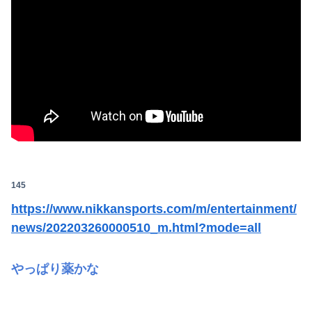
145
https://www.nikkansports.com/m/entertainment/
news/202203260000510_m.html?mode=all
やっぱり薬かな