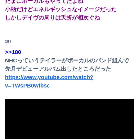
たまにボーカルもやってたよね
パパ活不倫を暴露された大物芸人さん(63)、晒されたLINEが面白すぎるｗｗｗｗｗｗｗｗｗ(画像ｱﾘ)
小柄だけどエネルギッシュなイメージだった
しかしデイヴの周りは夭折が相次ぐね
オコエ瑠偉、メキシコに渡って2球団を即クビ→SNS更新が3ヶ月間止まって消息不明に
【速報】熊本イオンモール、爆発の原因は『これ』の可能性
197
【速報】専門家「イオンモール熊本の爆心地に”こんなもの”があったんだけど…」
>>180
独身時代毎朝トメに駅まで送ってもらってた夫「おい駅まで送れよ」私「だって子供寝てるのよ」夫「起こせばいいだろ！」私「歩いて行ける距離でしょう！」夫「俺は仕事なんだぞ！」
NHCっていうテイラーがボーカルのバンド組んで
先月デビューアルバム出したところだった
【波乗り納豆NG？】余計なもん食わないで納豆食っときゃ間違いないことが判明した
https://www.youtube.com/watch?
私「血まみれで何してるんですか！？」婆さん「腕が抜けないのよ…助けて！」→帰宅したら玄関前がとんでもない修羅場になっていて…
v=TWsPB0wfbsc
竹﨑由佳アナ ピタパンのお尻！！
日本の商船が中国に臨検された場合は「台湾軍が対応」と台湾軍トップ！
姪にちoぽしゃぶらせたらこうなるwww
竹﨑由佳アナ ピタパンのお尻！！