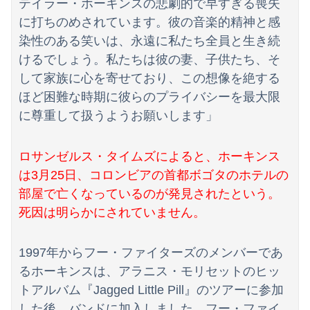
テイラー・ホーキンスの悲劇的で早すぎる喪失
【画像】ホロライブ、再生数がえげつないほど落ちてしまう……にじさんじは上がってるのに何故？
に打ちのめされています。彼の音楽的精神と感
【速報】刃物を持って中国大使館に侵入した自衛官、地裁でついに動機明かす
染性のある笑いは、永遠に私たち全員と生き続
けるでしょう。私たちは彼の妻、子供たち、そ
【画像】女子アナ２人が並んだ結果ｗｗｗｗｗｗｗｗｗｗｗｗｗｗｗｗｗｗｗｗｗｗｗｗｗｗｗｗｗｗ 【Pickup06072014】
して家族に心を寄せており、この想像を絶する
ほど困難な時期に彼らのプライバシーを最大限
に尊重して扱うようお願いします」
ロサンゼルス・タイムズによると、ホーキンス
は3月25日、コロンビアの首都ボゴタのホテルの
部屋で亡くなっているのが発見されたという。
死因は明らかにされていません。
1997年からフー・ファイターズのメンバーであ
るホーキンスは、アラニス・モリセットのヒッ
トアルバム『Jagged Little Pill』のツアーに参加
した後、バンドに加入しました。フー・ファイ