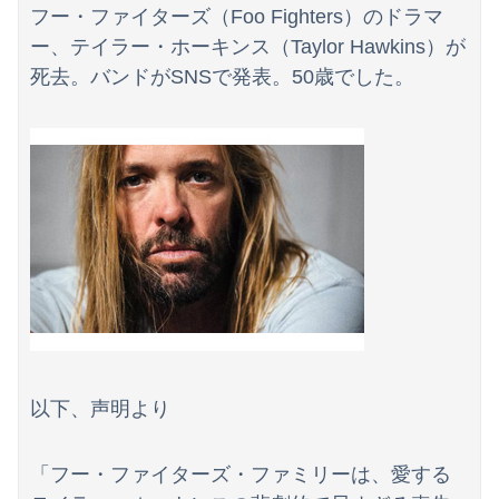
竹﨑由佳アナ ピタパンのお尻！！
フー・ファイターズ（Foo Fighters）のドラマ
ー、テイラー・ホーキンス（Taylor Hawkins）が
竹﨑由佳アナ ピタパンのお尻！！
死去。バンドがSNSで発表。50歳でした。
日本の商船が中国に臨検された場合は「台湾軍が対応」と台湾軍トップ！
海外「日本なんて行くんじゃなかった…」 日本を知ってしまったディズニー信者、帰国後『本家』に失望する事態に
【画像】台湾人、ようやく気ずく
不動産ファンド「みんなで大家さん」が約2881億円の債務超過 分配金の支払い停止めぐり出資者約2500人が集団訴訟中
下に住み始めた住民の頭がおかしい。朝3時から部屋に掃除機をかける音が響く・・・
【日向坂46】月刊ジャイアンツ公式、重大告知！
かつて650万部を誇った「週刊少年ジャンプ」、発行部数が初の100万部割れ
以下、声明より
【悲報】札幌オリンピック、８割が賛成・・・・
海外「全部日本の真似だったのか…」 日本の普通のテレビ番組が最新SNSの数十年先を行っていたと話題に
「フー・ファイターズ・ファミリーは、愛する