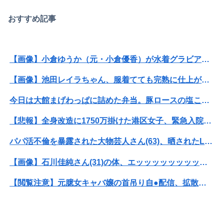
おすすめ記事
【画像】小倉ゆうか（元・小倉優香）が水着グラビア復帰ｗｗｗｗｗ
【画像】池田レイラちゃん、服着てても完熟に仕上がるｗｗｗｗｗｗｗｗｗｗｗｗｗｗ
今日は大館まげわっぱに詰めた弁当。豚ロースの塩こうじ＆ガーリック焼き
【悲報】全身改造に1750万掛けた港区女子、緊急入院でNHK報道局との合コンをキャンセル
パパ活不倫を暴露された大物芸人さん(63)、晒されたLINEが面白すぎるｗｗｗｗｗｗｗｗｗ(画像ｱﾘ)
【画像】石川佳純さん(31)の体、エッッッッッッッッッッッッッッッッッ！
【閲覧注意】元臆女キャバ嬢の首吊り自●配信、拡散されまくって終わるｗｗｗｗｗｗｗ
【衝撃】情弱「リボ払いはヤバい。情弱が使うもの」 情強「リボ払いを使いこなすのが情強やで」 ← これ
【悲報】ショートスリーパー堀さん、対面で高須幹弥にブチギレるｗｗｗｗ