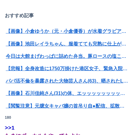
おすすめ記事
【画像】小倉ゆうか（元・小倉優香）が水着グラビア復帰ｗｗｗｗｗ
Powered by livedoor 相互RSS
【画像】池田レイラちゃん、服着てても完熟に仕上がるｗｗｗｗｗｗｗｗｗｗｗｗｗｗ
今日は大館まげわっぱに詰めた弁当。豚ロースの塩こうじ＆ガーリック焼き
【悲報】全身改造に1750万掛けた港区女子、緊急入院でNHK報道局との合コンをキャンセル
パパ活不倫を暴露された大物芸人さん(63)、晒されたLINEが面白すぎるｗｗｗｗｗｗｗｗｗ(画像ｱﾘ)
【画像】石川佳純さん(31)の体、エッッッッッッッッッッッッッッッッッ！
【閲覧注意】元臆女キャバ嬢の首吊り自●配信、拡散されまくって終わるｗｗｗｗｗｗｗ
180
【衝撃】情弱「リボ払いはヤバい。情弱が使うもの」 情強「リボ払いを使いこなすのが情強やで」 ← これ
>>1
【悲報】ショートスリーパー堀さん、対面で高須幹弥にブチギレるｗｗｗｗ