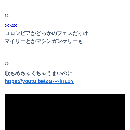
52
Powered by livedoor 相互RSS
>>48
コロンビアかどっかのフェスだっけ
マイリーとかマシンガンケリーも
70
歌もめちゃくちゃうまいのに
https://youtu.be/ZG-P-iIrL0Y