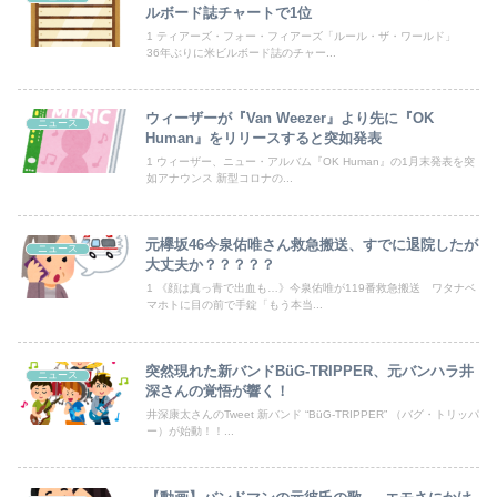
日本の商船が中国に臨検された場合は「台湾軍が対応」と台湾軍トップ！
ルボード誌チャートで1位
1 ティアーズ・フォー・フィアーズ「ルール・ザ・ワールド」
海外「日本なんて行くんじゃなかった…」 日本を知ってしまったディズニー信者、帰国後『本家』に失望する事態に
36年ぶりに米ビルボード誌のチャー...
【画像】台湾人、ようやく気ずく
ウィーザーが『Van Weezer』より先に『OK
ニュース
不動産ファンド「みんなで大家さん」が約2881億円の債務超過 分配金の支払い停止めぐり出資者約2500人が集団訴訟中
Human』をリリースすると突如発表
1 ウィーザー、ニュー・アルバム『OK Human』の1月末発表を突
如アナウンス 新型コロナの...
下に住み始めた住民の頭がおかしい。朝3時から部屋に掃除機をかける音が響く・・・
【日向坂46】月刊ジャイアンツ公式、重大告知！
元欅坂46今泉佑唯さん救急搬送、すでに退院したが
ニュース
大丈夫か？？？？？
かつて650万部を誇った「週刊少年ジャンプ」、発行部数が初の100万部割れ
1 《顔は真っ青で出血も…》今泉佑唯が119番救急搬送 ワタナベ
マホトに目の前で手錠「もう本当...
【悲報】札幌オリンピック、８割が賛成・・・・
海外「全部日本の真似だったのか…」 日本の普通のテレビ番組が最新SNSの数十年先を行っていたと話題に
突然現れた新バンドBüG-TRIPPER、元バンハラ井
ニュース
深さんの覚悟が響く！
【画像】ホロライブ、再生数がえげつないほど落ちてしまう……にじさんじは上がってるのに何故？
井深康太さんのTweet 新バンド “BüG-TRIPPER” （バグ・トリッパ
ー）が始動！！...
【速報】刃物を持って中国大使館に侵入した自衛官、地裁でついに動機明かす