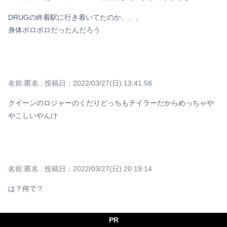
DRUGの終着駅に行き着いてたのか、、、
身体ボロボロだったんだろう
名前:
匿名
:
投稿日：2022/03/27(日) 13:41:58
クイーンのロジャーのくだりどっちもテイラーだからめっちゃや
やこしいやんけ
名前:
匿名
:
投稿日：2022/03/27(日) 20:19:14
は？何で？
PR