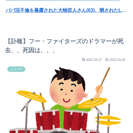
パパ活不倫を暴露された大物芸人さん(63)、晒されたLINEが面白すぎるｗｗｗｗｗｗｗｗｗ(画像ｱﾘ)
オコエ瑠偉、メキシコに渡って2球団を即クビ→SNS更新が3ヶ月間止まって消息不明に
【速報】熊本イオンモール、爆発の原因は『これ』の可能性
【訃報】フー・ファイターズのドラマーが死
【速報】専門家「イオンモール熊本の爆心地に”こんなもの”があったんだけど…」
去、、死因は、、、
【悲報】弁当屋「消費税減税しても値下げなんてしないよ」
2022.03.27
2022.03.26
ニュース
セガサミーHD 2027年3月期第1四半期決算
ジャンポケ斉藤「同意があったんです。本当です。信じて下さい」 ←何でこの主張が通らないの？
とんこつらーめんが全く流行らない理由ってなんやろな？
国民民主党や共産党と一緒に消費税減税に反対していた中道改革連合 裏切る「僕たちの公約はこれからも消費税減税です！！！」
【画像】小倉ゆうか（元・小倉優香）が水着グラビア復帰ｗｗｗｗｗ
【画像】池田レイラちゃん、服着てても完熟に仕上がるｗｗｗｗｗｗｗｗｗｗｗｗｗｗ