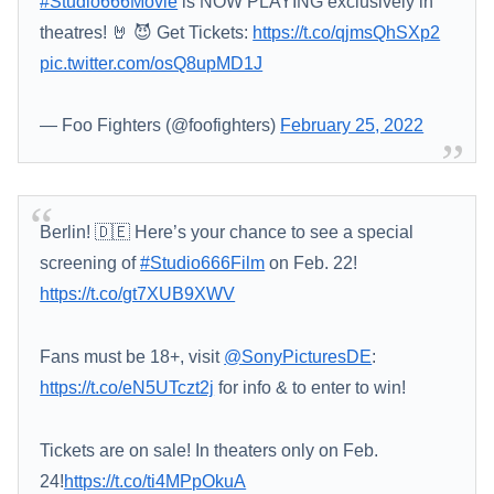
#Studio666Movie
is NOW PLAYING exclusively in
theatres! 🤘 😈 Get Tickets:
https://t.co/qjmsQhSXp2
pic.twitter.com/osQ8upMD1J
— Foo Fighters (@foofighters)
February 25, 2022
Berlin! 🇩🇪 Here’s your chance to see a special
screening of
#Studio666Film
on Feb. 22!
https://t.co/gt7XUB9XWV
Fans must be 18+, visit
@SonyPicturesDE
:
https://t.co/eN5UTczt2j
for info & to enter to win!
Tickets are on sale! In theaters only on Feb.
24!
https://t.co/ti4MPpOkuA