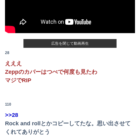
不動産ファンド「みんなで大家さん」が約2881億円の債務超過 分配金の支払い停止めぐり出資者約2500人が集団訴訟中
下に住み始めた住民の頭がおかしい。朝3時から部屋に掃除機をかける音が響く・・・
【日向坂46】月刊ジャイアンツ公式、重大告知！
広告を閉じて動画再生
【悲報】札幌オリンピック、８割が賛成・・・・
28
【悲報】 名探偵プリキュアさん、前作から売上を10億円も落としてしまう
えええ
Zeppのカバーはつべで何度も見たわ
かつて650万部を誇った「週刊少年ジャンプ」、発行部数が初の100万部割れ
マジでRIP
女子小学生｢先生、好き｣ 教師｢くっ…(葛藤｣→我慢できずハメ撮りカーセ●クスして教員免許剥奪
【画像】ホロライブ、再生数がえげつないほど落ちてしまう……にじさんじは上がってるのに何故？
110
整形してはいけないみたいな風潮、冷静に考えると謎だよな
>>28
Rock and rollとかコピーしてたな。思い出させて
【速報】刃物を持って中国大使館に侵入した自衛官、地裁でついに動機明かす
くれてありがとう
【驚愕】風俗で3Pにハマりすぎた結果ｗｗｗｗｗｗｗｗｗｗwwww