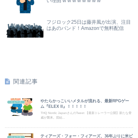
い理由 w w w w w w w w
【驚愕】風俗で3Pにハマりすぎた結果ｗｗｗｗｗｗｗｗｗｗwwww
【閲覧注意】元臆女キャバ嬢の首吊り自●配信、拡散されまくって終わるｗｗｗｗｗｗｗ
【画像】女子アナ２人が並んだ結果ｗｗｗｗｗｗｗｗｗｗｗｗｗｗｗｗｗｗｗｗｗｗｗｗｗｗｗｗｗｗ 【Pickup06072014】
フジロック25日は藤井風が出演、注目
【衝撃】情弱「リボ払いはヤバい。情弱が使うもの」 情強「リボ払いを使いこなすのが情強やで」 ← これ
はあのバンド！Amazonで無料配信
独身時代毎朝トメに駅まで送ってもらってた夫「おい駅まで送れよ」私「だって子供寝てるのよ」夫「起こせばいいだろ！」私「歩いて行ける距離でしょう！」夫「俺は仕事なんだぞ！」
【悲報】弁当屋「消費税減税しても値下げなんてしないよ」
【悲報】ロシア、ガチの大炎上ｗｗｗｗｗｗｗｗｗｗｗｗ
セガサミーHD 2027年3月期第1四半期決算
関連記事
【波乗り納豆NG？】余計なもん食わないで納豆食っときゃ間違いないことが判明した
私「血まみれで何してるんですか！？」婆さん「腕が抜けないのよ…助けて！」→帰宅したら玄関前がとんでもない修羅場になっていて…
やたらかっこいいメタルが流れる、最新RPGゲー
ニュース
ム『ELEX II』！！！！！
竹﨑由佳アナ ピタパンのお尻！！
THQ Nordic JapanさんのTweet 【最新トレーラー公開】新たな脅
威が襲来。団結...
竹﨑由佳アナ ピタパンのお尻！！
ティアーズ・フォー・フィアーズ、36年ぶりに米ビ
ニュース