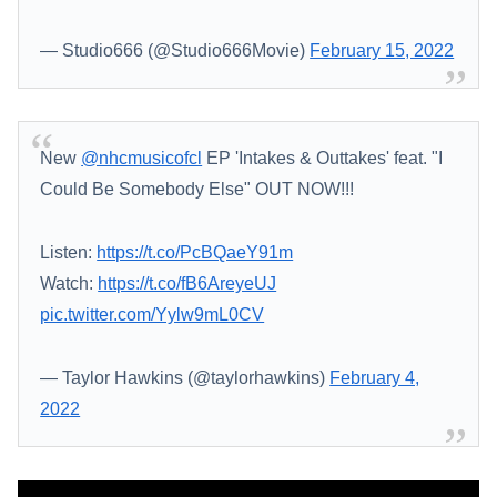
— Studio666 (@Studio666Movie)
February 15, 2022
New
@nhcmusicofcl
EP 'Intakes & Outtakes' feat. "I
Could Be Somebody Else" OUT NOW!!!
Listen:
https://t.co/PcBQaeY91m
Watch:
https://t.co/fB6AreyeUJ
pic.twitter.com/Yylw9mL0CV
— Taylor Hawkins (@taylorhawkins)
February 4,
2022