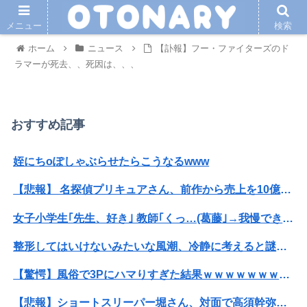
メニュー
検索
ホーム
ニュース
【訃報】フー・ファイターズのド
ラマーが死去、、死因は、、、
おすすめ記事
姪にちoぽしゃぶらせたらこうなるwww
【悲報】 名探偵プリキュアさん、前作から売上を10億円も落としてしまう
女子小学生｢先生、好き｣ 教師｢くっ…(葛藤｣→我慢できずハメ撮りカーセ●クスして教員免許剥奪
整形してはいけないみたいな風潮、冷静に考えると謎だよな
【驚愕】風俗で3Pにハマりすぎた結果ｗｗｗｗｗｗｗｗｗｗwwww
【悲報】ショートスリーパー堀さん、対面で高須幹弥にブチギレるｗｗｗｗ