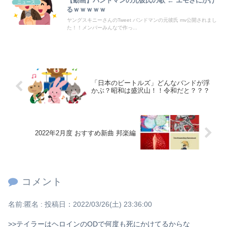
【動画】バンドマンの元彼氏の歌 ← エモさにかけ
【画像】女子アナ２人が並んだ結果ｗｗｗｗｗｗｗｗｗｗｗｗｗｗｗｗｗｗｗｗｗｗｗｗｗｗｗｗｗｗ 【Pickup06072014】
ニュース
るｗｗｗｗｗ
ヤングスキニーさんのTweet バンドマンの元彼氏 mv公開されまし
た！！メンバーみんなで作っ...
Powered by livedoor 相互RSS
「日本のビートルズ」どんなバンドが浮
かぶ？昭和は盛沢山！！令和だと？？？
2022年2月度 おすすめ新曲 邦楽編
コメント
名前:
匿名
:
投稿日：2022/03/26(土) 23:36:00
>>テイラーはヘロインのODで何度も死にかけてるからな