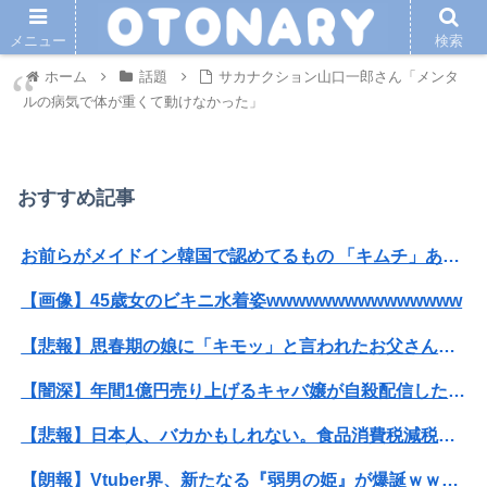
メニュー
検索
ホーム
話題
サカナクション山口一郎さん「メンタ
ルの病気で体が重くて動けなかった」
おすすめ記事
お前らがメイドイン韓国で認めてるもの 「キムチ」あと3つは？
【画像】45歳女のビキニ水着姿wwwwwwwwwwwwwww
【悲報】思春期の娘に「キモッ」と言われたお父さん、グレる
【闇深】年間1億円売り上げるキャバ嬢が自殺配信したらしい・・・
【悲報】日本人、バカかもしれない。食品消費税減税（8%→1%）に93.2%の国民が賛成してしまう
【朗報】Vtuber界、新たなる『弱男の姫』が爆誕ｗｗｗｗｗｗｗｗｗｗｗ