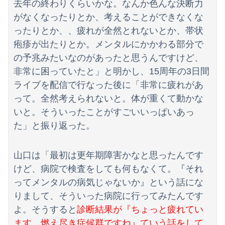
去年の終わりくらいかな。なんか色んな決断力
【これは草】ショートスリーパー堀大輔さん、筋トレ中に「寝たほうが良い」と言われた結果ｗｗｗｗ
がなくなったりとか、考えることができなくな
【速報】とある魔術の禁書目録、最新刊でヒロイン戦争決着wwwwwwwwwwwww
ったりとか、、疲れが全然とれないとか、帯状
疱疹が出たりとか。メンタルにかかわる部分で
【物議】沖縄の大型パーク「ジャングリア」、とんでもない物を投入してしまう！！！！！
の予兆みたいなのがあったと思うんですけど、
非常に困っていたと」と明かし、15周年の3日間
ライブを配信で行なった後に「非常に疲れがあ
って。全然考えられないと。体が重くて動かな
いと。そういったことがすごいいっぱいあっ
た」と振り返った。
山口は「最初は更年期障害かなと思ったんです
けど、病院で検査をしても何もなくて。『それ
ってメンタルの病気じゃないか』という話にな
りまして、そういった病院に行ってみたんです
よ。そうすると
診断結果が『ちょっと疲れてい
ます。燃え尽き症候群ですね』ていう話をして