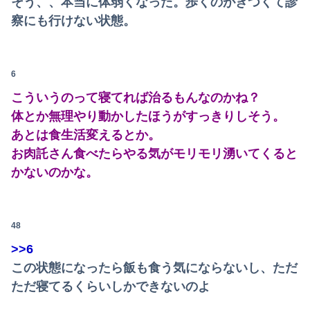
そう、、本当に体弱くなった。歩くのがきつくて診
察にも行けない状態。
【画像】井口裕香(36)、タンクトップがはち切れそうなくらいデカイｗｗｗｗｗｗｗｗｗｗｗ
【動画】福岡の電車、複数の駅で「チンポッ❤」というアナウンスが流れ大騒ぎwwwwwwwww
6
【緊急】明日「銀だこ」がガチに過去最大レベルに混みそうwwwwwwwwwwwwwwwwwwwwwwwwww
こういうのって寝てれば治るもんなのかね？
映画デートの予定をドタキャンされて、見てない映画のチケ代を奢らされて、これはダメだと思って別れたよ
体とか無理やり動かしたほうがすっきりしそう。
あとは食生活変えるとか。
【悲報】元TOKIO長瀬智也さん、バイク写真を投稿するも女子から「見た目が汚らしい」と叩かれ謝罪
お肉託さん食べたらやる気がモリモリ湧いてくると
マンションの隣人「盗聴器が見つかったの」私「まさかうちも？」→業者に調査を依頼したら、犯人の正体まで見えてきて…
かないのかな。
【速報】日向坂46、18thシングル『イチャイチャ虫』の発売が決定！！
48
【悲報】コメ卸大手さん、営業利益83％減 高値で買い込んだ米が売れず「損切り祭り」開幕へ
>>6
【画像】どのくノ一を快楽責めしたいｗｗｗｗｗ
この状態になったら飯も食う気にならないし、ただ
結局さ、車のエンジンってどこにあるのが正解なんだよ！
ただ寝てるくらいしかできないのよ