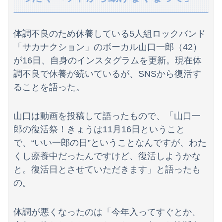
マンションの隣人「盗聴器が見つかったの」私「まさかうちも？」→業者に調査を依頼したら、犯人の正体まで見えてきて…
【速報】日向坂46、18thシングル『イチャイチャ虫』の発売が決定！！
体調不良のため休養している5人組ロックバンド
【画像】どのくノ一を快楽責めしたいｗｗｗｗｗ
「サカナクション」のボーカル山口一郎（42）
が16日、自身のインスタグラムを更新。現在体
【悲報】コメ卸大手さん、営業利益83％減 高値で買い込んだ米が売れず「損切り祭り」開幕へ
調不良で休養が続いているが、SNSから復活す
【動画】ブラジルの女子フットサル選手が極悪すぎて5年間の出場停止処分に。
ることを語った。
結局さ、車のエンジンってどこにあるのが正解なんだよ！
山口は動画を投稿して語ったもので、「山口一
単身赴任のはずの旦那の荷物が家を占領してる。単身赴任でほとんど帰らない癖に...
郎の復活祭！きょうは11月16日ということ
で、“いい一郎の日”ということなんですが、わた
【悲報】佐藤二朗さん主演の「踊る」スピンオフ作品、結局撮影中止が決定wwwwwwwwwwww
くし療養中だったんですけど、復活しようかな
「感動のフィナーレだ」と某野党が達成した偉業に称賛の声が殺到、なんかヒーロー番組の最終回を見ているような気分に……
と。復活日とさせていただきます」と語ったも
の。
「外国人受け入れ反対」大幅増56.3(%) 東大調査 前回から20ポイント以上の爆増
エッセイスト「原爆を二度と使わせてはならない」⇒「もちろん中国の核も非難する？」⇒「中国の核は綺麗な核！」
体調が悪くなったのは「今年入ってすぐとか、