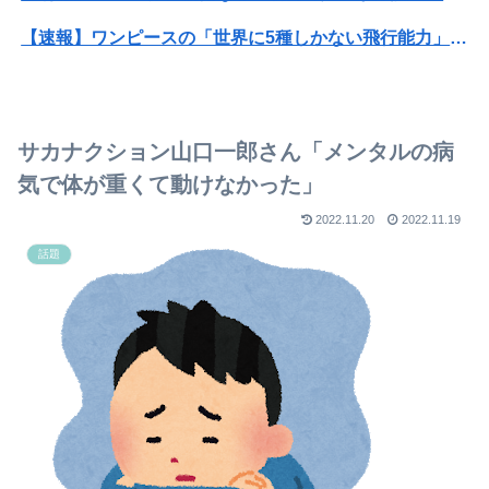
【速報】ワンピースの「世界に5種しかない飛行能力」発言の謎が解けるWWW
【動画】福岡の電車、複数の駅で「チンポッ❤」というアナウンスが流れ大騒ぎwwwwwwwww
ぐらんぶる原作最新話、ヤバすぎる
サカナクション山口一郎さん「メンタルの病
ホリエモン「面接でさ、納豆パックの薄いフィルムって何のために入っていの？って聞くわけ」
気で体が重くて動けなかった」
【悲報】安かったからGANTZ全巻買ったんだが
2022.11.20
2022.11.19
話題
阪神・熊谷、悪送球・ラリアット・追いついてスルーのトリプルコンボ
【逆転勝ち】巨人ファン集合【浦田笹原】
『ONE PIECE』【驚愕】元王下七武海の「ミホーク」とんでもない事が判明するｗｗｗｗ「ミホーク」←これ…もしかして…
PS5/その他「ルーンファクトリー6」発表か？24日20時～最新情報を告知する20周年記念放送を実施
芸能界を引退した爆乳女、なぜか今もSNSでお◯ぱい画像を投稿！
レインボー池田、アナウンサーと結婚ｗｗｗｗｗ