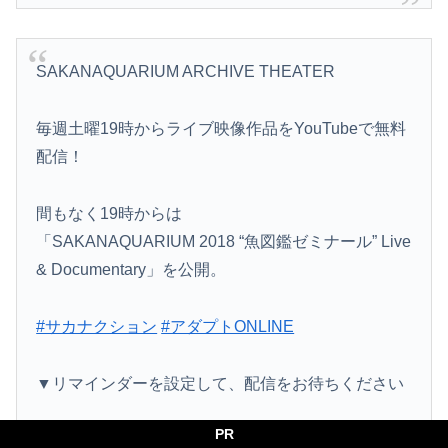
SAKANAQUARIUM ARCHIVE THEATER
毎週土曜19時からライブ映像作品をYouTubeで無料
配信！
間もなく19時からは
「SAKANAQUARIUM 2018 “魚図鑑ゼミナール” Live
& Documentary」を公開。
#サカナクション
#アダプトONLINE
▼リマインダーを設定して、配信をお待ちください
PR
— サカナクション (@sakanaction)
November 19,