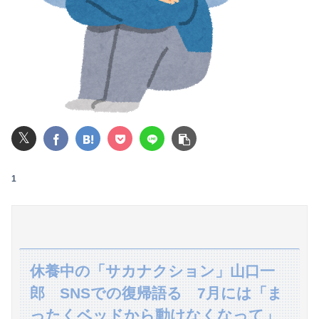
旅行先で綺麗なガラス工房の灰皿を愛煙家の父のお土産にしたんだけどダイソーでそっくりな商品を見つけた
女性「レイプされました」検事「嘘では？」女性「傷ついたので訴えます」
【画像】マジで復活して欲しいAV女優ｗｗｗｗｗｗｗ
【画像】井口裕香(36)、タンクトップがはち切れそうなくらいデカイｗｗｗｗｗｗｗｗｗｗｗ
𝕏
【動画】福岡の電車、複数の駅で「チンポッ❤」というアナウンスが流れ大騒ぎwwwwwwwww
【緊急】明日「銀だこ」がガチに過去最大レベルに混みそうwwwwwwwwwwwwwwwwwwwwwwwwww
1
【驚愕】jkを脅して性的暴行して撮影した犯人のご尊顔がこちら・・・
映画デートの予定をドタキャンされて、見てない映画のチケ代を奢らされて、これはダメだと思って別れたよ
致死率の高いウイルスは強すぎて蔓延しないから人類は滅亡しないとかいうけどさ
休養中の「サカナクション」山口一
郎 SNSでの復帰語る 7月には「ま
【悲報】元TOKIO長瀬智也さん、バイク写真を投稿するも女子から「見た目が汚らしい」と叩かれ謝罪
ったくベッドから動けなくなって」