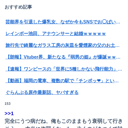
おすすめ記事
芸能界を引退した爆乳女、なぜか今もSNSでお◯ぱい画像を投稿！
レインボー池田、アナウンサーと結婚ｗｗｗｗｗ
旅行先で綺麗なガラス工房の灰皿を愛煙家の父のお土産にしたんだけどダイソーでそっくりな商品を見つけた
【朗報】Vtuber界、新たなる『弱男の姫』が爆誕ｗｗｗｗｗｗｗｗｗｗｗ
【速報】ワンピースの「世界に5種しかない飛行能力」発言の謎が解けるWWW
【動画】福岡の電車、複数の駅で「チンポッ❤」というアナウンスが流れ大騒ぎwwwwwwwww
ぐらんぶる原作最新話、ヤバすぎる
153
ホリエモン「面接でさ、納豆パックの薄いフィルムって何のために入っていの？って聞くわけ」
>>1
女性「レイプされました」検事「嘘では？」女性「傷ついたので訴えます」
完全にうつ病だね、俺もこのままもう衰弱して行き
【画像】マジで復活して欲しいAV女優ｗｗｗｗｗｗｗ