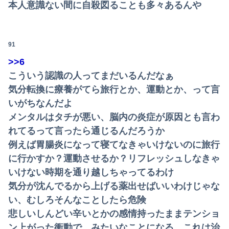
本人意識ない間に自殺図ることも多々あるんや
【悲報】日本人、バカかもしれない。食品消費税減税（8%→1%）に93.2%の国民が賛成してしまう
91
>>6
こういう認識の人ってまだいるんだなぁ
気分転換に療養がてら旅行とか、運動とか、って言
いがちなんだよ
メンタルはタチが悪い、脳内の炎症が原因とも言わ
れてるって言ったら通じるんだろうか
例えば胃腸炎になって寝てなきゃいけないのに旅行
に行かすか？運動させるか？リフレッシュしなきゃ
いけない時期を通り越しちゃってるわけ
気分が沈んでるから上げる薬出せばいいわけじゃな
い、むしろそんなことしたら危険
悲しいしんどい辛いとかの感情持ったままテンショ
ン上がった衝動で…みたいなことになる、これは治