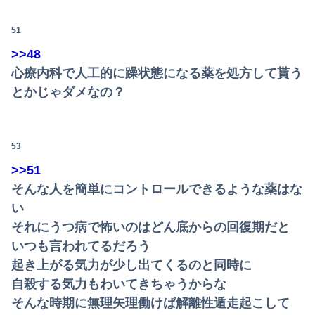
単身赴任のはずの旦那の荷物が家を占領してる。単身赴任でほとんど帰らない癖に...
51
【悲報】佐藤二朗さん主演の「踊る」スピンオフ作品、結局撮影中止が決定wwwwwwwwwwww
>>48
「外国人受け入れ反対」大幅増56.3(%) 東大調査 前回から20ポイント以上の爆増
心療内科で人工的に躁状態になる薬を処方して貰う
お前らがメイドイン韓国で認めてるもの 「キムチ」あと3つは？
とかじゃダメなの？
「感動のフィナーレだ」と某野党が達成した偉業に称賛の声が殺到、なんかヒーロー番組の最終回を見ているような気分に……
53
【画像】45歳女のビキニ水着姿wwwwwwwwwwwwwww
>>51
【これは草】ショートスリーパー堀大輔さん、筋トレ中に「寝たほうが良い」と言われた結果ｗｗｗｗ
そんな人を簡単にコントロールできるような薬はな
【悲報】思春期の娘に「キモッ」と言われたお父さん、グレる
い
それにうつ病で怖いのはどん底からの回復期だと
【速報】とある魔術の禁書目録、最新刊でヒロイン戦争決着wwwwwwwwwwwww
いつも言われてるだろう
【闇深】年間1億円売り上げるキャバ嬢が自殺配信したらしい・・・
起き上がる気力が少し出てくるのと同時に
自殺する気力もわいてきちゃうからな
【物議】沖縄の大型パーク「ジャングリア」、とんでもない物を投入してしまう！！！！！
そんな時期に無理矢理働けば解離性遁走起こして