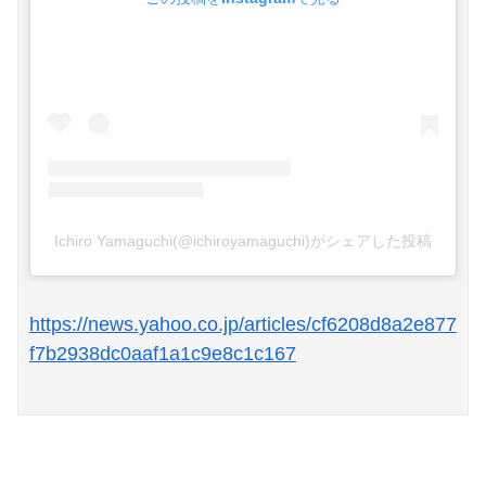
Ichiro Yamaguchi(@ichiroyamaguchi)がシェアした投稿
https://news.yahoo.co.jp/articles/cf6208d8a2e877
f7b2938dc0aaf1a1c9e8c1c167