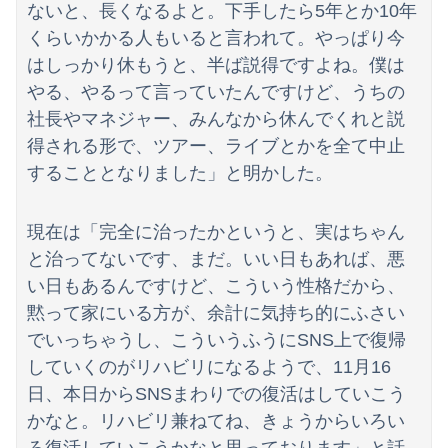
ないと、長くなるよと。下手したら5年とか10年
くらいかかる人もいると言われて。やっぱり今
はしっかり休もうと、半ば説得ですよね。僕は
やる、やるって言っていたんですけど、うちの
Powered by livedoor 相互RSS
社長やマネジャー、みんなから休んでくれと説
得される形で、ツアー、ライブとかを全て中止
することとなりました」と明かした。
現在は「完全に治ったかというと、実はちゃん
と治ってないです、まだ。いい日もあれば、悪
い日もあるんですけど、こういう性格だから、
黙って家にいる方が、余計に気持ち的にふさい
でいっちゃうし、こういうふうにSNS上で復帰
していくのがリハビリになるようで、11月16
日、本日からSNSまわりでの復活はしていこう
かなと。リハビリ兼ねてね、きょうからいろい