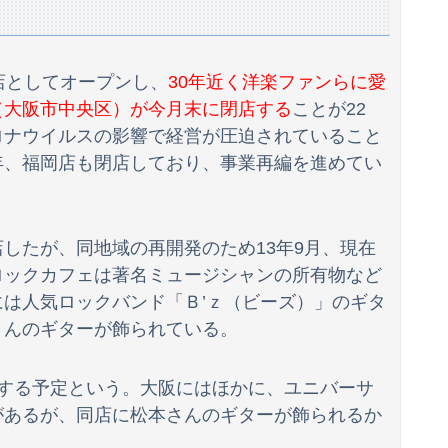
プに掲載される
、悲惨な末路を迎える…
店としてオープンし、
30年近く洋楽ファンらに愛
（大阪市中央区）が今月末に閉店する
ことが22
コトメ「遺産を返しなさい！」私「遺言どおりですが？」→夫の遺産を巡る話し合いが思わぬ展開になって…
ロナウイルスの影響で経営が圧迫されていること
wwwwww
年、福岡店も閉店しており、事業再編を進めてい
て」正直に出したらこうなったwww
タｗｗｗｗｗｗｗｗｗｗｗｗ❤
したが、同地域の再開発のため13年9月、現在
ロックカフェは著名ミュージシャンの所有物など
事格納されてしまう
は人気ロックバンド「Ｂ’ｚ（ビーズ）」のギタ
ね！ｗｗｗｗｗ
さんのギターが飾られている。
れに、減税が決まった途端に市場が動き出したが……
居する予定という。大阪にはほかに、ユニバーサ
IF動画あり】
があるが、同店に松本さんのギターが飾られるか
【画像】アトリエファン「アトリエはエ●いゲームじゃない！ライザを性的な目で見てる奴はにわか！」