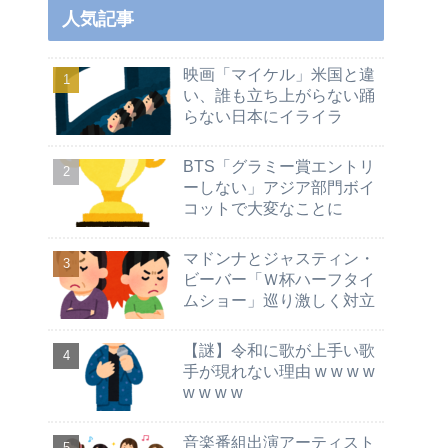
人気記事
映画「マイケル」米国と違
い、誰も立ち上がらない踊
らない日本にイライラ
BTS「グラミー賞エントリ
ーしない」アジア部門ボイ
コットで大変なことに
マドンナとジャスティン・
ビーバー「Ｗ杯ハーフタイ
ムショー」巡り激しく対立
【謎】令和に歌が上手い歌
手が現れない理由 w w w w
w w w w
音楽番組出演アーティスト