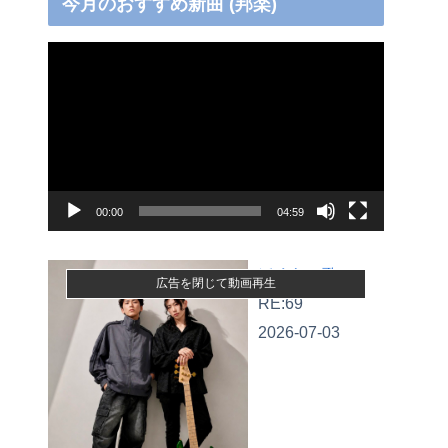
今月のおすすめ新曲 (邦楽)
動
画
プ
レ
ー
ヤ
00:00
04:59
ー
ぼくらの歌
広告を閉じて動画再生
RE:69
2026-07-03