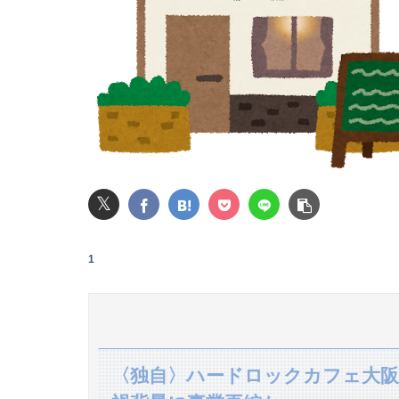
嫁には歳が離れた9歳の弟がいる。だがその弟
【画像】松本人志さん、大勢の若いファンに囲まれ
【画像】池田レイラちゃん、服着てても完熟に
【速報】熊本イオンモール、爆発の原因は『こ
𝕏
【悲報】Amazon、デザイン改悪か
1
【画像】講談社さん、ミスマガジンで児童を性
【速報】専門家「イオンモール熊本の爆心地に”
Z世代さん、ジモティーでリース車を掴まされ8
〈独自〉ハードロックカフェ大阪
義兄嫁が自宅をサロンにして姪を毎日ウトメへ