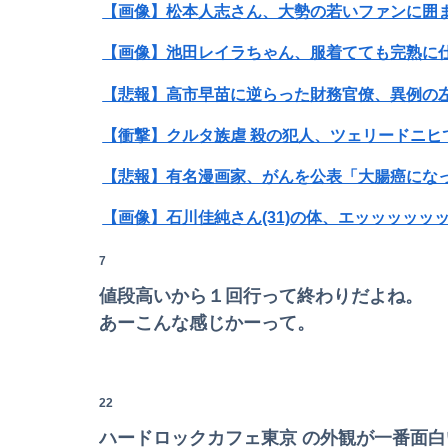
【画像】松本人志さん、大勢の若いファンに囲まれ
【画像】池田レイラちゃん、服着てても完熟に
【悲報】高市早苗に逆らった財務官僚、異例の
【衝撃】クルタ族虐 殺の犯人、ツェリードニヒ
【画像】石川佳純さん(31)の体、エッッッッッ
Powered by livedoor 相互RSS
【警告】社会人「スムージーにキウイ皮ごと入れ
7
値段高いから１回行って終わりだよね。
【速報】熊本イオンモール、爆発の原因は『こ
あーこんな感じかーって。
【悲報】Amazon、デザイン改悪か
22
【画像】講談社さん、ミスマガジンで児童を性
ハードロックカフェ東京 の外観が一番面白