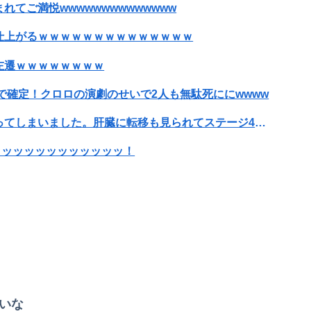
てご満悦wwwwwwwwwwwwww
仕上がるｗｗｗｗｗｗｗｗｗｗｗｗｗｗ
左遷ｗｗｗｗｗｗｗｗ
で確定！クロロの演劇のせいで2人も無駄死ににwwww
【悲報】有名漫画家、がんを公表「大腸癌になってしまいました。肝臓に転移も見られてステージ4です」
ッッッッッッッッッッッッ！
よ。これ美容にいいんだよね〜」→ 結果…
れ』の可能性
【衝撃】情弱「リボ払いはヤバい。情弱が使うもの」 情強「リボ払いを使いこなすのが情強やで」 ← これ
搾取してしまうｗｗｗｗｗｗｗｗｗ
いな