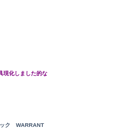
こんなもの”があったんだけど…」
0万円もだまし取られる…
預ける生活に。数年後、そのツケが一気に回ってきて…
プに掲載される
、悲惨な末路を迎える…
コトメ「遺産を返しなさい！」私「遺言どおりですが？」→夫の遺産を巡る話し合いが思わぬ展開になって…
具現化しました的な
wwwwww
て」正直に出したらこうなったwww
れに、減税が決まった途端に市場が動き出したが……
で暮らしてくださいね」
ック WARRANT
ね！ｗｗｗｗｗ