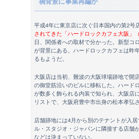
禍背景に事業再編か
【日向坂46】公式からの注意喚起、ヤフートッ
【警告】地震を利用してデマを垂れ流した人間
平成4年に東京店に次ぐ日本国内の第2号
されてきた「ハードロックカフェ大阪」
日、関係者への取材で分かった。新型コ
【朗報】ガチのおひさまの本棚、ガチでエグいww
が背景にある。ハードロックカフェは昨
るもようだ。
彼氏とのデートの会計で彼が「端数の25円出し
【画像】女子のバストの測り方、エ●すぎワロ
大阪店は当初、難波の大阪球場跡地で開店
の御堂筋沿いのビルに移転した。ハード
【悲報】歩きスマホ女子さん、立体駐車場に無
が数多く飾られる内装で知られ、大阪店に
【画像】日焼け口リの締まったお尻っていいよ
リストで、大阪府豊中市出身の松本孝弘
消費税減税に反対していた財務省の面目が丸潰
店舗跡地には4月から別のテナントが入
刈川くるみアナ くっきり巨乳が揺れる！！【G
ル・スタジオ・ジャパンに隣接する店舗
などは決まっていない。