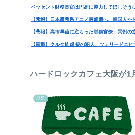
ベッセント財務長官は円高に協力してほしそう
【悲報】日本露悪系アニメ最盛期へ、韓国人か
【悲報】高市早苗に逆らった財務官僚、異例の
【衝撃】クルタ族虐 殺の犯人、ツェリードニヒ
【画像】石川佳純さん(31)の体、エッッッッッ
ハードロックカフェ大阪が1
【警告】社会人「スムージーにキウイ皮ごと入れ
【悲報】洗濯バサミ、砕け弾ける
話題
【悲報】最近のRPG、『宿屋』の存在意義が薄
中日ドラゴンズ、Aクラスまで3ゲーム差wwww
【ハンターハンター】なんか思ってた奴と違う