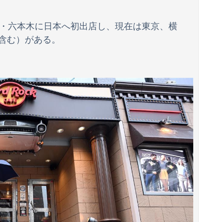
変更ｗｗｗｗｗｗ
京・六本木に日本へ初出店し、現在は東京、横
含む）がある。
夫さん、妻に「天井のシミ数えてれば終わるでな」と押し倒されて性行為 → 凄いことになるｗｗｗｗｗ
ッッッッッッッッッッッッ！
戦争決着wwwwwwwwwwwww