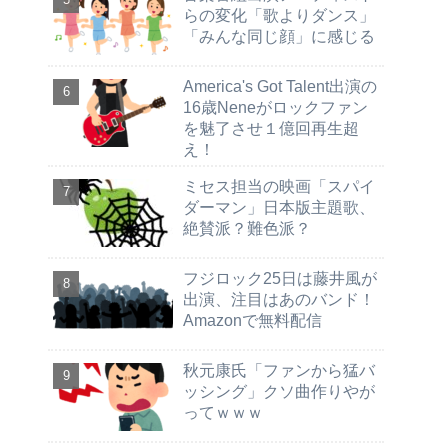
らの変化「歌よりダンス」
「みんな同じ顔」に感じる
America's Got Talent出演の
16歳Neneがロックファン
を魅了させ１億回再生超
え！
ミセス担当の映画「スパイ
ダーマン」日本版主題歌、
絶賛派？難色派？
フジロック25日は藤井風が
出演、注目はあのバンド！
Amazonで無料配信
秋元康氏「ファンから猛バ
ッシング」クソ曲作りやが
ってｗｗｗ