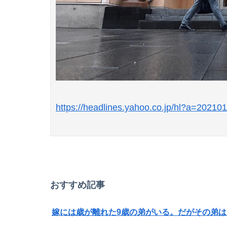
https://headlines.yahoo.co.jp/hl?a=2021
おすすめ記事
嫁には歳が離れた9歳の弟がいる。だがその弟