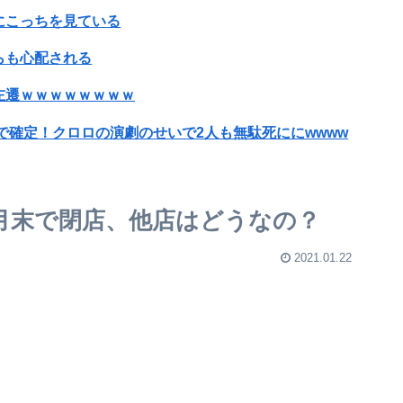
にこっちを見ている
らも心配される
左遷ｗｗｗｗｗｗｗｗ
で確定！クロロの演劇のせいで2人も無駄死ににwwww
【悲報】有名漫画家、がんを公表「大腸癌になってしまいました。肝臓に転移も見られてステージ4です」
ッッッッッッッッッッッッ！
月末で閉店、他店はどうなの？
よ。これ美容にいいんだよね〜」→ 結果…
2021.01.22
い
…！