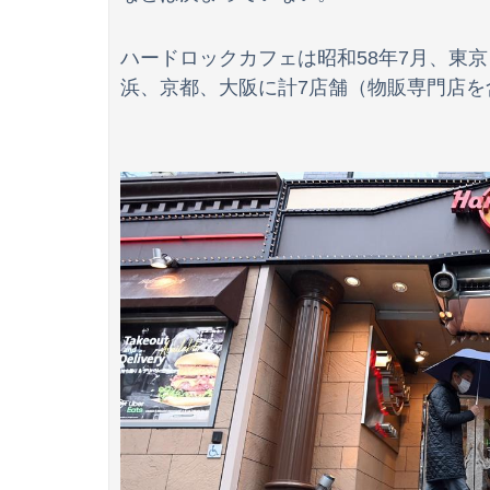
【速報】れいわ新選組、「いのちの党」に党名
ハードロックカフェは昭和58年7月、東
浜、京都、大阪に計7店舗（物販専門店を
【画像】石川佳純さん(31)の体、エッッッッッ
【速報】とある魔術の禁書目録、最新刊でヒロイン
なんでみんなそんなに共産主義嫌なん？