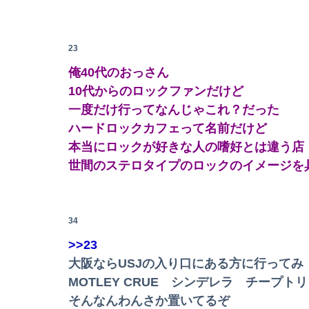
【速報】専門家「イオンモール熊本の爆心地に”
Z世代さん、ジモティーでリース車を掴まされ8
23
義兄嫁が自宅をサロンにして姪を毎日ウトメへ
俺40代のおっさん
10代からのロックファンだけど
【日向坂46】公式からの注意喚起、ヤフートッ
一度だけ行ってなんじゃこれ？だった
【警告】地震を利用してデマを垂れ流した人間
ハードロックカフェって名前だけど
本当にロックが好きな人の嗜好とは違う店
世間のステロタイプのロックのイメージを
【朗報】ガチのおひさまの本棚、ガチでエグいww
彼氏とのデートの会計で彼が「端数の25円出し
34
消費税減税に反対していた財務省の面目が丸潰
>>23
大阪ならUSJの入り口にある方に行ってみ
【画像】熊本「被災者の方はしばらく、この家
MOTLEY CRUE シンデレラ チープトリ
【画像】日焼け口リの締まったお尻っていいよ
そんなんわんさか置いてるぞ