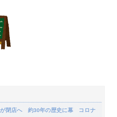
【大地震】専門家「南海トラフだけでなく直下型地震にも注意を」…中部各地に危険度「Sランク」断層帯
は「弟ではなかった」・・・
てご満悦wwwwwwwwwwwwww
仕上がるｗｗｗｗｗｗｗｗｗｗｗｗｗｗ
れ』の可能性
【衝撃】情弱「リボ払いはヤバい。情弱が使うもの」 情強「リボ払いを使いこなすのが情強やで」 ← これ
搾取してしまうｗｗｗｗｗｗｗｗｗ
こんなもの”があったんだけど…」
0万円もだまし取られる…
が閉店へ 約30年の歴史に幕 コロナ
預ける生活に。数年後、そのツケが一気に回ってきて…