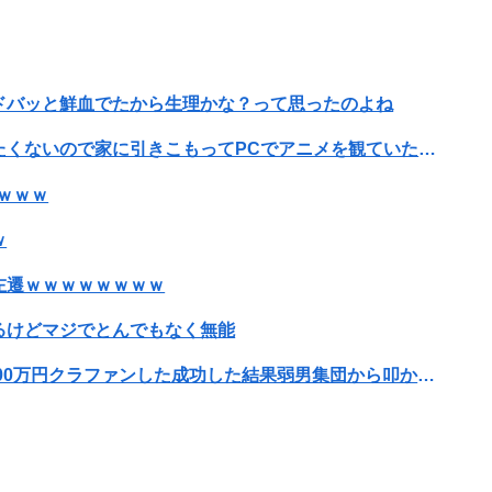
チャ虫』の発売が決定！！
ドバッと鮮血でたから生理かな？って思ったのよね
が止まらない
女優・南沙良（２４）「私は陰キャ。人と話したくないので家に引きこもってPCでアニメを観ていたい」
【朗報画像】現役JKママ、とんでもない事になってしまうｗｗｗｗｗｗｗｗｗｗｗｗ 【Pickup07091604】
ｗｗｗ
すぎて5年間の出場停止処分に。
ｗ
めっちゃ見られたw」
左遷ｗｗｗｗｗｗｗｗ
京大病院、手術ミスで50代女性患者を「植物状態」に 脳腫瘍摘出手術で腫瘍の無い部位を摘出してしまう
るけどマジでとんでもなく無能
数以上がSNSを使いこなしていたｗｗｗｗｗ
可愛すぎるおむすび屋さん（28）、新店舗に4000万円クラファンした成功した結果弱男集団から叩かれてしまうｗｗｗｗ
海外「全部日本の真似だったのか…」 日本の普通のテレビ番組が最新SNSの数十年先を行っていたと話題に
ｗｗｗｗｗｗ
Pickup07091615】
70本撮ったイケメン逮捕wwwwwwwwwwwwwww
ツ