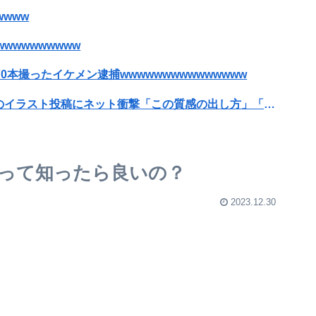
www
wwwwwwwww
70本撮ったイケメン逮捕wwwwwwwwwwwwwww
【画像】漫画家・桂正和、最新のパンツ＆お尻のイラスト投稿にネット衝撃「この質感の出し方」「実写かと思いました」
付くｗｗｗｗ
なった結果ｗｗｗｗｗｗｗｗｗｗ
って知ったら良いの？
ホ部だったｗｗｗｗ
2023.12.30
美で炎上・・・
→職員が蹴り落とす→偶然起爆装置が壊れセーフ