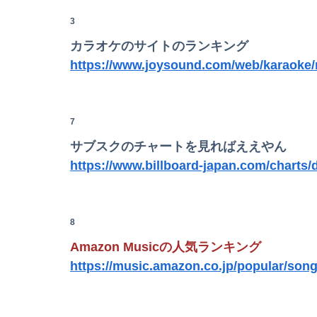
【画像】安心系短大女子ｗｗｗｗｗｗｗｗ
3
カラオケのサイトのランキング
https://www.joysound.com/web/karaoke
【衝撃】震災で母親に「置いていかないで」と言
【画像】前田敦子さん、脚が長すぎるｗｗｗｗｗｗｗ 【
7
【動画】美少女4人組の20年後の姿がヤバいwww
サブスクのチャートを見ればええやん
【画像】元モデルのTBS新人アナさん、プリケ
https://www.billboard-japan.com/charts/
【画像】村重杏奈さん(30)のおつぱいが凄いwww
富士登山ツアー中に64歳男性死亡 8合目付近
8
Amazon Musicの人気ランキング
【動画】両方馬鹿（笑）ミニストップでトラック
https://music.amazon.co.jp/popular/son
転校生と仲良くなってその子の家に遊びに行っ
西山朋佳女流三冠、女性初の棋士資格懸かる白