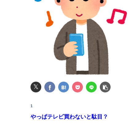
【悲報】中村敬斗、またも移籍難航か…スタッ
生理の予定が８月６日なんだけど７月２９日に
【画像】マジで復活して欲しいAV女優ｗｗｗｗ
レインボー池田、アナウンサーと結婚ｗｗｗｗ
【悲報】高市早苗に逆らった財務官僚、異例の
ワイの職場の後輩女子、かわいくていい匂いす
𝕏
1
【悲報】男が嫌いな男の特徴がこちらｗｗｗｗ
やっぱテレビ買わないと駄目？
【悲報】円安ホクホクで儲けてた日本人、日米
邪気払いにと渡された般若の面、母はまもなく