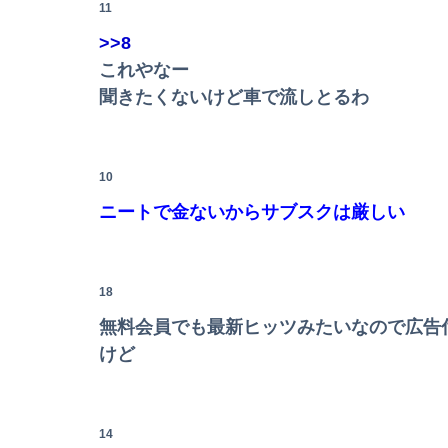
11
毒親に育てられた義姉夫の可哀想アピールがイ
>>8
これやなー
聞きたくないけど車で流しとるわ
10
ニートで金ないからサブスクは厳しい
Powered by livedoor 相互RSS
18
無料会員でも最新ヒッツみたいなので広告
けど
14