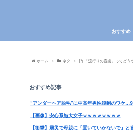
おすすめ
ホーム
ネタ
「流行りの音楽」ってどう
おすすめ記事
“アンダーヘア脱毛”に中高年男性殺到のワケ…9
【画像】安心系短大女子ｗｗｗｗｗｗｗｗ
【衝撃】震災で母親に「置いていかないで」と言