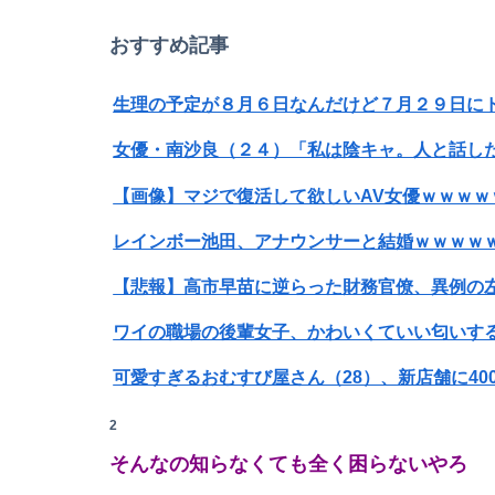
大学のボッチ女に話かけたらこうなるwww
おすすめ記事
【速報】日向坂46、18thシングル『イチャイ
生理の予定が８月６日なんだけど７月２９日に
【画像】影山優佳さん(25)、下着姿であたシコ
【画像】マジで復活して欲しいAV女優ｗｗｗｗ
【動画】ブラジルの女子フットサル選手が極悪
レインボー池田、アナウンサーと結婚ｗｗｗｗ
【画像】まま「なんかプール入ってたら学生に
【悲報】高市早苗に逆らった財務官僚、異例の
ワイの職場の後輩女子、かわいくていい匂いす
【朗報】日本のおじいちゃん・おばあちゃん、半
【悲報】男が嫌いな男の特徴がこちらｗｗｗｗ
2
【画像】前田敦子さん、脚が長すぎるｗｗｗｗｗｗｗ 【
そんなの知らなくても全く困らないやろ
SNSで知り合ったJK10人とS●Xしてハメ撮り7
【画像】元モデルのTBS新人アナさん、プリケ