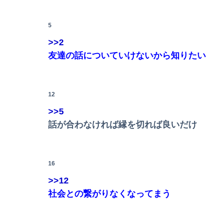
富士登山ツアー中に64歳男性死亡 8合目付近
5
【画像】咲-saki-作者、ようやく『奇乳』に気
【動画】両方馬鹿（笑）ミニストップでトラック
>>2
【衝撃】ワイのパッパ、会社でナンバーツーに
友達の話についていけないから知りたい
転校生と仲良くなってその子の家に遊びに行っ
【画像】JKダンス部、部員の８割が巨乳のムホ
西山朋佳女流三冠、女性初の棋士資格懸かる白
邪気払いにと渡された般若の面、母はまもなく
12
毒親に育てられた義姉夫の可哀想アピールがイ
【速報】日向坂46、18thシングル『イチャイ
>>5
話が合わなければ縁を切れば良いだけ
“アンダーヘア脱毛”に中高年男性殺到のワケ…9
16
【画像】影山優佳さん(25)、下着姿であたシコ
>>12
【画像】まま「なんかプール入ってたら学生に
社会との繋がりなくなってまう
【朗報】日本のおじいちゃん・おばあちゃん、半