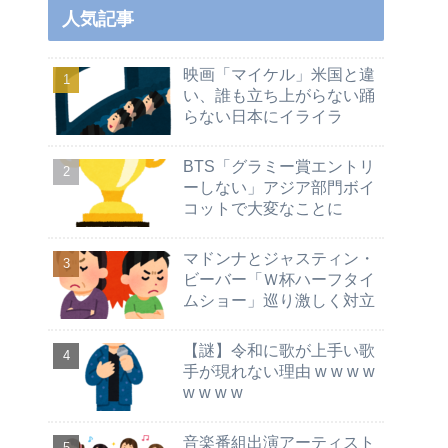
人気記事
映画「マイケル」米国と違
い、誰も立ち上がらない踊
らない日本にイライラ
BTS「グラミー賞エントリ
ーしない」アジア部門ボイ
コットで大変なことに
マドンナとジャスティン・
ビーバー「Ｗ杯ハーフタイ
ムショー」巡り激しく対立
【謎】令和に歌が上手い歌
手が現れない理由 w w w w
w w w w
音楽番組出演アーティスト