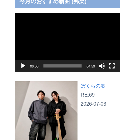
今月のおすすめ新曲 (邦楽)
動
画
プ
レ
ー
ヤ
00:00
04:59
ー
ぼくらの歌
RE:69
2026-07-03