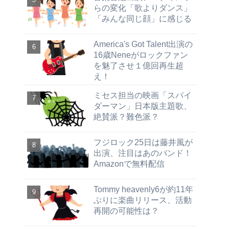
らの変化「歌よりダンス」
「みんな同じ顔」に感じる
America's Got Talent出演の
16歳Neneがロックファン
を魅了させ１億回再生超
え！
ミセス担当の映画「スパイ
ダーマン」日本版主題歌、
絶賛派？難色派？
フジロック25日は藤井風が
出演、注目はあのバンド！
Amazonで無料配信
Tommy heavenly6が約11年
ぶりに楽曲リリース、活動
再開の可能性は？