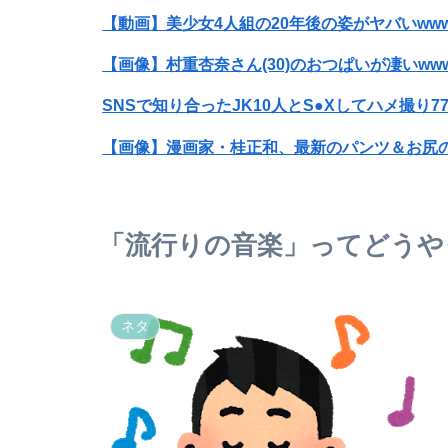
【動画】美少女4人組の20年後の姿がヤバいwww
【画像】村重杏奈さん(30)のおつぱいが凄いwww
SNSで知り合ったJK10人とS●Xしてハメ撮り7
【画像】咲-saki-作者、ようやく『奇乳』に気
【衝撃】ワイのパッパ、会社でナンバーツーに
「流行りの音楽」ってどうや
【画像】JKダンス部、部員の８割が巨乳のムホ
【悲報】東科大医学部卒の美人YouTuber、直
ネタ
SES10年目のワイ、転職するか迷う
これしとくと、後が楽だよ、ってこと
ドイツ空港のウクライナ機に自爆ドローン接近