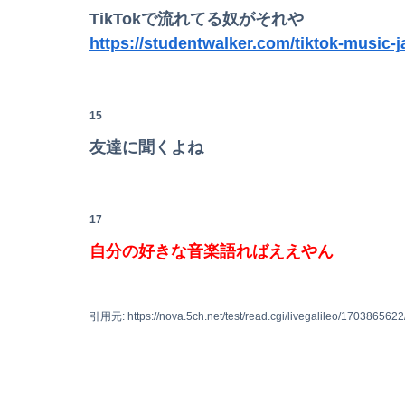
TikTokで流れてる奴がそれや
https://studentwalker.com/tiktok-music-
15
友達に聞くよね
17
自分の好きな音楽語ればええやん
引用元: https://nova.5ch.net/test/read.cgi/livegalileo/1703865622