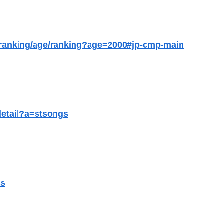
京大病院、手術ミスで50代女性患者を「植物状態」に 脳腫瘍摘出手術で腫瘍の無い部位を摘出してしまう
/ranking/age/ranking?age=2000#jp-cmp-main
われて置いていった娘！⇒ (※画像あり)
Pickup07091615】
www
ツ
detail?a=stsongs
wwwwwwwww
で意識失う
と衝突したドラレコが（ノ∇`）
gs
たら私が小さい頃に撮った写真があった
玲戦「今まで通りに」