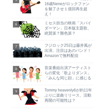
16歳Neneがロックファン
を魅了させ１億回再生超
え！
ミセス担当の映画「スパイ
ダーマン」日本版主題歌、
絶賛派？難色派？
フジロック25日は藤井風が
出演、注目はあのバンド！
Amazonで無料配信
音楽番組出演アーティスト
らの変化「歌よりダンス」
「みんな同じ顔」に感じる
Tommy heavenly6が約11年
ぶりに楽曲リリース、活動
再開の可能性は？