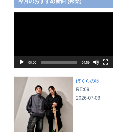
今月のおすすめ新曲 (邦楽)
動
画
プ
レ
ー
ヤ
00:00
04:59
ー
ぼくらの歌
RE:69
2026-07-03