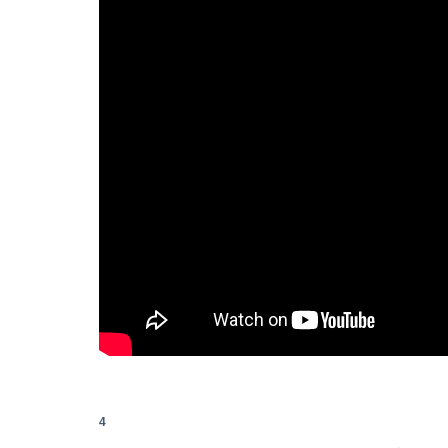
【動画】大食い系女子、「ふえるワカメ」を大
Powered by livedoor 相互RSS
4