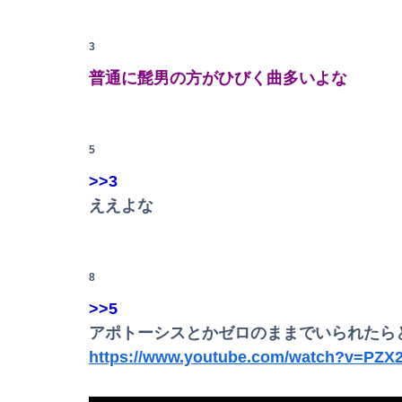
【悲報】粗品、永久追放ｗｗｗｗｗｗｗｗｗｗ
【画像】まんさん「オフ会に呼んだ覚えない人
3
【警告】医師「米国では”ヘロインと同じくらい
政府「ガキにSNSは早いやろ」SNS年齢制限法
普通に髭男の方がひびく曲多いよな
【悲報】米農家「もう無理です…」過去最大の
【画像】20年前のAV、キチガイすぎるwwwww
海外「日本は戦勝国なんだよ」 戦後の日本人の
5
【緊急】ウォーキング中にできる暇つぶしｗｗ
>>3
【動画】大食い系女子、「ふえるワカメ」を大
旦那に不倫がバレて慰謝料600万を請求。この
ええよな
【画像】真のジャグラー演者さんの姿がカッコ
8
>>5
アポトーシスとかゼロのままでいられたら
【画像】引きこもりの女更生ドキュメントでド
https://www.youtube.com/watch?v=PZX
【オカルト】「稼ぎ」と「悟り」は別物と言う