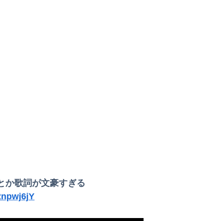
ｗｗｗｗｗ（証拠あり）
がずっといたので晒すわ」（パシャ）
ヤバい薬”が日本では平気で処方されてる」
案提出検討
【悲報】ゲーム配信者さん、家賃8万円の部屋で深夜配信→管理会社から厳重注意されてお気持ち表明ｗｗｗ
在庫を抱える状態で新米収穫
w
特別な生き様に各国から称賛の声
ｗ
量に食べる実験をした結果ｗｗｗｗ
金額って普通なのか？
【S評価】AKB伊藤百花は 圧倒的なスター性を持ち合わせ 立ち振る舞いや言葉選びが毎回120点のアイドル【AKB48いともも】
いいｗｗｗｗｗ
【後編】実家が遠くて里帰りできない私に義母達が義実家に来るよう勧めてくる。3DKに義母と義兄が住み、風呂は体育座りで入る狭さなので正直行きたくな...
とか歌詞が文豪すぎる
エ●い放送事故ｗｗｗ
2npwj6jY
が、本当にそうなのか？お金じゃ埋まらない欲の正体。