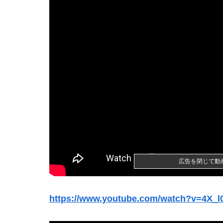
【動画】ホリエモン、移民受け入れ反対派の若
【閲覧注意】女性向けバイブ、進化しすぎて寄
【画像】日焼け口リの締まったお尻っていいよ
政府「ガキにSNSは早いやろ」SNS年齢制限法
【驚愕】下半身麻痺の女とセフレになったんだが
【画像】まんさん「オフ会に呼んだ覚えない人
【画像】東京のライオンさん、溶けるｗｗｗｗ
【悲報】米農家「もう無理です…」過去最大の
広告を閉じて動
海外「日本は戦勝国なんだよ」 戦後の日本人の
https://www.youtube.com/watch?v=4X_
【画像あり】相澤仁美のケツ