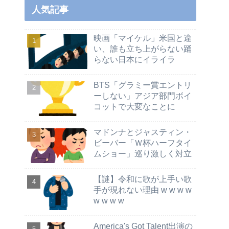
人気記事
映画「マイケル」米国と違
い、誰も立ち上がらない踊
らない日本にイライラ
BTS「グラミー賞エントリ
ーしない」アジア部門ボイ
コットで大変なことに
マドンナとジャスティン・
ビーバー「Ｗ杯ハーフタイ
ムショー」巡り激しく対立
【謎】令和に歌が上手い歌
手が現れない理由 w w w w
w w w w
America's Got Talent出演の