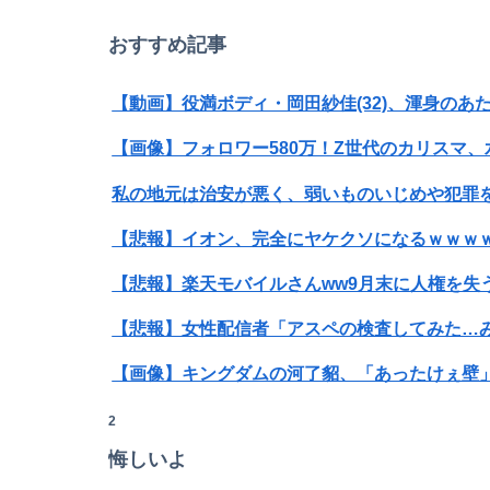
おすすめ記事
【超悲報】明日花キララさん、専門家からあま
【動画】役満ボディ・岡田紗佳(32)、渾身のあた
【画像】真のジャグラー演者さんの姿がカッコ
私の地元は治安が悪く、弱いものいじめや犯罪
【画像】引きこもりの女更生ドキュメントでド
【悲報】イオン、完全にヤケクソになるｗｗｗ
【悲報】楽天モバイルさんww9月末に人権を失う
【オカルト】「稼ぎ」と「悟り」は別物と言う
【悲報】女性配信者「アスペの検査してみた…
【動画】JKさん、パ◯ツ丸見えの状態でTikT
【画像】キングダムの河了貂、「あったけぇ壁
【悲報】歩きスマホ女子さん、立体駐車場に無
【画像】ハンターハンターさん、ガチで最強の
2
【画像】日焼け口リの締まったお尻っていいよ
悔しいよ
SNSで知り合ったJK10人とS●Xしてハメ撮り7
【動画】ホリエモン、移民受け入れ反対派の若