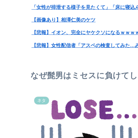
【画像あり】相澤仁美のケツ
【悲報】イオン、完全にヤケクソになるｗｗｗ
【悲報】女性配信者「アスペの検査してみた…
【画像】キングダムの河了貂、「あったけぇ壁
【画像】ハンターハンターさん、ガチで最強の
なぜ髭男はミセスに負けてし
SNSで知り合ったJK10人とS●Xしてハメ撮り7
中国人「中国では赤信号でも右折できます」
ネタ
ダルベック 打率.266 18本塁打 61打点 ←
【朗報】高市早苗首相、3000万の公用車でタ
空調服やスポドリを完備していた50代男性、熱