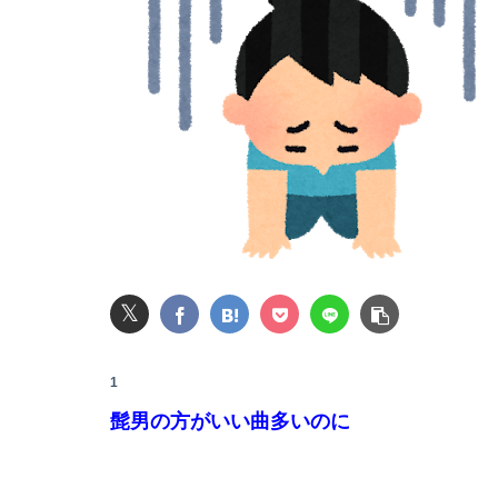
【動画】役満ボディ・岡田紗佳(32)、渾身のあた
私の地元は治安が悪く、弱いものいじめや犯罪
【悲報】楽天モバイルさんww9月末に人権を失う
【悲報】粗品、永久追放ｗｗｗｗｗｗｗｗｗｗ
【警告】医師「米国では”ヘロインと同じくらい
𝕏
1
【画像】20年前のAV、キチガイすぎるwwwww
髭男の方がいい曲多いのに
【緊急】ウォーキング中にできる暇つぶしｗｗ
旦那に不倫がバレて慰謝料600万を請求。この