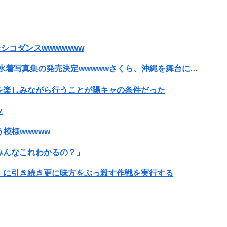
【S評価】AKB伊藤百花は 圧倒的なスター性を持ち合わせ 立ち振る舞いや言葉選びが毎回120点のアイドル【AKB48いともも】
りにも非情な一言を告げられる
シコダンスwwwwwww
いいｗｗｗｗｗ
【画像】フォロワー580万！Z世代のカリスマ、水着写真集の発売決定wwwwwさくら、沖縄を舞台にカワイイが爆発！！！
【後編】実家が遠くて里帰りできない私に義母達が義実家に来るよう勧めてくる。3DKに義母と義兄が住み、風呂は体育座りで入る狭さなので正直行きたくな...
を楽しみながら行うことが陽キャの条件だった
エ●い放送事故ｗｗｗ
ｗ
海外「全部日本の真似だったのか…」 日本の普通のテレビ番組が最新SNSの数十年先を行っていたと話題に
模様wwwww
が、本当にそうなのか？お金じゃ埋まらない欲の正体。
みんなこれわかるの？」
okを撮ってしまうｗｗｗwｗｗｗｗｗｗｗｗ❤
」に引き続き更に味方をぶっ殺す作戦を実行する
事格納されてしまう
新能力を登場させてしまうｗｗｗｗｗｗｗ
ね！ｗｗｗｗｗ
70本撮ったイケメン逮捕wwwwwwwwwwwwwww
者にブチギレ→スタジオ誰も反論できず沈黙w