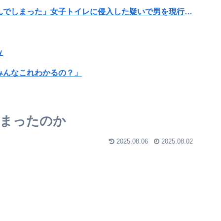
「女性が排泄する様子を見たくて」「床に寝込んでしまった」女子トイレに侵入した疑いで男を現行犯逮捕
ｗ
みんなこれわかるの？」
」に引き続き更に味方をぶっ殺す作戦を実行する
新能力を登場させてしまうｗｗｗｗｗｗｗ
まったのか
70本撮ったイケメン逮捕wwwwwwwwwwwwwww
2025.08.06
2025.08.02
この人の評価
バコを吸うのが至福の時間
中症で死亡