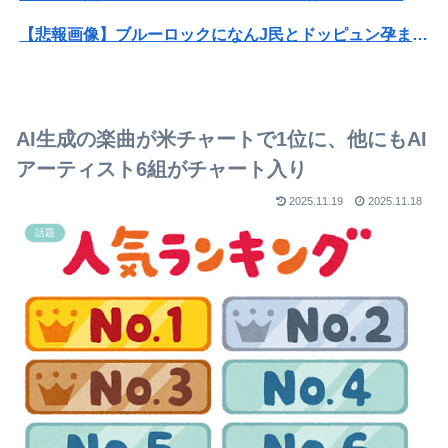
【悲報画像】ブルーロックになんJ民とドッピュン孕ませ男登場www
【画像】X女子「ガチでこういう彼氏欲しくて息できん」 2000万バズ
成人向けゲーム『ヤリステ メスブター』開発者絶望、銀行がsteamからの入金を拒否→金が入ってなくても売上金額分の納税義務あり
AI生成の楽曲が米チャートで1位に、他にもAI
【悲報】Mrs. GREEN APPLE、マジで逝くwwwwww
アーティスト6組がチャート入り
映画館で嫌な思いをした事がある方
2025.11.19
2025.11.18
話題
職場のスポーツイベントで水2リットルと麦茶2リットルを一本ずつ持参したら隣の部署の肥満男がやってきて…
駐車場トラブル
私の父は母のことが大好きだが、母が職場の飲み会に行くたびに不機嫌になるｗｗ４月は異動が多いため飲み会の回数が増えると父は…
なぜフランス人はこれほど日本が好きなのか？中国ネット「中国人も日本が好き」
【画像】20歳のラブライブ声優、胸の谷間を解禁wwwwww遠藤璃菜、1st写真集で美乳＆美ヘソをセクシー露出！！！
山之内すず、意外とお胸が大きかった