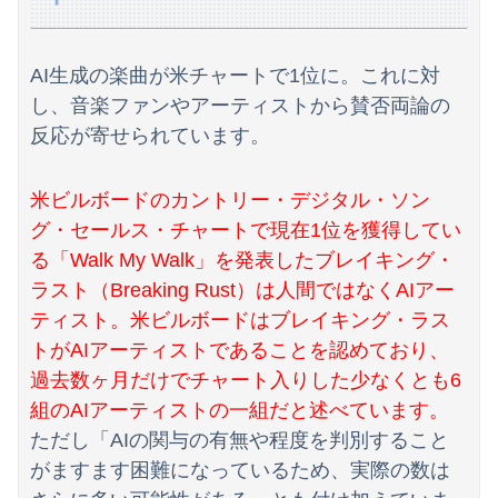
【悲報】国民栄誉賞の記念品に「高市早苗」と彫ってあって炎上wwwwwwwwwwwwwwww（画像あり）
【悲報】サウナ、ジム すごい勢いで倒産
AI生成の楽曲が米チャートで1位に。これに対
【動画】ロシア人陸上選手のレオタード型ユニフォーム、ドスケベすぎるｗｗｗwｗｗｗｗｗｗｗｗ❤
し、音楽ファンやアーティストから賛否両論の
反応が寄せられています。
【画像】最新のライザ、まだイケるｗｗｗｗｗ
【物議】倉田真由美さん「警官を非難する人間は、一体誰の命を守りたいのか」
米ビルボードのカントリー・デジタル・ソン
グ・セールス・チャートで現在1位を獲得してい
南後杏子アナ 透けノースリーブ！！
る「Walk My Walk」を発表したブレイキング・
町のお弁当屋さん「申し訳ないが消費税1%になったらその分商品代を値上げするわ」 「うちも！」
ラスト（Breaking Rust）は人間ではなくAIアー
ティスト。米ビルボードはブレイキング・ラス
ウクライナ軍参謀本部「今年のロシア軍死傷者24万人…新規兵力の募集規模を上回る」！
トがAIアーティストであることを認めており、
『らぶぽーしょんめーかー』 その３２
過去数ヶ月だけでチャート入りした少なくとも6
組のAIアーティストの一組だと述べています。
ジャンポケ斉藤の被害女性「バウムクーヘン売ったりTikTokライブしててムカついたから示談しなかった」
ただし「AIの関与の有無や程度を判別すること
海外「世界で日本を死守するぞ！」 日本の消防署を訪れたちびっ子集団が世界をメロメロに
がますます困難になっているため、実際の数は