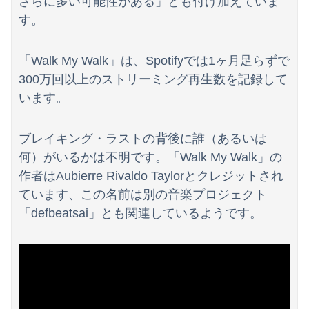
さらに多い可能性がある」とも付け加えていま
【画像】令和最新版・あのちゃん、エッッッッッッッッッッ！
す。
うちの親が何年も前から元恋人(親自身の元恋人)と頻繁に会っていることが発覚
「Walk My Walk」は、Spotifyでは1ヶ月足らずで
大学の時、クラスの大多数テストでカンニングしてた科目があった。で、カンニングしてない私が笑われた
300万回以上のストリーミング再生数を記録して
います。
ブレイキング・ラストの背後に誰（あるいは
何）がいるかは不明です。「Walk My Walk」の
作者はAubierre Rivaldo Taylorとクレジットされ
ています、この名前は別の音楽プロジェクト
「defbeatsai」とも関連しているようです。