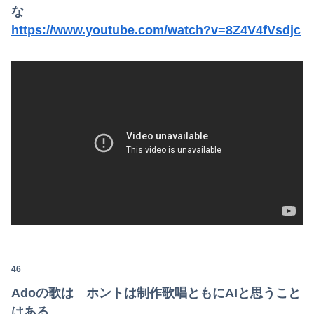
な
https://www.youtube.com/watch?v=8Z4V4fVsdjc
46
Adoの歌は ホントは制作歌唱ともにAIと思うこと
はある