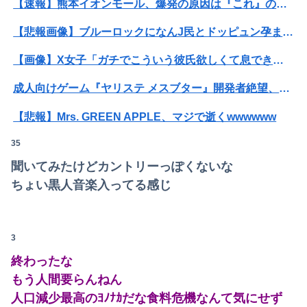
【速報】熊本イオンモール、爆発の原因は『これ』の可能性
【悲報画像】ブルーロックになんJ民とドッピュン孕ませ男登場www
【画像】X女子「ガチでこういう彼氏欲しくて息できん」 2000万バズ
Powered by livedoor 相互RSS
成人向けゲーム『ヤリステ メスブター』開発者絶望、銀行がsteamからの入金を拒否→金が入ってなくても売上金額分の納税義務あり
【悲報】Mrs. GREEN APPLE、マジで逝くwwwwww
35
【速報】"見せブラ"女神、現る♡♡♡♡
聞いてみたけどカントリーっぽくないな
【画像】ロシアの18号コスプレイヤーさんが本物以上！！！！！！⇒！！
ちょい黒人音楽入ってる感じ
【画像】AKBのセンター、レベチな事が世間にバレ始めるｗｗｗｗｗｗｗ
女子小学生｢先生、好き｣ 教師｢くっ…(葛藤｣→我慢できずハメ撮りカーセックスして教員免許剥奪
3
【動画】女子「勃ってんじゃん笑」男子「うるさい//」女子「キャハハ！」→フ●ラ開始ｗｗｗｗｗｗｗｗｗｗ
終わったな
もう人間要らんねん
【王座戦】
人口減少最高のﾖﾉﾅｶだな食料危機なんて気にせず