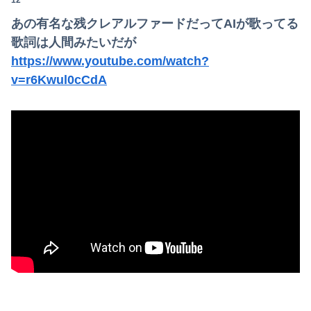
12
【画像】避難所の女がHすぎるｗｗｗｗｗ
あの有名な残クレアルファードだってAIが歌ってる
ジャンポケ斉藤の被害女性「バウムクーヘン売ったりTikTokライブしててムカついたから示談しなかった」
歌詞は人間みたいだが
https://www.youtube.com/watch?
僕はなんJを研究しているジェームスです。今日は「パヤオ」の語源について調べました。
v=r6Kwul0cCdA
海外「世界で日本を死守するぞ！」 日本の消防署を訪れたちびっ子集団が世界をメロメロに
【悲報】28歳童貞がソープ行った結果ｗｗｗｗｗｗｗｗｗｗwwww
【画像】令和最新版・あのちゃん、エッッッッッッッッッッ！
うちの親が何年も前から元恋人(親自身の元恋人)と頻繁に会っていることが発覚
大学の時、クラスの大多数テストでカンニングしてた科目があった。で、カンニングしてない私が笑われた