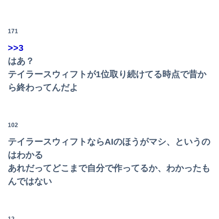
義弟嫁「連れ子のことも可愛がってね」私「え？実子は引き取らなかったのに？」→話を聞いて唖然としてしまい…
【日向坂46】あの件は触れるのか…？石塚瑶季のSR配信が決定
171
【動画】サッカーの試合中の落雷で選手1人が死亡、12人が負傷した事故。
>>3
はあ？
浮気がバレた後、彼氏の嫁からのLINEと電話がヤバい
テイラースウィフトが1位取り続けてる時点で昔か
【悲報】国民栄誉賞の記念品に「高市早苗」と彫ってあって炎上wwwwwwwwwwwwwwww（画像あり）
ら終わってんだよ
【物議】倉田真由美さん「警官を非難する人間は、一体誰の命を守りたいのか」
【悲報】ショートスリーパーさん、逝く・・・
102
テイラースウィフトならAIのほうがマシ、というの
【画像】最新のライザ、まだイケるｗｗｗｗｗ
はわかる
ウクライナ軍参謀本部「今年のロシア軍死傷者24万人…新規兵力の募集規模を上回る」！
あれだってどこまで自分で作ってるか、わかったも
んではない
【動画】まんさん、半裸でベリーダンスを踊ってしまうｗｗｗｗｗｗｗｗｗ
町のお弁当屋さん「申し訳ないが消費税1%になったらその分商品代を値上げするわ」 「うちも！」