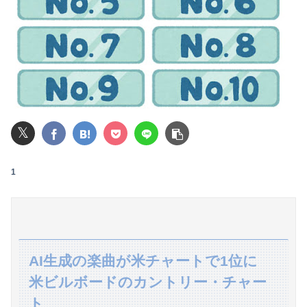
【速報】"見せブラ"女神、現る♡♡♡♡
【画像】ロシアの18号コスプレイヤーさんが本物以上！！！！！！⇒！！
【画像】AKBのセンター、レベチな事が世間にバレ始めるｗｗｗｗｗｗｗ
女子小学生｢先生、好き｣ 教師｢くっ…(葛藤｣→我慢できずハメ撮りカーセックスして教員免許剥奪
𝕏
【動画】女子「勃ってんじゃん笑」男子「うるさい//」女子「キャハハ！」→フ●ラ開始ｗｗｗｗｗｗｗｗｗｗ
【王座戦】
1
義弟嫁「連れ子のことも可愛がってね」私「え？実子は引き取らなかったのに？」→話を聞いて唖然としてしまい…
【日向坂46】あの件は触れるのか…？石塚瑶季のSR配信が決定
【動画】サッカーの試合中の落雷で選手1人が死亡、12人が負傷した事故。
AI生成の楽曲が米チャートで1位に
米ビルボードのカントリー・チャー
浮気がバレた後、彼氏の嫁からのLINEと電話がヤバい
ト