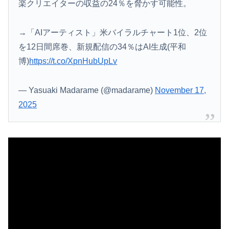
楽クリエイターの収益の24％を脅かす可能性。
→「AIアーティスト」米バイラルチャート1位、2位
を12日間席巻、新規配信の34％はAI生成(平和
博)
https://t.co/XpnHubUpLv
— Yasuaki Madarame (@madarame)
November 17,
2025