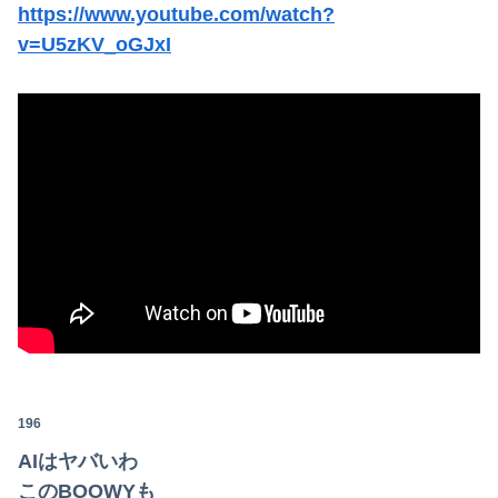
https://www.youtube.com/watch?
v=U5zKV_oGJxI
196
AIはヤバいわ
このBOOWYも