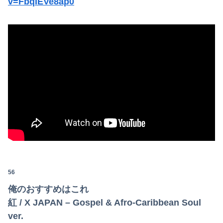
v=FbqIEVe8ap0
56
俺のおすすめはこれ
紅 / X JAPAN – Gospel & Afro-Caribbean Soul
ver.