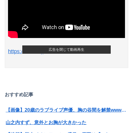
広告を閉じて動画再生
https://amass.jp/186216/
おすすめ記事
【画像】20歳のラブライブ声優、胸の谷間を解禁wwwwww遠藤璃菜、1st写真集で美乳＆美ヘソをセクシー露出！！！
山之内すず、意外とお胸が大きかった