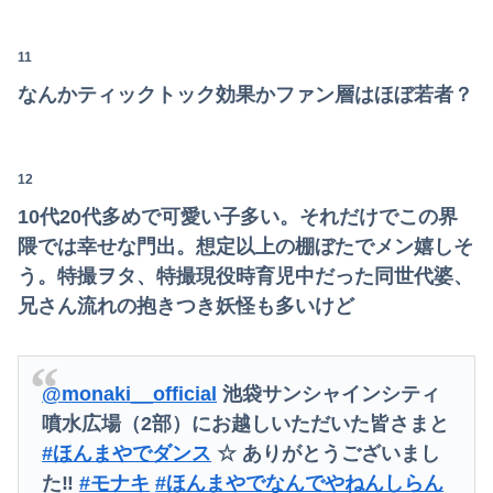
「BYD RACCOは利便性より安全性を優先した設計」とEV推進派がスカスカ構造を絶賛、これがRACCOの一番の特徴よな
11
【画像あり】相澤仁美のケツ
なんかティックトック効果かファン層はほぼ若者？
【画像】ワイ、罪木蜜柑の激エ●フィギュアが欲しすぎて泣く・・・・・・
Powered by livedoor 相互RSS
職場の人妻と不倫をして、ついに、、、
12
【画像】閉店間際の回転ずし、ネタの量がバグってると話題にｗｗｗｗｗ
10代20代多めで可愛い子多い。それだけでこの界
隈では幸せな門出。想定以上の棚ぼたでメン嬉しそ
う。特撮ヲタ、特撮現役時育児中だった同世代婆、
兄さん流れの抱きつき妖怪も多いけど
@monaki__official
池袋サンシャインシティ
噴水広場（2部）にお越しいただいた皆さまと
#ほんまやでダンス
☆ ありがとうございまし
た‼︎
#モナキ
#ほんまやでなんでやねんしらん