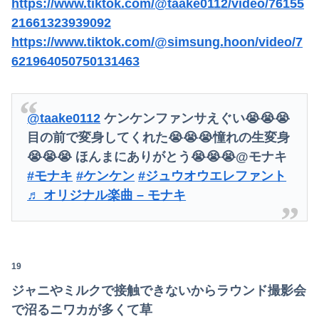
https://www.tiktok.com/@taake0112/video/76155
21661323939092
https://www.tiktok.com/@simsung.hoon/video/7
621964050750131463
@taake0112
ケンケンファンサえぐい😭😭😭
目の前で変身してくれた😭😭😭憧れの生変身
😭😭😭 ほんまにありがとう😭😭😭@モナキ
#モナキ
#ケンケン
#ジュウオウエレファント
♬ オリジナル楽曲 – モナキ
19
ジャニやミルクで接触できないからラウンド撮影会
で沼るニワカが多くて草