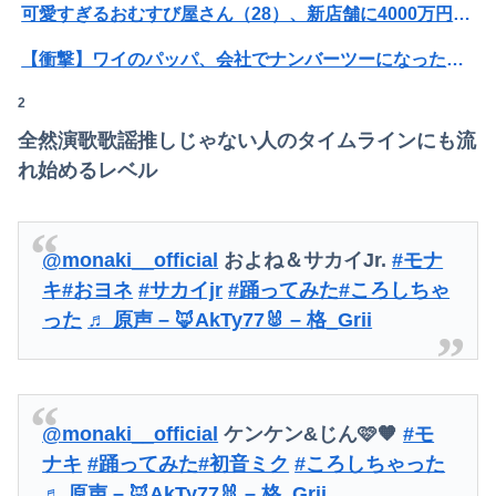
「BYD RACCOは利便性より安全性を優先した設計」とEV推進派がスカスカ構造を絶賛、これがRACCOの一番の特徴よな
可愛すぎるおむすび屋さん（28）、新店舗に4000万円クラファンした成功した結果弱男集団から叩かれてしまうｗｗｗｗ
【画像】ワイ、罪木蜜柑の激エ●フィギュアが欲しすぎて泣く・・・・・・
【衝撃】ワイのパッパ、会社でナンバーツーになった結果ｗｗｗｗｗｗｗｗｗｗ
【画像】閉店間際の回転ずし、ネタの量がバグってると話題にｗｗｗｗｗ
2
【緊急】明日「銀だこ」がガチに過去最大レベルに混みそうwwwwwwwwwwwwwwwwwwwwwwwwww
全然演歌歌謡推しじゃない人のタイムラインにも流
【衝撃】34歳ニート、『エロ漫画』で人生逆転
れ始めるレベル
【悲報】Z世代「求刑7年のジャンポケ斎藤は口封じに被害者殺した方が量刑軽かっただろ」←1万いいね
夫さん、妻に「天井のシミ数えてれば終わるでな」と押し倒されて性行為 → 凄いことになるｗｗｗｗｗ
@monaki__official
およね＆サカイJr.
#モナ
ワイの職場の後輩女子、かわいくていい匂いするけどマジでとんでもなく無能
キ
#おヨネ
#サカイjr
#踊ってみた
#ころしちゃ
った
♬ 原声 – 🦊AkTy77🐰 – 格_Grii
【動画】福岡の電車、複数の駅で「チンポッ❤」というアナウンスが流れ大騒ぎwwwwwwwww
釣りに行く息子がご飯全部おにぎりにしてくれた。わずかにビオレ薬用ハンドソープの匂いがする
【悲報】40度超えで働くゴミ収集員さん、コンビニで水分補給しただけで市民からブチギレられてしまう
@monaki__official
ケンケン&じん🩷🧡
#モ
ナキ
#踊ってみた
#初音ミク
#ころしちゃった
友人「冗談じゃん」彼女「やめてよ…」→居酒屋での悪ノリが原因で、なぜか俺まで責められることになり…
♬ 原声 – 🦊AkTy77🐰 – 格_Grii