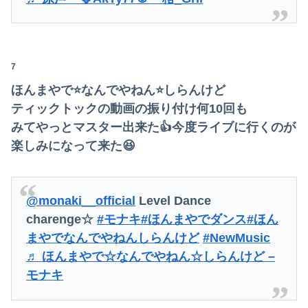
【日向坂46】髙橋未来虹さん、外番組で負け属性を発揮してしまう…
【おわった】三峡ダム、豪雨で13基の水門を開き大規模放流開始か 下流の工場地帯に洪水流入で崩壊はじまる
7
みいちゃん、セコカンになる
ほんまやで⭐なんでやねん⭐しらんけど
【画像】影山優佳さん(25)、下着姿であたシコが止まらない
ティックトックの動画の振り付け何10回も
少子化って女さんのせいだよな
みてやっとマスター出来た👍今度ライブに行くのが
楽しみになって来た😆
夫に「自炊を覚えて！一緒に料理しよう」と言ったら、レストランの予約をされた。自炊計画は完全に狂って…
飯尾夏帆アナ、ポロシャツお●ぱいデッカ！横乳の膨らみブルン揺れ最高
@monaki__official
Level Dance
【犬笛】毎日新聞「ふるさと納税の返礼品に『戦闘機の清掃体験』」→サヨク発狂「徴兵制ガー！」…ネット「どういう論理構造を立てた結果その思考に至った...
charenge‪☆
#モナキ
#ほんまやでダンス
#ほん
まやでなんでやねんしらんけど
#NewMusic
【閲覧注意】メキシコのインフルエンサー「今日は友達と配達員のアルバイトを体験してみるよ！！」←結果・・・
♬ ほんまやで☆なんでやねん☆しらんけど –
海外「日本なんて行くんじゃなかった…」 日本を知ってしまったディズニー信者、帰国後『本家』に失望する事態に
モナキ
【戦慄】山で洒落にならない目にあった話をする、オカルト系で