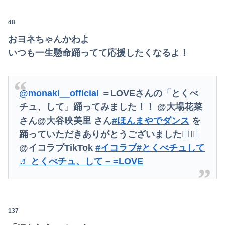
48
おヨネちゃんかわよ
いつも一生懸命踊ってて応援したくなるよ！
@monaki__official
＝LOVEさんの「とくべ
チュ、して」踊ってみました！！ @大場花菜
さん@大谷映美里 さん
#ほんまやでダンス
を
踊っていただきありがとうございました🙇‍♀️✨
@イコラブTikTok
#イコラブ
#とくべチュして
♬ とくべチュ、して – =LOVE
137