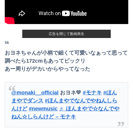
広告を閉じて動画再生
56
おヨネちゃんが小柄で細くて可愛いなぁって思って
調べたら172cmもあってビックリ
あー周りがデカいからやってなった
@monaki__official
おヨネ💛
#モナキ
#ほん
まやでダンス
#ほんまやでなんでやねんしら
んけど
#newmusic
♬ ほんまやで☆なんでや
ねん☆しらんけど – モナキ