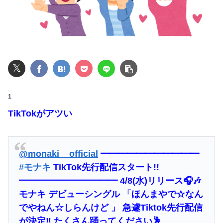
【巨乳画像】大躍進中の桃月なしこ、水着グラビアがパーフェクトボディすぎるwwwwwww
【画像】井口裕香(36)、タンクトップがはち切れそうなくらいデカイｗｗｗｗｗｗｗｗｗｗｗ
【悲報】ライザさん、お●ぱいを触られてしまうｗｗｗｗｗｗｗｗ
𝕏
可愛すぎるおむすび屋さん（28）、新店舗に4000万円クラファンした成功した結果弱男集団から叩かれてしまうｗｗｗｗ
1
【衝撃】ワイのパッパ、会社でナンバーツーになった結果ｗｗｗｗｗｗｗｗｗｗ
TikTokがアツい
【緊急】明日「銀だこ」がガチに過去最大レベルに混みそうwwwwwwwwwwwwwwwwwwwwwwwwww
【衝撃】ロシアの女子陸上選手のユニフォーム、凄いことになる・・・
@monaki__official
━━━━━━━━━━━
釣りに行く息子がご飯全部おにぎりにしてくれた。わずかにビオレ薬用ハンドソープの匂いがする
#モナキ
TikTok先行配信スタート!!
━━━━━━━━━━━ 4/8(水)リリース🎧🎶
姪にちoぽしゃぶらせたらこうなるwww
モナキ デビューシングル 「ほんまやで☆なん
【悲報】40度超えで働くゴミ収集員さん、コンビニで水分補給しただけで市民からブチギレられてしまう
でやねん☆しらんけど 」 急遽Tiktok先行配信
が決定‼️ たくさん踊ってください🕺