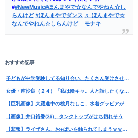
友人「冗談じゃん」彼女「やめてよ…」→居酒屋での悪ノリが原因で、なぜか俺まで責められることになり…
#
#NewMusic
#ほんまやで☆なんでやねん☆し
【日向坂46】髙橋未来虹さん、外番組で負け属性を発揮してしまう…
らんけど
#ほんまやでダンス
♬ ほんまやで☆
なんでやねん☆しらんけど – モナキ
【画像】影山優佳さん(25)、下着姿であたシコが止まらない
【おわった】三峡ダム、豪雨で13基の水門を開き大規模放流開始か 下流の工場地帯に洪水流入で崩壊はじまる
【ワンピース】ゾロ「女だぞ」エネル「見ればわかる」←ここ好きすぎるｗｗｗｗｗｗｗｗｗｗｗｗｗ
おすすめ記事
少子化って女さんのせいだよな
夫に「自炊を覚えて！一緒に料理しよう」と言ったら、レストランの予約をされた。自炊計画は完全に狂って…
子どもが中学受験してる知り合い、たくさん受けさせてるけど合格したの通えない距離の学校だけらしい
飯尾夏帆アナ、ポロシャツお●ぱいデッカ！横乳の膨らみブルン揺れ最高
女優・南沙良（２４）「私は陰キャ。人と話したくないので家に引きこもってPCでアニメを観ていたい」
海外「日本なんて行くんじゃなかった…」 日本を知ってしまったディズニー信者、帰国後『本家』に失望する事態に
【巨乳画像】大躍進中の桃月なしこ、水着グラビアがパーフェクトボディすぎるwwwwwww
【犬笛】毎日新聞「ふるさと納税の返礼品に『戦闘機の清掃体験』」→サヨク発狂「徴兵制ガー！」…ネット「どういう論理構造を立てた結果その思考に至った...
【画像】井口裕香(36)、タンクトップがはち切れそうなくらいデカイｗｗｗｗｗｗｗｗｗｗｗ
【戦慄】山で洒落にならない目にあった話をする、オカルト系で
【悲報】ライザさん、お●ぱいを触られてしまうｗｗｗｗｗｗｗｗ