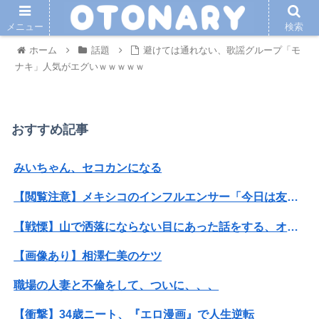
メニュー
検索
ホーム
話題
避けては通れない、歌謡グループ「モ
ナキ」人気がエグいｗｗｗｗｗ
おすすめ記事
みいちゃん、セコカンになる
【閲覧注意】メキシコのインフルエンサー「今日は友達と配達員のアルバイトを体験してみるよ！！」←結果・・・
【戦慄】山で洒落にならない目にあった話をする、オカルト系で
【画像あり】相澤仁美のケツ
職場の人妻と不倫をして、ついに、、、
【衝撃】34歳ニート、『エロ漫画』で人生逆転