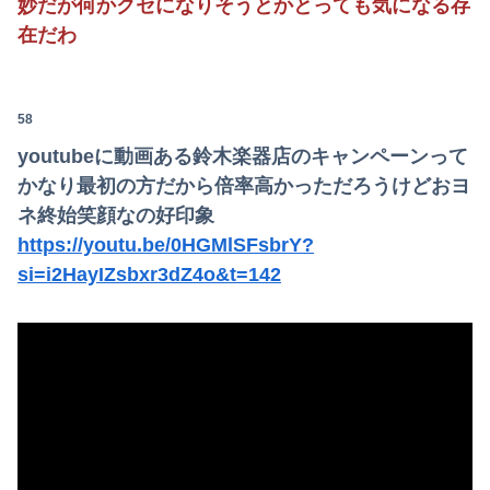
妙だが何かクセになりそうとかとっても気になる存
在だわ
58
youtubeに動画ある鈴木楽器店のキャンペーンって
かなり最初の方だから倍率高かっただろうけどおヨ
ネ終始笑顔なの好印象
https://youtu.be/0HGMlSFsbrY?
si=i2HayIZsbxr3dZ4o&t=142