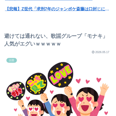
【悲報】Z世代「求刑7年のジャンポケ斎藤は口封じに被害者殺した方が量刑軽かっただろ」←1万いいね
夫さん、妻に「天井のシミ数えてれば終わるでな」と押し倒されて性行為 → 凄いことになるｗｗｗｗｗ
ワイの職場の後輩女子、かわいくていい匂いするけどマジでとんでもなく無能
避けては通れない、歌謡グループ「モナキ」
【動画】福岡の電車、複数の駅で「チンポッ❤」というアナウンスが流れ大騒ぎwwwwwwwww
人気がエグいｗｗｗｗｗ
【悲報】一生夏か一生冬どっちがいい？
2026.05.17
話題
ヴィクターはエインフェリアを集めるようです 第76話
【画像】セブンイレブン、ついに神商品を販売
【西武対ソフトバンク19回戦】ソフトバンク、7回表1アウト二塁から谷川原のタイムリーツーベースで先制！！！！！！！！！！！！
【西武対ソフトバンク19回戦】ソフトバンク、7回表1アウト二塁から谷川原のタイムリーツーベースで先制！！！！！！！！！！！！
子どもが中学受験してる知り合い、たくさん受けさせてるけど合格したの通えない距離の学校だけらしい
女優・南沙良（２４）「私は陰キャ。人と話したくないので家に引きこもってPCでアニメを観ていたい」