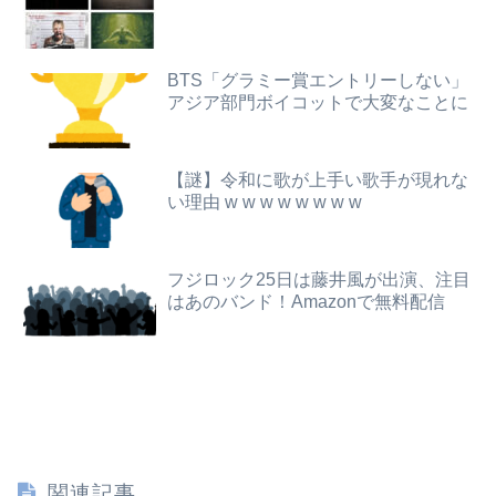
女優・南沙良（２４）「私は陰キャ。人と話したくないので家に引きこもってPCでアニメを観ていたい」
【動画】美少女4人組の20年後の姿がヤバいwwwwww
レインボー池田、アナウンサーと結婚ｗｗｗｗｗ
「外国人受け入れ反対」大幅増 若い世代で多く
BTS「グラミー賞エントリーしない」
アジア部門ボイコットで大変なことに
長瀬智也さん、バイク画像を投稿するも見た目が汚らしいとネットの女性たちから批判…謝罪
韓国サッカー協会、外国人審判を性接待で買収しまくっていた事が判明
【悲報】高市早苗に逆らった財務官僚、異例の左遷ｗｗｗｗｗｗｗｗ
【画像】抜けるヱロアニメ教えてｗｗｗｗｗ
【謎】令和に歌が上手い歌手が現れな
【悲報】ライザさん、お●ぱいを触られてしまうｗｗｗｗｗｗｗｗ
い理由 w w w w w w w w
【画像】ショタガキ、姉がエ●すぎて精通
【画像】ジェフ・ベゾスさん（資産約43兆7700億円）の嫁がコチラｗｗｗｗｗ
北朝鮮の弾道ミサイル部隊、ロシアのヴォロネジ州に展開か…北朝鮮は本質的にウクライナと戦争状態に！
フジロック25日は藤井風が出演、注目
みいちゃん、セコカンになる
はあのバンド！Amazonで無料配信
【驚愕】ボディビルダーさん、団体を移籍した途端別人になってしまう
転校生と仲良くなってその子の家に遊びに行ったら私が小さい頃に撮った写真があった
【動画】両方馬鹿（笑）ミニストップでトラックと衝突したドラレコが（ノ∇`）
長男嫁が「お姉ちゃん助けて」と電話してきた。バカトメが、雪の中うちの息子に会いに来ようとしたらしく...
関連記事