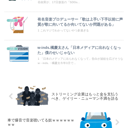
谷由実が、17日放送の『SDGs...
「外国人受け入れ反対」大幅増 若い世代で多く
【画像】抜けるヱロアニメ教えてｗｗｗｗｗ
有名音楽プロデューサー「歌は上手い下手以前に声
話題
質が歌に向いてるか向いてないか問題がある」
北朝鮮の弾道ミサイル部隊、ロシアのヴォロネジ州に展開か…北朝鮮は本質的にウクライナと戦争状態に！
1 これマジでわかってないやつ多過ぎる
【悲報】母親に生活が苦しいから50万くれって言われて断ったら縁切られたんだが
w-inds.橘慶太さん「日本メディアに出れなくなっ
話題
た」僕のせいじゃない
ちいかわの映画、ボンボンドロップシール特典パワーで脅威の盛り返しを見せる
1 「日本のメディアに出られなくなって」告白が波紋を広げそうな
w－inds.・橘慶太今年3月で...
Powered by livedoor 相互RSS
ストリーミング企業はもっと金を支払う
べき、ゲイリー・ニューマン不満を語る
車で爆音で音楽聴いてる奴ｗｗｗｗｗｗ
ｗｗ