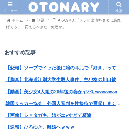
メニュー
検索
ホーム
話題
AK-69さん「テレビ出演料タダは馬鹿
げてる、、変えるべきだ、俺達が」
おすすめ記事
【悲報】ソープでイッた後に嬢の耳元で「好き」って囁く瞬間ｗｗｗｗｗｗｗｗwwww
【胸糞】北海道江別大学生殺人事件、主犯格の川口被告(19)に無期懲役の判決
【動画】美少女4人組の20年後の姿がヤバいwwwwww
韓国サッカー協会、外国人審判を性接待で買収しまくっていた事が判明
【画像】ショタガキ、姉がエ●すぎて精通
【速報】ひろゆき、離婚へｗｗｗ