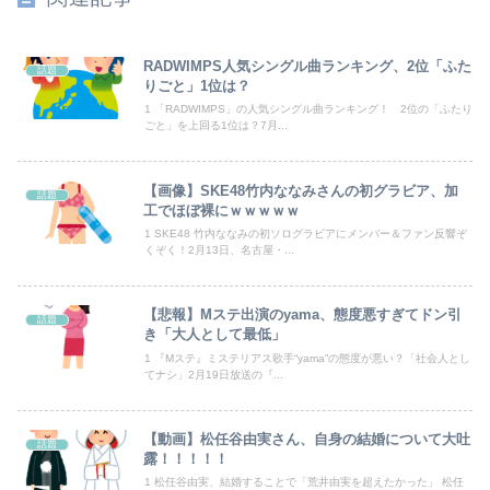
【悲報】米倉涼子さん、フライデーに不意討ちされてしまうｗｗｗｗｗ（画像あり）
【画像】どのくノ一を快楽責めしたいｗｗｗｗｗ
RADWIMPS人気シングル曲ランキング、2位「ふた
話題
りごと」1位は？
【朗報】見せブラ、流行る。
1 「RADWIMPS」の人気シングル曲ランキング！ 2位の「ふたり
ごと」を上回る1位は？7月...
【ワンピース】ゾロ「女だぞ」エネル「見ればわかる」←ここ好きすぎるｗｗｗｗｗｗｗｗｗｗｗｗｗ
【画像】SKE48竹内ななみさんの初グラビア、加
話題
お前ら米はどうやって保管してる？ワイはネットでポチったこれやで✌（※画像あり）
工でほぼ裸にｗｗｗｗｗ
1 SKE48 竹内ななみの初ソログラビアにメンバー＆ファン反響ぞ
【動画】よく助けられたな。岐阜の川で外国人が溺れてしまう事故。
くぞく！2月13日、名古屋・...
住み込み先の工場には、女性に異常なほど馴れ馴れしいおっさんがいた。周囲も困り果てていて…
【悲報】Mステ出演のyama、態度悪すぎてドン引
話題
【朗報】五百城茉央さん、めざましテレビ出演wwwwwww
き「大人として最低」
1 『Mステ』ミステリアス歌手“yama”の態度が悪い？「社会人とし
てナシ」2月19日放送の『...
【ニュース】 広島記念公園を追い出された左翼さん、流石にキモすぎて炎上
【秋田県】記者会見にオンライン出席したエリート幹部職員、バスローブ姿でタバコを吸いながら説明 県が聞き取りへ
【動画】松任谷由実さん、自身の結婚について大吐
話題
露！！！！！
後呂有紗アナ 袖口からインナーチラ見え！！
1 松任谷由実、結婚することで「荒井由実を超えたかった」 松任