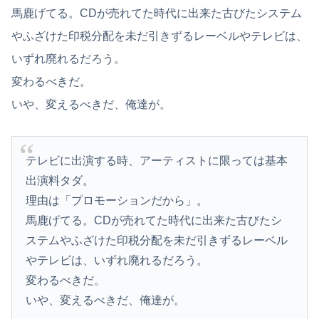
【悲報】米倉涼子さん、フライデーに不意討ちされてしまうｗｗｗｗｗ（画像あり）
馬鹿げてる。CDが売れてた時代に出来た古びたシステム
【画像】どのくノ一を快楽責めしたいｗｗｗｗｗ
やふざけた印税分配を未だ引きずるレーベルやテレビは、
いずれ廃れるだろう。
【朗報】見せブラ、流行る。
変わるべきだ。
【ワンピース】ゾロ「女だぞ」エネル「見ればわかる」←ここ好きすぎるｗｗｗｗｗｗｗｗｗｗｗｗｗ
いや、変えるべきだ、俺達が。
お前ら米はどうやって保管してる？ワイはネットでポチったこれやで✌（※画像あり）
【動画】よく助けられたな。岐阜の川で外国人が溺れてしまう事故。
テレビに出演する時、アーティストに限っては基本
住み込み先の工場には、女性に異常なほど馴れ馴れしいおっさんがいた。周囲も困り果てていて…
出演料タダ。
理由は「プロモーションだから」。
【朗報】五百城茉央さん、めざましテレビ出演wwwwwww
馬鹿げてる。CDが売れてた時代に出来た古びたシ
【ニュース】 広島記念公園を追い出された左翼さん、流石にキモすぎて炎上
ステムやふざけた印税分配を未だ引きずるレーベル
やテレビは、いずれ廃れるだろう。
【秋田県】記者会見にオンライン出席したエリート幹部職員、バスローブ姿でタバコを吸いながら説明 県が聞き取りへ
変わるべきだ。
後呂有紗アナ 袖口からインナーチラ見え！！
いや、変えるべきだ、俺達が。