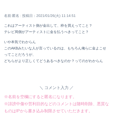
名前:
匿名
:
投稿日：2021/01/26(火) 11:14:51
これはアーティスト側が金出して、枠を買えってこと？
テレビ局側がアーティストに金を払うべきってこと？
いや本気でわからん
このAKBみたいな人が言っているのは、もちろん俺らに金よこせ
Powered by livedoor 相互RSS
ってことだろうが、
どちらがより正しくてどうあるべきなのか？ってのがわからん
コメント入力
※名前を空欄にすると匿名になります。
※誹謗中傷や営利目的などのコメントは随時削除、悪質な
ものはIPから書き込み制限させていただきます。