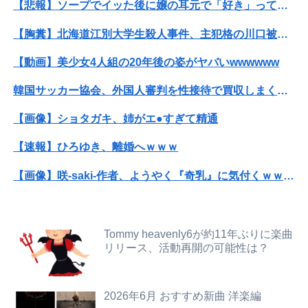
【悲報】ソープでイッた後に嬢の耳元で「好き」って囁く瞬間ｗｗｗｗｗｗｗｗwwww
長男嫁が「お姉ちゃん助けて」と電話してきた。バカトメが、雪の中うちの息子に会いに来ようとしたらしく...
【胸糞】北海道江別大学生殺人事件、主犯格の川口被告(19)に無期懲役の判決
【悲報】米倉涼子さん、フライデーに不意討ちされてしまうｗｗｗｗｗ（画像あり）
【動画】美少女4人組の20年後の姿がヤバいwwwwww
【朗報】見せブラ、流行る。
韓国サッカー協会、外国人審判を性接待で買収しまくっていた事が判明
【悲報】ソープでイッた後に嬢の耳元で「好き」って囁く瞬間ｗｗｗｗｗｗｗｗwwww
【画像】ショタガキ、姉がエ●すぎて精通
【画像】どのくノ一を快楽責めしたいｗｗｗｗｗ
【速報】ひろゆき、離婚へｗｗｗ
【動画】よく助けられたな。岐阜の川で外国人が溺れてしまう事故。
【画像】咲-saki-作者、ようやく『奇乳』に気付くｗｗｗｗ
住み込み先の工場には、女性に異常なほど馴れ馴れしいおっさんがいた。周囲も困り果てていて…
【悲報】高市早苗に逆らった財務官僚、異例の左遷ｗｗｗｗｗｗｗｗ
【朗報】五百城茉央さん、めざましテレビ出演wwwwwww
【動画】福岡の電車、複数の駅で「チンポッ❤」というアナウンスが流れ大騒ぎwwwwwwwww
Tommy heavenly6が約11年ぶりに楽曲
【秋田県】記者会見にオンライン出席したエリート幹部職員、バスローブ姿でタバコを吸いながら説明 県が聞き取りへ
リリース、活動再開の可能性は？
ホリエモン「面接でさ、納豆パックの薄いフィルムって何のために入っていの？って聞くわけ」
【胸糞】北海道江別大学生殺人事件、主犯格の川口被告(19)に無期懲役の判決
彼氏「俺の親は毒親。だから結婚しても一切関わらなくていい」私「うん」彼氏「そのかわり俺もお前の親と一切関わらない。結婚の挨拶にも行かない」私「えっ」
2026年6月 おすすめ新曲 洋楽編
【ニュース】 広島記念公園を追い出された左翼さん、流石にキモすぎて炎上