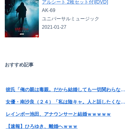
アルシート 2枚セット付)[DVD]
AK-69
ユニバーサルミュージック
2021-01-27
おすすめ記事
彼氏「俺の親は毒親。だから結婚しても一切関わらなくていい」私「うん」彼氏「そのかわり俺もお前の親と一切関わらない。結婚の挨拶にも行かない」私「えっ」
女優・南沙良（２４）「私は陰キャ。人と話したくないので家に引きこもってPCでアニメを観ていたい」
レインボー池田、アナウンサーと結婚ｗｗｗｗｗ
【速報】ひろゆき、離婚へｗｗｗ