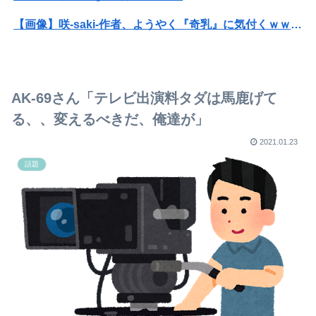
【画像】咲-saki-作者、ようやく『奇乳』に気付くｗｗｗｗ
【悲報】高市早苗に逆らった財務官僚、異例の左遷ｗｗｗｗｗｗｗｗ
【動画】福岡の電車、複数の駅で「チンポッ❤」というアナウンスが流れ大騒ぎwwwwwwwww
AK-69さん「テレビ出演料タダは馬鹿げて
ホリエモン「面接でさ、納豆パックの薄いフィルムって何のために入っていの？って聞くわけ」
る、、変えるべきだ、俺達が」
【悲報】母親に生活が苦しいから50万くれって言われて断ったら縁切られたんだが
2021.01.23
話題
ちいかわの映画、ボンボンドロップシール特典パワーで脅威の盛り返しを見せる
【画像】床屋「手は尽くしました…」なんG民「ｱｯ…ｯｽ…」
女の幸せはまともな人との結婚、だと改めて思った
「涙がとまらない」倉持由香、息子がASD告知
彼氏「俺の親は毒親。だから結婚しても一切関わらなくていい」私「うん」彼氏「そのかわり俺もお前の親と一切関わらない。結婚の挨拶にも行かない」私「えっ」
女優・南沙良（２４）「私は陰キャ。人と話したくないので家に引きこもってPCでアニメを観ていたい」