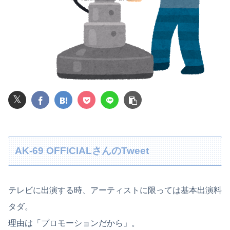
レインボー池田、アナウンサーと結婚ｗｗｗｗｗ
長瀬智也さん、バイク画像を投稿するも見た目が汚らしいとネットの女性たちから批判…謝罪
【悲報】高市早苗に逆らった財務官僚、異例の左遷ｗｗｗｗｗｗｗｗ
【悲報】ライザさん、お●ぱいを触られてしまうｗｗｗｗｗｗｗｗ
𝕏
【画像】ジェフ・ベゾスさん（資産約43兆7700億円）の嫁がコチラｗｗｗｗｗ
みいちゃん、セコカンになる
【驚愕】ボディビルダーさん、団体を移籍した途端別人になってしまう
AK-69 OFFICIALさんのTweet
転校生と仲良くなってその子の家に遊びに行ったら私が小さい頃に撮った写真があった
【動画】両方馬鹿（笑）ミニストップでトラックと衝突したドラレコが（ノ∇`）
テレビに出演する時、アーティストに限っては基本出演料
タダ。
長男嫁が「お姉ちゃん助けて」と電話してきた。バカトメが、雪の中うちの息子に会いに来ようとしたらしく...
理由は「プロモーションだから」。