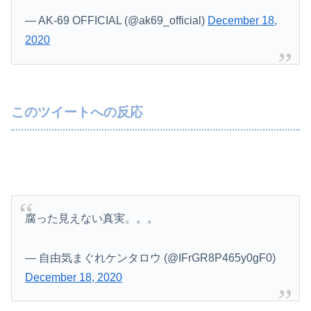
「外国人受け入れ反対」大幅増 若い世代で多く
— AK-69 OFFICIAL (@ak69_official)
December 18,
【画像】抜けるヱロアニメ教えてｗｗｗｗｗ
2020
北朝鮮の弾道ミサイル部隊、ロシアのヴォロネジ州に展開か…北朝鮮は本質的にウクライナと戦争状態に！
このツイートへの反応
腐った見えない真実。。。
— 自由気まぐれケンタロウ (@IFrGR8P465y0gF0)
December 18, 2020