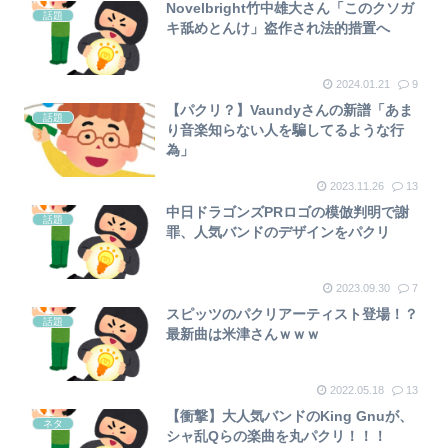
Novelbright竹中雄大さん「このクソガ
話題
キ舐めとんけ」盗作され法的措置へ
2024.01.21
9
【パクリ？】Vaundyさんの新譜「あま
話題
り音楽知らない人を騙してるような行
為」
2023.11.26
13
中日ドラゴンズPRロゴの模倣判明で謝
話題
罪、人気バンドのデザインをパクリ
2023.09.30
7
スピッツのパクリアーティスト登場！？
話題
最新曲は米津さんｗｗｗ
2022.05.18
13
【衝撃】大人気バンドのKing Gnuが、
ネタ
シャ乱Qらの楽曲を丸パクリ！！！