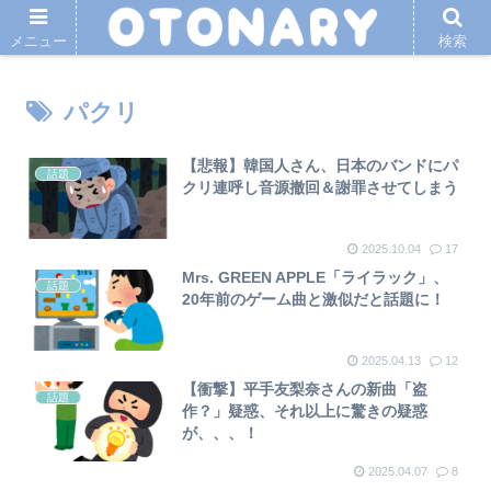
メニュー
検索
パクリ
【悲報】韓国人さん、日本のバンドにパ
話題
クリ連呼し音源撤回＆謝罪させてしまう
2025.10.04
17
Mrs. GREEN APPLE「ライラック」、
話題
20年前のゲーム曲と激似だと話題に！
2025.04.13
12
【衝撃】平手友梨奈さんの新曲「盗
話題
作？」疑惑、それ以上に驚きの疑惑
が、、、！
2025.04.07
8