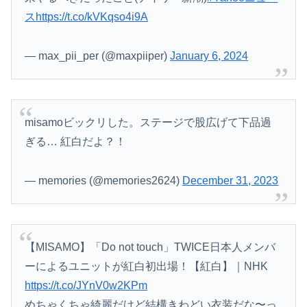
ス
https://t.co/kVKqso4i9A
— max_pii_per (@maxpiiper)
January 6, 2024
misamoビックリした。ステージで股広げて下品過
ぎる… 紅白だよ？！
— memories (@memories2624)
December 31, 2023
【MISAMO】「Do not touch」TWICE日本人メンバ
ーによるユニットが紅白初出場！【紅白】｜NHK
https://t.co/JYnV0w2KPm
めちゃくちゃ綺麗だけど結構きわどい衣装だな〜っ