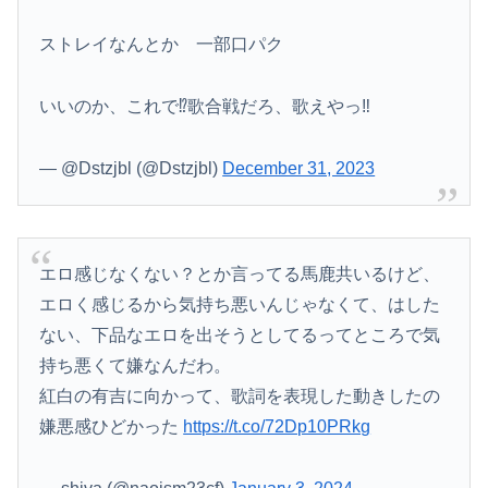
ストレイなんとか 一部口パク
いいのか、これで⁉️歌合戦だろ、歌えやっ‼️
— @Dstzjbl (@Dstzjbl)
December 31, 2023
エロ感じなくない？とか言ってる馬鹿共いるけど、
エロく感じるから気持ち悪いんじゃなくて、はした
ない、下品なエロを出そうとしてるってところで気
持ち悪くて嫌なんだわ。
紅白の有吉に向かって、歌詞を表現した動きしたの
嫌悪感ひどかった
https://t.co/72Dp10PRkg