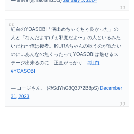
— shiva (@naoism23cf)
January 3, 2024
紅白のYOASOBI「演出めちゃくちゃ良かった」の
人と「なんだよすげぇ邪魔だよ〜」の人といるみた
いだね〜俺は後者。IKURAちゃんの歌うのが観たい
のに…あんなの無くったってYOASOBIは魅せるス
テージ出来るのに…正直がっかり
#紅白
#YOASOBI
— コージさん。 (@SdYhG3Q3J72B8pS)
December
31, 2023