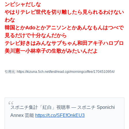
ンピシャだしな
やはりテレビ世代を切り離したら見られるわけない
わな
韓国とかAdoとかアニソンとかあんなもんはつべで
見るだけで十分なんだから
テレビ好きはみんなサブちゃん和田アキ子ハロプロ
美川憲一小林幸子の生歌がみたいんだよ
引用元: https://kizuna.5ch.net/test/read.cgi/morningcoffee/1704510954/
スポニチ集計「紅白」視聴率 ― スポニチ Sponichi
Annex 芸能
https://t.co/SFEfOnkEU3