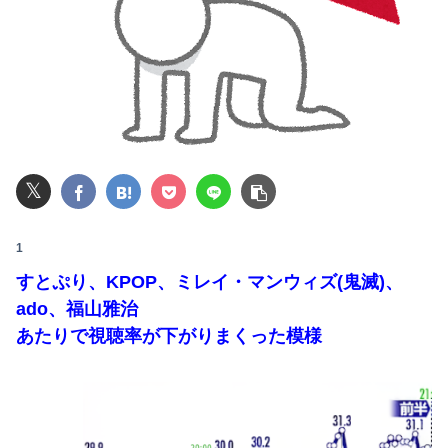
何処情報か知らんけど定期的に嘘情報を流す馬鹿がいる
【悲報】女性「男への最大ダメージはこれ」←お前ら耐えられる？
【悲報】粗品、永久追放ｗｗｗｗｗｗｗｗｗｗｗｗｗｗｗ（証拠あり）
【朗報】及川光博さん（56）結婚ｗｗｗｗｗ
𝕏
【動画】甲子園の女性審判、大誤審で炎上
【悲報】楽天モバイルさんww9月末に人権を失う模様wwwww
1
すとぷり、KPOP、ミレイ・マンウィズ(鬼滅)、
彼女と結婚の話をしていた時に言われたことが衝撃だった
ado、福山雅治
【悲報】最近のZの女の子、日本が暑すぎて薄着すぎるｗｗｗｗｗ
あたりで視聴率が下がりまくった模様
【動画】女子ビーチバレー選手「我々は純粋に競技をしてるので性的な目で見ないでください！！」
【日本横断】大型の台風15号(チャンホン)…お盆休みの天気に影響するおそれ