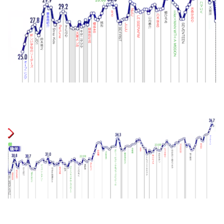
彼女と結婚の話をしていた時に言われたことが衝撃だった
昭和を代表する女優の晩年があまりにも寂しすぎる！と話題に、自身の子供を餓死する寸前までネグレクトした挙句……
【赤っ恥】「航空機事故で『搭乗者に日本人は居ない』という発表は嫌い。人間として同じ価値だと思う」→ツッコミ殺到も「自分が気に入らないと思った」と...
海外「全部日本の真似だったのか…」 日本の普通のテレビ番組が最新SNSの数十年先を行っていたと話題に
【速報】京大病院、手術ミスで『正常な脳』を摘出 → 患者は自発呼吸不可能な植物状態に
祖父が亡くなって遺品整理してたら大量の手紙が出てきた。全部同じ女性で祖父と恋愛関係だったっぽい
【AKB48】アカペラアイソレチャレンジの、こさきちゃん可愛すぎるだろ！！【近藤沙樹】
【悲報】ヤニねこで抜けるキャラ、74%が一致してしまうｗｗｗｗｗ
【悲報】消費税減税に反対している自民党議員9人が判明ｗｗｗｗｗｗ
海外「日本なんて行くんじゃなかった…」 日本を知ってしまったディズニー信者、帰国後『本家』に失望する事態に
【速報】青葉坂46、完全新規の姉妹グループか