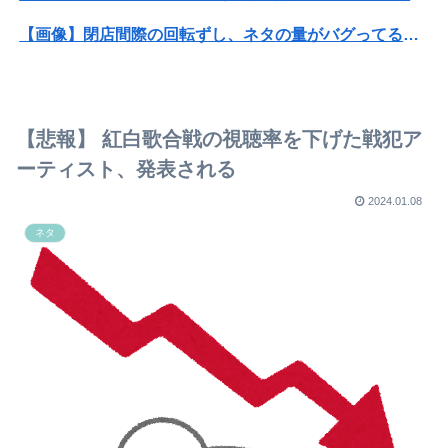
【画像】閉店間際の回転ずし、ネタの量がバグってると話題にｗｗｗｗｗ
【悲報】女性配信者「アスペの検査してみた…みんなこれわかるの？」
【悲報】粗品、永久追放ｗｗｗｗｗｗｗｗｗｗｗｗｗｗｗ（証拠あり）
【悲報】 紅白歌合戦の視聴率を下げた戦犯ア
【画像】坂口杏里、逃走してウ●カスまで晒されるｗｗｗｗｗ
ーティスト、発表される
琵琶湖三市同時花火大会、開催中止を発表 場所時刻不明・許可なし・交通整理なし・市が関与否定
2024.01.08
ネタ
【悲報】『鶏刺し』を食べた医師、全身麻痺へ
【画像】TWICE・モモ(30)、またしてもセクシーボデーを披露ｗｗｗｗｗｗｗｗ
カズレーザー、車の任意保険を巡り持論「強制しろよ！」「保険にも入れないヤツは運転すんなよ」
沖縄のラーメン二郎、台風で野菜を仕入れられず「ヤサイナシ二郎」を提供
【朗報】元日テレ女子アナ脊山麻理子さん(46)イメージDVDを出してしまう（画像・動画あり）
【画像】フォロワー580万！Z世代のカリスマ、水着写真集の発売決定wwwwwさくら、沖縄を舞台にカワイイが爆発！！！