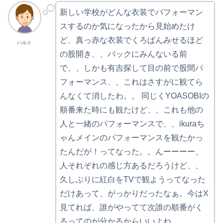
新しい学校がどんな衣装でパフォーマン
スするのか気になったから見始めたけ
ど、真っ赤な衣装でくろぱんみせるほど
ハルト
の股開き、、バックにみんないる前
で、、しかも有吉探して目の前で股間パ
フォーマンス、、これはさすがに観てら
んなくて消したわ。。 同じくYOASOBIの
順番来た時にも観たけど、、これも他の
人と一緒のパフォーマンスで、、ikuraち
ゃんメインのパフォーマンスを観たかっ
たんだが！ってなった。。んーーーー、
人それぞれの感じ方あるだろうけど、、
久しぶりに紅白をTVで観ようってなった
だけあって、がっかりだったなぁ。今はX
見てれば、誰がやってて次誰の順番がく
るってのが分かるからいいよね。