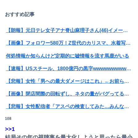
会社のカメラ部で「商品を手に持って水着お姉さんがにっこり」を撮影、だがお姉さんは素人アルバイトで親バレした結果……
おすすめ記事
【九州名物】鶏刺し食べた医師、全身麻痺へ…「死んだほうが良かったと思っていた」
熊本県知事「報道に強い不満・苦情が寄せられている」→TBSの報道特集がまさにそれな件
【朗報】元日テレ女子アナ脊山麻理子さん(46)イメージDVDを出してしまう（画像・動画あり）
【画像】フォロワー580万！Z世代のカリスマ、水着写真集の発売決定wwwwwさくら、沖縄を舞台にカワイイが爆発！！！
何処情報か知らんけど定期的に嘘情報を流す馬鹿がいる
【速報】USスチール、1800億円の黒字wwwwwwwwwwwwwwwwwwwwwwww
【悲報】女性「男への最大ダメージはこれ」←お前ら耐えられる？
【画像】閉店間際の回転ずし、ネタの量がバグってると話題にｗｗｗｗｗ
【悲報】女性配信者「アスペの検査してみた…みんなこれわかるの？」
108
【悲報】粗品、永久追放ｗｗｗｗｗｗｗｗｗｗｗｗｗｗｗ（証拠あり）
>>1
【画像】坂口杏里、逃走してウ●カスまで晒されるｗｗｗｗｗ
結局その年の視聴率を最大化しようと思ったら最小