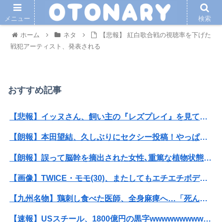
メニュー
検索
ホーム
ネタ
【悲報】 紅白歌合戦の視聴率を下げた
戦犯アーティスト、発表される
おすすめ記事
【悲報】イッヌさん、飼い主の『レズプレイ』を見てドン引き・・・
【朗報】本田望結、久しぶりにセクシー投稿！やっぱりお胸がでかかった！
【朗報】誤って脳幹を摘出された女性､重篤な植物状態だが､意識は正常で何かを思考していると判明
【画像】TWICE・モモ(30)、またしてもエチエチボデーを披露wwwwwwwwww
【九州名物】鶏刺し食べた医師、全身麻痺へ…「死んだほうが良かったと思っていた」
【速報】USスチール、1800億円の黒字wwwwwwwwwwwwwwwwwwwwwwww