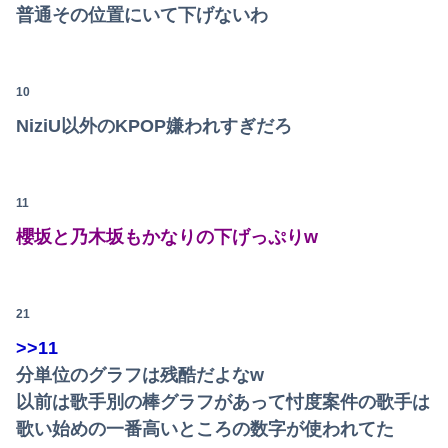
普通その位置にいて下げないわ
祖父が亡くなって遺品整理してたら大量の手紙が出てきた。全部同じ女性で祖父と恋愛関係だったっぽい
【AKB48】アカペラアイソレチャレンジの、こさきちゃん可愛すぎるだろ！！【近藤沙樹】
10
【悲報】消費税減税に反対している自民党議員9人が判明ｗｗｗｗｗｗ
Powered by livedoor 相互RSS
NiziU以外のKPOP嫌われすぎだろ
【朗報】本田望結、久しぶりにセクシー投稿！やっぱりお胸がでかかった！
【悲報】ヤニねこで抜けるキャラ、74%が一致してしまうｗｗｗｗｗ
11
【速報】青葉坂46、完全新規の姉妹グループか
櫻坂と乃木坂もかなりの下げっぷりw
【朗報】誤って脳幹を摘出された女性､重篤な植物状態だが､意識は正常で何かを思考していると判明
会社のカメラ部で「商品を手に持って水着お姉さんがにっこり」を撮影、だがお姉さんは素人アルバイトで親バレした結果……
21
>>11
【画像】TWICE・モモ(30)、またしてもエチエチボデーを披露wwwwwwwwww
分単位のグラフは残酷だよなw
【九州名物】鶏刺し食べた医師、全身麻痺へ…「死んだほうが良かったと思っていた」
以前は歌手別の棒グラフがあって忖度案件の歌手は
歌い始めの一番高いところの数字が使われてた
【九州名物】鶏刺し食べた医師、全身麻痺へ…「死んだほうが良かったと思っていた」