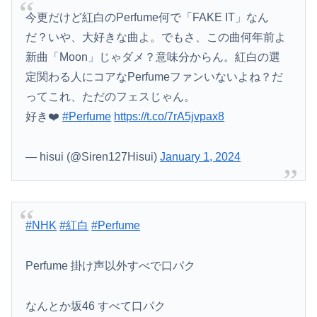
今更だけど紅白のPerfume何で「FAKE IT」なん
だ？いや、大好きな曲よ。でもさ、この曲何年前よ
新曲「Moon」じゃダメ？意味分からん。紅白の選
定関わる人にコアなPerfumeファンいないよね？だ
ってこれ、ただのフェスじゃん。
好き❤️
#Perfume
https://t.co/7rA5jvpax8
— hisui (@Siren127Hisui)
January 1, 2024
#NHK
#紅白
#Perfume
Perfume 掛け声以外すべで口パク
なんとか坂46 すべて口パク