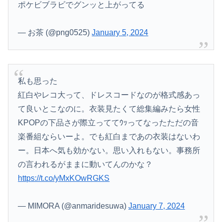
ポケビブラビでグンッと上がってる
— お茶 (@png0525)
January 5, 2024
私も思った
紅白やレコ大って、ドレスコードなのが格式感あっ
て良いとこなのに。衣装見たくて総集編みたら女性
KPOPの下品さが際立っててｳｯってなったただの音
楽番組ならいーよ。でも紅白まであの衣装はないわ
ー。日本へ気も効かない。思い入れもない。事務所
の言われるがままに動いてんのかな？
https://t.co/yMxKOwRGKS
— MIMORA (@anmaridesuwa)
January 7, 2024