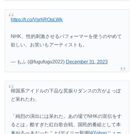
https://t.co/VprhROpLWk
NHK、性的刺激させるパフォーマーを使うのやめて
欲しい。お笑いもアーティストも。
— もふ (@fugufugu2022)
December 31, 2023
韓国系アイドルの下品な尻振りダンスの方がよっぽ
ど呆れたわ、
「純烈の演出には呆れた。あの場でNHKの宣伝をす
るとは」酷すぎた紅白歌合戦、国民的番組として本
来やるべきだったこと(デイリー新潮)
#Yahooニュー