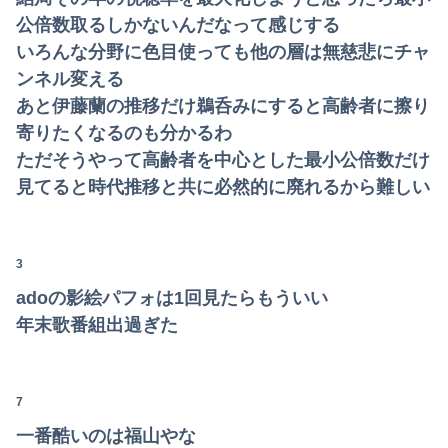
【悲報】粗品、永久追放ｗｗｗｗｗｗｗｗｗｗｗｗｗｗｗ（証拠あり）
公倍数取るしかないんだなって感じする
いろんな分野に色目使っても他の層は無慈悲にチャ
【朗報】及川光博さん（56）結婚ｗｗｗｗｗ
ンネル変える
【動画】甲子園の女性審判、大誤審で炎上
あと伊藤蘭の推移だけ鵜呑みにすると高齢者に擦り
寄りたくなるのも分かるわ
【悲報】楽天モバイルさんww9月末に人権を失う模様wwwww
ただそうやって高齢者を中心とした最小公倍数だけ
見てると時代推移と共に必然的に廃れるから難しい
彼女と結婚の話をしていた時に言われたことが衝撃だった
【日本横断】大型の台風15号(チャンホン)…お盆休みの天気に影響するおそれ
3
彼女と結婚の話をしていた時に言われたことが衝撃だった
adoの影絵パフォは1回見たらもういい
【赤っ恥】「航空機事故で『搭乗者に日本人は居ない』という発表は嫌い。人間として同じ価値だと思う」→ツッコミ殺到も「自分が気に入らないと思った」と...
年末歌番組出過ぎた
【悲報】イッヌさん、飼い主の『レズプレイ』を見てドン引き・・・
昭和を代表する女優の晩年があまりにも寂しすぎる！と話題に、自身の子供を餓死する寸前までネグレクトした挙句……
7
【速報】京大病院、手術ミスで『正常な脳』を摘出 → 患者は自発呼吸不可能な植物状態に
一番酷いのは福山やな