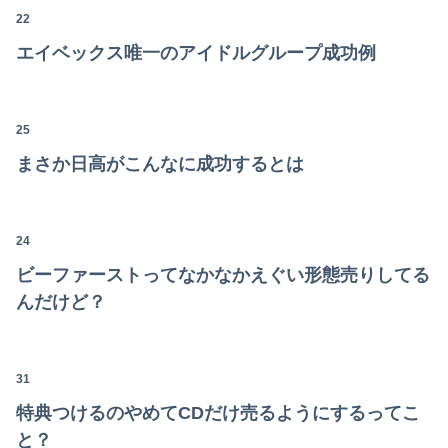
【動画】テーザー銃、けっこうエグいｗｗｗｗｗｗｗｗｗｗ
22
米上院が対ロ制裁法案を可決、ロシア産原油・天然ガス輸入上位国に最大100％関税…日本は除外の可能性！
エイベックス唯一のアイドルグループ成功例
25
まさか日高がこんなに成功するとは
24
ビーファーストってなかなかえぐい形態売りしてる
んだけど？
31
特典つけるのやめてCDだけ売るようにするってこ
と？