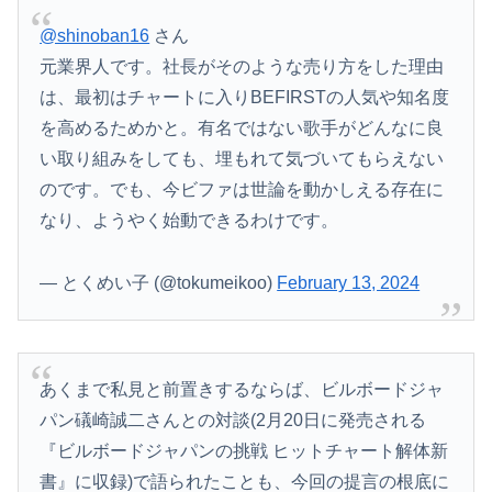
@shinoban16
さん
元業界人です。社長がそのような売り方をした理由
は、最初はチャートに入りBEFIRSTの人気や知名度
を高めるためかと。有名ではない歌手がどんなに良
い取り組みをしても、埋もれて気づいてもらえない
のです。でも、今ビファは世論を動かしえる存在に
なり、ようやく始動できるわけです。
— とくめい子 (@tokumeikoo)
February 13, 2024
あくまで私見と前置きするならば、ビルボードジャ
パン礒崎誠二さんとの対談(2月20日に発売される
『ビルボードジャパンの挑戦 ヒットチャート解体新
書』に収録)で語られたことも、今回の提言の根底に