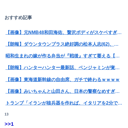
おすすめ記事
【画像】元NMB48和田海佑、贅沢ボディがスケベすぎるwwwwwwwボムの水着グラビアであざとセクシー爆発！！！
【朗報】ダウンタウンプラス絶好調の松本人志(62)、見た目がいまだにめっちゃ若々しいｗｗｗｗｗｗｗｗｗｗｗｗｗｗｗｗｗｗｗｗｗ（画像あり）
昭和生まれの嫁が作る弁当が『戦後』すぎて萎える【画像あり】
【朗報】ハンターハンター最新話、ベンジャミンが覚醒して主人公になるwwwwwwwwwww
【画像】東海道新幹線の自由席、ガチで終わるｗｗｗｗ
【画像】みいちゃんと山田さん、日本の警察なめすぎで炎上ｗｗｗｗwｗｗｗｗｗｗｗｗｗ
トランプ「イランが核兵器を作れば、イタリアを2分で消滅させる」メローニ「核を持っている国で実際に使ったアホはアメリカだけｗ」
13
【速報】USスチール、1800億円の黒字wwwwwwwwwwwwwwwwwwwwwwww
>>1
【悲報】 同人作家さん「夏コミで定規グッズ出します！」→日本に「インチ表記の定規は販売禁止」という法令があり頒布中止に