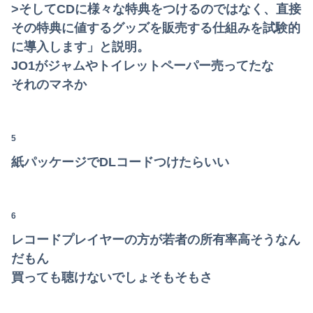
>そしてCDに様々な特典をつけるのではなく、直接
【悲報】20歳男性「年金？払わんでええやろw」→事故で手足切断、障害年金一生貰えないと知り泣く
その特典に値するグッズを販売する仕組みを試験的
に導入します」と説明。
【画像】女性、『大人のおもちゃ』を入れたままMRI検査を受けた結果 →
JO1がジャムやトイレットペーパー売ってたな
レインボー池田、超美人女子アナと結婚wwwwwww
それのマネか
【速報】USスチール、1800億円の黒字wwwwwwwwwwwwwwwwwwwwwwww
5
彼氏が私の友達を勝手に評価する。友達の写真を見せたら「この子はモテそう」「この子は彼氏できなさそう」
紙パッケージでDLコードつけたらいい
【夏はパチ屋へ】これがパチ●コ屋なら全部無料という事実ｗｗｗｗｗｗｗｗ
主人の通帳を見たら、１０年間仕送りしている女性がいた。主人に問い詰めたら、白状して...
6
【日向坂46】運動神経良い人と悪い人の対比をご覧ください…
レコードプレイヤーの方が若者の所有率高そうなん
【悲報】沖縄県議「デニー知事を支えるのは極左暴力集団！」 → デニー知事の支持母体「事実無根！」 → 県議「事実無根ではない！」ｗｗｗｗｗｗｗｗ...
だもん
買っても聴けないでしょそもそもさ
【画像】見せブラ・見せパン、過去にないレベルで流行りまくる😡
【速報】井上和の近影、マジでデカい。何がとは言わんが