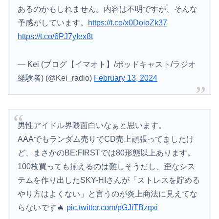
あるのかもしれません。内容は不明ですが、そんな
予感がしています。
https://t.co/x0DoioZk37
https://t.co/6PJ7yIex8t
— Kei (ブログ【イマオト】/ポッドキャスト/ラジオ
経験者) (@Kei_radio)
February 13, 2024
男性アイドル界隈面白いなぁと思います。
AAAでもランダム売りでCD売上頑張ってましたけ
ど、まさかのBE:FIRSTでは80形態以上あります。
100枚買っても揃えるのは難しそうだし、歪なシス
テムを作り出したSKY-HIさんが「ストレスを貯める
やり方はよくない」と言うのが炎上商法に見えてな
らないです🔥
pic.twitter.com/pGJiTBzqxi