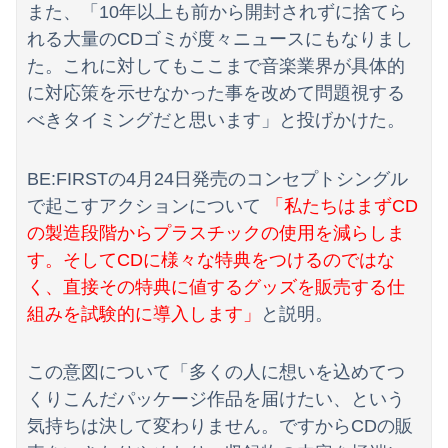
「日本では500円の商品がアメリカでは15000円だ」と物価格差を訴える声、だが売っている場所をよく検証してみると……
また、「10年以上も前から開封されずに捨てら
れる大量のCDゴミが度々ニュースにもなりまし
【滋賀】「琵琶湖三市同時花火」開催中止を発表 今後の対応は「法的専門家への相談を行いながら」3市が関与否定
た。これに対してもここまで音楽業界が具体的
米上院が対ロ制裁法案を可決、ロシア産原油・天然ガス輸入上位国に最大100％関税…日本は除外の可能性！
に対応策を示せなかった事を改めて問題視する
べきタイミングだと思います」と投げかけた。
BE:FIRSTの4月24日発売のコンセプトシングル
で起こすアクションについて
「私たちはまずCD
の製造段階からプラスチックの使用を減らしま
す。そしてCDに様々な特典をつけるのではな
く、直接その特典に値するグッズを販売する仕
組みを試験的に導入します」
と説明。
この意図について「多くの人に想いを込めてつ
くりこんだパッケージ作品を届けたい、という
気持ちは決して変わりません。ですからCDの販