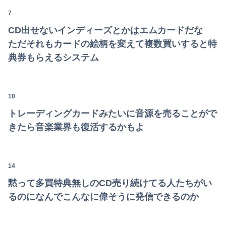
7
言うほどスーパーカブって良いバイクか？
CD出せないインディーズとかはエムカードだな
レス半年で妻の胸が小さくなった。だが突然・・・
ただそれもカードの絵柄を変えて複数買いすると特
典券もらえるシステム
森山みなみアナ、胸元から谷間を見せつけるお辞儀GIF祭り
夏の風物詩が喰い物に…隅田川花火大会で暗躍した中国人「場所取り転売ヤー」の高笑い
10
お前らはこのハンバーグ定食にいくら払える？ｗｗｗｗｗｗｗｗｗｗ
トレーディングカードみたいに音源を売ることがで
海外「日本は戦勝国なんだよ」 戦後の日本人の特別な生き様に各国から称賛の声
きたら音楽業界も復活するかもよ
日本って絶対まだ「未踏の地」あるよな？ 山奥とか
「日本では500円の商品がアメリカでは15000円だ」と物価格差を訴える声、だが売っている場所をよく検証してみると……
14
黙って多買特典無しのCD売り続けてる人たちがい
【画像】人妻ギャルママ(25)「私だって奢られたいし女扱いしてほしい。」⇒！！
るのになんでこんなに偉そうに発信できるのか
【滋賀】「琵琶湖三市同時花火」開催中止を発表 今後の対応は「法的専門家への相談を行いながら」3市が関与否定