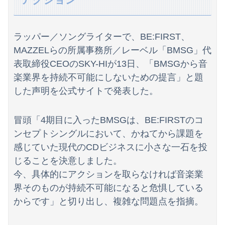
【日向坂46】運動神経良い人と悪い人の対比をご覧ください…
【速報】井上和の近影、マジでデカい。何がとは言わんが
ラッパー／ソングライターで、BE:FIRST、
【悲報】沖縄県議「デニー知事を支えるのは極左暴力集団！」 → デニー知事の支持母体「事実無根！」 → 県議「事実無根ではない！」ｗｗｗｗｗｗｗｗ...
MAZZELらの所属事務所／レーベル「BMSG」代
表取締役CEOのSKY-HIが13日、「BMSGから音
こいつは本物の天才だと思ったやつに会ったことある？
楽業界を持続不可能にしないための提言」と題
【画像】最強の休日を貼る
した声明を公式サイトで発表した。
言うほどスーパーカブって良いバイクか？
冒頭「4期目に入ったBMSGは、BE:FIRSTのコ
レス半年で妻の胸が小さくなった。だが突然・・・
ンセプトシングルにおいて、かねてから課題を
感じていた現代のCDビジネスに小さな一石を投
森山みなみアナ、胸元から谷間を見せつけるお辞儀GIF祭り
じることを決意しました。
海外「日本は戦勝国なんだよ」 戦後の日本人の特別な生き様に各国から称賛の声
今、具体的にアクションを取らなければ音楽業
界そのものが持続不可能になると危惧している
夏の風物詩が喰い物に…隅田川花火大会で暗躍した中国人「場所取り転売ヤー」の高笑い
からです」と切り出し、複雑な問題点を指摘。
【動画】「世界唯一の被爆国は日本ではなく北朝鮮」デモが開催される