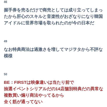
46
握手券を売るだけで商売としては成り立ってしまっ
たから肝心のスキルと音楽性がおざなりになり韓国
Powered by livedoor 相互RSS
アイドルに世界市場を取られたのが今の日本だ
49
なお特典商法は過激さを増してマジヲタから不評な
模様
50
BE：FIRSTは映像違いは当たり前で
抽選イベントシリアルだの14店舗別特典だの異常な
複数買い煽り商法やってるから
全く筋が通ってない