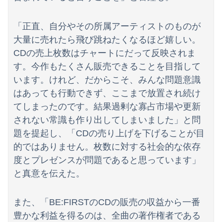
「正直、自分やその所属アーティストのものが
大量に売れたら飛び跳ねたくなるほど嬉しい。
CDの売上枚数はチャートにだって反映されま
Powered by livedoor 相互RSS
す。今作もたくさん販売できることを目指して
います。けれど、だからこそ、みんな問題意識
はあっても行動できず、ここまで放置され続け
てしまったのです。結果過剰な寡占市場や更新
されない常識も作り出してしまいました」と問
題を提起し、「CDの売り上げを下げることが目
的ではありません。枚数に対する社会的な依存
度とプレゼンスが問題であると思っています」
と真意を伝えた。
また、「BE:FIRSTのCDの販売の収益から一番
豊かな利益を得るのは、全曲の著作権者である