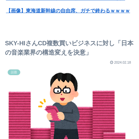
【画像】東海道新幹線の自由席、ガチで終わるｗｗｗｗ
【画像】みいちゃんと山田さん、日本の警察なめすぎで炎上ｗｗｗｗwｗｗｗｗｗｗｗｗｗ
トランプ「イランが核兵器を作れば、イタリアを2分で消滅させる」メローニ「核を持っている国で実際に使ったアホはアメリカだけｗ」
SKY-HIさんCD複数買いビジネスに対し「日本
【速報】USスチール、1800億円の黒字wwwwwwwwwwwwwwwwwwwwwwww
の音楽業界の構造変えを決意」
【悲報】琵琶湖三市同時花火大会、開催中止を発表→自治体が「そんな花火大会知らない」と公式声明
2024.02.18
話題
【ホロライブ】ラプラス・ダークネスの新衣装が最高！ルイとお揃いの神デザイン
【画像】佐々木希そっくりの女子高生ｗｗｗｗｗ
【悲報】ショートスリーパー堀大輔、1日筋トレ3回風呂に6回も入っていた
【悲報】ショートスリーパー堀大輔、1日筋トレ3回風呂に6回も入っていた
【画像】元NMB48和田海佑、贅沢ボディがスケベすぎるwwwwwwwボムの水着グラビアであざとセクシー爆発！！！
【朗報】ダウンタウンプラス絶好調の松本人志(62)、見た目がいまだにめっちゃ若々しいｗｗｗｗｗｗｗｗｗｗｗｗｗｗｗｗｗｗｗｗｗ（画像あり）