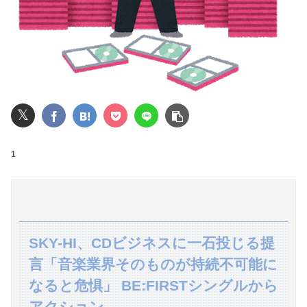
昭和生まれの嫁が作る弁当が『戦後』すぎて萎える【画像あり】
【悲報】 同人作家さん「夏コミで定規グッズ出します！」→日本に「インチ表記の定規は販売禁止」という法令があり頒布中止に
【悲報】20歳男性「年金？払わんでええやろw」→事故で手足切断、障害年金一生貰えないと知り泣く
【画像】女性、『大人のおもちゃ』を入れたままMRI検査を受けた結果 →
𝕏
レインボー池田、超美人女子アナと結婚wwwwwww
1
【速報】USスチール、1800億円の黒字wwwwwwwwwwwwwwwwwwwwwwww
彼氏が私の友達を勝手に評価する。友達の写真を見せたら「この子はモテそう」「この子は彼氏できなさそう」
【朗報】山本由伸さん、8回3失点wwwwwwwwwwwwwwwwwwww
SKY-HI、CDビジネスに一石投じる提
【夏はパチ屋へ】これがパチ●コ屋なら全部無料という事実ｗｗｗｗｗｗｗｗ
言「音楽業界そのものが持続不可能に
主人の通帳を見たら、１０年間仕送りしている女性がいた。主人に問い詰めたら、白状して...
なると危惧」 BE:FIRSTシングルから
アクション