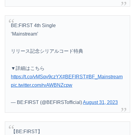
BE:FIRST 4th Single
‘Mainstream’
リリース記念シリアルコード特典
▼詳細はこちら
https://t.co/vMSqv9czYX
#BEFIRST
#BF_Mainstream
pic.twitter.com/rvAWBNZcpw
— BE:FIRST (@BEFIRSTofficial)
August 31, 2023
【BE:FIRST】