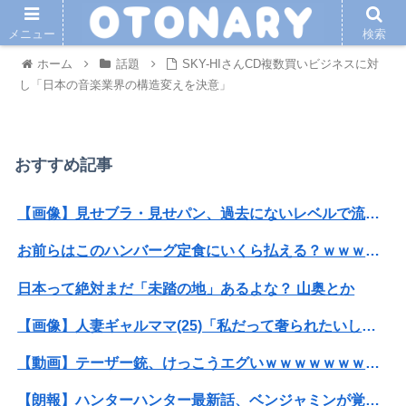
メニュー
検索
ホーム
話題
SKY-HIさんCD複数買いビジネスに対
し「日本の音楽業界の構造変えを決意」
おすすめ記事
【画像】見せブラ・見せパン、過去にないレベルで流行りまくる😡
お前らはこのハンバーグ定食にいくら払える？ｗｗｗｗｗｗｗｗｗｗ
日本って絶対まだ「未踏の地」あるよな？ 山奥とか
【画像】人妻ギャルママ(25)「私だって奢られたいし女扱いしてほしい。」⇒！！
【動画】テーザー銃、けっこうエグいｗｗｗｗｗｗｗｗｗｗ
【朗報】ハンターハンター最新話、ベンジャミンが覚醒して主人公になるwwwwwwwwwww