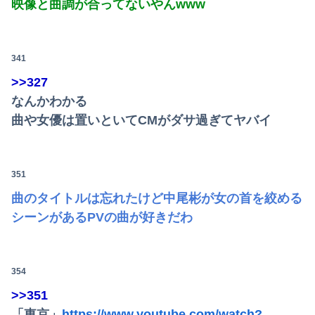
映像と曲調が合ってないやんwww
341
>>327
なんかわかる
曲や女優は置いといてCMがダサ過ぎてヤバイ
351
曲のタイトルは忘れたけど中尾彬が女の首を絞める
シーンがあるPVの曲が好きだわ
354
>>351
「東京」
https://www.youtube.com/watch?