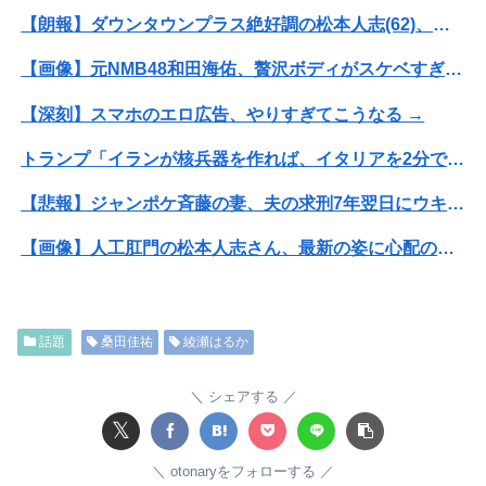
【朗報】ダウンタウンプラス絶好調の松本人志(62)、見た目がいまだにめっちゃ若々しいｗｗｗｗｗｗｗｗｗｗｗｗｗｗｗｗｗｗｗｗｗ（画像あり）
【画像】元NMB48和田海佑、贅沢ボディがスケベすぎるwwwwwwwボムの水着グラビアであざとセクシー爆発！！！
【深刻】スマホのエロ広告、やりすぎてこうなる →
トランプ「イランが核兵器を作れば、イタリアを2分で消滅させる」メローニ「核を持っている国で実際に使ったアホはアメリカだけｗ」
【悲報】ジャンポケ斉藤の妻、夫の求刑7年翌日にウキウキでInstagram更新
【画像】人工肛門の松本人志さん、最新の姿に心配の声殺到…
【緊急】AV業界、ぶっ壊れ最強が現れインフレ 環境崩壊ｗｗｗｗ
【朗報画像】めっちゃ痴漢に狙われそうなJKさん、痴漢を逮捕ｗｗｗｗｗｗｗｗｗｗｗｗｗｗ
話題
桑田佳祐
綾瀬はるか
【悲報】 幻影旅団の団長さん、激太りすると全てが台無しになる
シェアする
トランプ「イランが核兵器を作れば、イタリアを2分で消滅させる」メローニ「核を持っている国で実際に使ったアホはアメリカだけｗ」
𝕏
【朗報】瀬戸環奈さん、普通にYoutuberとして成功してしまう
otonaryをフォローする