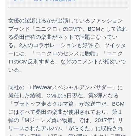
賀喜遥香 ｢さくちゃんはちいかわ｣ 遠藤さくら ｢かっきーはハチワレ｣【乃木坂46】
【放送事故】昔のドラマのレ◯プシーン、今見るとアウトすぎる・・・
女優の綾瀬はるかが出演しているファッション
激震地の熊本県氷川町に共産党、社民党、立憲民政党等の左派の救援は影すら見えず。住民苦言
ブランド「ユニクロ」のCMで、BGMとして流れ
る桑田佳祐の楽曲がネットで話題になってい
【画像】最新の広瀬すず、セクシーすぎる
る。2人のコラボレーションも好評で、ツイッタ
休日BBQ上司「ワイくん！焼肉のタレ買ってきてくれる？」ワイ「！！？」
ーには、「ユニクロのセンスに脱帽」「ユニク
ロのCM反則すぎる」などのコメントが相次いで
「昼間にあんなこと言った自分がバカ」と勝手に懺悔すら口にした営業
いる。
【画像】このレベルの貧乳ってｗｗｗ
同社の「LifeWearスペシャルアンバサダー」に
ニチレイをサイバー攻撃したハッカー集団「ランサムウェア」 個人情報など20万件以上をダークウェブ上に公開か
就任した綾瀬。CMは15日現在、第3弾となる
避難所に土足でズカズカと入ってきて勝手に動画や写真を撮影したメディア取材陣、挙句の果てに要求してきたのは……
「ブラトップ走るクルマ篇」が放送中だ。BGM
にはすべて桑田の楽曲が使用されており、第１
海外「日本人は何に使ってるんだ？」 世界的ブームの日本の食品、買ってみたものの使い道が分からない外国人が続出
弾の「Mジーンズ買い物篇」では、2017年にリ
ゲーム会社「決定ボタンは〇、キャンセルは✕、当たり前の話」→ ゲーム会社「今日から決定ボタンは✕にしまーす！！！」
リースされたアルバム「がらくた」に収録され