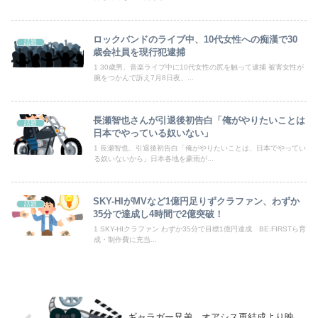
避難所に土足でズカズカと入ってきて勝手に動画や写真を撮影したメディア取材陣、挙句の果てに要求してきたのは……
海外「日本人は何に使ってるんだ？」 世界的ブームの日本の食品、買ってみたものの使い道が分からない外国人が続出
ロックバンドのライブ中、10代女性への痴漢で30
話題
歳会社員を現行犯逮捕
ゲーム会社「決定ボタンは〇、キャンセルは✕、当たり前の話」→ ゲーム会社「今日から決定ボタンは✕にしまーす！！！」
1 30歳男、音楽ライブ中に10代女性の尻を触って逮捕 被害女性が
腕をつかんで訴え7月8日夜、...
浦野芽良アナ ピタピタ透けニットの乗せ乳！！【GIF動画あり】
新しい税を考えて日本を良くするスレ
長瀬智也さんが引退後初告白「俺がやりたいことは
話題
日本でやっている奴いない」
【悲報】スマホゲー業界、「サ終」だらけでオワコン化が進んでしまうｗｗｗｗ
1 長瀬智也、引退後初告白「俺がやりたいことは、日本でやってい
る奴いないから」日本各地を豪雨が...
【悲報】長渕剛、震災後の熊本ライブを予定どおり開催「強い決意」寄付も表明
SKY-HIがMVなど1億円足りずクラファン、わずか
【画像】アナウンサーさん(26)、地上波で自前のJKコスプレを披露ｗｗｗｗｗｗｗｗｗｗｗｗｗｗｗｗ
話題
35分で達成し4時間で2億突破！
1 SKY-HIクラファン わずか35分で目標1億円達成 BE:FIRSTら育
成・制作費に充当...
Powered by livedoor 相互RSS
ギャラガー兄弟、オアシス再結成より映