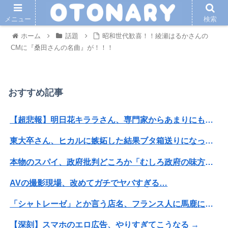
メニュー
検索
ホーム
話題
昭和世代歓喜！！綾瀬はるかさんの
CMに『桑田さんの名曲』が！！！
おすすめ記事
【超悲報】明日花キララさん、専門家からあまりにも非情な一言を告げられる
東大卒さん、ヒカルに嫉妬した結果ブタ箱送りになってしまう…
本物のスパイ、政府批判どころか「むしろ政府の味方」を演じて潜伏することが判明
AVの撮影現場、改めてガチでヤバすぎる…
「シャトレーゼ」とか言う店名、フランス人に馬鹿にされまくる
【深刻】スマホのエロ広告、やりすぎてこうなる →