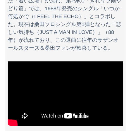
た「若い広場」が流れ、第2弾の「きれリラ雨や
浦野芽良アナ ピタピタ透けニットの乗せ乳！！【GIF動画あり】
どり篇」では、1988年発売のシングル「いつか
新しい税を考えて日本を良くするスレ
何処かで（I FEEL THE ECHO）」とコラボし
た。現在は桑田ソロシングル第1弾となった「悲
【悲報】スマホゲー業界、「サ終」だらけでオワコン化が進んでしまうｗｗｗｗ
しい気持ち（JUST A MAN IN LOVE）」（88
年）が流れており、この選曲に往年のサザンオ
ールスターズ＆桑田ファンが歓喜している。