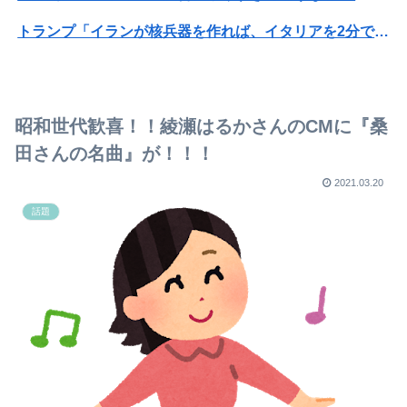
トランプ「イランが核兵器を作れば、イタリアを2分で消滅させる」メローニ「核を持っている国で実際に使ったアホはアメリカだけｗ」
【悲報】ジャンポケ斉藤の妻、夫の求刑7年翌日にウキウキでInstagram更新
【画像】人工肛門の松本人志さん、最新の姿に心配の声殺到…
昭和世代歓喜！！綾瀬はるかさんのCMに『桑
【緊急】AV業界、ぶっ壊れ最強が現れインフレ 環境崩壊ｗｗｗｗ
田さんの名曲』が！！！
【悲報】長渕剛、震災後の熊本ライブを予定どおり開催「強い決意」寄付も表明
2021.03.20
話題
【画像】アナウンサーさん(26)、地上波で自前のJKコスプレを披露ｗｗｗｗｗｗｗｗｗｗｗｗｗｗｗｗ
【朗報】Forbes「初代Nintendo Switch、PS2の記録更新に王手 世界一まで残り150万台」★2
【8月】更年期の方だけで励まし合いたい
米記者「レイエスに興味を示してる球団は阪神、楽天、DeNA、巨人、オリックス」
職場で電話を取った新入社員の女子がヒワイなことを言われてショックを受けたことがあった
【朗報】ダウンタウンプラス絶好調の松本人志(62)、見た目がいまだにめっちゃ若々しいｗｗｗｗｗｗｗｗｗｗｗｗｗｗｗｗｗｗｗｗｗ（画像あり）