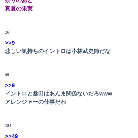
祭りのあと
トランプ「イランが核兵器を作れば、イタリアを2分で消滅させる」メローニ「核を持っている国で実際に使ったアホはアメリカだけｗ」
真夏の果実
【朗報】瀬戸環奈さん、普通にYoutuberとして成功してしまう
【画像】女さん「貧乳だから男水着で市民プールいったら周りがコソコソしだしてやばいwwwwwwww」5万いいね
16
彼氏が私の友達を勝手に評価する。友達の写真を見せたら「この子はモテそう」「この子は彼氏できなさそう」
>>9
悲しい気持ちのイントロは小林武史節だな
第76回NHK杯２回戦第１局 菅井竜也八段 対 大橋貴洸七段
転校生と仲良くなってその子の家に遊びに行ったら私が小さい頃に撮った写真があった
49
賀喜遥香 ｢さくちゃんはちいかわ｣ 遠藤さくら ｢かっきーはハチワレ｣【乃木坂46】
>>9
激震地の熊本県氷川町に共産党、社民党、立憲民政党等の左派の救援は影すら見えず。住民苦言
イントロと桑田はあんま関係ないだろwww
アレンジャーの仕事だわ
【超悲報】明日花キララさん、専門家からあまりにも非情な一言を告げられる
【放送事故】昔のドラマのレ◯プシーン、今見るとアウトすぎる・・・
184
休日BBQ上司「ワイくん！焼肉のタレ買ってきてくれる？」ワイ「！！？」
>>49