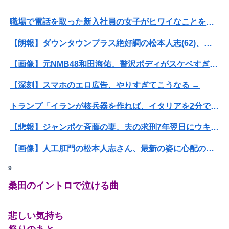
職場で電話を取った新入社員の女子がヒワイなことを言われてショックを受けたことがあった
【朗報】ダウンタウンプラス絶好調の松本人志(62)、見た目がいまだにめっちゃ若々しいｗｗｗｗｗｗｗｗｗｗｗｗｗｗｗｗｗｗｗｗｗ（画像あり）
【画像】元NMB48和田海佑、贅沢ボディがスケベすぎるwwwwwwwボムの水着グラビアであざとセクシー爆発！！！
【深刻】スマホのエロ広告、やりすぎてこうなる →
トランプ「イランが核兵器を作れば、イタリアを2分で消滅させる」メローニ「核を持っている国で実際に使ったアホはアメリカだけｗ」
【悲報】ジャンポケ斉藤の妻、夫の求刑7年翌日にウキウキでInstagram更新
【画像】人工肛門の松本人志さん、最新の姿に心配の声殺到…
9
【緊急】AV業界、ぶっ壊れ最強が現れインフレ 環境崩壊ｗｗｗｗ
桑田のイントロで泣ける曲
【朗報画像】めっちゃ痴漢に狙われそうなJKさん、痴漢を逮捕ｗｗｗｗｗｗｗｗｗｗｗｗｗｗ
【悲報】 幻影旅団の団長さん、激太りすると全てが台無しになる
悲しい気持ち