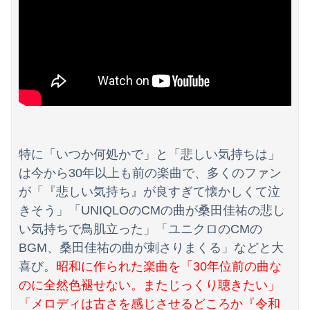
Powered by livedoor 相互RSS
特に「いつか何処かで」と「悲しい気持ちは」
は今から30年以上も前の楽曲で、多くのファン
が「『悲しい気持ち』が良すぎて懐かしくて泣
きそう」「UNIQLOのCMの曲が桑田佳祐の悲し
い気持ちで鳥肌立った」「ユニクロのCMの
BGM、桑田佳祐の曲が刺さりまくる」などと大
喜び。
昭和に作られた楽曲を「30年位前の曲な
のに全然色褪せない。またじっくり聴きたい」
「メロディは古さを感じさせるどころか『令和