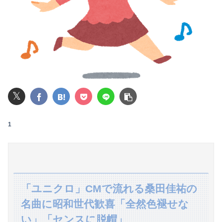
【画像】元NMB48和田海佑、贅沢ボディがスケベすぎるwwwwwwwボムの水着グラビアであざとセクシー爆発！！！
【朗報画像】めっちゃ痴漢に狙われそうなJKさん、痴漢を逮捕ｗｗｗｗｗｗｗｗｗｗｗｗｗｗ
【悲報】 幻影旅団の団長さん、激太りすると全てが台無しになる
トランプ「イランが核兵器を作れば、イタリアを2分で消滅させる」メローニ「核を持っている国で実際に使ったアホはアメリカだけｗ」
𝕏
【朗報】瀬戸環奈さん、普通にYoutuberとして成功してしまう
【画像】女さん「貧乳だから男水着で市民プールいったら周りがコソコソしだしてやばいwwwwwwww」5万いいね
1
携帯ブラックの日本人が急増ｗｗｗｗｗｗｗｗｗｗ全国に４００万人
彼氏が私の友達を勝手に評価する。友達の写真を見せたら「この子はモテそう」「この子は彼氏できなさそう」
第76回NHK杯２回戦第１局 菅井竜也八段 対 大橋貴洸七段
「ユニクロ」CMで流れる桑田佳祐の
名曲に昭和世代歓喜「全然色褪せな
転校生と仲良くなってその子の家に遊びに行ったら私が小さい頃に撮った写真があった
い」「センスに脱帽」