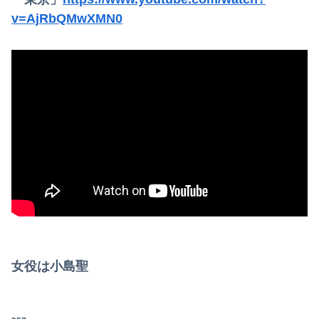
v=AjRbQMwXMN0
女役は小島聖