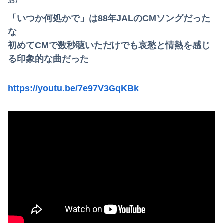
357
「いつか何処かで」は88年JALのCMソングだった
な
初めてCMで数秒聴いただけでも哀愁と情熱を感じ
る印象的な曲だった
https://youtu.be/7e97V3GqKBk