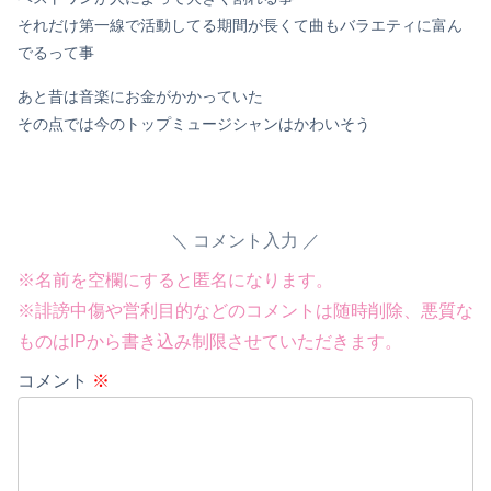
それだけ第一線で活動してる期間が長くて曲もバラエティに富ん
でるって事
あと昔は音楽にお金がかかっていた
その点では今のトップミュージシャンはかわいそう
コメント入力
※名前を空欄にすると匿名になります。
※誹謗中傷や営利目的などのコメントは随時削除、悪質な
ものはIPから書き込み制限させていただきます。
Powered by livedoor 相互RSS
コメント
※