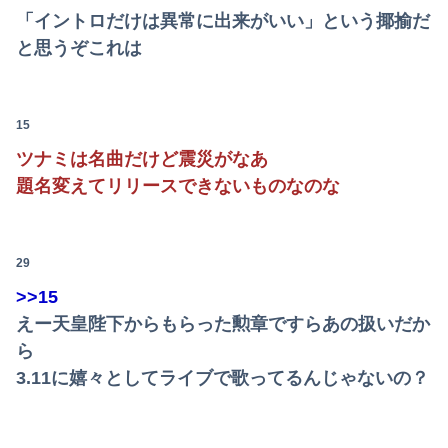
「昼間にあんなこと言った自分がバカ」と勝手に懺悔すら口にした営業
「イントロだけは異常に出来がいい」という揶揄だ
と思うぞこれは
【画像】このレベルの貧乳ってｗｗｗ
避難所に土足でズカズカと入ってきて勝手に動画や写真を撮影したメディア取材陣、挙句の果てに要求してきたのは……
15
東大卒さん、ヒカルに嫉妬した結果ブタ箱送りになってしまう…
ツナミは名曲だけど震災がなあ
ニチレイをサイバー攻撃したハッカー集団「ランサムウェア」 個人情報など20万件以上をダークウェブ上に公開か
題名変えてリリースできないものなのな
本物のスパイ、政府批判どころか「むしろ政府の味方」を演じて潜伏することが判明
ゲーム会社「決定ボタンは〇、キャンセルは✕、当たり前の話」→ ゲーム会社「今日から決定ボタンは✕にしまーす！！！」
29
>>15
AVの撮影現場、改めてガチでヤバすぎる…
えー天皇陛下からもらった勲章ですらあの扱いだか
新しい税を考えて日本を良くするスレ
ら
3.11に嬉々としてライブで歌ってるんじゃないの？
「シャトレーゼ」とか言う店名、フランス人に馬鹿にされまくる
【悲報】スマホゲー業界、「サ終」だらけでオワコン化が進んでしまうｗｗｗｗ