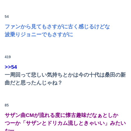
54
ファンから見てもさすがに古く感じるけどな
波乗りジョニーでもさすがに
419
>>54
一周回って悲しい気持ちとかは今の十代は桑田の新
曲だと思ったんじゃね？
85
サザン曲CMが流れる度に懐古趣味だなぁとしか
つーか「サザンとドリカム流しときゃいい」みたい
Powered by livedoor 相互RSS
なw