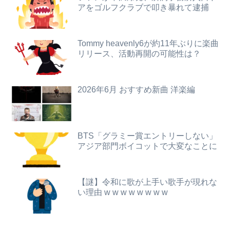
アをゴルフクラブで叩き暴れて逮捕
【緊急】AV業界、ぶっ壊れ最強が現れインフレ 環境崩壊ｗｗｗｗ
避難所に土足でズカズカと入ってきて勝手に動画や写真を撮影したメディア取材陣、挙句の果てに要求してきたのは……
職場で電話を取った新入社員の女子がヒワイなことを言われてショックを受けたことがあった
東大卒さん、ヒカルに嫉妬した結果ブタ箱送りになってしまう…
Tommy heavenly6が約11年ぶりに楽曲
リリース、活動再開の可能性は？
【朗報】ダウンタウンプラス絶好調の松本人志(62)、見た目がいまだにめっちゃ若々しいｗｗｗｗｗｗｗｗｗｗｗｗｗｗｗｗｗｗｗｗｗ（画像あり）
ニチレイをサイバー攻撃したハッカー集団「ランサムウェア」 個人情報など20万件以上をダークウェブ上に公開か
【画像】元NMB48和田海佑、贅沢ボディがスケベすぎるwwwwwwwボムの水着グラビアであざとセクシー爆発！！！
本物のスパイ、政府批判どころか「むしろ政府の味方」を演じて潜伏することが判明
2026年6月 おすすめ新曲 洋楽編
【朗報画像】めっちゃ痴漢に狙われそうなJKさん、痴漢を逮捕ｗｗｗｗｗｗｗｗｗｗｗｗｗｗ
ゲーム会社「決定ボタンは〇、キャンセルは✕、当たり前の話」→ ゲーム会社「今日から決定ボタンは✕にしまーす！！！」
【悲報】 幻影旅団の団長さん、激太りすると全てが台無しになる
AVの撮影現場、改めてガチでヤバすぎる…
BTS「グラミー賞エントリーしない」
トランプ「イランが核兵器を作れば、イタリアを2分で消滅させる」メローニ「核を持っている国で実際に使ったアホはアメリカだけｗ」
新しい税を考えて日本を良くするスレ
アジア部門ボイコットで大変なことに
【朗報】瀬戸環奈さん、普通にYoutuberとして成功してしまう
「シャトレーゼ」とか言う店名、フランス人に馬鹿にされまくる
【謎】令和に歌が上手い歌手が現れな
【画像】女さん「貧乳だから男水着で市民プールいったら周りがコソコソしだしてやばいwwwwwwww」5万いいね
【悲報】スマホゲー業界、「サ終」だらけでオワコン化が進んでしまうｗｗｗｗ
い理由 w w w w w w w w
携帯ブラックの日本人が急増ｗｗｗｗｗｗｗｗｗｗ全国に４００万人
彼氏が私の友達を勝手に評価する。友達の写真を見せたら「この子はモテそう」「この子は彼氏できなさそう」