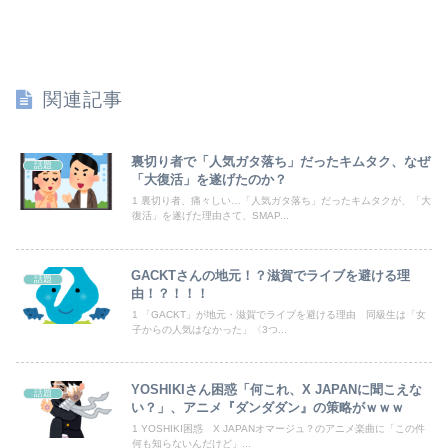
第76回NHK杯２回戦第１局 菅井竜也八段 対 大橋貴洸七段
転校生と仲良くなってその子の家に遊びに行ったら私が小さい頃に撮った写真があった
関連記事
賀喜遥香 ｢さくちゃんはちいかわ｣ 遠藤さくら ｢かっきーはハチワレ｣【乃木坂46】
【放送事故】昔のドラマのレ◯プシーン、今見るとアウトすぎる・・・
裏切り者で「人気ガタ落ち」だったキムタク、なぜ
話題
「大復活」を遂げたのか？
激震地の熊本県氷川町に共産党、社民党、立憲民政党等の左派の救援は影すら見えず。住民苦言
1 裏切り者、痛々しい…「人気ガタ落ち」だったキムタクが、「大
復活」を遂げた理由さて、SMAP...
【画像】最新の広瀬すず、セクシーすぎる
GACKTさんの地元！？滋賀でライブを避ける理
話題
休日BBQ上司「ワイくん！焼肉のタレ買ってきてくれる？」ワイ「！！？」
由！？！！！
1 「GACKT」が地元・滋賀でライブを避ける理由 同級生は「女
「昼間にあんなこと言った自分がバカ」と勝手に懺悔すら口にした営業
子からの人気はなかった」〈3つ...
【画像】このレベルの貧乳ってｗｗｗ
YOSHIKIさん困惑「何これ、X JAPANに聞こえな
話題
ニチレイをサイバー攻撃したハッカー集団「ランサムウェア」 個人情報など20万件以上をダークウェブ上に公開か
い？」、アニメ『ダンダダン』の策略がｗｗｗ
1 YOSHIKI困惑 X JAPANオマージュ？のアニメ楽曲に「この件
何も知らないんだけど」...