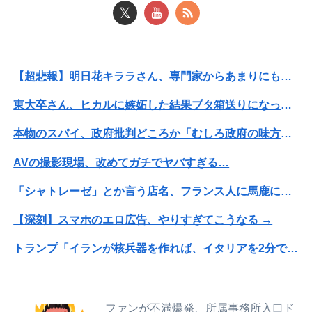
𝕏
【画像】女さん「貧乳だから男水着で市民プールいったら周りがコソコソしだしてやばいwwwwwwww」5万いいね
彼氏が私の友達を勝手に評価する。友達の写真を見せたら「この子はモテそう」「この子は彼氏できなさそう」
【超悲報】明日花キララさん、専門家からあまりにも非情な一言を告げられる
第76回NHK杯２回戦第１局 菅井竜也八段 対 大橋貴洸七段
東大卒さん、ヒカルに嫉妬した結果ブタ箱送りになってしまう…
転校生と仲良くなってその子の家に遊びに行ったら私が小さい頃に撮った写真があった
本物のスパイ、政府批判どころか「むしろ政府の味方」を演じて潜伏することが判明
賀喜遥香 ｢さくちゃんはちいかわ｣ 遠藤さくら ｢かっきーはハチワレ｣【乃木坂46】
AVの撮影現場、改めてガチでヤバすぎる…
激震地の熊本県氷川町に共産党、社民党、立憲民政党等の左派の救援は影すら見えず。住民苦言
「シャトレーゼ」とか言う店名、フランス人に馬鹿にされまくる
【超悲報】明日花キララさん、専門家からあまりにも非情な一言を告げられる
【深刻】スマホのエロ広告、やりすぎてこうなる →
【放送事故】昔のドラマのレ◯プシーン、今見るとアウトすぎる・・・
トランプ「イランが核兵器を作れば、イタリアを2分で消滅させる」メローニ「核を持っている国で実際に使ったアホはアメリカだけｗ」
休日BBQ上司「ワイくん！焼肉のタレ買ってきてくれる？」ワイ「！！？」
【悲報】ジャンポケ斉藤の妻、夫の求刑7年翌日にウキウキでInstagram更新
「昼間にあんなこと言った自分がバカ」と勝手に懺悔すら口にした営業
【画像】人工肛門の松本人志さん、最新の姿に心配の声殺到…
【画像】このレベルの貧乳ってｗｗｗ
ファンが不満爆発、所属事務所入口ド