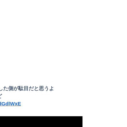
彼がうちの老犬を仰向けにしてお腹を踏んだ。そして「俺が一番偉いってわかって、おとなしくしてるだろ」と…
ら素材を提供してしまう
【画像】ギャルさん、世界中に発信してる意識ゼロで修学旅行の宿をSNS公開してしまうｗｗｗ 【Pickup08082952】
告白したシーンを完全再現wwwwwww
慶の方が上！」←これｗｗｗｗ
民から新社会人の初ボーナスくらいしかないと笑われる
場させてから駄作になった作品ｗｗｗｗｗ
した側が駄目だと思うよ
ど
1dGdlWxE
！」←こいつの目的ｗ
「これを肯定的に書くとか頭がどうかしてるのか？」と某メディアの焚書称賛記事にツッコミ殺到、自分で本屋を作るとかそういう話かと思ったら……