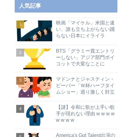
人気記事
映画「マイケル」米国と違
い、誰も立ち上がらない踊
らない日本にイライラ
BTS「グラミー賞エントリ
ーしない」アジア部門ボイ
コットで大変なことに
マドンナとジャスティン・
ビーバー「Ｗ杯ハーフタイ
ムショー」巡り激しく対立
【謎】令和に歌が上手い歌
手が現れない理由 w w w w
w w w w
America's Got Talent出演の