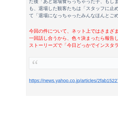
た後「あと退場食らっちゃった子、もし
も、退場した観客たちは「スタッフに止め
て「退場になっちゃったみんなほんとご
今回の件について、ネット上ではさまざまな声
【悲報】葬送のフリーレンとかいうアウラを退
一回話し合うから、色々決まったら報告し
EVって中国のせいで完全に終わったよな
ストーリーズで「今日どっかでインスタ
https://news.yahoo.co.jp/articles/2fab