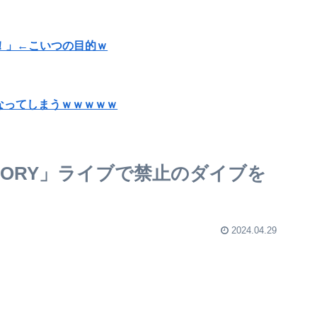
！」←こいつの目的ｗ
なってしまうｗｗｗｗｗ
ヤバい薬”が日本では平気で処方されてる」
 STORY」ライブで禁止のダイブを
して闇深エロ番組ｗｗｗｗ
、重岡は第1子誕生も発表
2024.04.29
プレしてみた結果」⇒！！
阪神・藤川監督 １１日からの同率首位巨人との３連戦へ「敵は内にあり。自分たちのチームをしっかりやっていく」
ｗｗｗｗｗｗｗｗ(画像あり)