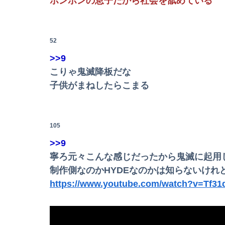
ボンボンの息子だから社会を舐めている
【画像】サンモニの女子アナさん、日曜の朝か
52
>>9
こりゃ鬼滅降板だな
【画像】あだち充、タッチの上杉達也が浅倉南に
子供がまねしたらこまる
【悲報】学歴厨「文系なら地方旧帝大よりも早
【悲報】ラッパーさん、札束披露するもネット
105
【悲報】葬送のフリーレンとかいうアウラを退
>>9
寧ろ元々こんな感じだったから鬼滅に起用
【画像】tuki.、お〇ぱいの始まり解禁
制作側なのかHYDEなのかは知らないけれ
EVって中国のせいで完全に終わったよな
https://www.youtube.com/watch?v=Tf3
【謎】女「43億円注文して……キャンセルっと