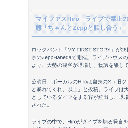
【サモーン】鮭を『普通に焼く』以外で美味し
マイファスHiro ライブで禁
DVが当たり前だった父は母と別居したとたん
態「ちゃんとZeppと話し合う」
賀喜遥香 ｢さくちゃんはちいかわ｣ 遠藤さくら 
「楽だけど年収800万超える仕事」がこれらし
ロックバンド「MY FIRST STORY」が26日、「
京のZeppHanedaで開催。ライブハ
より、大勢の観客が退場し、物議を醸し
海外「日本人はなんて気高いんだ！」 英高級
カツ丼屋さん「あかん、カツ丼が美味しすぎる
公演日、ボーカルのHiroは自身のX（
ど暴れてくれ。以上」と投稿。ライブは
この前森に行ったらちっちゃいウリボー見つけ
としているダイブをする客が続出し、退場
された。
【画像】サンモニの女子アナさん、日曜の朝か
ライブの中で、Hiroがダイブを煽る発言
【悲報】学歴厨「文系なら地方旧帝大よりも早