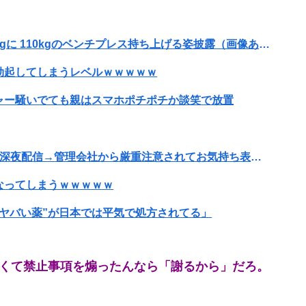
【朗報】寺田心、週6ジム通いで体重62kg→82kgに 110kgのベンチプレス持ち上げる姿披露（画像あり）
勃起してしまうレベルｗｗｗｗｗ
ャー騒いでても親はスマホポチポチか談笑で放置
【悲報】ゲーム配信者さん、家賃8万円の部屋で深夜配信→管理会社から厳重注意されてお気持ち表明ｗｗｗ
なってしまうｗｗｗｗｗ
ヤバい薬”が日本では平気で処方されてる」
なくて禁止事項を煽ったんなら「謝るから」だろ。
して闇深エロ番組ｗｗｗｗ
【画像】赤ちゃんを遺棄して逮捕の女さん(23)、公表された美人すぎるご尊顔がこちら⇒ｗｗｗｗｗｗｗｗｗｗ