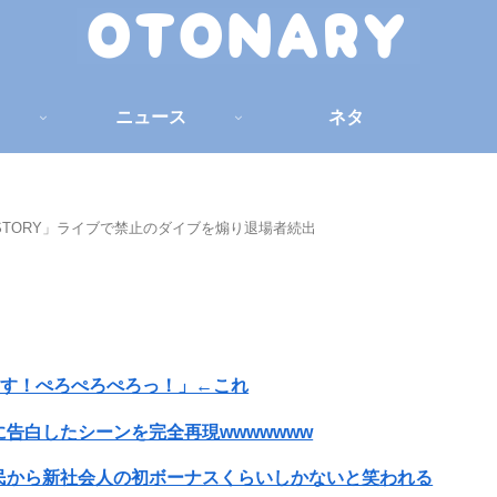
ニュース
ネタ
T STORY」ライブで禁止のダイブを煽り退場者続出
ます！ぺろぺろぺろっ！」←これ
告白したシーンを完全再現wwwwwww
民から新社会人の初ボーナスくらいしかないと笑われる