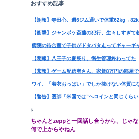
おすすめ記事
【衝撃】ジャンポケ斎藤の犯行、生々しすぎて
病院の待合室で子供がドタバタ走ってギャーギ
【悲報】八王子の夏祭り、衛生管理終わってた
ワイ、「着衣おっばい」でしか抜けない体質に
【警告】医師「米国では”ヘロインと同じくらい
【衝撃】34歳ニート、『エロ漫画』で人生逆転
6
ちゃんとzeppと一回話し合うから、じゃ
【放送事故】フジテレビ、女子大生を大量投入
何で上からやねん