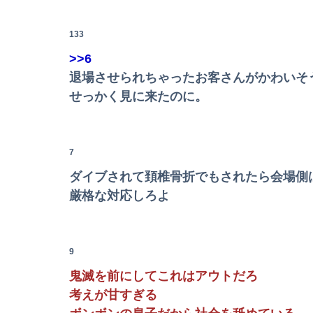
ワイ、「着衣おっばい」でしか抜けない体質に
133
【動画】甲子園の女性審判、大誤審で炎上
>>6
退場させられちゃったお客さんがかわいそ
【速報】ワイ（25）、営業から工場のラインへ
せっかく見に来たのに。
【サモーン】鮭を『普通に焼く』以外で美味し
7
Powered by livedoor 相互RSS
DVが当たり前だった父は母と別居したとたん
ダイブされて頚椎骨折でもされたら会場側
賀喜遥香 ｢さくちゃんはちいかわ｣ 遠藤さくら 
厳格な対応しろよ
【GIF】最近のAV「汚いおっさんがマ○コ舐め
9
鬼滅を前にしてこれはアウトだろ
「楽だけど年収800万超える仕事」がこれらし
考えが甘すぎる
この前森に行ったらちっちゃいウリボー見つけ