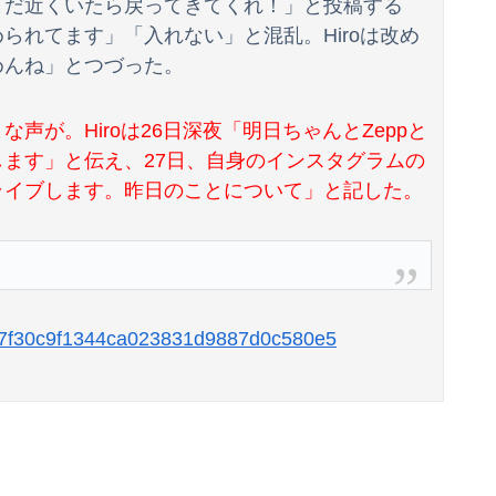
まだ近くいたら戻ってきてくれ！」と投稿する
られてます」「入れない」と混乱。Hiroは改め
【画像】ギャルさん、世界中に発信してる意識ゼロで修学旅行の宿をSNS公開してしまうｗｗｗ 【Pickup08082952】
めんね」とつづった。
【急増】「外国人受け入れ反対」56.3％に わずか2年で20.7ポイント増、東大調査「若い世代ほど増加」
が。Hiroは26日深夜「明日ちゃんとZeppと
場させてから駄作になった作品ｗｗｗｗｗ
ます」と伝え、27日、自身のインスタグラムの
ライブします。昨日のことについて」と記した。
「これを肯定的に書くとか頭がどうかしてるのか？」と某メディアの焚書称賛記事にツッコミ殺到、自分で本屋を作るとかそういう話かと思ったら……
15227f30c9f1344ca023831d9887d0c580e5