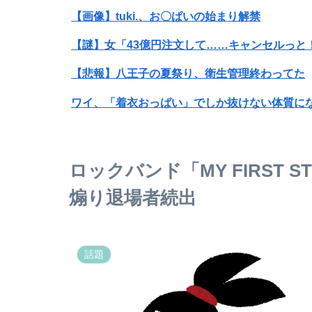
【画像】tuki.、お〇ぱいの始まり解禁
【謎】女「43億円注文して……キャンセルっと
【悲報】八王子の夏祭り、衛生管理終わってた
ワイ、「着衣おっばい」でしか抜けない体質に
【警告】医師「米国では”ヘロインと同じくらい
【衝撃】34歳ニート、『エロ漫画』で人生逆転
ロックバンド「MY FIRST
【放送事故】フジテレビ、女子大生を大量投入
煽り退場者続出
【衝撃】WEST.重岡大毅＆濵田崇裕が同時結婚
【画像】アメリカ人「葬送のフリーレンのコス
話題
【朗報】ヒロアカのこの女の子、くっそ可愛いｗ