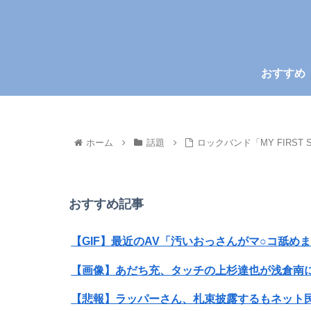
おすすめ
ホーム
話題
ロックバンド「MY FIRS
おすすめ記事
【GIF】最近のAV「汚いおっさんがマ○コ舐め
【画像】あだち充、タッチの上杉達也が浅倉南に
【悲報】ラッパーさん、札束披露するもネット