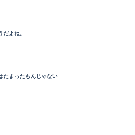
なってしまうｗｗｗｗｗ
うだよね。
異動した結果・・・・・・
祟る神様は本当に怖いのか？ 滝川クリステルはお茶とお菓子でなだめられる 滝川氏シリーズ傑作5選
く食べる方法
憑き物が落ちたみたいに落ち着いた
はたまったもんじゃない
｢かっきーはハチワレ｣【乃木坂46】
「アニソン盆祭りで日本の品格が落ちた」と酷評した元女優、「あんたが品格を語るのかよ！」と総ツッコミを食らってしまい……
ます！ぺろぺろぺろっ！」←これ
いｗｗｗｗｗ
た