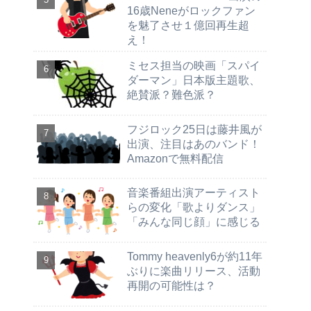
16歳Neneがロックファン
を魅了させ１億回再生超
え！
ミセス担当の映画「スパイ
ダーマン」日本版主題歌、
絶賛派？難色派？
フジロック25日は藤井風が
出演、注目はあのバンド！
Amazonで無料配信
音楽番組出演アーティスト
らの変化「歌よりダンス」
「みんな同じ顔」に感じる
Tommy heavenly6が約11年
ぶりに楽曲リリース、活動
再開の可能性は？