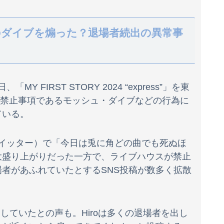
く食べる方法
止のダイブを煽った？退場者続出の異常事
憑き物が落ちたみたいに落ち着いた
｢かっきーはハチワレ｣【乃木坂46】
いｗｗｗｗｗ
MY FIRST STORY 2024 “express”」を東
「アニソン盆祭りで日本の品格が落ちた」と酷評した元女優、「あんたが品格を語るのかよ！」と総ツッコミを食らってしまい……
ウスの禁止事項であるモッシュ・ダイブなどの行為に
ている。
紙も驚愕した極限の中の日本人の姿に世界が衝撃
……せや！」
旧ツイッター）で「今日は兎に角どの曲でも死ぬほ
大盛り上がりだった一方で、ライブハウスが禁止
た
者があふれていたとするSNS投稿が数多く拡散
彼がうちの老犬を仰向けにしてお腹を踏んだ。そして「俺が一番偉いってわかって、おとなしくしてるだろ」と…
ら素材を提供してしまう
をしていたとの声も。Hiroは多くの退場者を出し
慶の方が上！」←これｗｗｗｗ