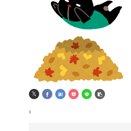
【衝撃】ジャンポケ斎藤の犯行、生々しすぎて
病院の待合室で子供がドタバタ走ってギャーギ
ワイ、「着衣おっばい」でしか抜けない体質に
【動画】甲子園の女性審判、大誤審で炎上
𝕏
【速報】ワイ（25）、営業から工場のラインへ
1
シカ「全部喰った」 祭り中止