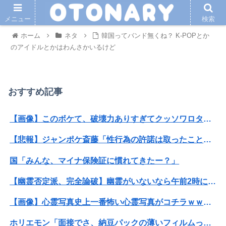
メニュー
検索
ホーム
ネタ
韓国ってバンド無くね？ K-POPとか
のアイドルとかはわんさかいるけど
おすすめ記事
【画像】このボケて、破壊力ありすぎてクッソワロタｗｗｗｗｗｗｗｗｗ
【悲報】ジャンポケ斎藤「性行為の許諾は取ったことありません」
国「みんな、マイナ保険証に慣れてきたー？」
【幽霊否定派、完全論破】幽霊がいないなら午前2時に一人で墓石を木刀で叩き割れるよな？ｗｗｗｗｗ
【画像】心霊写真史上一番怖い心霊写真がコチラｗｗｗｗｗｗｗｗｗｗ
ホリエモン「面接でさ、納豆パックの薄いフィルムって何のために入っていの？って聞くわけ」