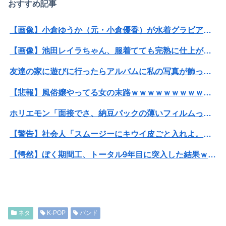
おすすめ記事
【画像】小倉ゆうか（元・小倉優香）が水着グラビア復帰ｗｗｗｗｗ
【画像】池田レイラちゃん、服着てても完熟に仕上がるｗｗｗｗｗｗｗｗｗｗｗｗｗｗ
友達の家に遊びに行ったらアルバムに私の写真が飾ってあった。しかも私が知らない写真
【悲報】風俗嬢やってる女の末路ｗｗｗｗｗｗｗｗｗｗｗ
ホリエモン「面接でさ、納豆パックの薄いフィルムって何のために入っていの？って聞くわけ」
【警告】社会人「スムージーにキウイ皮ごと入れよ。これ美容にいいんだよね〜」→ 結果…
【愕然】ぼく期間工、トータル9年目に突入した結果ｗｗｗｗｗｗｗｗｗｗ
【画像】講談社さん、ミスマガジンで児童を性搾取してしまうｗｗｗｗｗｗｗｗｗ
【閲覧注意・動画】大阪で警察に射殺された男の動画、エグい 撃たれてから叫びながら苦しみもがいて死ぬ
ネタ
K-POP
バンド
【画像】かつて天下を獲っていたYouTuberの現在ｗｗｗｗ