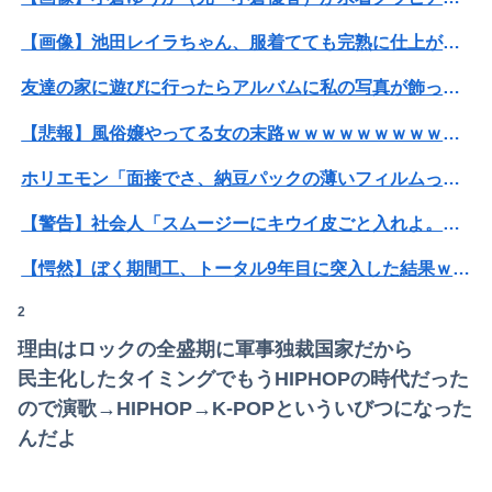
【朗報】爆胸の気象予報士さん、NHKから解き放たれる
【画像】池田レイラちゃん、服着てても完熟に仕上がるｗｗｗｗｗｗｗｗｗｗｗｗｗｗ
【画像】清宮レイ(23)さん、ありふれた普通の美少女になる
友達の家に遊びに行ったらアルバムに私の写真が飾ってあった。しかも私が知らない写真
中国外務省「日本は原爆落とされて当然。どの国も同情なんかしない」
【悲報】風俗嬢やってる女の末路ｗｗｗｗｗｗｗｗｗｗｗ
河出奈都美アナ ノースリニットの巨乳、横乳、脇！！【GIF動画あり】
ホリエモン「面接でさ、納豆パックの薄いフィルムって何のために入っていの？って聞くわけ」
《14歳で指にタトゥー》「息子から『ママ、腕は隠して』と…」富山伝説のレディース初代総長（36）が語る、タトゥーを入れた後悔
【警告】社会人「スムージーにキウイ皮ごと入れよ。これ美容にいいんだよね〜」→ 結果…
【うなぎとにんにく】焼き鳥焼いてるから見てクレメンスｗｗｗ（画像あり）
【愕然】ぼく期間工、トータル9年目に突入した結果ｗｗｗｗｗｗｗｗｗｗ
何度もクレームを入れて出禁になったコンビニに彼氏と行ったら店長に追い出された。こっちはお客様なのに有り得ない。
2
【画像】講談社さん、ミスマガジンで児童を性搾取してしまうｗｗｗｗｗｗｗｗｗ
【朗報】🍱 AKB小栗有以ﾁｬﾝと伊藤百花ﾁｬﾝの 手作りお弁当が食べれるイベント参加者募集 🍱【AKB48ゆいゆい・いともも・41日後に放送す...
理由はロックの全盛期に軍事独裁国家だから
【閲覧注意・動画】大阪で警察に射殺された男の動画、エグい 撃たれてから叫びながら苦しみもがいて死ぬ
【速報】パさん「平和を願う式典なのに防弾ガラスと防弾バッグSP」安倍元首相の悲劇や石破前首相も同環境だったことは忘れる
民主化したタイミングでもうHIPHOPの時代だった
【画像】かつて天下を獲っていたYouTuberの現在ｗｗｗｗ
ので演歌→HIPHOP→K-POPといういびつになった
元区議団長 「共産党は義援金を被災地に持ってはいく。が、持って行った先で党の活動のために使う」 日本共産党「事実ではありません」
んだよ
【悲報】コレコレ、月収1億円ｗｗｗそりゃ外出るのにボディガードつけるわ…
同人誌あとがき「竿役のガキはこの後犯した女の父に殺されます」