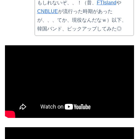
もしれないぞ、、！（昔、
FTIsland
や
CNBLUE
が流行った時期があった
が、、、てか、現役なんだなｗ）以下、
韓国バンド、ピックアップしてみた◎