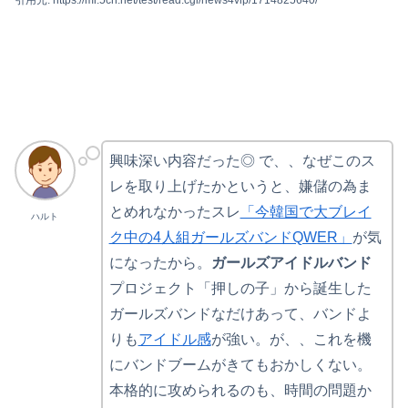
引用元: https://mi.5ch.net/test/read.cgi/news4vip/1714825640/
興味深い内容だった◎ で、、なぜこのス
レを取り上げたかというと、嫌儲の為ま
とめれなかったスレ
「今韓国で大ブレイ
ハルト
ク中の4人組ガールズバンドQWER」
が気
になったから。
ガールズアイドルバンド
プロジェクト「押しの子」から誕生した
ガールズバンドなだけあって、バンドよ
りも
アイドル感
が強い。が、、これを機
にバンドブームがきてもおかしくない。
本格的に攻められるのも、時間の問題か