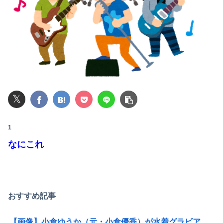
友達の家に遊びに行ったらアルバムに私の写真が飾ってあった。しかも私が知らない写真
【悲報】風俗嬢やってる女の末路ｗｗｗｗｗｗｗｗｗｗｗ
【警告】社会人「スムージーにキウイ皮ごと入れよ。これ美容にいいんだよね〜」→ 結果…
【愕然】ぼく期間工、トータル9年目に突入した結果ｗｗｗｗｗｗｗｗｗｗ
𝕏
【画像】講談社さん、ミスマガジンで児童を性搾取してしまうｗｗｗｗｗｗｗｗｗ
【閲覧注意・動画】大阪で警察に射殺された男の動画、エグい 撃たれてから叫びながら苦しみもがいて死ぬ
1
休んだ翌日、先輩パートに申し送りあるかと確認したらいきなりキレられた。このパートの性格悪くないか？
なにこれ
【悲報】ロシア、ガチの大炎上ｗｗｗｗｗｗｗｗｗｗｗｗ
【速報】露悪系アニメ、『この作品』の登場で最盛期を迎えてしまう…
おすすめ記事
家族の食事会で席を立った夫に冗談で「デザート取ってきてー(笑)」と話しかけたら、無言で手首を叩かれ落とされた
【画像】小倉ゆうか（元・小倉優香）が水着グラビア復帰ｗｗｗｗｗ