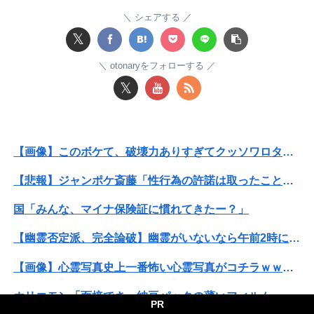
【悲報】コレコレ、月収1億円ｗｗｗそりゃ外出るのにボディガードつけるわ…
シェアする
𝕏
町の弁当屋「申し訳ないが消費税1%になったらその分商品代を値上げするわ」
otonaryをフォローする
【警告】社会人「スムージーにキウイ皮ごと入れよ。これ美容にいいんだよね〜」→ 結果…
𝕏
休んだ翌日、先輩パートに申し送りあるかと確認したらいきなりキレられた。このパートの性格悪くないか？
【速報】露悪系アニメ、『この作品』の登場で最盛期を迎えてしまう…
【画像】このボケて、破壊力ありすぎてクッソワロタｗｗｗｗｗｗｗｗｗ
家族の食事会で席を立った夫に冗談で「デザート取ってきてー(笑)」と話しかけたら、無言で手首を叩かれ落とされた
【悲報】ジャンポケ斎藤「性行為の許諾は取ったことありません」
【朗報】爆胸の気象予報士さん、NHKから解き放たれる
国「みんな、マイナ保険証に慣れてきたー？」
中国外務省「日本は原爆落とされて当然。どの国も同情なんかしない」
【幽霊否定派、完全論破】幽霊がいないなら午前2時に一人で墓石を木刀で叩き割れるよな？ｗｗｗｗｗ
【画像】このボケて、破壊力ありすぎてクッソワロタｗｗｗｗｗｗｗｗｗ
【画像】心霊写真史上一番怖い心霊写真がコチラｗｗｗｗｗｗｗｗｗｗ
【画像】清宮レイ(23)さん、ありふれた普通の美少女になる
ホリエモン「面接でさ、納豆パックの薄いフィルムって何のために入っていの？って聞くわけ」
PR
【うなぎとにんにく】焼き鳥焼いてるから見てクレメンスｗｗｗ（画像あり）