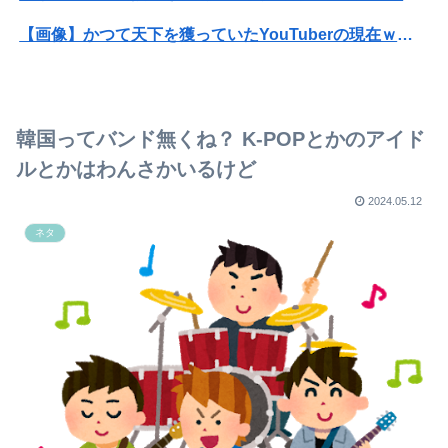
【画像】かつて天下を獲っていたYouTuberの現在ｗｗｗｗ
【悲報】コレコレ、月収1億円ｗｗｗそりゃ外出るのにボディガードつけるわ…
町の弁当屋「申し訳ないが消費税1%になったらその分商品代を値上げするわ」
韓国ってバンド無くね？ K-POPとかのアイド
【警告】社会人「スムージーにキウイ皮ごと入れよ。これ美容にいいんだよね〜」→ 結果…
ルとかはわんさかいるけど
【画像】男、いくらイケメンでも『30年』でクソジジいになってしまう
2024.05.12
ネタ
【Vtuber】水宮枢(××××)にお前ら〇〇コンが寄り付かない理由ってこれが理由だろ？
【画像】片岡鶴太郎の1日スケジュールｗｗｗ
【画像】JKが一番セクシーな国を見つけたｗｗｗｗｗ
【悲報】中国の強者女性「年齢のせいで誰も私と結婚してくれない！！」⇒ (※画像あり)
【画像】小倉ゆうか（元・小倉優香）が水着グラビア復帰ｗｗｗｗｗ
【画像】池田レイラちゃん、服着てても完熟に仕上がるｗｗｗｗｗｗｗｗｗｗｗｗｗｗ