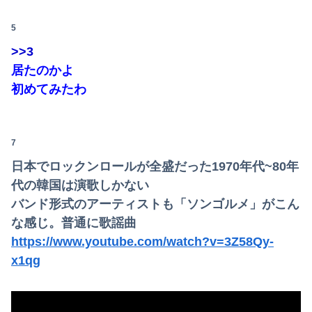
【朗報】🍱 AKB小栗有以ﾁｬﾝと伊藤百花ﾁｬﾝの 手作りお弁当が食べれるイベント参加者募集 🍱【AKB48ゆいゆい・いともも・41日後に放送す...
5
元区議団長 「共産党は義援金を被災地に持ってはいく。が、持って行った先で党の活動のために使う」 日本共産党「事実ではありません」
>>3
【悲報】ジャンポケ斎藤「性行為の許諾は取ったことありません」
居たのかよ
初めてみたわ
【速報】パさん「平和を願う式典なのに防弾ガラスと防弾バッグSP」安倍元首相の悲劇や石破前首相も同環境だったことは忘れる
国「みんな、マイナ保険証に慣れてきたー？」
7
【🧟】「ゾンビたばこ売人」と肩組みショット「小園海斗」に注がれる“厳しい視線” 「レギュラー剥奪も選択肢のひとつに」
日本でロックンロールが全盛だった1970年代~80年
【幽霊否定派、完全論破】幽霊がいないなら午前2時に一人で墓石を木刀で叩き割れるよな？ｗｗｗｗｗ
代の韓国は演歌しかない
バンド形式のアーティストも「ソンゴルメ」がこん
【放送事故】アイドルさん、ライブ配信でミスって“とんでもないもの”を映してしまいネット騒然ｗｗｗ 【Pickup07092038】
な感じ。普通に歌謡曲
【画像】心霊写真史上一番怖い心霊写真がコチラｗｗｗｗｗｗｗｗｗｗ
https://www.youtube.com/watch?v=3Z58Qy-
x1qg
【GIF動画】宮城の可愛すぎるチアさん、甲子園で発見される