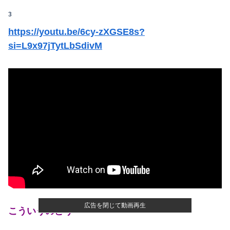
町の弁当屋「申し訳ないが消費税1%になったらその分商品代を値上げするわ」
【🧟】「ゾンビたばこ売人」と肩組みショット「小園海斗」に注がれる“厳しい視線” 「レギュラー剥奪も選択肢のひとつに」
3
【警告】社会人「スムージーにキウイ皮ごと入れよ。これ美容にいいんだよね〜」→ 結果…
【放送事故】アイドルさん、ライブ配信でミスって“とんでもないもの”を映してしまいネット騒然ｗｗｗ 【Pickup07092038】
https://youtu.be/6cy-zXGSE8s?
休んだ翌日、先輩パートに申し送りあるかと確認したらいきなりキレられた。このパートの性格悪くないか？
si=L9x97jTytLbSdivM
【GIF動画】宮城の可愛すぎるチアさん、甲子園で発見される
【速報】露悪系アニメ、『この作品』の登場で最盛期を迎えてしまう…
家族の食事会で席を立った夫に冗談で「デザート取ってきてー(笑)」と話しかけたら、無言で手首を叩かれ落とされた
【朗報】爆胸の気象予報士さん、NHKから解き放たれる
中国外務省「日本は原爆落とされて当然。どの国も同情なんかしない」
【画像】このボケて、破壊力ありすぎてクッソワロタｗｗｗｗｗｗｗｗｗ
【画像】清宮レイ(23)さん、ありふれた普通の美少女になる
【うなぎとにんにく】焼き鳥焼いてるから見てクレメンスｗｗｗ（画像あり）
広告を閉じて動画再生
こういうのどう
何度もクレームを入れて出禁になったコンビニに彼氏と行ったら店長に追い出された。こっちはお客様なのに有り得ない。