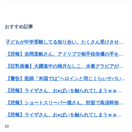
おすすめ記事
子どもが中学受験してる知り合い、たくさん受けさせてるけど合格したの通えない距離の学校だけらしい
【悲報】吉岡里帆さん、アドリブで相手役俳優の手を取りお胸に押し当てる（画像あり）
【巨乳画像】大躍進中の桃月なしこ、水着グラビアがパーフェクトボディすぎるwwwwwww
【警告】医師「米国では”ヘロインと同じくらいヤバい薬”が日本では平気で処方されてる」
【悲報】ライザさん、お●ぱいを触られてしまうｗｗｗｗｗｗｗｗ
【悲報】ショートスリーパー堀さん、対面で高須幹弥にブチギレるｗｗｗｗ
【悲報】ライザさん、お●ぱいを触られてしまうｗｗｗｗｗｗｗｗ
10
【悲報】男が嫌いな男の特徴がこちらｗｗｗｗｗｗｗｗｗｗ