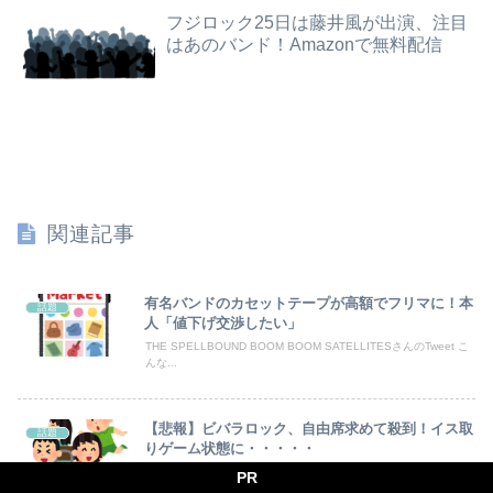
フジロック25日は藤井風が出演、注目
【画像】JKダンス部、部員の８割が巨乳のムホホ部だったｗｗｗｗ
はあのバンド！Amazonで無料配信
中国と仲良くしたほうが日本にメリットだらけなのにそれを理解してない奴が多すぎる
パートの面接で号泣しながら「ここもダメだったらもう食べていけないんです」って熱弁してた人がいた
自炊するようになって炊き込みご飯が簡単で美味しくてコスパもいいことに気づいた
【動画】両方馬鹿（笑）ミニストップでトラックと衝突したドラレコが（ノ∇`）
関連記事
パートの面接で号泣しながら「ここもダメだったらもう食べていけないんです」って熱弁してた人がいた
【画像】小倉ゆうか(27)さん、7年ぶり『FRIDAY』表紙で神ボディ大解放
有名バンドのカセットテープが高額でフリマに！本
話題
人「値下げ交渉したい」
【画像】影山優佳さん(25)、下着姿であたシコが止まらない
THE SPELLBOUND BOOM BOOM SATELLITESさんのTweet こ
んな...
中国「日本は原爆被害者の立場で同情を買おうとするのを止めろ」
【悲報】ビバラロック、自由席求めて殺到！イス取
話題
海外「日本人はなんて気高いんだ！」 英高級紙も驚愕した極限の中の日本人の姿に世界が衝撃
りゲーム状態に・・・・・
VIVA LA ROCK (#ビバラ)さんのTweet 【VIVA LA ROCK2021 ガ...
PR
熊本イオンモール爆発で死者を出したテナント「ハビタ」運営会社がHP削除・グループ一覧からも抹消 「逃亡」と批判殺到