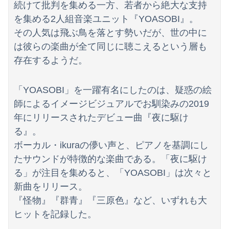
【画像】小倉ゆうか(27)さん、7年ぶり『FRIDAY』表紙で神ボディ大解放
続けて批判を集める一方、若者から絶大な支持
を集める2人組音楽ユニット『YOASOBI』。
【画像】影山優佳さん(25)、下着姿であたシコが止まらない
その人気は飛ぶ鳥を落とす勢いだが、世の中に
中国「日本は原爆被害者の立場で同情を買おうとするのを止めろ」
は彼らの楽曲が全て同じに聴こえるという層も
存在するようだ。
海外「日本人はなんて気高いんだ！」 英高級紙も驚愕した極限の中の日本人の姿に世界が衝撃
熊本イオンモール爆発で死者を出したテナント「ハビタ」運営会社がHP削除・グループ一覧からも抹消 「逃亡」と批判殺到
「YOASOBI」を一躍有名にしたのは、疑惑の絵
師によるイメージビジュアルでお馴染みの2019
日本将棋連盟、公式HPの不正アクセス及び改ざん被害の調査結果公表
年にリリースされたデビュー曲『夜に駆け
従弟「研修だから泊めて」私「今は臨月なんだけど…」→断りきれず了承したら、さらに図々しい要求まで飛び出して…
る』。
ボーカル・ikuraの儚い声と、ピアノを基調にし
【画像】女優・吉川愛、NHKドラマで胸元開けて男子を誘惑しちゃう
たサウンドが特徴的な楽曲である。「夜に駆け
専門家を舐めきった某国国営メディア、「日本の反撃能力が地域を不安定化させている」というストーリーで番組制作を進めようとするも……
る」が注目を集めると、「YOASOBI」は次々と
新曲をリリース。
【ニュース】日本共産党の街宣車、ほんと碌でもないな
『怪物』『群青』『三原色』など、いずれも大
【日向坂46】まさかの楽曲も披露！『三期生LIVE』愛知公演のレポがこちら
ヒットを記録した。