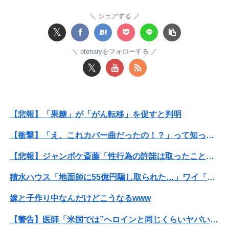
ワイの職場の後輩女子、かわいくていい匂いするけどマジでとんでもなく無能
シェアする
𝕏
【衝撃】ワイのパッパ、会社でナンバーツーになった結果ｗｗｗｗｗｗｗｗｗｗ
otonaryをフォローする
ホリエモン「面接でさ、納豆パックの薄いフィルムって何のために入っていの？って聞くわけ」
𝕏
映画デートの予定をドタキャンされて、見てない映画のチケ代を奢らされて、これはダメだと思って別れたよ
【画像】真のジャグラー演者さんの姿がカッコいいｗｗｗｗｗ
【悲報】「果糖」が「がん転移」を促すと判明
俺「ゲーム機どこ？」親「ちょっと借りたよ」→どうぶつの森を開いた瞬間、村が大変なことになっていて…
【衝撃】「え、これカバー曲だったの！？」って知って驚いた曲あげてけ
【日向坂46】まさかの楽曲も披露！『三期生LIVE』愛知公演のレポがこちら
【悲報】ジャンポケ斎藤「性行為の許諾は取ったことありません」
【動画】力士さん、ボクサーをボコってしまう
積水ハウス「地面師に55億円騙し取られた…」ワイ「はえーかわいそう…会社滅茶苦茶やろなぁ」→
【超朗報】夏、終わる
嫁と子作り中なんだけどこうなるwww
【日本横断】大型の台風15号(チャンホン)…お盆休みの天気に影響するおそれ
【警告】医師「米国では”ヘロインと同じくらいヤバい薬”が日本では平気で処方されてる」
本屋で店員に腕を引っ張られて「万引きしたでしょ？」と詰め寄られた。荷物を確認している間に、私を犯人扱いしたおっさんが本を盗んで…