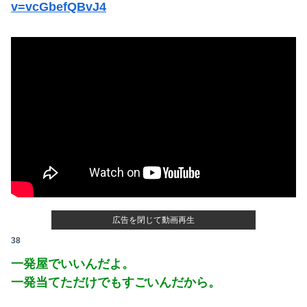
v=vcGbefQBvJ4
Powered by livedoor 相互RSS
広告を閉じて動画再生
38
一発屋でいいんだよ。
一発当てただけでもすごいんだから。