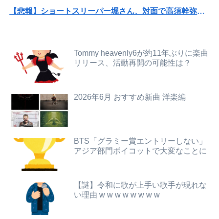
【悲報】ショートスリーパー堀さん、対面で高須幹弥にブチギレるｗｗｗｗ
【画像】元モデルのTBS新人アナさん、プリケツ
【悲報】ライザさん、お●ぱいを触られてしまうｗｗｗｗｗｗｗｗ
中国「衝突事故！（2025年」中国軍と中国海警局「ﾌｨﾘﾋﾟﾝ船の追跡中に衝突！（8/11」中国「2人死亡」中国政府「1年間隠蔽」日本「隠蔽され...
【悲報】男が嫌いな男の特徴がこちらｗｗｗｗｗｗｗｗｗｗ
Tommy heavenly6が約11年ぶりに楽曲
【謎】広末涼子さんが地上波にスピード復帰できる理由、誰にも分からない・・・
リリース、活動再開の可能性は？
女性「レイプされました」検事「嘘では？」女性「傷ついたので訴えます」
【動画】よく助けられたな。岐阜の川で外国人が溺れてしまう事故。
子どもが中学受験してる知り合い、たくさん受けさせてるけど合格したの通えない距離の学校だけらしい
2026年6月 おすすめ新曲 洋楽編
国税局職員（25）、税務調査で知り合った納税者の自宅に出入りしお小遣い1億5000万円頂戴するwww
【悲報】吉岡里帆さん、アドリブで相手役俳優の手を取りお胸に押し当てる（画像あり）
Hカップの風俗嬢をオプションで動画撮影したらこうなるwww
【巨乳画像】大躍進中の桃月なしこ、水着グラビアがパーフェクトボディすぎるwwwwwww
【恐怖】手術中に熊本地震直撃した映像がやばすぎ・・・
BTS「グラミー賞エントリーしない」
アジア部門ボイコットで大変なことに
【悲報】ライザさん、お●ぱいを触られてしまうｗｗｗｗｗｗｗｗ
【画像あり】中学生くらいに見える女の子がうなぎを食べてるけど、お●ぱいにしか目が行かない
【画像】マジで復活して欲しいAV女優ｗｗｗｗｗｗｗ
【悲報】お前らアニメにわかが過ぎてこのアニメ知らないｗｗｗｗｗ
【謎】令和に歌が上手い歌手が現れな
可愛すぎるおむすび屋さん（28）、新店舗に4000万円クラファンした成功した結果弱男集団から叩かれてしまうｗｗｗｗ
い理由 w w w w w w w w
【動画】手術中に熊本地震直撃した動画がやばすぎると話題に・・・
ホリエモン「面接でさ、納豆パックの薄いフィルムって何のために入っていの？って聞くわけ」
【ニュース】日本共産党の街宣車、ほんと碌でもないな