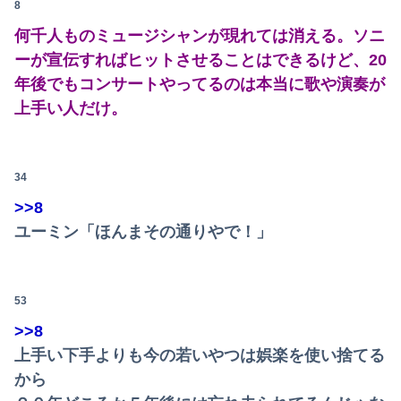
8
【画像】影山優佳さん(25)、下着姿であたシコが止まらない
何千人ものミュージシャンが現れては消える。ソニ
ーが宣伝すればヒットさせることはできるけど、20
日本将棋連盟、公式HPの不正アクセス及び改ざん被害の調査結果公表
年後でもコンサートやってるのは本当に歌や演奏が
従弟「研修だから泊めて」私「今は臨月なんだけど…」→断りきれず了承したら、さらに図々しい要求まで飛び出して…
上手い人だけ。
【画像】女優・吉川愛、NHKドラマで胸元開けて男子を誘惑しちゃう
【ニュース】日本共産党の街宣車、ほんと碌でもないな
34
>>8
【衝撃】「え、これカバー曲だったの！？」って知って驚いた曲あげてけ
ユーミン「ほんまその通りやで！」
専門家を舐めきった某国国営メディア、「日本の反撃能力が地域を不安定化させている」というストーリーで番組制作を進めようとするも……
【悲報】ジャンポケ斎藤「性行為の許諾は取ったことありません」
53
【有能】政府「トラックはサービスエリア利用有料化すればサボらず走るし流問題解決じゃね？」
>>8
上手い下手よりも今の若いやつは娯楽を使い捨てる
積水ハウス「地面師に55億円騙し取られた…」ワイ「はえーかわいそう…会社滅茶苦茶やろなぁ」→
から
1944年7月、グアム島に上陸作戦を展開する米海兵隊を空撮！