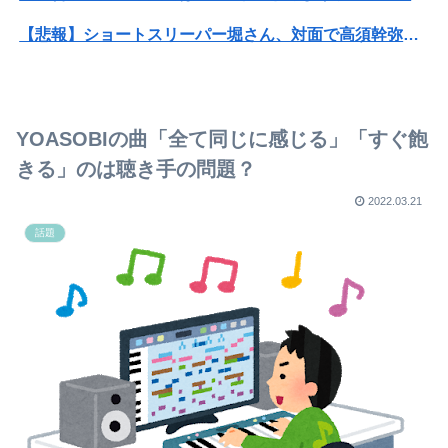
【悲報】ショートスリーパー堀さん、対面で高須幹弥にブチギレるｗｗｗｗ
【悲報】ライザさん、お●ぱいを触られてしまうｗｗｗｗｗｗｗｗ
【悲報】男が嫌いな男の特徴がこちらｗｗｗｗｗｗｗｗｗｗ
YOASOBIの曲「全て同じに感じる」「すぐ飽
女性「レイプされました」検事「嘘では？」女性「傷ついたので訴えます」
きる」のは聴き手の問題？
自炊するようになって炊き込みご飯が簡単で美味しくてコスパもいいことに気づいた
2022.03.21
話題
【悲報】筋トレ初心者ワイ「5年もやればゴリマッチョやろなぁ…」
【悲報】熊本避難所の皆様「パンばっかり。飽き飽きしてる」
来週は台風15号が東日本・北日本を直撃か お盆期間中の交通に影響のおそれも
【悲報】厚生労働省「熊本地震の被災世帯に10万円貸し付けたるわ。無利子やからありがたく思えよ」 → セコすぎて大炎上！「何のための税金だ！過去最高税収なのに」
子どもが中学受験してる知り合い、たくさん受けさせてるけど合格したの通えない距離の学校だけらしい
【悲報】吉岡里帆さん、アドリブで相手役俳優の手を取りお胸に押し当てる（画像あり）