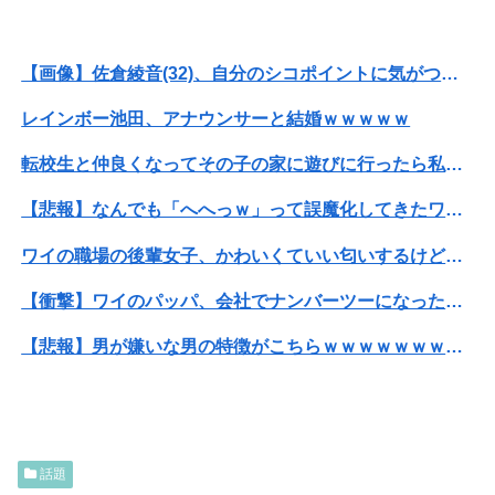
【画像】佐倉綾音(32)、自分のシコポイントに気がつくwwwwwww
レインボー池田、アナウンサーと結婚ｗｗｗｗｗ
転校生と仲良くなってその子の家に遊びに行ったら私が小さい頃に撮った写真があった
【悲報】なんでも「へへっｗ」って誤魔化してきたワイの末路がこちらｗｗｗｗｗｗｗｗｗｗ
ワイの職場の後輩女子、かわいくていい匂いするけどマジでとんでもなく無能
【衝撃】ワイのパッパ、会社でナンバーツーになった結果ｗｗｗｗｗｗｗｗｗｗ
【悲報】男が嫌いな男の特徴がこちらｗｗｗｗｗｗｗｗｗｗ
【画像】JKダンス部、部員の８割が巨乳のムホホ部だったｗｗｗｗ
ワイ、「着衣おっばい」でしか抜けない体質になってしまうｗｗｗｗｗ
話題
【画像】井口裕香(36)、タンクトップがはち切れそうなくらいデカイｗｗｗｗｗｗｗｗｗｗｗ