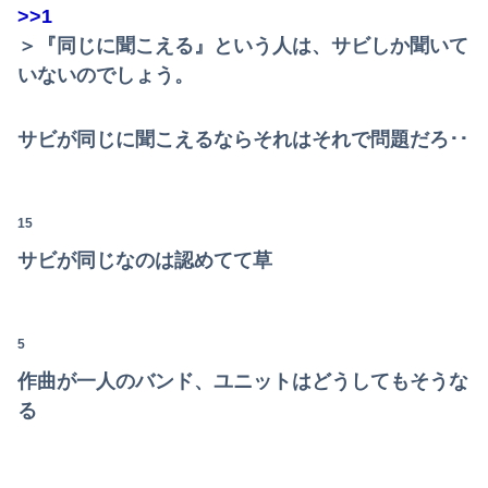
>>1
女性「レイプされました」検事「嘘では？」女性「傷ついたので訴えます」
＞『同じに聞こえる』という人は、サビしか聞いて
【画像】マジで復活して欲しいAV女優ｗｗｗｗｗｗｗ
いないのでしょう。
可愛すぎるおむすび屋さん（28）、新店舗に4000万円クラファンした成功した結果弱男集団から叩かれてしまうｗｗｗｗ
サビが同じに聞こえるならそれはそれで問題だろ･･
ホリエモン「面接でさ、納豆パックの薄いフィルムって何のために入っていの？って聞くわけ」
【画像】JKダンス部、部員の８割が巨乳のムホホ部だったｗｗｗｗ
15
パートの面接で号泣しながら「ここもダメだったらもう食べていけないんです」って熱弁してた人がいた
サビが同じなのは認めてて草
【動画】両方馬鹿（笑）ミニストップでトラックと衝突したドラレコが（ノ∇`）
パートの面接で号泣しながら「ここもダメだったらもう食べていけないんです」って熱弁してた人がいた
5
作曲が一人のバンド、ユニットはどうしてもそうな
【画像】小倉ゆうか(27)さん、7年ぶり『FRIDAY』表紙で神ボディ大解放
る
中国「日本は原爆被害者の立場で同情を買おうとするのを止めろ」
【悲報】「果糖」が「がん転移」を促すと判明