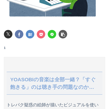
【巨乳画像】大躍進中の桃月なしこ、水着グラビアがパーフェクトボディすぎるwwwwwww
【悲報】ライザさん、お●ぱいを触られてしまうｗｗｗｗｗｗｗｗ
【画像】マジで復活して欲しいAV女優ｗｗｗｗｗｗｗ
𝕏
可愛すぎるおむすび屋さん（28）、新店舗に4000万円クラファンした成功した結果弱男集団から叩かれてしまうｗｗｗｗ
1
ホリエモン「面接でさ、納豆パックの薄いフィルムって何のために入っていの？って聞くわけ」
【画像】JKダンス部、部員の８割が巨乳のムホホ部だったｗｗｗｗ
中国と仲良くしたほうが日本にメリットだらけなのにそれを理解してない奴が多すぎる
YOASOBIの音楽は全部一緒？「すぐ
パートの面接で号泣しながら「ここもダメだったらもう食べていけないんです」って熱弁してた人がいた
飽きる」のは聴き手の問題なのか…
【動画】両方馬鹿（笑）ミニストップでトラックと衝突したドラレコが（ノ∇`）
パートの面接で号泣しながら「ここもダメだったらもう食べていけないんです」って熱弁してた人がいた
トレパク疑惑の絵師が描いたビジュアルを使い