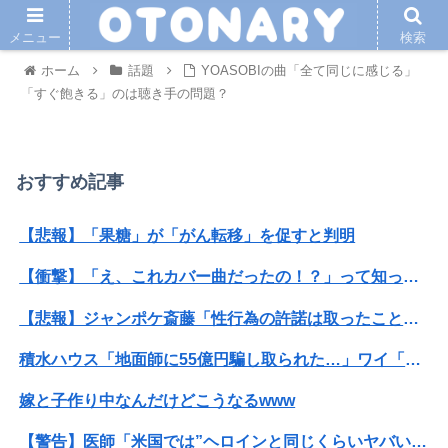
メニュー
検索
ホーム
話題
YOASOBIの曲「全て同じに感じる」
「すぐ飽きる」のは聴き手の問題？
おすすめ記事
【悲報】「果糖」が「がん転移」を促すと判明
【衝撃】「え、これカバー曲だったの！？」って知って驚いた曲あげてけ
【悲報】ジャンポケ斎藤「性行為の許諾は取ったことありません」
積水ハウス「地面師に55億円騙し取られた…」ワイ「はえーかわいそう…会社滅茶苦茶やろなぁ」→
嫁と子作り中なんだけどこうなるwww
【警告】医師「米国では”ヘロインと同じくらいヤバい薬”が日本では平気で処方されてる」