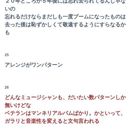
２０年どころか５年後には忘れ去られてるんじゃな
いの
嫁と子作り中なんだけどこうなるwww
忘れるだけならまだしも一度ブームになったものは
【衝撃】クルタ族虐 殺の犯人、ツェリードニヒで確定！クロロの演劇のせいで2人も無駄死ににwwww
去った後は恥ずかしくて敬遠するようにすらなるか
も
25
アレンジがワンパターン
26
どんなミュージシャンも、だいたい数パターンしか
無いけどな
ベテランはマンネリアルバムばかり。かといって、
ガラリと音楽性を変えると文句言われる