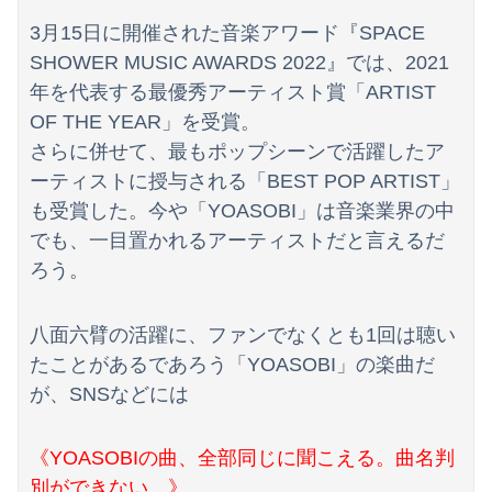
【有能】政府「トラックはサービスエリア利用有料化すればサボらず走るし流問題解決じゃね？」
3月15日に開催された音楽アワード『SPACE
1944年7月、グアム島に上陸作戦を展開する米海兵隊を空撮！
SHOWER MUSIC AWARDS 2022』では、2021
年を代表する最優秀アーティスト賞「ARTIST
【衝撃】クルタ族虐 殺の犯人、ツェリードニヒで確定！クロロの演劇のせいで2人も無駄死ににwwww
OF THE YEAR」を受賞。
さらに併せて、最もポップシーンで活躍したア
ーティストに授与される「BEST POP ARTIST」
も受賞した。今や「YOASOBI」は音楽業界の中
でも、一目置かれるアーティストだと言えるだ
ろう。
八面六臂の活躍に、ファンでなくとも1回は聴い
たことがあるであろう「YOASOBI」の楽曲だ
が、SNSなどには
《YOASOBIの曲、全部同じに聞こえる。曲名判
別ができない…》