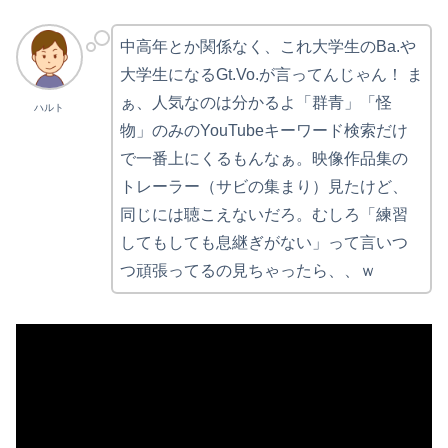
中高年とか関係なく、これ大学生のBa.や
大学生になるGt.Vo.が言ってんじゃん！ ま
ぁ、人気なのは分かるよ「群青」「怪
ハルト
物」のみのYouTubeキーワード検索だけ
で一番上にくるもんなぁ。映像作品集の
トレーラー（サビの集まり）見たけど、
同じには聴こえないだろ。むしろ「練習
してもしても息継ぎがない」って言いつ
つ頑張ってるの見ちゃったら、、ｗ