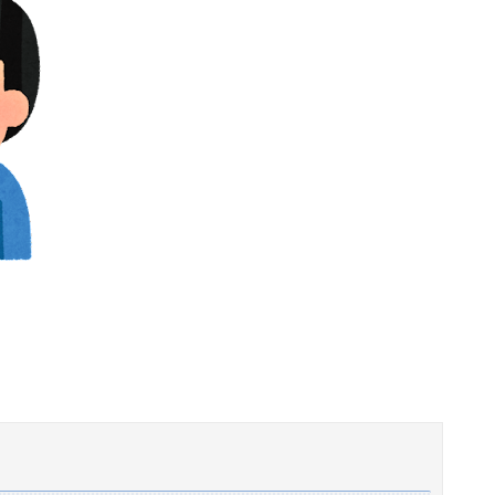
て災害救援募金をしてください！」
るようになったよね
イブでマンスジが見える衣装を着て炎上
流れてくる
バレ始めるｗｗｗｗｗｗｗ
志願者がめちゃくちゃ増えた」
「累計到達点ゼロ」と判明………
【動画】女子「勃ってんじゃん笑」男子「うるさい//」女子「キャハハ！」→フ●ラ開始ｗｗｗｗｗｗｗｗｗｗ
子供がバイトで貯めた資金で旅行中の話だけど、ちょっとお金足りないから貸してくれる？って連絡きた
ｗｗｗｗｗｗｗｗｗｗｗｗｗｗｗｗｗ