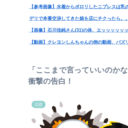
【参考画像】水着からポロリしたニプレスは乳
デリで本番交渉してきた娘を店にチクったら。
【画像】石川佳純さん(31)の体、エッッッッッ
【動画】クレヨンしんちゃんの例の動画、バズ
【画像】X女子「ガチでこういう彼氏欲しくて息で
【画像】大阪の高校「制服を”これ”に変えたら
「ここまで言っていいのかな」元
【悲報】Mrs. GREEN APPLE、マジで逝くww
衝撃の告白！
特定外来カミキリムシに1匹300円の賞金をかけ
話題
【画像】これ見て何に使うものか分かったらジ
【画像】叶×葛葉：くろのわが宇宙食のおもち