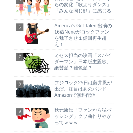
らの変化「歌よりダンス」
「みんな同じ顔」に感じる
America's Got Talent出演の
16歳Neneがロックファン
を魅了させ１億回再生超
え！
ミセス担当の映画「スパイ
ダーマン」日本版主題歌、
絶賛派？難色派？
フジロック25日は藤井風が
出演、注目はあのバンド！
Amazonで無料配信
秋元康氏「ファンから猛バ
ッシング」クソ曲作りやが
ってｗｗｗ