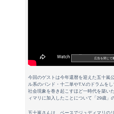
マレーシア航空のパイロットが「運び屋」に、
透け透け！！ 山本里菜アナ【GIF動画あり】
【GIF動画】宮城の可愛すぎるチアさん、甲子
広告を閉じて
今回のゲストは今年還暦を迎えた五十嵐
ル系のバンド・十二単やT.V.のドラムを
社会現象を巻き起こすほど一時代を築い
ィマリに加入したことについて「29歳」
五十嵐さんは、ベースでジュディマリの