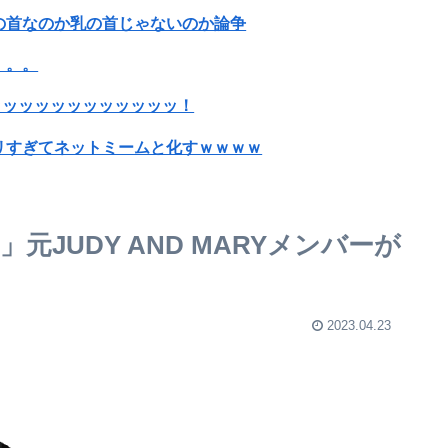
の首なのか乳の首じゃないのか論争
。。。
ッッッッッッッッッッッッ！
リすぎてネットミームと化すｗｗｗｗ
きん」 2000万バズ
志願者がめちゃくちゃ増えた」
JUDY AND MARYメンバーが
wwww
た高崎市、初日に1170匹持ち込まれる
2023.04.23
【性加害】元ジャンポケ斉藤被告に懲役7年を求刑 被害女性「安心して眠りたい」「何も恐れず外を歩きたい」
ジイｗｗｗｗｗｗｗｗｗｗｗｗｗｗｗｗ
に大興奮！二人の意気投合っぷりが最高