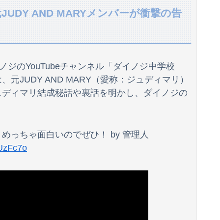
DY AND MARYメンバーが衝撃の告
い…
何度もお金を貸してきたシンママ妹が、今度はランドセル代と制服代まで要求してきた。その裏事情を知って頭を抱えることに…
ノジのYouTubeチャンネル「ダイノジ中学校
人気あったの？【AKB48山根涼羽】
JUDY AND MARY（愛称：ジュディマリ）
ュディマリ結成秘話や裏話を明かし、ダイノジの
！
は、一体誰の命を守りたいのか」
っちゃ面白いのでぜひ！ by 管理人
！【GIF動画あり】
oUzFc7o
しかならないと思う
待っていてくれた婆のぬか床
、穿いたらまさかの展開になってしまう
砕されてしまうトヨタ・セコイア。