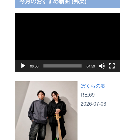
今月のおすすめ新曲 (邦楽)
動
画
プ
レ
ー
ヤ
00:00
04:59
ー
ぼくらの歌
RE:69
2026-07-03