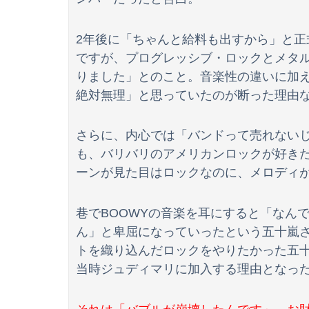
2年後に「ちゃんと給料も出すから」と
ですが、プログレッシブ・ロックとメタ
りました」とのこと。音楽性の違いに加
絶対無理」と思っていたのが断った理由
さらに、内心では「バンドって売れない
も、バリバリのアメリカンロックが好きだっ
Powered by livedoor 相互RSS
ーンが見た目はロックなのに、メロディが
巷でBOOWYの音楽を耳にすると「なん
ん」と卑屈になっていったという五十嵐
トを織り込んだロックをやりたかった五
当時ジュディマリに加入する理由となっ