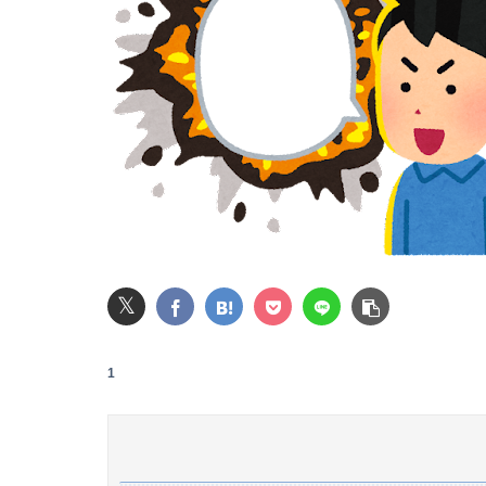
共産党「日本共産党は中抜きしません！安心し
最近はどこでもAI生成画像の広告がたくさん出
【画像】ビリー・アイリッシュ(24)さん、ラ
【速報】NHK職員が番組出演者から性被害
ホロライブのソシャゲ、エ▨チな広告がずっと
【画像】AKBのセンター、レベチな事が世間に
【画像】大阪の高校「制服を”これ”に変えたら
𝕏
【悲報】 恐竜さん、「１億７千万年」かけて
1
【画像】JK、河でやりたい放題ｗｗｗｗｗｗｗ