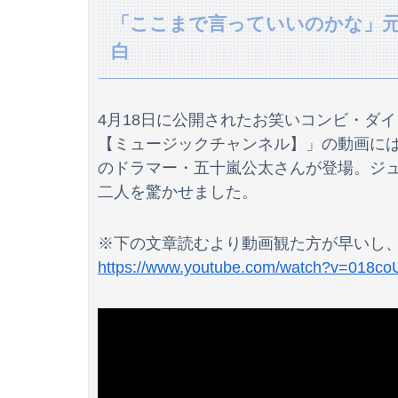
「ここまで言っていいのかな」元JU
【画像】台湾人、ようやく気ずく
白
【特大悲報】1/399.9のパチ●コ、ガチで勝てな
4月18日に公開されたお笑いコンビ・ダイ
ずんちゃんってKLP48移籍する前からこんなに
【ミュージックチャンネル】」の動画には、元
のドラマー・五十嵐公太さんが登場。ジ
【画像あり】俺たちのラ・ムー、やっぱり安い
二人を驚かせました。
【物議】倉田真由美さん「警官を非難する人間
※下の文章読むより動画観た方が早いし、め
嶺百花アナ Tシャツの胸を引っ張るレポート！
https://www.youtube.com/watch?v=018c
ぶっちゃけモンキーターンは新作出ても糞台に
長いこと放置していたけどグレずにおとなしく
【画像】セクシーなジーンズを買った女子さん
【動画】欠陥？パワーリアゲートでガラスが粉