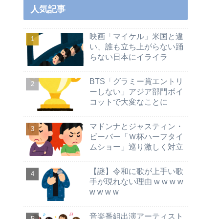
人気記事
映画「マイケル」米国と違
い、誰も立ち上がらない踊
らない日本にイライラ
BTS「グラミー賞エントリ
ーしない」アジア部門ボイ
コットで大変なことに
マドンナとジャスティン・
ビーバー「Ｗ杯ハーフタイ
ムショー」巡り激しく対立
【謎】令和に歌が上手い歌
手が現れない理由 w w w w
w w w w
音楽番組出演アーティスト