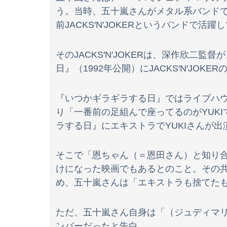
う。当時、五十嵐さんがメタル系バンド
前JACKS′N′JOKERというバンドで活
そのJACKS′N′JOKERは、深作欣二
日』（1992年公開）にJACKS′N′JOK
『いつかギラギラする日』ではライブハウスで
り「一番前の足組んで座ってるのがYUK
ラする日』にエキストラでYUKIさんが
そこで「恩ちゃん（＝恩田さん）と知り合
けになった映画でもあるとのこと。その
め、五十嵐さんは「エキストラも捨てた
ただ、五十嵐さん自身は「（ジュディマ
ンバーだったと告白。