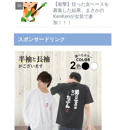
【衝撃】狂った女ベースを
募集した結果、まさかの
KenKenが女装で参
加！！！
スポンサードリンク