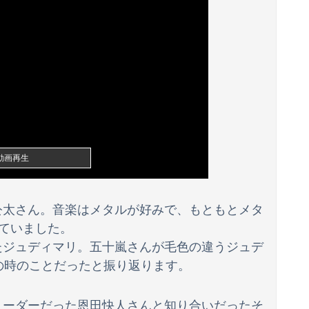
麻薬密輸容疑で拘束…最高刑は死刑！
園で発見される
【悲報】マンガの編集者、令和になってもグラビアのアイドルを美味しくいただいていた模様。小学館第三者委員会が公表
明日から仕事が始まるのに呑気にFX配信を宣言した無職系垢、職場の上司にアカウントを把握されていた結果……
動画再生
公太さん。音楽はメタルが好みで、もともとメタ
していました。
たジュディマリ。五十嵐さんが毛色の違うジュデ
の時のことだったと振り返ります。
リーダーだった恩田快人さんと知り合いだったそ