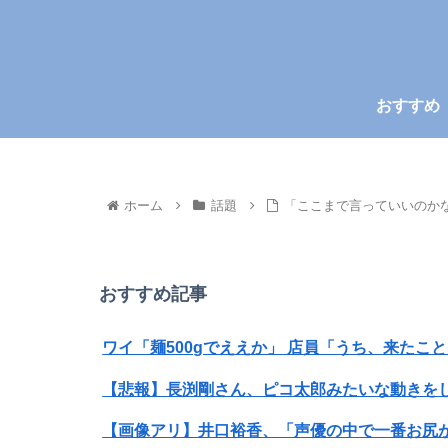
おすすめ
ホーム
話題
「ここまで言っていいのかな」
おすすめ記事
ワイ「麺500gでええか」 店員「うち、来た
【悲報】長渕剛さん、ピコ太郎みたいな動きを
【画像アリ】井口裕香、「声優の中で一番お尻