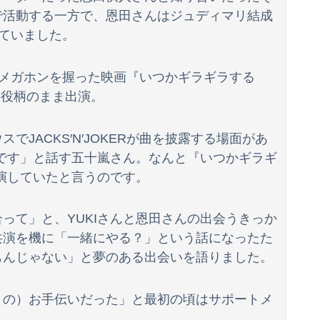
で活動する一方で、恩田さんはジュディマリ結成
躍していました。
監督がメガホンを握った映画『いつかギラギラする
ERの役柄のまま出演。
JACKS′N′JOKERが曲を披露する場面があ
Iです」と話す五十嵐さん。なんと『いつかギラギ
出演していたと言うのです。
って」と、YUKIさんと恩田さんの出会うきっか
共演を機に「一緒にやる？」という話になったた
もんじゃない」と夢のある出会いを語りました。
リの）お手伝いだった」と最初の頃はサポートメ