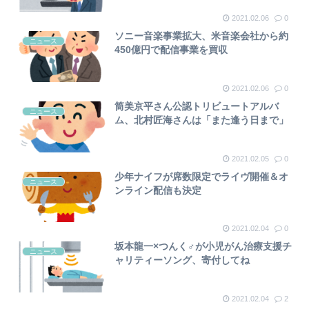
2021.02.06
0
ソニー音楽事業拡大、米音楽会社から約
ニュース
450億円で配信事業を買収
2021.02.06
0
筒美京平さん公認トリビュートアルバ
ニュース
ム、北村匠海さんは「また逢う日まで」
2021.02.05
0
少年ナイフが席数限定でライヴ開催＆オ
ニュース
ンライン配信も決定
2021.02.04
0
坂本龍一×つんく♂が小児がん治療支援チ
ニュース
ャリティーソング、寄付してね
2021.02.04
2