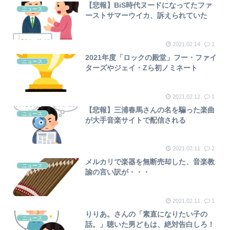
【悲報】BiS時代ヌードになってたファ
ニュース
ーストサマーウイカ、訴えられていた
2021.02.14
1
2021年度「ロックの殿堂」フー・ファイ
ニュース
ターズやジェイ・Zら初ノミネート
2021.02.12
1
【悲報】三浦春馬さんの名を騙った楽曲
ニュース
が大手音楽サイトで配信される
2021.02.11
2
メルカリで楽器を無断売却した、音楽教
ニュース
諭の言い訳が・・・
2021.02.11
1
りりあ。さんの「素直になりたい子の
ニュース
話。」聴いた男どもは、絶対告白しろ！