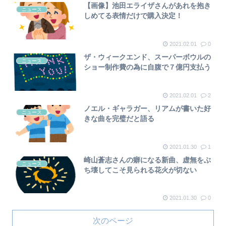
【画像】池田エライザさんがあれを抱き
ニュース
しめてる表情だけで購入決定！
2021.02.01
0
ザ・ウィークエンド、スーパーボウルの
ニュース
ショー制作費の為に自腹で７億円支払う
2021.02.01
2
ノエル・ギャラガー、リアムが書いた好
ニュース
きな曲を完璧だと語る
2021.01.30
1
崎山蒼志さんの癖になる新曲、虚無をぶ
ニュース
ち壊してこそ見られる花火が切ない
2021.01.30
0
次のページ