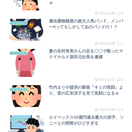
ｗ
2021.02.09
0
違法薬物疑惑の超大人気バンド、メンバ
ニュース
ーXってもしかしてあのバンドの！？
2021.02.08
1
妻の谷村有美さんの足を〇〇で殴ったマ
ニュース
クドナルド原田元社長を逮捕
2021.02.07
2
竹内まりや提供の新曲「キミの笑顔」よ
ニュース
り、昔の広末涼子を見て笑顔になるｗ
2021.02.06
0
エイベックス42億円過去最大の赤字、ソ
ニュース
ニーとの明暗がひどすぎる