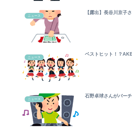
【露出】長谷川京子
ニュース
ベストヒット！？AKB
ニュース
石野卓球さんがバーチ
ニュース