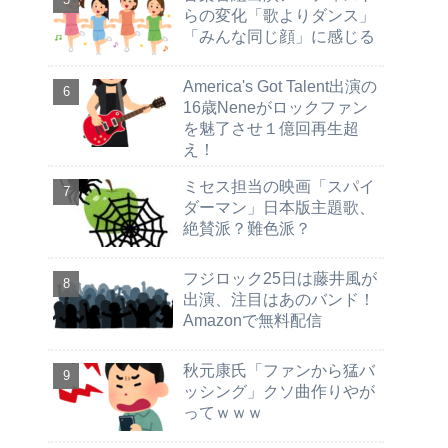
らの変化「歌よりダンス」
「みんな同じ顔」に感じる
America's Got Talent出演の
16歳Neneがロックファン
を魅了させ１億回再生超
え！
ミセス担当の映画「スパイ
ダーマン」日本版主題歌、
絶賛派？難色派？
フジロック25日は藤井風が
出演、注目はあのバンド！
Amazonで無料配信
秋元康氏「ファンから猛バ
ッシング」クソ曲作りやが
ってｗｗｗ