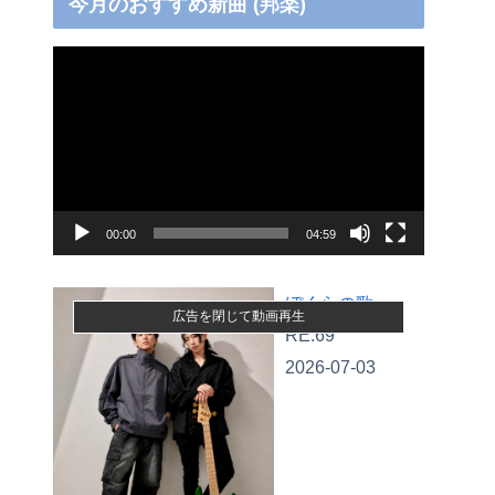
今月のおすすめ新曲 (邦楽)
動
画
プ
レ
ー
ヤ
00:00
04:59
ー
ぼくらの歌
広告を閉じて動画再生
RE:69
2026-07-03