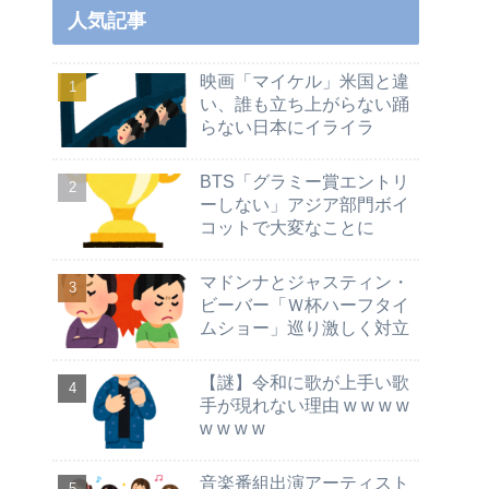
人気記事
映画「マイケル」米国と違
い、誰も立ち上がらない踊
らない日本にイライラ
BTS「グラミー賞エントリ
ーしない」アジア部門ボイ
コットで大変なことに
マドンナとジャスティン・
ビーバー「Ｗ杯ハーフタイ
ムショー」巡り激しく対立
【謎】令和に歌が上手い歌
手が現れない理由 w w w w
w w w w
音楽番組出演アーティスト